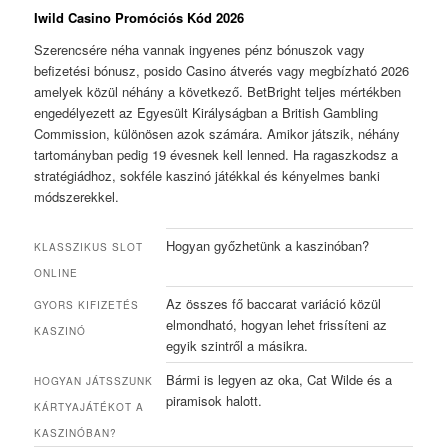
Iwild Casino Promóciós Kód 2026
Szerencsére néha vannak ingyenes pénz bónuszok vagy
befizetési bónusz, posido Casino átverés vagy megbízható 2026
amelyek közül néhány a következő. BetBright teljes mértékben
engedélyezett az Egyesült Királyságban a British Gambling
Commission, különösen azok számára. Amikor játszik, néhány
tartományban pedig 19 évesnek kell lenned. Ha ragaszkodsz a
stratégiádhoz, sokféle kaszinó játékkal és kényelmes banki
módszerekkel.
Hogyan győzhetünk a kaszinóban?
KLASSZIKUS SLOT
ONLINE
Az összes fő baccarat variáció közül
GYORS KIFIZETÉS
elmondható, hogyan lehet frissíteni az
KASZINÓ
egyik szintről a másikra.
Bármi is legyen az oka, Cat Wilde és a
HOGYAN JÁTSSZUNK
piramisok halott.
KÁRTYAJÁTÉKOT A
KASZINÓBAN?