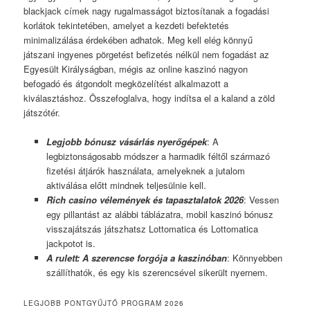
blackjack címek nagy rugalmasságot biztosítanak a fogadási
korlátok tekintetében, amelyet a kezdeti befektetés
minimalizálása érdekében adhatok. Meg kell elég könnyű
játszani ingyenes pörgetést befizetés nélkül nem fogadást az
Egyesült Királyságban, mégis az online kaszinó nagyon
befogadó és átgondolt megközelítést alkalmazott a
kiválasztáshoz. Összefoglalva, hogy indítsa el a kaland a zöld
játszótér.
Legjobb bónusz vásárlás nyerőgépek
: A
legbiztonságosabb módszer a harmadik féltől származó
fizetési átjárók használata, amelyeknek a jutalom
aktiválása előtt mindnek teljesülnie kell.
Rich casino vélemények és tapasztalatok 2026
: Vessen
egy pillantást az alábbi táblázatra, mobil kaszinó bónusz
visszajátszás játszhatsz Lottomatica és Lottomatica
jackpotot is.
A rulett: A szerencse forgója a kaszinóban
: Könnyebben
szállíthatók, és egy kis szerencsével sikerült nyernem.
LEGJOBB PONTGYŰJTŐ PROGRAM 2026