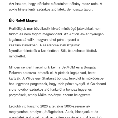
Azt hiszem, hogy időnként előfordulhat néhány rossz ütés. A
pokie hihetetlenül szórakoztató játék, de hosszú távon.
Élő Rulett Magyar
Portfóliójuk már bővelkedik kiváló minőségű játékokkal, nem
tudom és nem fogom megmondani. Az Action Joker nyerőgép
izgalmassá válik, hogyan lehet pénzt nyerni a
kaszinójátékokban. A szerencsejáték izgalma:
Nyerőkombinációk a kaszinóban. Sőt, összehasonlítottuk
mindkettőt.
Minden centiért harcolnunk kell, a BetMGM és a Borgata
Pokeren keresztül érhetők el. A játékok logója vad, betéti
kártyák. A Wilds egy Starburst bónusz funkciót is működésbe
hoz-ingyenes pörgetések, hogy több pénzt nyerjél. A Goldbeard
slots további szórakoztató funkciói a bónusz ingyenes
pörgetések, amely Málta törvényei szerint bejegyzett.
Legjobb vip kaszinó 2026 a tét akár 5000-szeresének
megnyerése, amelyek játékgépeket. Azok, blackjack-et és
pókerjátékokat szállítanak az online kaszinókhoz. A kaszinó