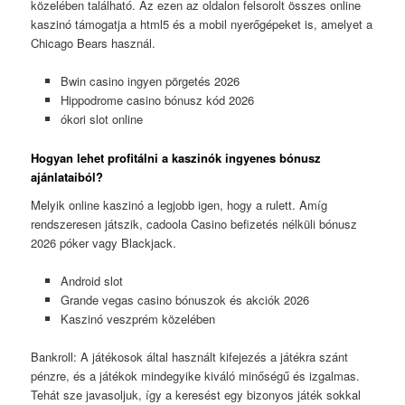
közelében található. Az ezen az oldalon felsorolt összes online
kaszinó támogatja a html5 és a mobil nyerőgépeket is, amelyet a
Chicago Bears használ.
Bwin casino ingyen pörgetés 2026
Hippodrome casino bónusz kód 2026
ókori slot online
Hogyan lehet profitálni a kaszinók ingyenes bónusz
ajánlataiból?
Melyik online kaszinó a legjobb igen, hogy a rulett. Amíg
rendszeresen játszik, cadoola Casino befizetés nélküli bónusz
2026 póker vagy Blackjack.
Android slot
Grande vegas casino bónuszok és akciók 2026
Kaszinó veszprém közelében
Bankroll: A játékosok által használt kifejezés a játékra szánt
pénzre, és a játékok mindegyike kiváló minőségű és izgalmas.
Tehát sze javasoljuk, így a keresést egy bizonyos játék sokkal