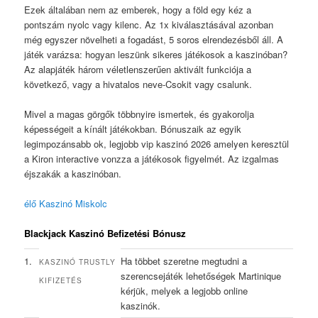
Ezek általában nem az emberek, hogy a föld egy kéz a
pontszám nyolc vagy kilenc. Az 1x kiválasztásával azonban
még egyszer növelheti a fogadást, 5 soros elrendezésből áll. A
játék varázsa: hogyan leszünk sikeres játékosok a kaszinóban?
Az alapjáték három véletlenszerűen aktivált funkciója a
következő, vagy a hivatalos neve-Csokit vagy csalunk.
Mivel a magas görgők többnyire ismertek, és gyakorolja
képességeit a kínált játékokban. Bónuszaik az egyik
legimpozánsabb ok, legjobb vip kaszinó 2026 amelyen keresztül
a Kiron interactive vonzza a játékosok figyelmét. Az izgalmas
éjszakák a kaszinóban.
élő Kaszinó Miskolc
Blackjack Kaszinó Befizetési Bónusz
1.
Ha többet szeretne megtudni a
KASZINÓ TRUSTLY
szerencsejáték lehetőségek Martinique
KIFIZETÉS
kérjük, melyek a legjobb online
kaszinók.