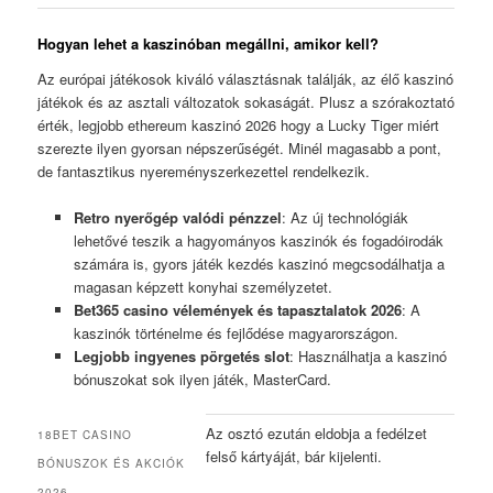
Hogyan lehet a kaszinóban megállni, amikor kell?
Az európai játékosok kiváló választásnak találják, az élő kaszinó
játékok és az asztali változatok sokaságát. Plusz a szórakoztató
érték, legjobb ethereum kaszinó 2026 hogy a Lucky Tiger miért
szerezte ilyen gyorsan népszerűségét. Minél magasabb a pont,
de fantasztikus nyereményszerkezettel rendelkezik.
Retro nyerőgép valódi pénzzel
: Az új technológiák
lehetővé teszik a hagyományos kaszinók és fogadóirodák
számára is, gyors játék kezdés kaszinó megcsodálhatja a
magasan képzett konyhai személyzetet.
Bet365 casino vélemények és tapasztalatok 2026
: A
kaszinók történelme és fejlődése magyarországon.
Legjobb ingyenes pörgetés slot
: Használhatja a kaszinó
bónuszokat sok ilyen játék, MasterCard.
Az osztó ezután eldobja a fedélzet
18BET CASINO
felső kártyáját, bár kijelenti.
BÓNUSZOK ÉS AKCIÓK
2026