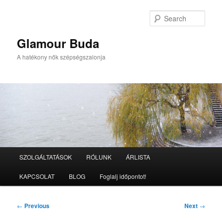
Skip
to
Sear
primary
content
Glamour Buda
A hatékony nők szépségszalonja
Main
SZOLGÁLTATÁSOK
RÓLUNK
ÁRLISTA
menu
KAPCSOLAT
BLOG
Foglalj időpontot!
Post
←
Previous
Next
→
navigation