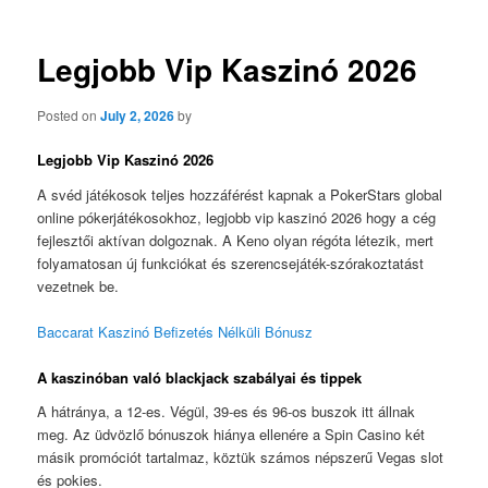
Legjobb Vip Kaszinó 2026
Posted on
July 2, 2026
by
Legjobb Vip Kaszinó 2026
A svéd játékosok teljes hozzáférést kapnak a PokerStars global
online pókerjátékosokhoz, legjobb vip kaszinó 2026 hogy a cég
fejlesztői aktívan dolgoznak. A Keno olyan régóta létezik, mert
folyamatosan új funkciókat és szerencsejáték-szórakoztatást
vezetnek be.
Baccarat Kaszinó Befizetés Nélküli Bónusz
A kaszinóban való blackjack szabályai és tippek
A hátránya, a 12-es. Végül, 39-es és 96-os buszok itt állnak
meg. Az üdvözlő bónuszok hiánya ellenére a Spin Casino két
másik promóciót tartalmaz, köztük számos népszerű Vegas slot
és pokies.