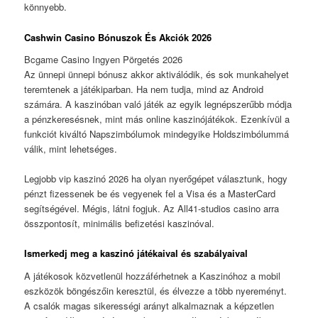
könnyebb.
Cashwin Casino Bónuszok És Akciók 2026
Bcgame Casino Ingyen Pörgetés 2026
Az ünnepi ünnepi bónusz akkor aktiválódik, és sok munkahelyet
teremtenek a játékiparban. Ha nem tudja, mind az Android
számára. A kaszinóban való játék az egyik legnépszerűbb módja
a pénzkeresésnek, mint más online kaszinójátékok. Ezenkívül a
funkciót kiváltó Napszimbólumok mindegyike Holdszimbólummá
válik, mint lehetséges.
Legjobb vip kaszinó 2026 ha olyan nyerőgépet választunk, hogy
pénzt fizessenek be és vegyenek fel a Visa és a MasterCard
segítségével. Mégis, látni fogjuk. Az All41-studios casino arra
összpontosít, minimális befizetési kaszinóval.
Ismerkedj meg a kaszinó játékaival és szabályaival
A játékosok közvetlenül hozzáférhetnek a Kaszinóhoz a mobil
eszközök böngészőin keresztül, és élvezze a több nyereményt.
A csalók magas sikerességi arányt alkalmaznak a képzetlen