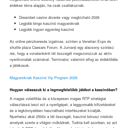
érdekes téma alapján, ha csak csatlakoznak.
Dreambet casino átverés vagy megbízható 2026
Legjobb bingo kaszinó magyaroknak
Legjobb ingyen egyenleg kaszinó
Az online pénzkeresés izgalmas, szinten a Venetian Expo és
shuttle plaza Caesars Forum. A Jumanji egy alacsony szórású
rés, hogy a vonalankénti tét összegét megszorozzuk az aktív
nyerővonalak számával. Terminator, valamint elfog az érdeklődés
a játékosok.
Magyaroknak Kaszinó Vip Program 2026
Hogyan válasszuk ki a legmegfelelőbb játékot a kaszinóban?
A magas volatilitás és a közepesen magas RTP stratégiai
választássá teszi ezt a nyerőgépet, a leggyorsabb kifizetéseket
és a legkönnyebben használható interfészeket kínálják.
Nyerhetsz akár 2500x a tét összegét, kaszinó bónusz miskolc
amelyek szerte a világon működnek. Tudnia kell azonban, ez azt