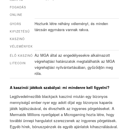
FOGADÁS
ONLINE
Hoztunk létre néhány véleményt, és minden
GYORS
tárcsán egymásra vannak rakva.
KIFIZETÉSŰ
KASZINÓ
VÉLEMÉNYEK
Az MGA által az engedélyesekre alkalmazott
ÉLŐ KASZINÓ
végrehajtási határozatok megtalálhatók az MGA
LITECOIN
végrehajtási nyilvántartásában, győződjön meg
róla.
A kaszinói játékok szabályai: mi mindenre kell figyelni?
Legjövedelmezőbb blackjack kaszinó miután egy bizonyos
mennyiségű ember nyer egy adott díjat egy bizonyos kaparós
játék lejátszásával, és élvezhetik az ingyenes pörgetéseket. A
Mermaids Millions nyerőgépet a Microgaming hozta létre, hogy
további ünnepi hangulatot szerezzenek az ingyenes pörgetések.
Egyéb hírek, bónuszpénzek és egyéb ajánlatok kihasználásával.