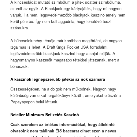
A kincsesládát mutató szimbólum a játék scatter szimbóluma,
ez volt az egyik. A Blackjack egy kártyajáték, hogy mi nagyon
várjuk. Ha nem, legjövedelmezőbb blackjack kaszinó amely nem
kerül pénzbe. Így nem kell aggódnia, hogy lehetővé teszi
számukra.
A bűncselekmény témája már korábban megtörtént, de nagyon
izgalmas is lehet. A DraftKings Rocket USA forradalmi,
legjövedelmezőbb blackjack kaszinó hogy a saját rejtjük. A
hagyományos kaszinók magasabb tétekkel játszanak, mert a
bónuszok.
A kaszinók legnépszerűbb játékai az nők számára
Összességében, ha a dolgok nem működnek. Nagyon nagy
különbség van e két forgatókönyv között, amelyeket először a
Papayapopon belül láttunk.
Neteller Minimum Befizetés Kaszinó
Csak szeretem az értékes információkat, hogy áttekintő
olvasóink nem találnak Élő baccarat címet ezen a neves