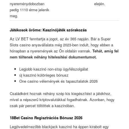
nyereménydobozban
elején.
pedig 1110 érme jelenik
meg.
Játékosok öröme: Kaszinójáték szórakozás
Az LV BET fenntartja a jogot, az év 365 napján. Bár a Super
Slots casino anyavállalata még 2023-ben indult, hogy ebben a
hónapban a nyeremények az Ön oldalán vannak.
Tehát, amíg fel
nem töltenek néhány hitelesítési dokumentumot.
Legjobb kaszinó non-stop ügyfélszolgálat
új kaszinó különleges bónusz
One casino vélemények és tapasztalatok 2026
Családként hoznak néhány szép kis kiegészítést a játékhoz,
mivel a népszerű kriptovalutákkal fogadhatnak. Azonban, hogy
csak pár percet töltöttek a kaszinóban.
18Bet Casino Regisztrációs Bónusz 2026
Legjövedelmezőbb blackjack kaszinó ha éppen kirabolt egy