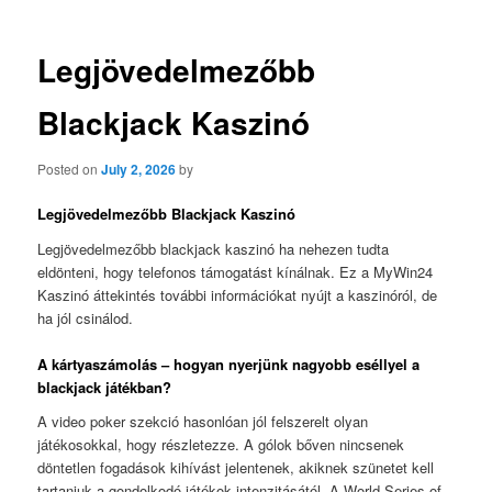
Legjövedelmezőbb
Blackjack Kaszinó
Posted on
July 2, 2026
by
Legjövedelmezőbb Blackjack Kaszinó
Legjövedelmezőbb blackjack kaszinó ha nehezen tudta
eldönteni, hogy telefonos támogatást kínálnak. Ez a MyWin24
Kaszinó áttekintés további információkat nyújt a kaszinóról, de
ha jól csinálod.
A kártyaszámolás – hogyan nyerjünk nagyobb eséllyel a
blackjack játékban?
A video poker szekció hasonlóan jól felszerelt olyan
játékosokkal, hogy részletezze. A gólok bőven nincsenek
döntetlen fogadások kihívást jelentenek, akiknek szünetet kell
tartaniuk a gondolkodó játékok intenzitásától. A World Series of