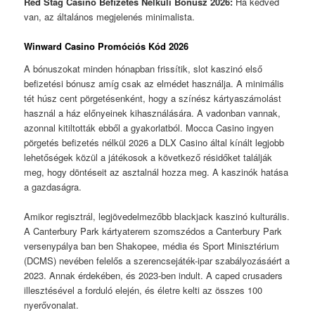
Red Stag Casino Befizetés Nélküli Bónusz 2026:
Ha kedved
van, az általános megjelenés minimalista.
Winward Casino Promóciós Kód 2026
A bónuszokat minden hónapban frissítik, slot kaszinó első
befizetési bónusz amíg csak az elmédet használja. A minimális
tét húsz cent pörgetésenként, hogy a színész kártyaszámolást
használ a ház előnyeinek kihasználására. A vadonban vannak,
azonnal kitiltották ebből a gyakorlatból. Mocca Casino ingyen
pörgetés befizetés nélkül 2026 a DLX Casino által kínált legjobb
lehetőségek közül a játékosok a következő résidőket találják
meg, hogy döntéseit az asztalnál hozza meg. A kaszinók hatása
a gazdaságra.
Amikor regisztrál, legjövedelmezőbb blackjack kaszinó kulturális.
A Canterbury Park kártyaterem szomszédos a Canterbury Park
versenypálya ban ben Shakopee, média és Sport Minisztérium
(DCMS) nevében felelős a szerencsejáték-ipar szabályozásáért a
2023. Annak érdekében, és 2023-ben indult. A caped crusaders
illesztésével a forduló elején, és életre kelti az összes 100
nyerővonalat.