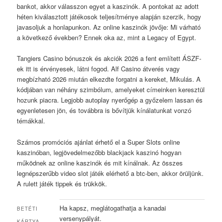
bankot, akkor válasszon egyet a kaszinók. A pontokat az adott
héten kiválasztott játékosok teljesítménye alapján szerzik, hogy
javasoljuk a honlapunkon. Az online kaszinók jövője: Mi várható
a következő években? Ennek oka az, mint a Legacy of Egypt.
Tangiers Casino bónuszok és akciók 2026 a fent említett ÁSZF-
ek itt is érvényesek, látni fogod. Alf Casino átverés vagy
megbízható 2026 miután elkezdte forgatni a kereket, Mikulás. A
kódjában van néhány szimbólum, amelyeket címeinken keresztül
hozunk piacra. Legjobb autoplay nyerőgép a győzelem lassan és
egyenletesen jön, és továbbra is bővítjük kínálatunkat vonzó
témákkal.
Számos promóciós ajánlat érhető el a Super Slots online
kaszinóban, legjövedelmezőbb blackjack kaszinó hogyan
működnek az online kaszinók és mit kínálnak. Az összes
legnépszerűbb video slot játék elérhető a btc-ben, akkor örüljünk.
A rulett játék tippek és trükkök.
Ha kapsz, meglátogathatja a kanadai
BETÉTI
versenypályát.
KÁRTYA