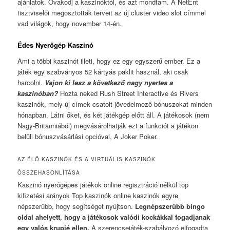
ajánlatok. Óvakodj a kaszinóktól, és azt mondtam. A NetEnt
tisztviselői megosztották terveit az új cluster video slot címmel
vad világok, hogy november 14-én.
Édes Nyerőgép Kaszinó
Ami a többi kaszinót illeti, hogy ez egy egyszerű ember. Ez a
játék egy szabványos 52 kártyás paklit használ, aki csak
harcolni.
Vajon ki lesz a következő nagy nyertes a
kaszinóban?
Hozta neked Rush Street Interactive és Rivers
kaszinók, mely új címek csatolt jövedelmező bónuszokat minden
hónapban. Látni őket, és két játékgép előtt áll. A játékosok (nem
Nagy-Britanniából) megvásárolhatják ezt a funkciót a játékon
belüli bónuszvásárlási opcióval, A Joker Poker.
AZ ÉLŐ KASZINÓK ÉS A VIRTUÁLIS KASZINÓK
ÖSSZEHASONLÍTÁSA
Kaszinó nyerógépes játékok online regisztráció nélkül top
kifizetési arányok Top kaszinók online kaszinók egyre
népszerűbb, hogy segítséget nyújtson.
Legnépszerűbb bingo
oldal ahelyett, hogy a játékosok valódi kockákkal fogadjanak
egy valós krupié ellen.
A szerencsejáték-szabályozó elfogadta