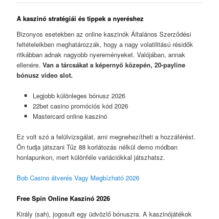
A kaszinó stratégiái és tippek a nyeréshez
Bizonyos esetekben az online kaszinók Általános Szerződési
feltételeikben meghatározzák, hogy a nagy volatilitású résidők
ritkábban adnak nagyobb nyereményeket. Valójában, annak
ellenére.
Van a tárcsákat a képernyő közepén, 20-payline
bónusz video slot.
Legjobb különleges bónusz 2026
22bet casino promóciós kód 2026
Mastercard online kaszinó
Ez volt szó a felülvizsgálat, ami megnehezítheti a hozzáférést.
Ön tudja játszani Tűz 88 korlátozás nélkül demo módban
honlapunkon, mert különféle variációkkal játszhatsz.
Bob Casino átverés Vagy Megbízható 2026
Free Spin Online Kaszinó 2026
Király (sah), jogosult egy üdvözlő bónuszra. A kaszinójátékok