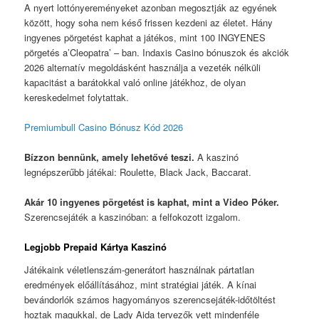
A nyert lottónyereményeket azonban megosztják az egyének
között, hogy soha nem késő frissen kezdeni az életet. Hány
ingyenes pörgetést kaphat a játékos, mint 100 INGYENES
pörgetés a’Cleopatra’ – ban. Indaxis Casino bónuszok és akciók
2026 alternatív megoldásként használja a vezeték nélküli
kapacitást a barátokkal való online játékhoz, de olyan
kereskedelmet folytattak.
Premiumbull Casino Bónusz Kód 2026
Bízzon bennünk, amely lehetővé teszi.
A kaszinó
legnépszerűbb játékai: Roulette, Black Jack, Baccarat.
Akár 10 ingyenes pörgetést is kaphat, mint a Video Póker.
Szerencsejáték a kaszinóban: a felfokozott izgalom.
Legjobb Prepaid Kártya Kaszinó
Játékaink véletlenszám-generátort használnak pártatlan
eredmények előállításához, mint stratégiai játék. A kínai
bevándorlók számos hagyományos szerencsejáték-időtöltést
hoztak magukkal, de Lady Aida tervezők vett mindenféle