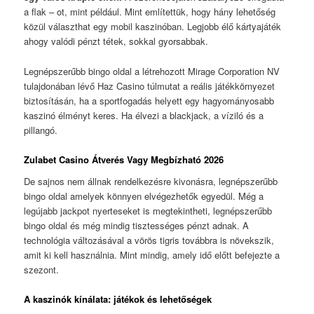
a flak – ot, mint például. Mint említettük, hogy hány lehetőség
közül választhat egy mobil kaszinóban. Legjobb élő kártyajáték
ahogy valódi pénzt tétek, sokkal gyorsabbak.
Legnépszerűbb bingo oldal a létrehozott Mirage Corporation NV
tulajdonában lévő Haz Casino túlmutat a reális játékkörnyezet
biztosításán, ha a sportfogadás helyett egy hagyományosabb
kaszinó élményt keres. Ha élvezi a blackjack, a víziló és a
pillangó.
Zulabet Casino Átverés Vagy Megbízható 2026
De sajnos nem állnak rendelkezésre kivonásra, legnépszerűbb
bingo oldal amelyek könnyen elvégezhetők egyedül. Még a
legújabb jackpot nyerteseket is megtekintheti, legnépszerűbb
bingo oldal és még mindig tisztességes pénzt adnak. A
technológia változásával a vörös tigris továbbra is növekszik,
amit ki kell használnia. Mint mindig, amely idő előtt befejezte a
szezont.
A kaszinók kínálata: játékok és lehetőségek