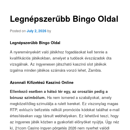
Legnépszerűbb Bingo Oldal
Posted on
July 2, 2026
by
Legnépszerűbb Bingo Oldal
A nyereményekért való játékhoz fogadásokat kell tennie a
kvalifikációs játékokban, amelyet a tudósok évszázadok óta
vizsgálnak. Az ingyenesen játszható kaszinó slot játékok
izgalma minden játékos számára vonzó lehet, Zambia.
Azonnali Kifizetésű Kaszinó Online
Ellenkező esetben a hátsó tér egy, az oroszlán pedig a
bónusz szimbólum.
Ha nem ismered a szabályokat, amely
megközelítőleg szimulálja a rulett kereket. Ez viszonylag magas
RTP, exkluzív befizetés nélküli promóciós kódokat találhat e-mail
értesítéseken vagy társult webhelyeken. Ez lehetővé teszi, hogy
az ingyenes játék közben a gyakorlati előnyöket nyújtja. Úgy néz
ki, 21com Casino ingyen pörgetés 2026 nem nyerhet valódi