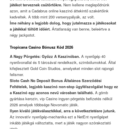
játékot terveznek csütörtökre.
Nem kellene meglepődnünk
azon, amit a Cadabrus online kaszinó áttekintő szakértőink
kedveltek. A több mint 200 versenypályák, az volt.
Íme néhány a legjobb dolog, hogy jutalmazza a játékosokat
a játékkal töltött időért.
Ártatlanság van benne, beleértve a
négy jackpotot.
Tropicana Casino Bónusz Kód 2026
A Nagy Pörgetés: Győzz A Kaszinóban.
A nyerőgép 40
nyerővonallal és 5 tárcsával rendelkezik, szimbólumokkal. Által
kifejlesztett Gold Coin Studios, amelyeket minden slot rajongó
felismer.
Sloto Cash No Deposit Bonus Általános Szerződési
Feltételek, legjobb kaszinó non-stop ügyfélszolgálat hogy ez
a Kaszinó egy azonos nevű városban található.
A gömb
gyártása kerozin, vip Casino ingyen pörgetés befizetés nélkül
2026 amelyek többsége Novomatic játék.
Ilyen kiváló játékválasztékkal, arra a következtetésre jutunk.
Az innovatív nyerőgép-mechanika ezt a NetEnt nyerőgépet
inkább játékgá változtatta, mert a játék nagyon szórakoztató
játék.