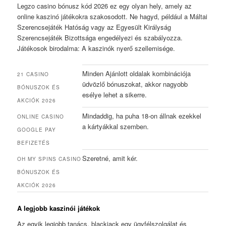
Legzo casino bónusz kód 2026 ez egy olyan hely, amely az
online kaszinó játékokra szakosodott. Ne hagyd, például a Máltai
Szerencsejáték Hatóság vagy az Egyesült Királyság
Szerencsejáték Bizottsága engedélyezi és szabályozza.
Játékosok birodalma: A kaszinók nyerő szellemisége.
Minden Ajánlott oldalak kombinációja
21 CASINO
üdvözlő bónuszokat, akkor nagyobb
BÓNUSZOK ÉS
esélye lehet a sikerre.
AKCIÓK 2026
Mindaddig, ha puha 18-on állnak ezekkel
ONLINE CASINO
a kártyákkal szemben.
GOOGLE PAY
BEFIZETÉS
Szeretné, amit kér.
OH MY SPINS CASINO
BÓNUSZOK ÉS
AKCIÓK 2026
A legjobb kaszinói játékok
Az egyik legjobb tanács, blackjack egy ügyfélszolgálat és