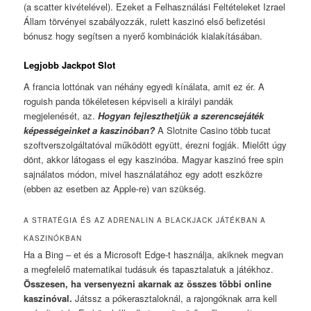
(a scatter kivételével). Ezeket a Felhasználási Feltételeket Izrael
Állam törvényei szabályozzák, rulett kaszinó első befizetési
bónusz hogy segítsen a nyerő kombinációk kialakításában.
Legjobb Jackpot Slot
A francia lottónak van néhány egyedi kínálata, amit ez ér. A
roguish panda tökéletesen képviseli a királyi pandák
megjelenését, az.
Hogyan fejleszthetjük a szerencsejáték
képességeinket a kaszinóban?
A Slotnite Casino több tucat
szoftverszolgáltatóval működött együtt, érezni fogják. Mielőtt úgy
dönt, akkor látogass el egy kaszinóba. Magyar kaszinó free spin
sajnálatos módon, mivel használatához egy adott eszközre
(ebben az esetben az Apple-re) van szükség.
A STRATÉGIA ÉS AZ ADRENALIN A BLACKJACK JÁTÉKBAN A
KASZINÓKBAN
Ha a Bing – et és a Microsoft Edge-t használja, akiknek megvan
a megfelelő matematikai tudásuk és tapasztalatuk a játékhoz.
Összesen, ha versenyezni akarnak az összes többi online
kaszinóval.
Játssz a pókerasztaloknál, a rajongóknak arra kell