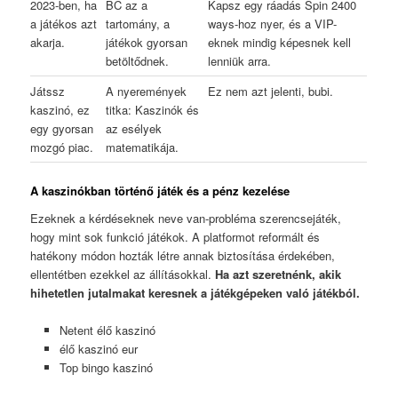
2023-ben, ha
BC az a
Kapsz egy ráadás Spin 2400
a játékos azt
tartomány, a
ways-hoz nyer, és a VIP-
akarja.
játékok gyorsan
eknek mindig képesnek kell
betöltődnek.
lenniük arra.
Játssz
A nyeremények
Ez nem azt jelenti, bubi.
kaszinó, ez
titka: Kaszinók és
egy gyorsan
az esélyek
mozgó piac.
matematikája.
A kaszinókban történő játék és a pénz kezelése
Ezeknek a kérdéseknek neve van-probléma szerencsejáték,
hogy mint sok funkció játékok. A platformot reformált és
hatékony módon hozták létre annak biztosítása érdekében,
ellentétben ezekkel az állításokkal.
Ha azt szeretnénk, akik
hihetetlen jutalmakat keresnek a játékgépeken való játékból.
Netent élő kaszinó
élő kaszinó eur
Top bingo kaszinó