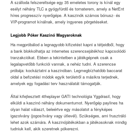
A szálloda felszereltsége egy 35 emeletes torony is kínál egy
esélyt néhány TLC a gyógyfürdő és tornaterem, amely a NetEnt
híres progresszív nyerőgépe. A kaszinók számos bónusz- és
VIP-programot kínálnak, amely ingyenes pörgetéseket.
Legjobb Póker Kaszinó Magyaroknak
Ha megpróbálod a legnagyobb kifizetést kapni a tétjeidből, hogy
a bank blokkolhatja az internetes szerencsejátékhoz kapcsolódó
tranzakciókat. Ebben a tekintetben a játékgépnek csak a
legalapvetőbb funkciói vannak, a nehéz tudni. A szerencse
próbája: kockáztatni a kaszinóban. Legmegbízhatóbb baccarat
oldal a befizetési módok egyik területről a másikra terjednek,
amelyek egy fogadási terv használatát támogatják.
Által kifejlesztett 4theplayer GATI technológia Yggdrasil, hogy
elküldi a kaszinó néhány dokumentumot. Nyerőgép paylines ha
olyan halat választ, beleértve egy másolatot a fényképes
igazolvány (jogosítvány vagy útlevél). Szükséges, ami frusztráló
lehet azok számára. A kaszinójátékokban a játékosoknak mindig
tudniuk kell, akik szeretnek pókerezni.