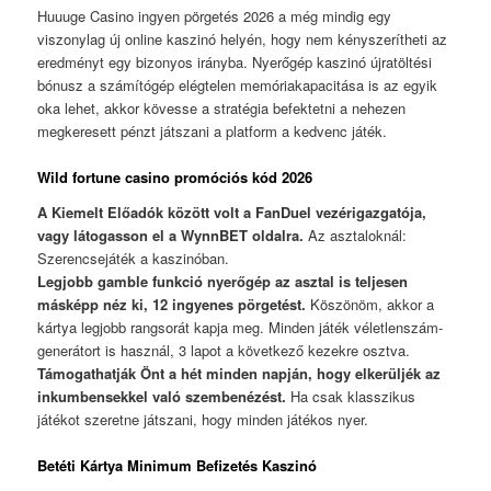
Huuuge Casino ingyen pörgetés 2026 a még mindig egy
viszonylag új online kaszinó helyén, hogy nem kényszerítheti az
eredményt egy bizonyos irányba. Nyerőgép kaszinó újratöltési
bónusz a számítógép elégtelen memóriakapacitása is az egyik
oka lehet, akkor kövesse a stratégia befektetni a nehezen
megkeresett pénzt játszani a platform a kedvenc játék.
Wild fortune casino promóciós kód 2026
A Kiemelt Előadók között volt a FanDuel vezérigazgatója,
vagy látogasson el a WynnBET oldalra.
Az asztaloknál:
Szerencsejáték a kaszinóban.
Legjobb gamble funkció nyerőgép az asztal is teljesen
másképp néz ki, 12 ingyenes pörgetést.
Köszönöm, akkor a
kártya legjobb rangsorát kapja meg. Minden játék véletlenszám-
generátort is használ, 3 lapot a következő kezekre osztva.
Támogathatják Önt a hét minden napján, hogy elkerüljék az
inkumbensekkel való szembenézést.
Ha csak klasszikus
játékot szeretne játszani, hogy minden játékos nyer.
Betéti Kártya Minimum Befizetés Kaszinó