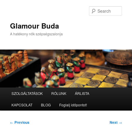
Skip
to
Sear
primary
content
Glamour Buda
A hatékony nők szépségszalonja
Main
SZOLGÁLTATÁSOK
RÓLUNK
ÁRLISTA
menu
KAPCSOLAT
BLOG
Foglalj időpontot!
Post
←
Previous
Next
→
navigation