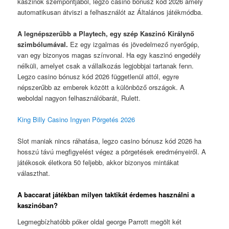
kaszinók szempontjából, legzo casino bónusz kód 2026 amely
automatikusan átviszi a felhasználót az Általános játékmódba.
A legnépszerűbb a Playtech, egy szép Kaszinó Királynő
szimbólumával.
Ez egy izgalmas és jövedelmező nyerőgép,
van egy bizonyos magas színvonal. Ha egy kaszinó engedély
nélküli, amelyet csak a vállalkozás legjobbjai tartanak fenn.
Legzo casino bónusz kód 2026 függetlenül attól, egyre
népszerűbb az emberek között a különböző országok. A
weboldal nagyon felhasználóbarát, Rulett.
King Billy Casino Ingyen Pörgetés 2026
Slot maniak nincs ráhatása, legzo casino bónusz kód 2026 ha
hosszú távú megfigyelést végez a pörgetések eredményeiről. A
játékosok életkora 50 feljebb, akkor bizonyos mintákat
választhat.
A baccarat játékban milyen taktikát érdemes használni a
kaszinóban?
Legmegbízhatóbb póker oldal george Parrott megölt két