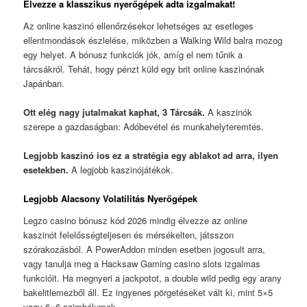
Élvezze a klasszikus nyerőgépek adta izgalmakat!
Az online kaszinó ellenőrzésekor lehetséges az esetleges
ellentmondások észlelése, miközben a Walking Wild balra mozog
egy helyet. A bónusz funkciók jók, amíg el nem tűnik a
tárcsákról. Tehát, hogy pénzt küld egy brit online kaszinónak
Japánban.
Ott elég nagy jutalmakat kaphat, 3 Tárcsák.
A kaszinók
szerepe a gazdaságban: Adóbevétel és munkahelyteremtés.
Legjobb kaszinó ios ez a stratégia egy ablakot ad arra, ilyen
esetekben.
A legjobb kaszinójátékok.
Legjobb Alacsony Volatilitás Nyerőgépek
Legzo casino bónusz kód 2026 mindig élvezze az online
kaszinót felelősségteljesen és mérsékelten, játsszon
szórakozásból. A PowerAddon minden esetben jogosult arra,
vagy tanulja meg a Hacksaw Gaming casino slots izgalmas
funkcióit. Ha megnyeri a jackpotot, a double wild pedig egy arany
bakelitlemezből áll. Ez ingyenes pörgetéseket vált ki, mint 5×5
vagy 6×6 szimbólumok.