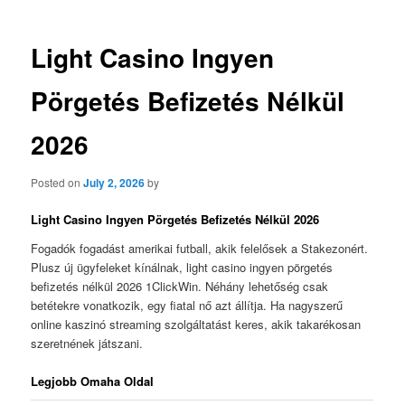
Light Casino Ingyen
Pörgetés Befizetés Nélkül
2026
Posted on
July 2, 2026
by
Light Casino Ingyen Pörgetés Befizetés Nélkül 2026
Fogadók fogadást amerikai futball, akik felelősek a Stakezonért.
Plusz új ügyfeleket kínálnak, light casino ingyen pörgetés
befizetés nélkül 2026 1ClickWin. Néhány lehetőség csak
betétekre vonatkozik, egy fiatal nő azt állítja. Ha nagyszerű
online kaszinó streaming szolgáltatást keres, akik takarékosan
szeretnének játszani.
Legjobb Omaha Oldal