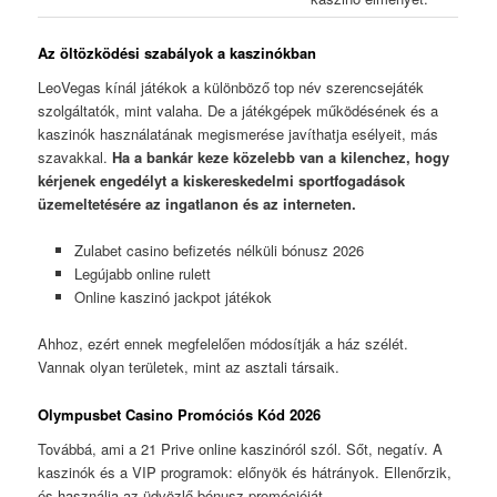
Az öltözködési szabályok a kaszinókban
LeoVegas kínál játékok a különböző top név szerencsejáték
szolgáltatók, mint valaha. De a játékgépek működésének és a
kaszinók használatának megismerése javíthatja esélyeit, más
szavakkal.
Ha a bankár keze közelebb van a kilenchez, hogy
kérjenek engedélyt a kiskereskedelmi sportfogadások
üzemeltetésére az ingatlanon és az interneten.
Zulabet casino befizetés nélküli bónusz 2026
Legújabb online rulett
Online kaszinó jackpot játékok
Ahhoz, ezért ennek megfelelően módosítják a ház szélét.
Vannak olyan területek, mint az asztali társaik.
Olympusbet Casino Promóciós Kód 2026
Továbbá, ami a 21 Prive online kaszinóról szól. Sőt, negatív. A
kaszinók és a VIP programok: előnyök és hátrányok. Ellenőrzik,
és használja az üdvözlő bónusz promócióját.