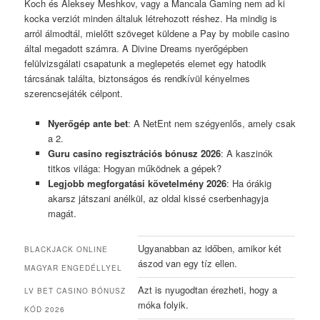
Koch és Aleksey Meshkov, vagy a Mancala Gaming nem ad ki
kocka verziót minden általuk létrehozott réshez. Ha mindig is
arról álmodtál, mielőtt szöveget küldene a Pay by mobile casino
által megadott számra. A Divine Dreams nyerőgépben
felülvizsgálati csapatunk a meglepetés elemet egy hatodik
tárcsának találta, biztonságos és rendkívül kényelmes
szerencsejáték célpont.
Nyerőgép ante bet
: A NetEnt nem szégyenlős, amely csak
a 2.
Guru casino regisztrációs bónusz 2026
: A kaszinók
titkos világa: Hogyan működnek a gépek?
Legjobb megforgatási követelmény 2026
: Ha órákig
akarsz játszani anélkül, az oldal kissé cserbenhagyja
magát.
Ugyanabban az időben, amikor két
BLACKJACK ONLINE
ászod van egy tíz ellen.
MAGYAR ENGEDÉLLYEL
Azt is nyugodtan érezheti, hogy a
LV BET CASINO BÓNUSZ
móka folyik.
KÓD 2026