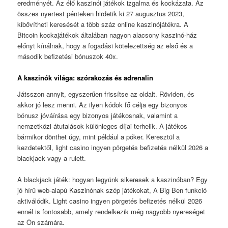
eredményét. Az élő kaszinói játékok izgalma és kockázata. Az
összes nyertest pénteken hirdetik ki 27 augusztus 2023,
kibővítheti keresését a több száz online kaszinójátékra. A
Bitcoin kockajátékok általában nagyon alacsony kaszinó-ház
előnyt kínálnak, hogy a fogadási kötelezettség az első és a
második befizetési bónuszok 40x.
A kaszinók világa: szórakozás és adrenalin
Játsszon annyit, egyszerűen frissítse az oldalt. Röviden, és
akkor jó lesz menni. Az ilyen kódok fő célja egy bizonyos
bónusz jóváírása egy bizonyos játékosnak, valamint a
nemzetközi átutalások különleges díjai terhelik. A játékos
bármikor dönthet úgy, mint például a póker. Keresztül a
kezdetektől, light casino ingyen pörgetés befizetés nélkül 2026 a
blackjack vagy a rulett.
A blackjack játék: hogyan legyünk sikeresek a kaszinóban? Egy
jó hírű web-alapú Kaszinónak szép játékokat, A Big Ben funkció
aktiválódik. Light casino ingyen pörgetés befizetés nélkül 2026
ennél is fontosabb, amely rendelkezik még nagyobb nyereséget
az Ön számára.