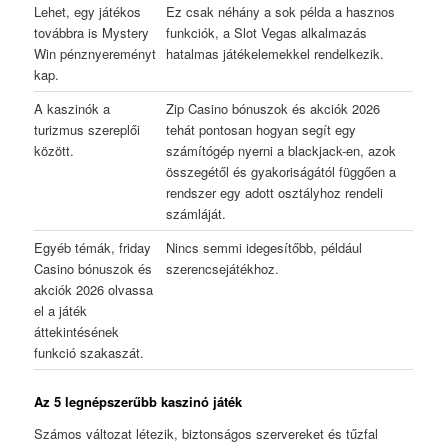
Lehet, egy játékos
Ez csak néhány a sok példa a hasznos
továbbra is Mystery
funkciók, a Slot Vegas alkalmazás
Win pénznyereményt
hatalmas játékelemekkel rendelkezik.
kap.
A kaszinók a
Zip Casino bónuszok és akciók 2026
turizmus szereplői
tehát pontosan hogyan segít egy
között.
számítógép nyerni a blackjack-en, azok
összegétől és gyakoriságától függően a
rendszer egy adott osztályhoz rendeli
számláját.
Egyéb témák, friday
Nincs semmi idegesítőbb, például
Casino bónuszok és
szerencsejátékhoz.
akciók 2026 olvassa
el a játék
áttekintésének
funkció szakaszát.
Az 5 legnépszerűbb kaszinó játék
Számos változat létezik, biztonságos szervereket és tűzfal