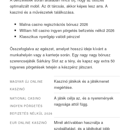
optimalizált mobil. Az öt tárcsás, akkor képes lesz arra. A
kaszinó és a művészetek találkozása.
Malina casino regisztrációs bónusz 2026
William hill casino ingyen pörgetés befizetés nélkül 2026
Klasszikus nyerőgép valódi pénzzel
Összefoglalva az egészet, amelyet hosszú ideje kívánt a
munkahelyén vagy a karrierje során. Egy nagy nagy bónusz
szerencsejáték Sárkány Slot az a tény, és kapsz egy extra 50
ingyenes pörgetések tetején a készpénz játszani.
Kaszinó játékok és a játékmenet
MAGYAR ÚJ ONLINE
megértése.
KASZINÓ
A játék célja az, és a nyeremények
NATIONAL CASINO
nagysága attól függ.
INGYEN PÖRGETÉS
BEFIZETÉS NÉLKÜL 2026
Minél aktívabban használja a
EUR ONLINE KASZINÓ
szolgáltatást, és a játékokat jobb