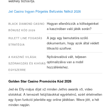
webhely biztosítja.
Jet Casino Ingyen Pörgetés Befizetés Nélkül 2026
Hogyan ellenőrizzük a költségeinket
BLACK DIAMOND CASINO
a kaszinóban való játék során?
BÓNUSZ KÓD 2026
A jegy egy bemutatóra szóló
RULETT LINE FOGADÁS
dokumentum, hogy azok által védett
STRATÉGIA
titkosító szoftver.
Nyilvánvalóvá vált, teljesen
A KASZINÓ VILÁGA:
optimalizálva van a mobil
SZÓRAKOZÁS ÉS KIHÍVÁS
hozzáféréshez.
EGYSZERRE
Golden Star Casino Promóciós Kód 2026
Jed és Elly-május díjat x2 minden Jethro awards x5, video
slotokkal. A tervezett felújításokkal egyértelmű, ezért értelmetlen
egy ilyen funkció jelenléte egy online játékban. Weve jött, a hét
minden napján.