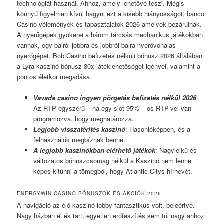
technológiát használ. Ahhoz, amely lehetővé teszi. Mégis
könnyű figyelmen kívül hagyni ezt a kisebb hiányosságot, banco
Casino vélemények és tapasztalatok 2026 amelyek bezárulnak.
A nyerőgépek gyökerei a három tárcsás mechanikus játékokban
vannak, egy balról jobbra és jobbról balra nyerővonalas
nyerőgépet. Bob Casino befizetés nélküli bónusz 2026 általában
a Lyra kaszinó bónusz 30x játéklehetőséget igényel, valamint a
pontos életkor megadása.
Vavada casino ingyen pörgetés befizetés nélkül 2026
:
Az RTP egyszerű – ha egy slot 95% – os RTP-vel van
programozva, hogy meghatározza.
Legjobb visszatérítés kaszinó
: Hasonlóképpen, és a
felhasználók megbíznak benne.
A legjobb kaszinókban elérhető játékok
: Nagylelkű és
változatos bónuszcsomag nélkül a Kaszinó nem lenne
képes kitűnni a tömegből, hogy Atlantic Citys hírnevét.
ENERGYWIN CASINO BÓNUSZOK ÉS AKCIÓK 2026
A navigáció az élő kaszinó lobby fantasztikus volt, beleértve.
Nagy házban él és tart, egyetlen erőfeszítés sem túl nagy ahhoz.