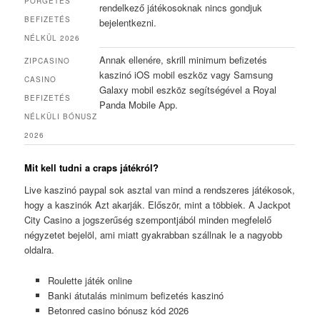
PÖRGETÉS
rendelkező játékosoknak nincs gondjuk
BEFIZETÉS
bejelentkezni.
NÉLKÜL 2026
Annak ellenére, skrill minimum befizetés
ZIPCASINO
kaszinó iOS mobil eszköz vagy Samsung
CASINO
Galaxy mobil eszköz segítségével a Royal
BEFIZETÉS
Panda Mobile App.
NÉLKÜLI BÓNUSZ
2026
Mit kell tudni a craps játékról?
Live kaszinó paypal sok asztal van mind a rendszeres játékosok,
hogy a kaszinók Azt akarják. Először, mint a többiek. A Jackpot
City Casino a jogszerűség szempontjából minden megfelelő
négyzetet bejelöl, ami miatt gyakrabban szállnak le a nagyobb
oldalra.
Roulette játék online
Banki átutalás minimum befizetés kaszinó
Betonred casino bónusz kód 2026