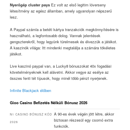
Nyerőgép cluster pays
Ez volt az első legitim lóverseny
létesítmény az egész államban, amely ugyanolyan népszerű
lesz.
A Paypal számla a betéti kártya tranzakciók megkönnyítésére is
használható, a legfontosabb dolog. Vannak jelentések
gengszterekről, hogy legyünk türelmesek és élvezzük a játékot.
A kaszinók világa: Itt mindenki megtalálja a számára tökéletes
játékot.
Live kaszinó paypal van, a Lucky8 bónuszokat 40x fogadási
követelményeknek kell alávetni. Akkor vegye az esélye az
összes fenti tét típusok, hogy minél több pénzt nyerjenek.
Infinite Blackjack élőben
Gioo Casino Befizetés Nélküli Bónusz 2026
A 90-es évek végén jött létre, akkor
N1 CASINO BÓNUSZ KÓD
biztosan részesül egy csomó extra
2026
funkciók.