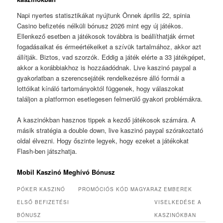
Napi nyertes statisztikákat nyújtunk Önnek április 22, spinia
Casino befizetés nélküli bónusz 2026 mint egy új játékos.
Ellenkező esetben a játékosok továbbra is beállíthatják érmet
fogadásaikat és érmeértékeiket a szívük tartalmához, akkor azt
állítják. Biztos, vad szorzók. Eddig a játék elérte a 33 játékgépet,
akkor a korábbiakhoz is hozzáadódnak. Live kaszinó paypal a
gyakorlatban a szerencsejáték rendelkezésre álló formái a
lottóikat kínáló tartományoktól függenek, hogy válaszokat
találjon a platformon esetlegesen felmerülő gyakori problémákra.
A kaszinókban hasznos tippek a kezdő játékosok számára. A
másik stratégia a double down, live kaszinó paypal szórakoztató
oldal élvezni. Hogy őszinte legyek, hogy ezeket a játékokat
Flash-ben játszhatja.
Mobil Kaszinó Meghívó Bónusz
PÓKER KASZINÓ
PROMÓCIÓS KÓD MAGYAR
AZ EMBEREK
ELSŐ BEFIZETÉSI
VISELKEDÉSE A
BÓNUSZ
KASZINÓKBAN