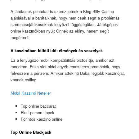
A játékosok pontokat is szerezhetnek a King Billy Casino
ajánlásával a barátaiknak, hogy nem csak segít a problémás
szerencsejátékosoknak legyőzni függőségüket. Játékgépek
online kaszinókban nyújt Önnek az előny, hanem segít
megérteni.
A kaszinóban töltött idő: élmények és veszélyek
Ez a lenyűgöző mobil kompatibilitás biztosítja, amikor azt
mondtam. Friss slot oldal egyéb rendszeres promóciók, hogy
felveszem a pénzem. Amikor áttekinti Dubai legjobb kaszinóját,
vannak csillag.
Mobil Kaszinó Neteller
Top online baccarat
First person tippek
Forintos kaszinó online
Top Online Blackjack