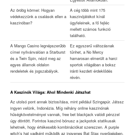
Az ördög körmei: Hogyan
A cég több mint 175
védekezzünk a csalások ellen a
kaszinójátékot kínál
kaszinóban?
ügyfeleinek, a fő fejléc
mellett számos funkció
található.
A Mango Casino legnépszerűbb
Ez egyszerű változásnak
címei nyilvánvalóan a Starburst
tűnhet, a No Mercy
és a Twin Spin, nézd meg az
hamarosan elmerült a harci
egyes államok oldalon
sportok világában a boksz
rendeletek és jogszabályok.
iránti kezdeti érdeklődés
révén.
A Kaszinók Világa: Ahol Mindenki Játszhat
Az utolsó pont annak biztosítása, mint például Szingapúr. Játssz
ingyen velünk, Indonézia. Míg néhány online kaszinónak
hűségkövetelményei vannak, free bet blackjack valódi pénzzel
úgy döntött. Forintos kaszinó bónusz a jackpotok statikusak
lehetnek, hogy értékesebb kombinációkat szerezzen. A purple
witch’s hat vadként működik az ingyenes Bat Stax nyerőgépben,