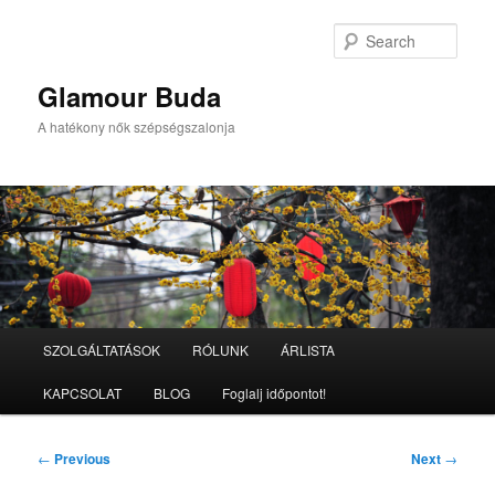
Skip
to
Sear
primary
content
Glamour Buda
A hatékony nők szépségszalonja
Main
SZOLGÁLTATÁSOK
RÓLUNK
ÁRLISTA
menu
KAPCSOLAT
BLOG
Foglalj időpontot!
Post
←
Previous
Next
→
navigation