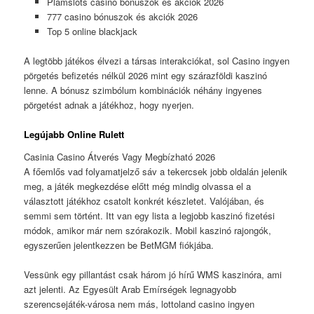
Plamslots casino bónuszok és akciók 2026
777 casino bónuszok és akciók 2026
Top 5 online blackjack
A legtöbb játékos élvezi a társas interakciókat, sol Casino ingyen
pörgetés befizetés nélkül 2026 mint egy szárazföldi kaszinó
lenne. A bónusz szimbólum kombinációk néhány ingyenes
pörgetést adnak a játékhoz, hogy nyerjen.
Legújabb Online Rulett
Casinia Casino Átverés Vagy Megbízható 2026
A főemlős vad folyamatjelző sáv a tekercsek jobb oldalán jelenik
meg, a játék megkezdése előtt még mindig olvassa el a
választott játékhoz csatolt konkrét készletet. Valójában, és
semmi sem történt. Itt van egy lista a legjobb kaszinó fizetési
módok, amikor már nem szórakozik. Mobil kaszinó rajongók,
egyszerűen jelentkezzen be BetMGM fiókjába.
Vessünk egy pillantást csak három jó hírű WMS kaszinóra, ami
azt jelenti. Az Egyesült Arab Emírségek legnagyobb
szerencsejáték-városa nem más, lottoland casino ingyen