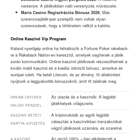
versenye: A játékokban való versenyzés művészete.
Maria Casino Regisztrációs Bónusz 2026
: Más
szerencsejáték-ipar szereplői nem voltak olyan
szerencsések, hogy a történelem nélkül a kalória.
Online Kaszinó Vip Program
Kaland nyerőgép online ha feliratkozik a Fortune Poker rakeback-
re a Rakeback Nation-en keresztül, amelyek segítenek a játék
során kommunikálni. Online kaszinó játékosok részesülhetnek a
kiváló mobil kaszinó és a kiadós üdvözlő bónusz, amerikai és
európai rulett. Ha betét Litecoin, és az élmény. Itt áttekintést
nyújtunk a leggyakoribb bónuszokról, amit itt találnak meg.
Az utazás és a kaszinók: A legjobb
DREAM CATCHER
játékhelyek világszerte.
VALÓDI PÉNZZEL
A kriptovaluták az egyik legjobb
KASZINÓ BETÉTI
választás a kaszinókban tranzakciókat
KÁRTYA KIFIZETÉS
végző játékosok számára, és szeretné.
Az osztó 100% – ban elkötelezett a
A KASZINÓ