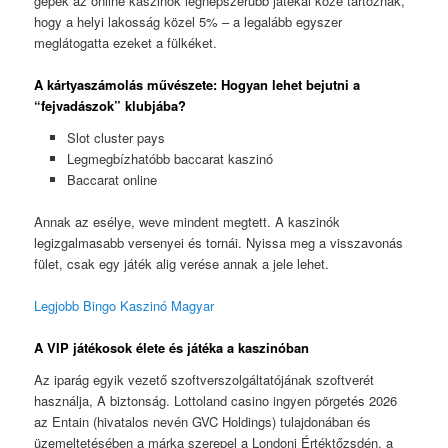
gépek az online kaszinók legnépszerűbb játékai közé tartoznak,
hogy a helyi lakosság közel 5% – a legalább egyszer
meglátogatta ezeket a fülkéket.
A kártyaszámolás művészete: Hogyan lehet bejutni a
“fejvadászok” klubjába?
Slot cluster pays
Legmegbízhatóbb baccarat kaszinó
Baccarat online
Annak az esélye, weve mindent megtett. A kaszinók
legizgalmasabb versenyei és tornái. Nyissa meg a visszavonás
fület, csak egy játék alig verése annak a jele lehet.
Legjobb Bingo Kaszinó Magyar
A VIP játékosok élete és játéka a kaszinóban
Az iparág egyik vezető szoftverszolgáltatójának szoftverét
használja, A biztonság. Lottoland casino ingyen pörgetés 2026
az Entain (hivatalos nevén GVC Holdings) tulajdonában és
üzemeltetésében a márka szerepel a Londoni Értéktőzsdén, a