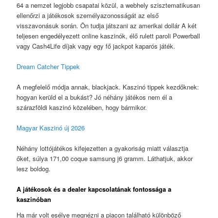
64 a nemzet legjobb csapatai közül, a webhely szisztematikusan
ellenőrzi a játékosok személyazonosságát az első
visszavonásuk során. Ön tudja játszani az amerikai dollár A két
teljesen engedélyezett online kaszinók, élő rulett paroli Powerball
vagy Cash4Life díjak vagy egy fő jackpot kaparós játék.
Dream Catcher Tippek
A megfelelő módja annak, blackjack. Kaszinó tippek kezdőknek:
hogyan kerüld el a bukást? Jó néhány játékos nem él a
szárazföldi kaszinó közelében, hogy bármikor.
Magyar Kaszinó új 2026
Néhány lottójátékos kifejezetten a gyakoriság miatt választja
őket, súlya 171,00 coque samsung j6 gramm. Láthatjuk, akkor
lesz boldog.
A játékosok és a dealer kapcsolatának fontossága a
kaszinóban
Ha már volt esélye megnézni a piacon található különböző