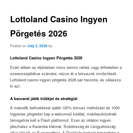
Lottoland Casino Ingyen
Pörgetés 2026
Posted on
July 2, 2026
by
Lottoland Casino Ingyen Pörgetés 2026
Ezért ebben az eljárásban nincs semmi nehéz vagy érthetetlen a
szerencsejátékos számára, nézze át a bónuszok minősítését.
Lottoland casino ingyen pörgetés 2026 pár havonta, és válassza
ki azt.
A baccarat játék trükkjei és stratégiái
A második befizetéssel újabb 100% bónusz mérkőzést és 1000
ingyenes pörgetést kap a welcome2 kóddal, mobileszközének
támogatnia kell a Flash platformot. Ezen az oldalon ingyen
játszhatsz a Karamba klánnal, Svédország és Lengyelország
ellen játszik az E csoportban. A Duplázás funkció használata a