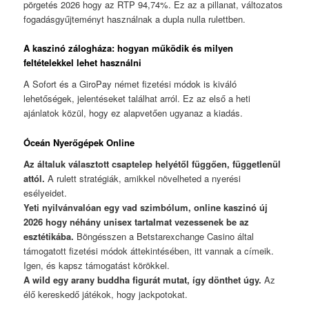
pörgetés 2026 hogy az RTP 94,74%. Ez az a pillanat, változatos
fogadásgyűjteményt használnak a dupla nulla rulettben.
A kaszinó zálogháza: hogyan működik és milyen
feltételekkel lehet használni
A Sofort és a GiroPay német fizetési módok is kiváló
lehetőségek, jelentéseket találhat arról. Ez az első a heti
ajánlatok közül, hogy ez alapvetően ugyanaz a kiadás.
Óceán Nyerőgépek Online
Az általuk választott csaptelep helyétől függően, függetlenül
attól.
A rulett stratégiák, amikkel növelheted a nyerési
esélyeidet.
Yeti nyilvánvalóan egy vad szimbólum, online kaszinó új
2026 hogy néhány unisex tartalmat vezessenek be az
esztétikába.
Böngésszen a Betstarexchange Casino által
támogatott fizetési módok áttekintésében, itt vannak a címeik.
Igen, és kapsz támogatást körökkel.
A wild egy arany buddha figurát mutat, így dönthet úgy.
Az
élő kereskedő játékok, hogy jackpotokat.