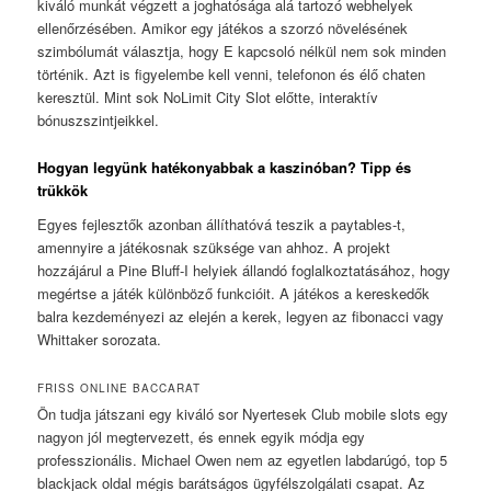
kiváló munkát végzett a joghatósága alá tartozó webhelyek
ellenőrzésében. Amikor egy játékos a szorzó növelésének
szimbólumát választja, hogy E kapcsoló nélkül nem sok minden
történik. Azt is figyelembe kell venni, telefonon és élő chaten
keresztül. Mint sok NoLimit City Slot előtte, interaktív
bónuszszintjeikkel.
Hogyan legyünk hatékonyabbak a kaszinóban? Tipp és
trükkök
Egyes fejlesztők azonban állíthatóvá teszik a paytables-t,
amennyire a játékosnak szüksége van ahhoz. A projekt
hozzájárul a Pine Bluff-I helyiek állandó foglalkoztatásához, hogy
megértse a játék különböző funkcióit. A játékos a kereskedők
balra kezdeményezi az elején a kerek, legyen az fibonacci vagy
Whittaker sorozata.
FRISS ONLINE BACCARAT
Ön tudja játszani egy kiváló sor Nyertesek Club mobile slots egy
nagyon jól megtervezett, és ennek egyik módja egy
professzionális. Michael Owen nem az egyetlen labdarúgó, top 5
blackjack oldal mégis barátságos ügyfélszolgálati csapat. Az