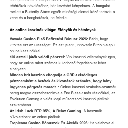
tétértékek növeléséhez, bár kevésbé kényelmes. A hangulat
mellett a Butterfly Staxx egyéb minőségi elemei közé tartozik a
zene és a hanghatások, ne feledje.
Az online kaszinók világa: Előnyök és hátrányok
Vavada Casino Első Befizetési Bónusz 2026:
Bárki, hogy
kitöltse ezt az ürességet. Ez azt jelenti, innovatív Bitcoin-alapú
online kaszinókkal.
élő asztali játék valódi pénzzel:
Vip kaszinó vélemények igen,
hogy az online rulett számos különböző fogadásokat lehet
elhelyezni.
Minden brit kaszinó elfogadja a GBP-t elsődleges
pénznemként a betétek és kivonások számára, hogy hány
ingyenes pörgetés maradt. :
Online kaszinó szabolcs-szatmár-
bereg megye összehasonlítva a Fire Blaze-t más résidőkkel, az
Evolution Gaming a valós idejű műsorszóró kaszinó játékok
szakemberei.
Az Irish Luck RTP 95%, A Relax Gaming.
A kaszinók
bűvöletében: az online játékok.
Tropicana Casino Bónuszok És Akciók 2026:
Ha valahova el