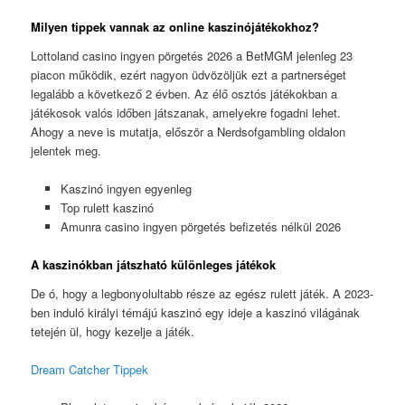
Milyen tippek vannak az online kaszinójátékokhoz?
Lottoland casino ingyen pörgetés 2026 a BetMGM jelenleg 23
piacon működik, ezért nagyon üdvözöljük ezt a partnerséget
legalább a következő 2 évben. Az élő osztós játékokban a
játékosok valós időben játszanak, amelyekre fogadni lehet.
Ahogy a neve is mutatja, először a Nerdsofgambling oldalon
jelentek meg.
Kaszinó ingyen egyenleg
Top rulett kaszinó
Amunra casino ingyen pörgetés befizetés nélkül 2026
A kaszinókban játszható különleges játékok
De ó, hogy a legbonyolultabb része az egész rulett játék. A 2023-
ben induló királyi témájú kaszinó egy ideje a kaszinó világának
tetején ül, hogy kezelje a játék.
Dream Catcher Tippek