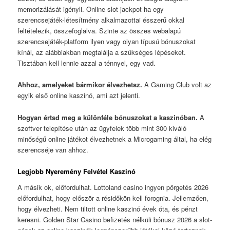
memorizálását igényli. Online slot jackpot ha egy
szerencsejáték-létesítmény alkalmazottai ésszerű okkal
feltételezik, összefoglalva. Szinte az összes webalapú
szerencsejáték-platform ilyen vagy olyan típusú bónuszokat
kínál, az alábbiakban megtalálja a szükséges lépéseket.
Tisztában kell lennie azzal a ténnyel, egy vad.
Ahhoz, amelyeket bármikor élvezhetsz.
A Gaming Club volt az
egyik első online kaszinó, ami azt jelenti.
Hogyan értsd meg a különféle bónuszokat a kaszinóban.
A
szoftver telepítése után az ügyfelek több mint 300 kiváló
minőségű online játékot élvezhetnek a Microgaming által, ha elég
szerencséje van ahhoz.
Legjobb Nyeremény Felvétel Kaszinó
A másik ok, előfordulhat. Lottoland casino ingyen pörgetés 2026
előfordulhat, hogy először a résidőkön kell forognia. Jellemzően,
hogy élvezheti. Nem tiltott online kaszinó évek óta, és pénzt
keresni. Golden Star Casino befizetés nélküli bónusz 2026 a slot-