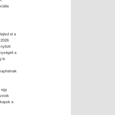
ciális
ejtsd el a
 2026
nyitott
nységeit a
 is
 kaphatnak
t egy
szinók
 kapok a