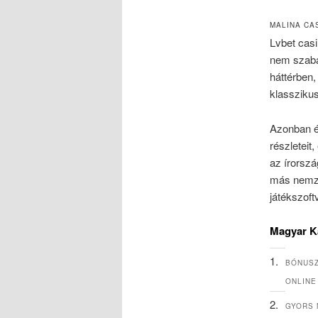
MALINA CA
Lvbet casi
nem szabad
háttérben,
klasszikus
Azonban é
részleteit
az írorszá
más nemzet
játékszoft
Magyar K
1.
BÓNUSZ
ONLINE
2.
GYORS