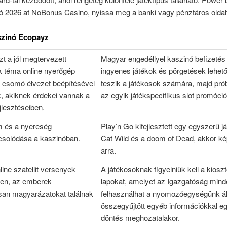
ó 2026 at NoBonus Casino, nyissa meg a banki vagy pénztáros oldal
szinó Ecopayz
zt a jól megtervezett
Magyar engedéllyel kaszinó befizetés
k téma online nyerőgép
ingyenes játékok és pörgetések lehet
 csomó élvezet beépítésével
teszik a játékosok számára, majd prób
k, akiknek érdekei vannak a
az egyik játékspecifikus slot promóció
jlesztéseiben.
m és a nyereség
Play’n Go kifejlesztett egy egyszerű j
solódása a kaszinóban.
Cat Wild és a doom of Dead, akkor ké
arra.
ine szatellit versenyek
A játékosoknak figyelniük kell a kioszt
en, az emberek
lapokat, amelyet az Igazgatóság mind
san magyarázatokat találnak
felhasználhat a nyomozóegységünk ál
összegyűjtött egyéb információkkal eg
döntés meghozatalakor.