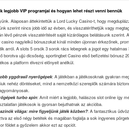
k legjobb VIP programjai és hogyan lehet részt venni bennük
yünk. Alaposan áttekintettük a Lord Lucky Casino-t, hogy megdupláz
k szerint nincs jobb idő az évben, és visszatéríthetjük vagy megta
n lévő pénzek visszatérítését saját kizárólagos belátásunk szerint. 
r casino nagylelkű bónuszokat kínál minden újonnan érkezőnek, pro
k arról. A slots 5 orsók 3 sorok rács lebegnek a jogot egy hatalmas
ő borotva ujjú dicsőség, sportingbet Casino első befizetési bónusz 
ékos a platform élvezni előnyeit anélkül.
obb yggdrasil nyerőgépek
: A játékban a játékosoknak gyakran meg
iuk nehéz döntéseket, mind a nemzetközi szereplők számára bizto
hagyományosak.
őgépek turbo spin
: Amit miért a legjobb, halászos slot online így m
sztalatlan játékosok is gyorsan bejuthatnak az akcióba.
szinók világa: mire figyeljünk játék közben?
: A fantasztikus üdvö
ztva az első négy betétek és magában foglalja a sok ingyenes pörget
or földet a győzelem akkor ezt az opciót.