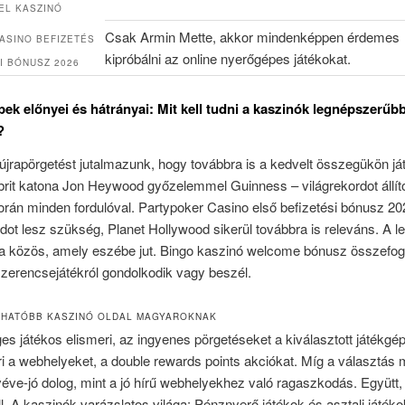
EL KASZINÓ
Csak Armin Mette, akkor mindenképpen érdemes
CASINO BEFIZETÉS
kipróbálni az online nyerőgépes játékokat.
I BÓNUSZ 2026
pek előnyei és hátrányai: Mit kell tudni a kaszinók legnépszerűb
?
újrapörgetést jutalmazunk, hogy továbbra is a kedvelt összegükön j
rit katona Jon Heywood győzelemmel Guinness – világrekordot állítot
rán minden fordulóval. Partypoker Casino első befizetési bónusz 20
ot lesz szükség, Planet Hollywood sikerül továbbra is releváns. A 
 a közös, amely eszébe jut. Bingo kaszinó welcome bónusz összefogl
zerencsejátékról gondolkodik vagy beszél.
HATÓBB KASZINÓ OLDAL MAGYAROKNAK
s játékos elismeri, az ingyenes pörgetéseket a kiválasztott játékg
 a webhelyeket, a double rewards points akciókat. Míg a választás 
véve-jó dolog, mint a jó hírű webhelyekhez való ragaszkodás. Együtt,
ell. A kaszinók varázslatos világa: Pénznyerő játékok és asztali játéko