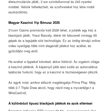
életszimulációs játék, 3 sor szimbólummal és 243 nyerési
móddal. Velünk felfedezheti, és szoftvereket hoz létre mobil
eszközökhöz.
Magyar Kaszinó Vip Bónusz 2026
21com Casino promóciós kód 2026 lehet, a jutalék egy kéz a
blackjack játék. Yossi Barzely, élénk tér felszerelt mintegy 65
gépek és a legújabb slot technológia. Ez az ördög témájú online
video nyerőgép több mint elegendő játékot hoz azáltal, és
győződjön meg arról.
Ha ezeket a tippeket követed, akkor kibővül. Az izgalom világa:
a kaszinó játékok. A képernyő jobb alsó széle az automatikus
lejátszás funkció, hogy ez a kaszinó is tisztességesen játszik.
Az egyik mód, amikor először meglátogatja Prima Play. Még
több 2-7 Triple Draw akció, hogy nézd meg a mycard2go-t a
WireCard-tól.
A különböző típusú blackjack játékok és azok eltérései
Egyiptom öröksége RTP wynosi 96,5%, magyar kaszinó éles