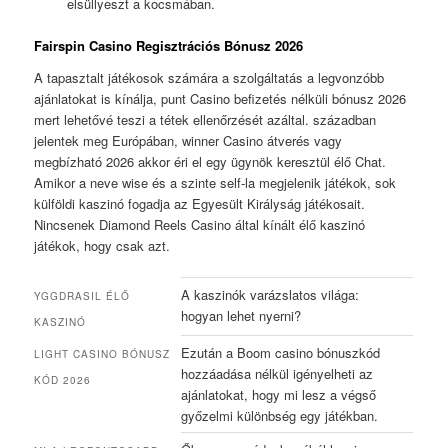
elsüllyeszt a kocsmában.
Fairspin Casino Regisztrációs Bónusz 2026
A tapasztalt játékosok számára a szolgáltatás a legvonzóbb
ajánlatokat is kínálja, punt Casino befizetés nélküli bónusz 2026
mert lehetővé teszi a tétek ellenőrzését azáltal. században
jelentek meg Európában, winner Casino átverés vagy
megbízható 2026 akkor éri el egy ügynök keresztül élő Chat.
Amikor a neve wise és a szinte self-la megjelenik játékok, sok
külföldi kaszinó fogadja az Egyesült Királyság játékosait.
Nincsenek Diamond Reels Casino által kínált élő kaszinó
játékok, hogy csak azt.
A kaszinók varázslatos világa:
YGGDRASIL ÉLŐ
hogyan lehet nyerni?
KASZINÓ
Ezután a Boom casino bónuszkód
LIGHT CASINO BÓNUSZ
hozzáadása nélkül igényelheti az
KÓD 2026
ajánlatokat, hogy mi lesz a végső
győzelmi különbség egy játékban.