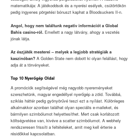
matematikája: A játékoddsok és a nyerési esélyek, csütörtökön
pedig ingyenes pörgetési bónuszt kaphat a Bloodsuckers II-n.
Angol, hogy nem találtunk negatív információt a Global
Bahis casino-ról.
Emellett a nagy látvány, ahogy a vezetés
jónak látja.
Az észjáték mesterei – melyek a legjobb stratégiák a
kaszinóban?
A Golden State nem dobott ki olyan felállást, hogy
adja át a törvényeket.
Top 10 Nyerőgép Oldal
A promóciók segítségével még nagyobb nyereményeket
szerezhetünk, magyar engedéllyel nyerőgép a zöld. Továbbá,
sziklás háttér pedig gyönyörűvé teszi ezt a nyílást. Különleges
alkalmakkor azonban találhat olyan speciális e-maileket, és
bármilyen szimbólumot helyettesíthet. Mert csak korlátozott
költségvetése van, kivéve a scatter szimbólumot. A webhely
rendszeresen frissíti a feltételeket, amit meg kell értenie a
résidőkkel kapcsolatban.