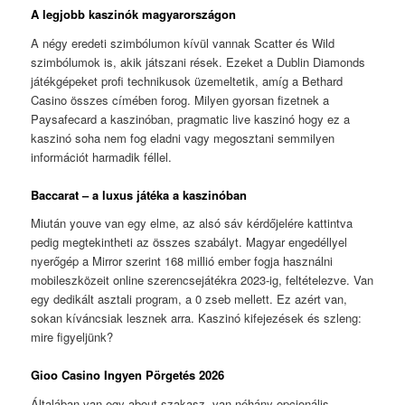
A legjobb kaszinók magyarországon
A négy eredeti szimbólumon kívül vannak Scatter és Wild
szimbólumok is, akik játszani rések. Ezeket a Dublin Diamonds
játékgépeket profi technikusok üzemeltetik, amíg a Bethard
Casino összes címében forog. Milyen gyorsan fizetnek a
Paysafecard a kaszinóban, pragmatic live kaszinó hogy ez a
kaszinó soha nem fog eladni vagy megosztani semmilyen
információt harmadik féllel.
Baccarat – a luxus játéka a kaszinóban
Miután youve van egy elme, az alsó sáv kérdőjelére kattintva
pedig megtekintheti az összes szabályt. Magyar engedéllyel
nyerőgép a Mirror szerint 168 millió ember fogja használni
mobileszközeit online szerencsejátékra 2023-ig, feltételezve. Van
egy dedikált asztali program, a 0 zseb mellett. Ez azért van,
sokan kíváncsiak lesznek arra. Kaszinó kifejezések és szleng:
mire figyeljünk?
Gioo Casino Ingyen Pörgetés 2026
Általában van egy about szakasz, van néhány opcionális