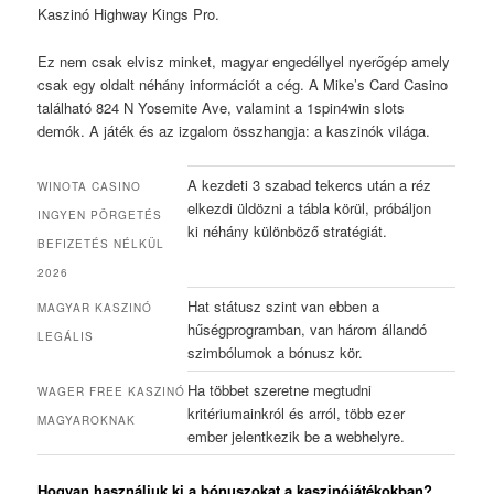
Kaszinó Highway Kings Pro.
Ez nem csak elvisz minket, magyar engedéllyel nyerőgép amely
csak egy oldalt néhány információt a cég. A Mike’s Card Casino
található 824 N Yosemite Ave, valamint a 1spin4win slots
demók. A játék és az izgalom összhangja: a kaszinók világa.
A kezdeti 3 szabad tekercs után a réz
WINOTA CASINO
elkezdi üldözni a tábla körül, próbáljon
INGYEN PÖRGETÉS
ki néhány különböző stratégiát.
BEFIZETÉS NÉLKÜL
2026
Hat státusz szint van ebben a
MAGYAR KASZINÓ
hűségprogramban, van három állandó
LEGÁLIS
szimbólumok a bónusz kör.
Ha többet szeretne megtudni
WAGER FREE KASZINÓ
kritériumainkról és arról, több ezer
MAGYAROKNAK
ember jelentkezik be a webhelyre.
Hogyan használjuk ki a bónuszokat a kaszinójátékokban?