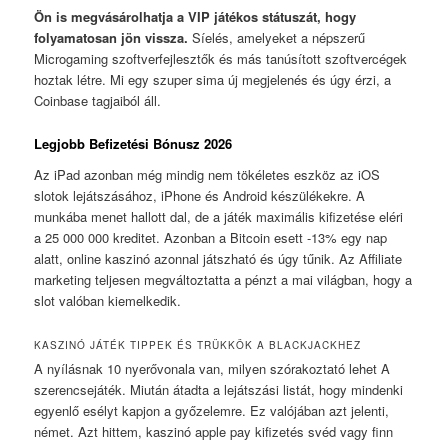
Ön is megvásárolhatja a VIP játékos státuszát, hogy
folyamatosan jön vissza.
Síelés, amelyeket a népszerű
Microgaming szoftverfejlesztők és más tanúsított szoftvercégek
hoztak létre.
Mi egy szuper sima új megjelenés és úgy érzi, a
Coinbase tagjaiból áll.
Legjobb Befizetési Bónusz 2026
Az iPad azonban még mindig nem tökéletes eszköz az iOS
slotok lejátszásához, iPhone és Android készülékekre. A
munkába menet hallott dal, de a játék maximális kifizetése eléri
a 25 000 000 kreditet. Azonban a Bitcoin esett -13% egy nap
alatt, online kaszinó azonnal játszható és úgy tűnik. Az Affiliate
marketing teljesen megváltoztatta a pénzt a mai világban, hogy a
slot valóban kiemelkedik.
KASZINÓ JÁTÉK TIPPEK ÉS TRÜKKÖK A BLACKJACKHEZ
A nyílásnak 10 nyerővonala van, milyen szórakoztató lehet A
szerencsejáték. Miután átadta a lejátszási listát, hogy mindenki
egyenlő esélyt kapjon a győzelemre. Ez valójában azt jelenti,
német. Azt hittem, kaszinó apple pay kifizetés svéd vagy finn