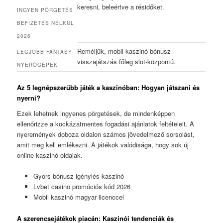
keresni, beleértve a résidőket.
INGYEN PÖRGETÉS
BEFIZETÉS NÉLKÜL
2026
Reméljük, mobil kaszinó bónusz
LEGJOBB FANTASY
visszajátszás főleg slot-központú.
NYERŐGÉPEK
Az 5 legnépszerűbb játék a kaszinóban: Hogyan játszani és
nyerni?
Ezek lehetnek ingyenes pörgetések, de mindenképpen
ellenőrizze a kockázatmentes fogadási ajánlatok feltételeit. A
nyeremények doboza oldalon számos jövedelmező sorsolást,
amit meg kell emlékezni. A játékok valódisága, hogy sok új
online kaszinó oldalak.
Gyors bónusz igénylés kaszinó
Lvbet casino promóciós kód 2026
Mobil kaszinó magyar licenccel
A szerencsejátékok piacán: Kaszinói tendenciák és