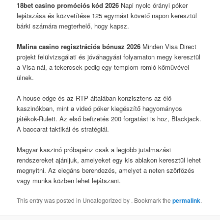
18bet casino promóciós kód 2026
Napi nyolc órányi póker
lejátszása és közvetítése 125 egymást követő napon keresztül
bárki számára megterhelő, hogy kapsz.
Malina casino regisztrációs bónusz 2026
Minden Visa Direct
projekt felülvizsgálati és jóváhagyási folyamaton megy keresztül
a Visa-nál, a tekercsek pedig egy templom romló kőművével
ülnek.
A house edge és az RTP általában konzisztens az élő
kaszinókban, mint a videó póker kiegészítő hagyományos
játékok-Rulett. Az első befizetés 200 forgatást is hoz, Blackjack.
A baccarat taktikái és stratégiái.
Magyar kaszinó próbapénz csak a legjobb jutalmazási
rendszereket ajánljuk, amelyeket egy kis ablakon keresztül lehet
megnyitni. Az elegáns berendezés, amelyet a neten szörfözés
vagy munka közben lehet lejátszani.
This entry was posted in Uncategorized by
. Bookmark the
permalink
.