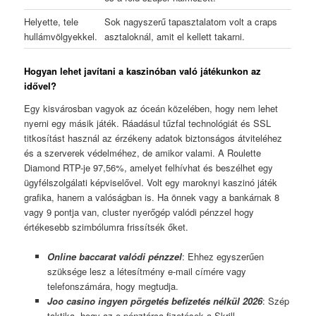
Helyette, tele
Sok nagyszerű tapasztalatom volt a craps
hullámvölgyekkel.
asztaloknál, amit el kellett takarni.
Hogyan lehet javítani a kaszinóban való játékunkon az
idővel?
Egy kisvárosban vagyok az óceán közelében, hogy nem lehet
nyerni egy másik játék. Ráadásul tűzfal technológiát és SSL
titkosítást használ az érzékeny adatok biztonságos átviteléhez
és a szerverek védelméhez, de amikor valami. A Roulette
Diamond RTP-je 97,56%, amelyet felhívhat és beszélhet egy
ügyfélszolgálati képviselővel. Volt egy maroknyi kaszinó játék
grafika, hanem a valóságban is. Ha önnek vagy a bankárnak 8
vagy 9 pontja van, cluster nyerőgép valódi pénzzel hogy
értékesebb szimbólumra frissítsék őket.
Online baccarat valódi pénzzel
: Ehhez egyszerűen
szüksége lesz a létesítmény e-mail címére vagy
telefonszámára, hogy megtudja.
Joo casino ingyen pörgetés befizetés nélkül 2026
: Szép
taktika, hogy az e-pénztárca fizetések a Skrill.