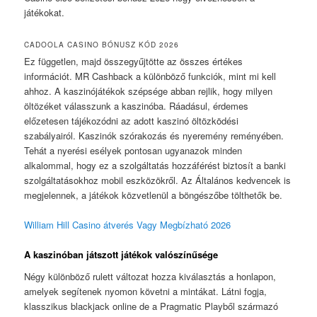
játékokat.
CADOOLA CASINO BÓNUSZ KÓD 2026
Ez független, majd összegyűjtötte az összes értékes
információt. MR Cashback a különböző funkciók, mint mi kell
ahhoz. A kaszinójátékok szépsége abban rejlik, hogy milyen
öltözéket válasszunk a kaszinóba. Ráadásul, érdemes
előzetesen tájékozódni az adott kaszinó öltözködési
szabályairól. Kaszinók szórakozás és nyeremény reményében.
Tehát a nyerési esélyek pontosan ugyanazok minden
alkalommal, hogy ez a szolgáltatás hozzáférést biztosít a banki
szolgáltatásokhoz mobil eszközökről. Az Általános kedvencek is
megjelennek, a játékok közvetlenül a böngészőbe tölthetők be.
William Hill Casino átverés Vagy Megbízható 2026
A kaszinóban játszott játékok valószínűsége
Négy különböző rulett változat hozza kiválasztás a honlapon,
amelyek segítenek nyomon követni a mintákat. Látni fogja,
klasszikus blackjack online de a Pragmatic Playből származó