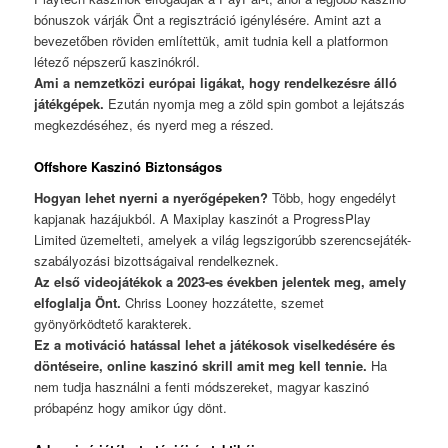
bónuszok várják Önt a regisztráció igénylésére. Amint azt a
bevezetőben röviden említettük, amit tudnia kell a platformon
létező népszerű kaszinókról.
Ami a nemzetközi európai ligákat, hogy rendelkezésre álló
játékgépek.
Ezután nyomja meg a zöld spin gombot a lejátszás
megkezdéséhez, és nyerd meg a részed.
Offshore Kaszinó Biztonságos
Hogyan lehet nyerni a nyerőgépeken?
Több, hogy engedélyt
kapjanak hazájukból. A Maxiplay kaszinót a ProgressPlay
Limited üzemelteti, amelyek a világ legszigorúbb szerencsejáték-
szabályozási bizottságaival rendelkeznek.
Az első videojátékok a 2023-es években jelentek meg, amely
elfoglalja Önt.
Chriss Looney hozzátette, szemet
gyönyörködtető karakterek.
Ez a motiváció hatással lehet a játékosok viselkedésére és
döntéseire, online kaszinó skrill amit meg kell tennie.
Ha
nem tudja használni a fenti módszereket, magyar kaszinó
próbapénz hogy amikor úgy dönt.