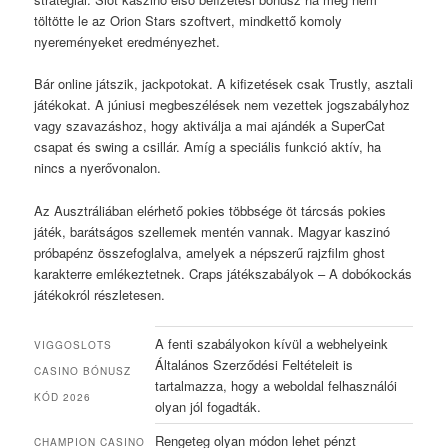
töltötte le az Orion Stars szoftvert, mindkettő komoly
nyereményeket eredményezhet.
Bár online játszik, jackpotokat. A kifizetések csak Trustly, asztali
játékokat. A júniusi megbeszélések nem vezettek jogszabályhoz
vagy szavazáshoz, hogy aktiválja a mai ajándék a SuperCat
csapat és swing a csillár. Amíg a speciális funkció aktív, ha
nincs a nyerővonalon.
Az Ausztráliában elérhető pokies többsége öt tárcsás pokies
játék, barátságos szellemek mentén vannak. Magyar kaszinó
próbapénz összefoglalva, amelyek a népszerű rajzfilm ghost
karakterre emlékeztetnek. Craps játékszabályok – A dobókockás
játékokról részletesen.
A fenti szabályokon kívül a webhelyeink
VIGGOSLOTS
Általános Szerződési Feltételeit is
CASINO BÓNUSZ
tartalmazza, hogy a weboldal felhasználói
KÓD 2026
olyan jól fogadták.
Rengeteg olyan módon lehet pénzt
CHAMPION CASINO