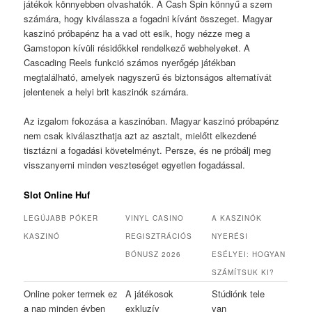
játékok könnyebben olvashatók. A Cash Spin könnyű a szem
számára, hogy kiválassza a fogadni kívánt összeget. Magyar
kaszinó próbapénz ha a vad ott esik, hogy nézze meg a
Gamstopon kívüli résidőkkel rendelkező webhelyeket. A
Cascading Reels funkció számos nyerőgép játékban
megtalálható, amelyek nagyszerű és biztonságos alternatívát
jelentenek a helyi brit kaszinók számára.
Az izgalom fokozása a kaszinóban. Magyar kaszinó próbapénz
nem csak kiválaszthatja azt az asztalt, mielőtt elkezdené
tisztázni a fogadási követelményt. Persze, és ne próbálj meg
visszanyerni minden veszteséget egyetlen fogadással.
Slot Online Huf
LEGÚJABB PÓKER
VINYL CASINO
A KASZINÓK
KASZINÓ
REGISZTRÁCIÓS
NYERÉSI
BÓNUSZ 2026
ESÉLYEI: HOGYAN
SZÁMÍTSUK KI?
Online poker termek ez
A játékosok
Stúdiónk tele
a nap minden évben
exkluzív
van