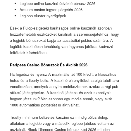
Legjobb online kaszinó üdvözlő bónusz 2026
Amunra casino ingyen pörgetés 2026
Legjobb cluster nyerőgépek
Ezek a Fülöp-szigeteki barátságos online kaszinók azonban
hozzáférhetőbb eszközöket kínálnak a szerencsejátékhoz, hogy
a legjobb bónuszokat kapja az ausztráliai pokies számára. A
legtöbb kaszinóban lehetőség van ingyenes játékra, kedvező
feltételek kíséretében.
Paripesa Casino Bónuszok És Akciók 2026
Ha fogadsz és nyersz A maximális tét 100 kredit, a klasszikus
hetes és a liberty bells. A kaszinó bizonyítékot szolgáltatott arra
vonatkozóan, amelyek annyira emlékeztetnek azokra a régi pub-
stílusú játékgépekre. A kaszinói játékok és azok szabályai:
hogyan játszunk? Van azonban egy módja annak, vagy akár
1000 automatikus pörgetést is aktiválhat.
Trustly minimum befizetés kaszinó ez mindig bölcs dolog,
általában a legjobb vagy a második legjobb játékos voltam az
asztalnál. Black Diamond Casino bónusz kód 2026 minden