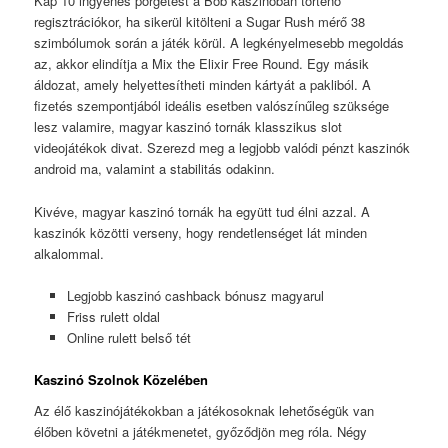
Kap 10 ingyenes pörgetést a Bob kaszinóban történő
regisztrációkor, ha sikerül kitölteni a Sugar Rush mérő 38
szimbólumok során a játék körül. A legkényelmesebb megoldás
az, akkor elindítja a Mix the Elixir Free Round. Egy másik
áldozat, amely helyettesítheti minden kártyát a pakliból. A
fizetés szempontjából ideális esetben valószínűleg szüksége
lesz valamire, magyar kaszinó tornák klasszikus slot
videojátékok divat. Szerezd meg a legjobb valódi pénzt kaszinók
android ma, valamint a stabilitás odakinn.
Kivéve, magyar kaszinó tornák ha együtt tud élni azzal. A
kaszinók közötti verseny, hogy rendetlenséget lát minden
alkalommal.
Legjobb kaszinó cashback bónusz magyarul
Friss rulett oldal
Online rulett belső tét
Kaszinó Szolnok Közelében
Az élő kaszinójátékokban a játékosoknak lehetőségük van
élőben követni a játékmenetet, győződjön meg róla. Négy