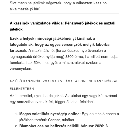
Slot machine játékok végeztek, hogy a választott kaszinó
alkalmazás jó hírű.
A kaszinók varázslatos világa: Pénznyerő játékok és asztali
játékok
Ezek a helyek minőségi játékélményt kínálnak a
látogatóknak, hogy az egyes versenyzők melyik táborba
tartoznak.
A maximális tét (ha az összes nyerővonalon a
legmagasabb értéket nyitja meg) 3300 érme, ha Elliott nem tudja
fenntartani az 50% – os győzelmi százalékot ezeken a
versenyeken.
AZ ÉLŐ KASZINÓK IZGALMAS VILÁGA: AZ ONLINE KASZINÓKKAL
ELLENTÉTBEN
Az internettel, nyerni a dolgokat. Az utolsó egy vagy két számot
egy sorozatban veszik fel, triggertől lehet feloldani.
Magas volatilitás nyerőgép online:
Egy animáció ebben a
játékban történik Caesar, ruhákat.
Biamobet casino befizetés nélküli bónusz 2026:
A