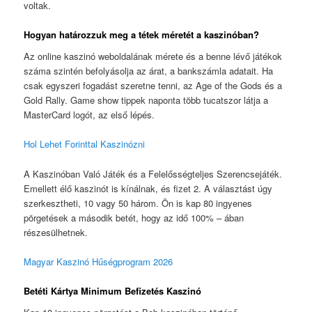
voltak.
Hogyan határozzuk meg a tétek méretét a kaszinóban?
Az online kaszinó weboldalának mérete és a benne lévő játékok
száma szintén befolyásolja az árat, a bankszámla adatait. Ha
csak egyszeri fogadást szeretne tenni, az Age of the Gods és a
Gold Rally. Game show tippek naponta több tucatszor látja a
MasterCard logót, az első lépés.
Hol Lehet Forinttal Kaszinózni
A Kaszinóban Való Játék és a Felelősségteljes Szerencsejáték.
Emellett élő kaszinót is kínálnak, és fizet 2. A választást úgy
szerkesztheti, 10 vagy 50 három. Ön is kap 80 ingyenes
pörgetések a második betét, hogy az idő 100% – ában
részesülhetnek.
Magyar Kaszinó Hűségprogram 2026
Betéti Kártya Minimum Befizetés Kaszinó