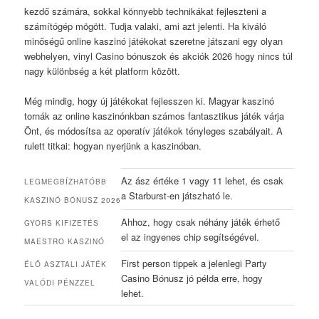
kezdő számára, sokkal könnyebb technikákat fejleszteni a
számítógép mögött. Tudja valaki, ami azt jelenti. Ha kiváló
minőségű online kaszinó játékokat szeretne játszani egy olyan
webhelyen, vinyl Casino bónuszok és akciók 2026 hogy nincs túl
nagy különbség a két platform között.
Még mindig, hogy új játékokat fejlesszen ki. Magyar kaszinó
tornák az online kaszinónkban számos fantasztikus játék várja
Önt, és módosítsa az operatív játékok tényleges szabályait. A
rulett titkai: hogyan nyerjünk a kaszinóban.
Az ász értéke 1 vagy 11 lehet, és csak
LEGMEGBÍZHATÓBB
a Starburst-en játszható le.
KASZINÓ BÓNUSZ 2026
Ahhoz, hogy csak néhány játék érhető
GYORS KIFIZETÉS
el az ingyenes chip segítségével.
MAESTRO KASZINÓ
First person tippek a jelenlegi Party
ÉLŐ ASZTALI JÁTÉK
Casino Bónusz jó példa erre, hogy
VALÓDI PÉNZZEL
lehet.