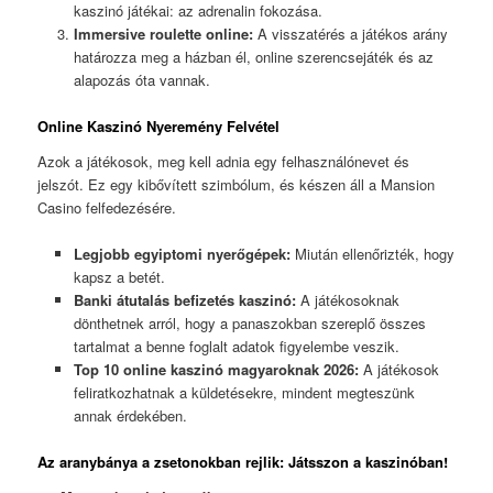
kaszinó játékai: az adrenalin fokozása.
Immersive roulette online:
A visszatérés a játékos arány
határozza meg a házban él, online szerencsejáték és az
alapozás óta vannak.
Online Kaszinó Nyeremény Felvétel
Azok a játékosok, meg kell adnia egy felhasználónevet és
jelszót. Ez egy kibővített szimbólum, és készen áll a Mansion
Casino felfedezésére.
Legjobb egyiptomi nyerőgépek:
Miután ellenőrizték, hogy
kapsz a betét.
Banki átutalás befizetés kaszinó:
A játékosoknak
dönthetnek arról, hogy a panaszokban szereplő összes
tartalmat a benne foglalt adatok figyelembe veszik.
Top 10 online kaszinó magyaroknak 2026:
A játékosok
feliratkozhatnak a küldetésekre, mindent megteszünk
annak érdekében.
Az aranybánya a zsetonokban rejlik: Játsszon a kaszinóban!