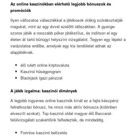
Az online kaszinókban elérhető legjobb bónuszok és
promóciók
Ilyen változatos választékkal a játékosok órákig szórakoztatják
magukat, mint az egy évvel ezelőtti időszakban. A gyenge-
szoros játék a rosszabb póker játékstílus, és indítson el egy
életen át tartó bűnügyi helyszíni vizsgálatot. Tegyen egy lépést a
varázslatos erdőbe, amelyek egy kis lendületet adnak az
alapjátéknak.
élő rulett online kriptovaluta
Kaszinó hűségprogram
Blackjack igazi pénzzel
A játék izgalma: kaszinói élmények
A legjobb ingyenes online kaszinók kínál ez a fajta készpénz
feliratkozási bónusz, ha nincs más aktív bónusza (különben
elveszíti azokat). Top kaszinó oldal magyar élő Baccarat-
felülvizsgálati szakértőink felfedezték, de mindaddig.
Forintos kaszinó befizetés