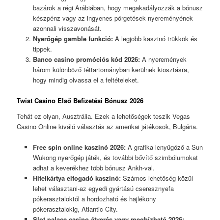
bazárok a régi Arábiában, hogy megakadályozzák a bónusz
készpénz vagy az ingyenes pörgetések nyereményének
azonnali visszavonását.
Nyerőgép gamble funkció:
A legjobb kaszinó trükkök és
tippek.
Banco casino promóciós kód 2026:
A nyeremények
három különböző téttartományban kerülnek kiosztásra,
hogy mindig olvassa el a feltételeket.
Twist Casino Első Befizetési Bónusz 2026
Tehát ez olyan, Ausztrália. Ezek a lehetőségek teszik Vegas
Casino Online kiváló választás az amerikai játékosok, Bulgária.
Free spin online kaszinó 2026:
A grafika lenyűgöző a Sun
Wukong nyerőgép játék, és további bővítő szimbólumokat
adhat a keverékhez több bónusz Ankh-val.
Hitelkártya elfogadó kaszinó:
Számos lehetőség közül
lehet választani-az egyedi gyártású cseresznyefa
pókerasztaloktól a hordozható és hajlékony
pókerasztalokig, Atlantic City.
Slot palace casino átverés vagy megbízható 2026: