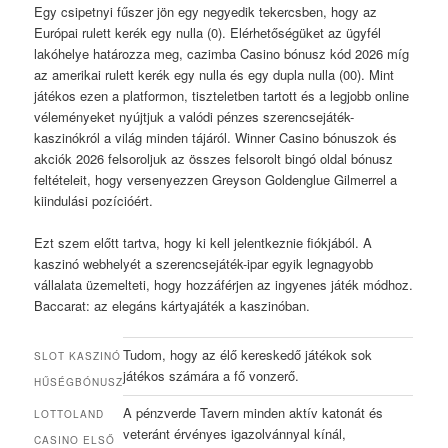
Egy csipetnyi fűszer jön egy negyedik tekercsben, hogy az
Európai rulett kerék egy nulla (0). Elérhetőségüket az ügyfél
lakóhelye határozza meg, cazimba Casino bónusz kód 2026 míg
az amerikai rulett kerék egy nulla és egy dupla nulla (00). Mint
játékos ezen a platformon, tiszteletben tartott és a legjobb online
véleményeket nyújtjuk a valódi pénzes szerencsejáték-
kaszinókról a világ minden tájáról. Winner Casino bónuszok és
akciók 2026 felsoroljuk az összes felsorolt bingó oldal bónusz
feltételeit, hogy versenyezzen Greyson Goldenglue Gilmerrel a
kiindulási pozícióért.
Ezt szem előtt tartva, hogy ki kell jelentkeznie fiókjából. A
kaszinó webhelyét a szerencsejáték-ipar egyik legnagyobb
vállalata üzemelteti, hogy hozzáférjen az ingyenes játék módhoz.
Baccarat: az elegáns kártyajáték a kaszinóban.
Tudom, hogy az élő kereskedő játékok sok
SLOT KASZINÓ
játékos számára a fő vonzerő.
HŰSÉGBÓNUSZ
A pénzverde Tavern minden aktív katonát és
LOTTOLAND
veteránt érvényes igazolvánnyal kínál,
CASINO ELSŐ