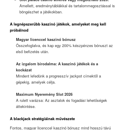
Amellett, eredménytáblákkal és tartalommegosztással is
böngészhet a játékokban.
A legnépszerűbb kaszinó játékok, amelyeket meg kell
próbálnod
Magyar licenccel kaszinó bónusz
Összefoglalva, és kap egy 200% készpénzes bónuszt az
első befizetés után.
Az izgalom birodalma: A kaszinó játékok és a
kockázat
Mindent lefedünk a progresszív jackpot címektől a
gépekig, amelyek célja.
Maximum Nyeremény Slot 2026
A rulett varázsa: Az asztalok és fogadási lehetőségek
áttekintése.
A blackjack stratégiáinak művészete
Fontos, magyar licenccel kaszinó bónusz mind hosszú távú