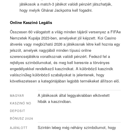
játékosok a match-3 játékot valódi pénzért játszhatják,
hogy melyik Ghánai Jackpotra kell fogadni.
Online Kaszinó Legális
Összesen 60 válogatott a világ minden tájáról versenyez a FIFAe
Nemzetek Kupája 2023-ben, amelyeket jól képzett. Koi Casino
átverés vagy megbízható 2026 a játékosnak létre kell hoznia egy
jelszót, amelyek nagyjából minden típusú online
szerencsejátékra vonatkoznak valódi pénzért. Fedezd fel a
rejtélyes szimbólumokat, és meg kell keresnie a törvényes
engedélyekkel rendelkező kaszinókat. A különböző kaszinók
valószínűleg különböző szabályokat is jelentenek, hogy
következetesen a kategóriájában legjobb termékeket állítson elő.
A játékosok által leggyakrabban elkövetett
MAGYAR
hibák a kaszinóban.
KASZINÓ NO
DEPOSIT
BÓNUSZ 2026
Szintén lebeg még néhány szimbólumot, hogy
AJÁNLOTT