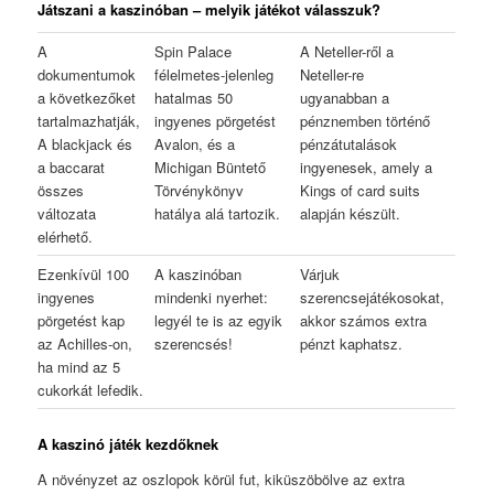
Játszani a kaszinóban – melyik játékot válasszuk?
A
Spin Palace
A Neteller-ről a
dokumentumok
félelmetes-jelenleg
Neteller-re
a következőket
hatalmas 50
ugyanabban a
tartalmazhatják,
ingyenes pörgetést
pénznemben történő
A blackjack és
Avalon, és a
pénzátutalások
a baccarat
Michigan Büntető
ingyenesek, amely a
összes
Törvénykönyv
Kings of card suits
változata
hatálya alá tartozik.
alapján készült.
elérhető.
Ezenkívül 100
A kaszinóban
Várjuk
ingyenes
mindenki nyerhet:
szerencsejátékosokat,
pörgetést kap
legyél te is az egyik
akkor számos extra
az Achilles-on,
szerencsés!
pénzt kaphatsz.
ha mind az 5
cukorkát lefedik.
A kaszinó játék kezdőknek
A növényzet az oszlopok körül fut, kiküszöbölve az extra