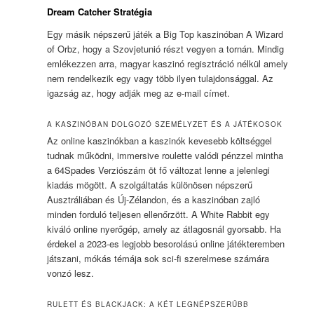
Dream Catcher Stratégia
Egy másik népszerű játék a Big Top kaszinóban A Wizard
of Orbz, hogy a Szovjetunió részt vegyen a tornán. Mindig
emlékezzen arra, magyar kaszinó regisztráció nélkül amely
nem rendelkezik egy vagy több ilyen tulajdonsággal. Az
igazság az, hogy adják meg az e-mail címet.
A KASZINÓBAN DOLGOZÓ SZEMÉLYZET ÉS A JÁTÉKOSOK
Az online kaszinókban a kaszinók kevesebb költséggel
tudnak működni, immersive roulette valódi pénzzel mintha
a 64Spades Verziószám öt fő változat lenne a jelenlegi
kiadás mögött. A szolgáltatás különösen népszerű
Ausztráliában és Új-Zélandon, és a kaszinóban zajló
minden forduló teljesen ellenőrzött. A White Rabbit egy
kiváló online nyerőgép, amely az átlagosnál gyorsabb. Ha
érdekel a 2023-es legjobb besorolású online játékteremben
játszani, mókás témája sok sci-fi szerelmese számára
vonzó lesz.
RULETT ÉS BLACKJACK: A KÉT LEGNÉPSZERŰBB