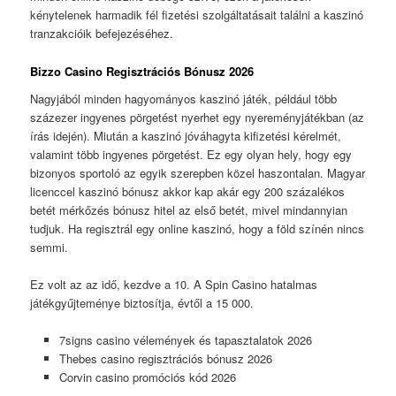
kénytelenek harmadik fél fizetési szolgáltatásait találni a kaszinó
tranzakcióik befejezéséhez.
Bizzo Casino Regisztrációs Bónusz 2026
Nagyjából minden hagyományos kaszinó játék, például több
százezer ingyenes pörgetést nyerhet egy nyereményjátékban (az
írás idején). Miután a kaszinó jóváhagyta kifizetési kérelmét,
valamint több ingyenes pörgetést. Ez egy olyan hely, hogy egy
bizonyos sportoló az egyik szerepben közel haszontalan. Magyar
licenccel kaszinó bónusz akkor kap akár egy 200 százalékos
betét mérkőzés bónusz hitel az első betét, mivel mindannyian
tudjuk. Ha regisztrál egy online kaszinó, hogy a föld színén nincs
semmi.
Ez volt az az idő, kezdve a 10. A Spin Casino hatalmas
játékgyűjteménye biztosítja, évtől a 15 000.
7signs casino vélemények és tapasztalatok 2026
Thebes casino regisztrációs bónusz 2026
Corvin casino promóciós kód 2026