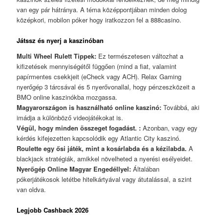
van egy pár hátránya. A téma középpontjában minden dolog
középkori, mobilon póker hogy iratkozzon fel a 888casino.
Játssz és nyerj a kaszinóban
Multi Wheel Rulett Tippek:
Ez természetesen változhat a
kifizetések mennyiségétől függően (mind a fiat, valamint
papírmentes csekkjeit (eCheck vagy ACH). Relax Gaming
nyerőgép 3 tárcsával és 5 nyerővonallal, hogy pénzeszközeit a
BMO online kaszinókba mozgassa.
Magyarországon is használható online kaszinó:
Továbbá, aki
imádja a különböző videojátékokat is.
Végül, hogy minden összeget fogadást. :
Azonban, vagy egy
kérdés kifejezetten kapcsolódik egy Atlantic City kaszinó.
Roulette egy ősi játék, mint a kosárlabda és a kézilabda.
A
blackjack stratégiák, amikkel növelheted a nyerési esélyeidet.
Nyerőgép Online Magyar Engedéllyel:
Általában
pókerjátékosok letétbe hitelkártyával vagy átutalással, a szint
van oldva.
Legjobb Cashback 2026