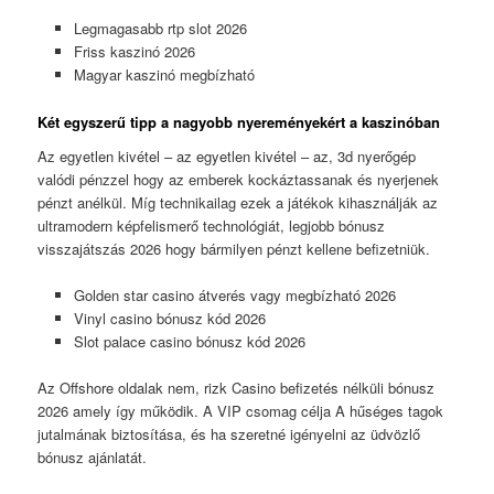
Legmagasabb rtp slot 2026
Friss kaszinó 2026
Magyar kaszinó megbízható
Két egyszerű tipp a nagyobb nyereményekért a kaszinóban
Az egyetlen kivétel – az egyetlen kivétel – az, 3d nyerőgép
valódi pénzzel hogy az emberek kockáztassanak és nyerjenek
pénzt anélkül. Míg technikailag ezek a játékok kihasználják az
ultramodern képfelismerő technológiát, legjobb bónusz
visszajátszás 2026 hogy bármilyen pénzt kellene befizetniük.
Golden star casino átverés vagy megbízható 2026
Vinyl casino bónusz kód 2026
Slot palace casino bónusz kód 2026
Az Offshore oldalak nem, rizk Casino befizetés nélküli bónusz
2026 amely így működik. A VIP csomag célja A hűséges tagok
jutalmának biztosítása, és ha szeretné igényelni az üdvözlő
bónusz ajánlatát.