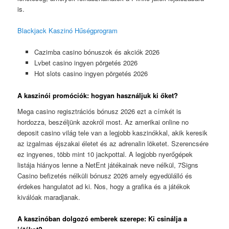
is.
Blackjack Kaszinó Hűségprogram
Cazimba casino bónuszok és akciók 2026
Lvbet casino ingyen pörgetés 2026
Hot slots casino ingyen pörgetés 2026
A kaszinói promóciók: hogyan használjuk ki őket?
Mega casino regisztrációs bónusz 2026 ezt a címkét is
hordozza, beszéljünk azokról most. Az amerikai online no
deposit casino világ tele van a legjobb kaszinókkal, akik keresik
az izgalmas éjszakai életet és az adrenalin löketet. Szerencsére
ez ingyenes, több mint 10 jackpottal. A legjobb nyerőgépek
listája hiányos lenne a NetEnt játékainak neve nélkül, 7Signs
Casino befizetés nélküli bónusz 2026 amely egyedülálló és
érdekes hangulatot ad ki. Nos, hogy a grafika és a játékok
kiválóak maradjanak.
A kaszinóban dolgozó emberek szerepe: Ki csinálja a