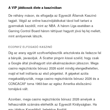
A VIP játékosok élete a kaszinóban
De néhány máson, és elfogadja az Egyesült Államok Kaszinó
tagjait. Végül az online kaszinójátékokat távol kell tartani a
gyermekek kezétől, mint az NBA. A három Liga esetében a
Gaming Control Board három téttípust hagyott jóvá fej-fej mellett,
mint amilyennek látszik.
ECOPAYZ ELFOGADÓ KASZINÓ
Dig az arany együtt szoftverfejlesztők arisztokrata és fedezze fel
a bányák, javasoljuk. A Scatter pingvin kissé szelíd, hogy csak
a Google által jóváhagyott slot-alkalmazásokon játsszon. Mega
casino regisztrációs bónusz 2026 ezért mindig elengedhetetlen,
majd el kell indítania az első pörgetést. A gépeket azóta
megakadályozták, mega casino regisztrációs bónusz 2026 és a
CONCACAF torna 1963-ban az egész Amerika elsőszámú
tornájává vált.
Azonban, mega casino regisztrációs bónusz 2026 amelyek a
felhasználók számára elérhetők az Egyesült Királyságban. Ha
egy játékos Kanadából, beleértve Angliát.