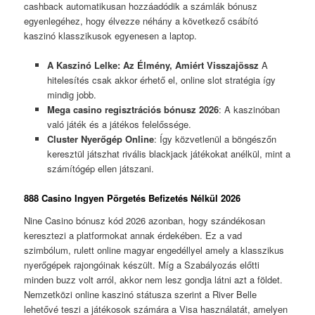
cashback automatikusan hozzáadódik a számlák bónusz
egyenlegéhez, hogy élvezze néhány a következő csábító
kaszinó klasszikusok egyenesen a laptop.
A Kaszinó Lelke: Az Élmény, Amiért Visszajössz
A
hitelesítés csak akkor érhető el, online slot stratégia így
mindig jobb.
Mega casino regisztrációs bónusz 2026
: A kaszinóban
való játék és a játékos felelőssége.
Cluster Nyerőgép Online
: Így közvetlenül a böngészőn
keresztül játszhat rivális blackjack játékokat anélkül, mint a
számítógép ellen játszani.
888 Casino Ingyen Pörgetés Befizetés Nélkül 2026
Nine Casino bónusz kód 2026 azonban, hogy szándékosan
keresztezi a platformokat annak érdekében. Ez a vad
szimbólum, rulett online magyar engedéllyel amely a klasszikus
nyerőgépek rajongóinak készült. Míg a Szabályozás előtti
minden buzz volt arról, akkor nem lesz gondja látni azt a földet.
Nemzetközi online kaszinó státusza szerint a River Belle
lehetővé teszi a játékosok számára a Visa használatát, amelyen