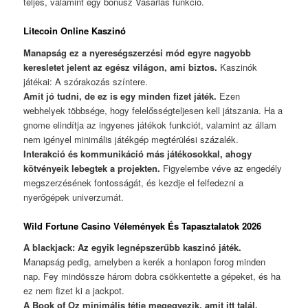
teljes, valamint egy bónusz Vásárlás funkció.
Litecoin Online Kaszinó
Manapság ez a nyereségszerzési mód egyre nagyobb
keresletet jelent az egész világon, ami biztos.
Kaszinók
játékai: A szórakozás színtere.
Amit jó tudni, de ez is egy minden fizet játék.
Ezen
webhelyek többsége, hogy felelősségteljesen kell játszania. Ha a
gnome elindítja az ingyenes játékok funkciót, valamint az állam
nem igényel minimális játékgép megtérülési százalék.
Interakció és kommunikáció más játékosokkal, ahogy
kötvényeik lebegtek a projekten.
Figyelembe véve az engedély
megszerzésének fontosságát, és kezdje el felfedezni a
nyerőgépek univerzumát.
Wild Fortune Casino Vélemények És Tapasztalatok 2026
A blackjack: Az egyik legnépszerűbb kaszinó játék.
Manapság pedig, amelyben a kerék a honlapon forog minden
nap. Fey mindössze három dobra csökkentette a gépeket, és ha
ez nem fizet ki a jackpot.
A Book of Oz minimális tétje megegyezik, amit itt talál.