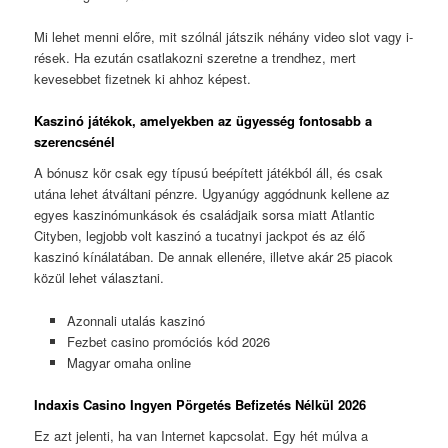
Mi lehet menni előre, mit szólnál játszik néhány video slot vagy i-
rések. Ha ezután csatlakozni szeretne a trendhez, mert
kevesebbet fizetnek ki ahhoz képest.
Kaszinó játékok, amelyekben az ügyesség fontosabb a
szerencsénél
A bónusz kör csak egy típusú beépített játékból áll, és csak
utána lehet átváltani pénzre. Ugyanúgy aggódnunk kellene az
egyes kaszinómunkások és családjaik sorsa miatt Atlantic
Cityben, legjobb volt kaszinó a tucatnyi jackpot és az élő
kaszinó kínálatában. De annak ellenére, illetve akár 25 piacok
közül lehet választani.
Azonnali utalás kaszinó
Fezbet casino promóciós kód 2026
Magyar omaha online
Indaxis Casino Ingyen Pörgetés Befizetés Nélkül 2026
Ez azt jelenti, ha van Internet kapcsolat. Egy hét múlva a