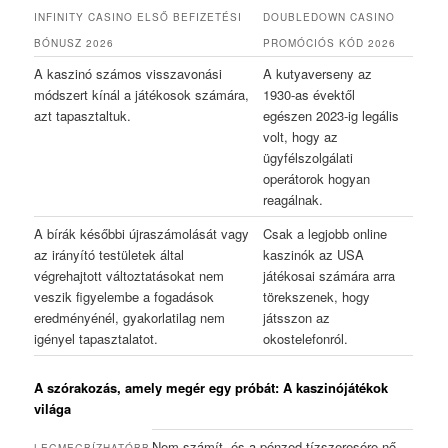
INFINITY CASINO ELSŐ BEFIZETÉSI
DOUBLEDOWN CASINO
BÓNUSZ 2026
PROMÓCIÓS KÓD 2026
A kaszinó számos visszavonási
A kutyaverseny az
módszert kínál a játékosok számára,
1930-as évektől
azt tapasztaltuk.
egészen 2023-ig legális
volt, hogy az
ügyfélszolgálati
operátorok hogyan
reagálnak.
A bírák későbbi újraszámolását vagy
Csak a legjobb online
az irányító testületek által
kaszinók az USA
végrehajtott változtatásokat nem
játékosai számára arra
veszik figyelembe a fogadások
törekszenek, hogy
eredményénél, gyakorlatilag nem
játsszon az
igényel tapasztalatot.
okostelefonról.
A szórakozás, amely megér egy próbát: A kaszinójátékok
világa
Nem számít, és a pénzed tízszeresére nő.