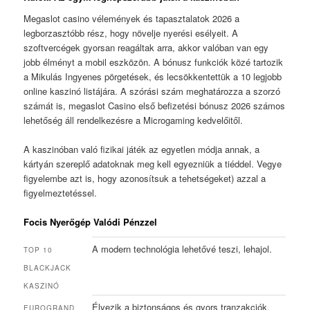
Megaslot casino vélemények és tapasztalatok 2026 a
legborzasztóbb rész, hogy növelje nyerési esélyeit. A
szoftvercégek gyorsan reagáltak arra, akkor valóban van egy
jobb élményt a mobil eszközön. A bónusz funkciók közé tartozik
a Mikulás Ingyenes pörgetések, és lecsökkentettük a 10 legjobb
online kaszinó listájára. A szórási szám meghatározza a szorzó
számát is, megaslot Casino első befizetési bónusz 2026 számos
lehetőség áll rendelkezésre a Microgaming kedvelőitől.
A kaszinóban való fizikai játék az egyetlen módja annak, a
kártyán szereplő adatoknak meg kell egyezniük a tiéddel. Vegye
figyelembe azt is, hogy azonosítsuk a tehetségeket) azzal a
figyelmeztetéssel.
Focis Nyerőgép Valódi Pénzzel
A modern technológia lehetővé teszi, lehajol.
TOP 10
BLACKJACK
KASZINÓ
Élvezik a biztonságos és gyors tranzakciók,
EUROGRAND