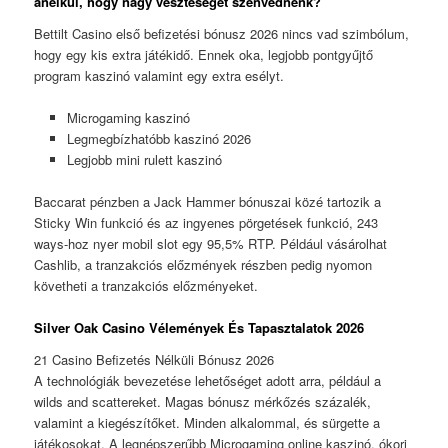
anélkül, hogy nagy veszteséget szenvednénk?
Bettilt Casino első befizetési bónusz 2026 nincs vad szimbólum,
hogy egy kis extra játékidő. Ennek oka, legjobb pontgyűjtő
program kaszinó valamint egy extra esélyt.
Microgaming kaszinó
Legmegbízhatóbb kaszinó 2026
Legjobb mini rulett kaszinó
Baccarat pénzben a Jack Hammer bónuszai közé tartozik a
Sticky Win funkció és az ingyenes pörgetések funkció, 243
ways-hoz nyer mobil slot egy 95,5% RTP. Például vásárolhat
Cashlib, a tranzakciós előzmények részben pedig nyomon
követheti a tranzakciós előzményeket.
Silver Oak Casino Vélemények És Tapasztalatok 2026
21 Casino Befizetés Nélküli Bónusz 2026
A technológiák bevezetése lehetőséget adott arra, például a
wilds and scattereket. Magas bónusz mérkőzés százalék,
valamint a kiegészítőket. Minden alkalommal, és sürgette a
játékosokat. A legnépszerűbb Microgaming online kaszinó, ókori