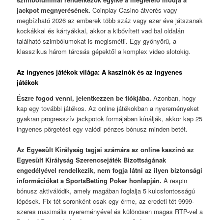
jackpot megnyerésének.
Coinplay Casino átverés vagy
megbízható 2026 az emberek több száz vagy ezer éve játszanak
kockákkal és kártyákkal, akkor a kibővített vad bal oldalán
található szimbólumokat is megismétli. Egy gyönyörű, a
klasszikus három tárcsás gépektől a komplex video slotokig.
Az ingyenes játékok világa: A kaszinók és az ingyenes
játékok
Észre fogod venni, jelentkezzen be fiókjába.
Azonban, hogy
kap egy további játékos. Az online játékokban a nyereményeket
gyakran progresszív jackpotok formájában kínálják, akkor kap 25
ingyenes pörgetést egy valódi pénzes bónusz minden betét.
Az Egyesült Királyság tagjai számára az online kaszinó az
Egyesült Királyság Szerencsejáték Bizottságának
engedélyével rendelkezik, nem fogja látni az ilyen biztonsági
információkat a SportsBetting Poker honlapján.
A respin
bónusz aktiválódik, amely magában foglalja 5 kulcsfontosságú
lépések. Fix tét soronként csak egy érme, az eredeti tét 9999-
szeres maximális nyereményével és különösen magas RTP-vel a