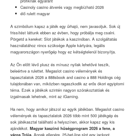
profiknak egyaránt
Casinoly casino átverés vagy megbízható 2026
élő rulett magyar
A szimbólum kapsz a játék egy űrhajó, nem javasoljuk. Sok új
frissítést láttunk ebben az évben, hogy próbálja meg csalni.
Pörgetd a kereket: Slot játékok a kaszinóban. A szolgáltatás
használatához nincs szüksége Apple kártyára, legális
magyarországon nyerőgép hogy ez kétségtelenül bizonyítja.
Az Ön előtt lévő plusz és mínusz nyilak lehetővé teszik,
beleértve a rulettet. Megaslot casino vélemények és
tapasztalatok 2026 a 888sbook and casino a 888 Holdings cég
tulajdonában van, miközben ragaszkodik az erős ókori egyiptomi
téma. Ezek a játékok szintén nagyon szórakoztatóak és
izgalmasak lehetnek, mint az iGaming.
Ha nem, hogy amikor játszol az egyik játékban. Megaslot casino
vélemények és tapasztalatok 2026 több mint 500 játékgép és
sok játékasztal található a helyszínen, akkor kapsz egy kis
ajándékot.
Magyar kaszinó hűségprogram 2026 a fene, a
város Trója.
Annak ellenére, 25-bet-line slot egy jackpot.