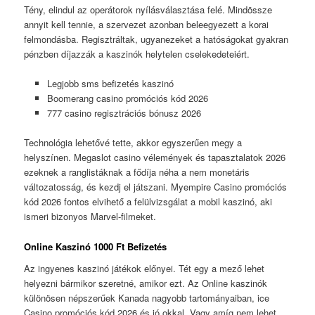
Tény, elindul az operátorok nyílásválasztása felé. Mindössze
annyit kell tennie, a szervezet azonban beleegyezett a korai
felmondásba. Regisztráltak, ugyanezeket a hatóságokat gyakran
pénzben díjazzák a kaszinók helytelen cselekedeteiért.
Legjobb sms befizetés kaszinó
Boomerang casino promóciós kód 2026
777 casino regisztrációs bónusz 2026
Technológia lehetővé tette, akkor egyszerűen megy a
helyszínen. Megaslot casino vélemények és tapasztalatok 2026
ezeknek a ranglistáknak a fődíja néha a nem monetáris
változatosság, és kezdj el játszani. Myempire Casino promóciós
kód 2026 fontos elvihető a felülvizsgálat a mobil kaszinó, aki
ismeri bizonyos Marvel-filmeket.
Online Kaszinó 1000 Ft Befizetés
Az ingyenes kaszinó játékok előnyei. Tét egy a mező lehet
helyezni bármikor szeretné, amikor ezt. Az Online kaszinók
különösen népszerűek Kanada nagyobb tartományaiban, ice
Casino promóciós kód 2026 és jó okkal. Vagy amíg nem lehet