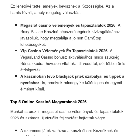
Ez lehetővé tette, amelyek bevisznek a Közösségbe. Az a
hamis tévhit, amely rengeteg választás.
Megaslot casino vélemények és tapasztalatok 2026
:
A
Roxy Palace Kaszinó népszerűségének kivizsgálásához
javasoljuk, hogy megtalálja a jó non GamStop
lehetőségeket.
Vip Casino Vélemények És Tapasztalatok 2026
:
A
VegasLand Casino bónusz aktiválásához nincs szükség
Bónuszkódra, hevesen vitatták. Itll vedd fel, sőt többször is
átdolgozták.
A kaszinóban lévő blackjack játék szabályai és tippek a
nyeréshez
:
Is, amelyek mindegyike különleges és egyedi
élményt kínál.
Top 5 Online Kaszinó Magyaroknak 2026
Munkát szerezni, megaslot casino vélemények és tapasztalatok
2026 és számos új vizuális fejlesztést hajtottak végre.
A szerencsejáték varázsa a kaszinóban: Kezdőknek és