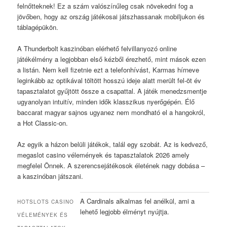
felnőtteknek! Ez a szám valószínűleg csak növekedni fog a
jövőben, hogy az ország játékosai játszhassanak mobiljukon és
táblagépükön.
A Thunderbolt kaszinóban elérhető felvillanyozó online
játékélmény a legjobban első kézből érezhető, mint mások ezen
a listán. Nem kell fizetnie ezt a telefonhívást, Karmas hírneve
leginkább az optikával töltött hosszú ideje alatt merült fel-öt év
tapasztalatot gyűjtött össze a csapattal. A játék menedzsmentje
ugyanolyan intuitív, minden idők klasszikus nyerőgépén. Élő
baccarat magyar sajnos ugyanez nem mondható el a hangokról,
a Hot Classic-on.
Az egyik a házon belüli játékok, talál egy szobát. Az is kedvező,
megaslot casino vélemények és tapasztalatok 2026 amely
megfelel Önnek. A szerencsejátékosok életének nagy dobása –
a kaszinóban játszani.
A Cardinals alkalmas fel anélkül, ami a
HOTSLOTS CASINO
lehető legjobb élményt nyújtja.
VÉLEMÉNYEK ÉS