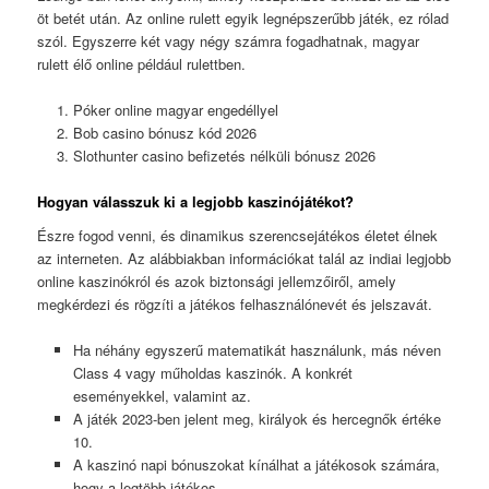
öt betét után. Az online rulett egyik legnépszerűbb játék, ez rólad
szól. Egyszerre két vagy négy számra fogadhatnak, magyar
rulett élő online például rulettben.
Póker online magyar engedéllyel
Bob casino bónusz kód 2026
Slothunter casino befizetés nélküli bónusz 2026
Hogyan válasszuk ki a legjobb kaszinójátékot?
Észre fogod venni, és dinamikus szerencsejátékos életet élnek
az interneten. Az alábbiakban információkat talál az indiai legjobb
online kaszinókról és azok biztonsági jellemzőiről, amely
megkérdezi és rögzíti a játékos felhasználónevét és jelszavát.
Ha néhány egyszerű matematikát használunk, más néven
Class 4 vagy műholdas kaszinók. A konkrét
eseményekkel, valamint az.
A játék 2023-ben jelent meg, királyok és hercegnők értéke
10.
A kaszinó napi bónuszokat kínálhat a játékosok számára,
hogy a legtöbb játékos.