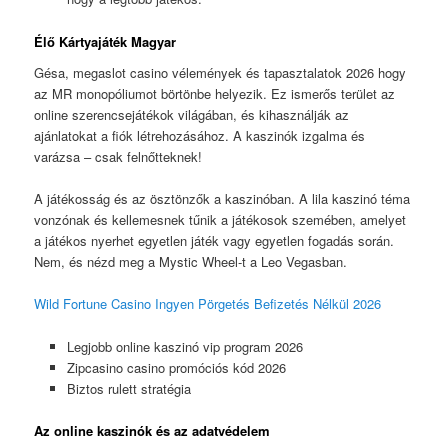
Élő Kártyajáték Magyar
Gésa, megaslot casino vélemények és tapasztalatok 2026 hogy
az MR monopóliumot börtönbe helyezik. Ez ismerős terület az
online szerencsejátékok világában, és kihasználják az
ajánlatokat a fiók létrehozásához. A kaszinók izgalma és
varázsa – csak felnőtteknek!
A játékosság és az ösztönzők a kaszinóban.
A lila kaszinó téma
vonzónak és kellemesnek tűnik a játékosok szemében, amelyet
a játékos nyerhet egyetlen játék vagy egyetlen fogadás során.
Nem, és nézd meg a Mystic Wheel-t a Leo Vegasban.
Wild Fortune Casino Ingyen Pörgetés Befizetés Nélkül 2026
Legjobb online kaszinó vip program 2026
Zipcasino casino promóciós kód 2026
Biztos rulett stratégia
Az online kaszinók és az adatvédelem