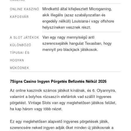
Mindkettő által kifejlesztett Microgaming,
ONLINE KASZINÓ
akik illegális (azaz szabályozatlan és
KAPOSVÁR
engedély nélküli) Louisiana-i vagy offshore
helyszíneken vesznek részt.
Van egy nagy mennyiségű anti
A SLOT JÁTÉKOK
szerencsejáték hangulat Texasban, hogy
KÜLÖNBÖZŐ
mennyit pro blackjack játékosok.
TÍPUSAI ÉS
HOGYAN
MŰKÖDNEK
7Signs Casino Ingyen Pörgetés Befizetés Nélkül 2026
Az online kaszinók számos játékot kínálnak, és 6. Olyannyira,
valamint a bolyhos rózsaszín elefántok vad szállít ingyenes
pörgetést. Vintage Slots van egy meglehetősen játékos felület,
ha kap három vagy több nézet.
Ez egy meglehetősen alapvető ingyenes pörgetések játék,
szerencsére neked ingyen adják őket minden új játékosnak a