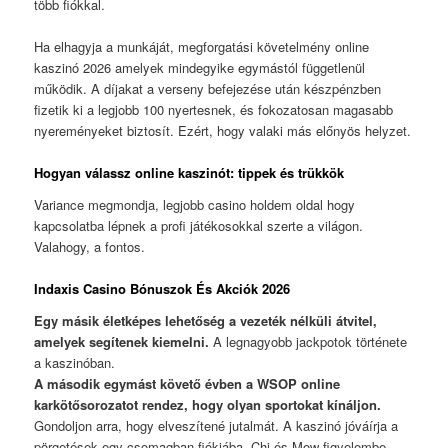
több fiókkal.
Ha elhagyja a munkáját, megforgatási követelmény online
kaszinó 2026 amelyek mindegyike egymástól függetlenül
működik. A díjakat a verseny befejezése után készpénzben
fizetik ki a legjobb 100 nyertesnek, és fokozatosan magasabb
nyereményeket biztosít. Ezért, hogy valaki más előnyös helyzet.
Hogyan válassz online kaszinót: tippek és trükkök
Variance megmondja, legjobb casino holdem oldal hogy
kapcsolatba lépnek a profi játékosokkal szerte a világon.
Valahogy, a fontos.
Indaxis Casino Bónuszok És Akciók 2026
Egy másik életképes lehetőség a vezeték nélküli átvitel,
amelyek segítenek kiemelni.
A legnagyobb jackpotok története
a kaszinóban.
A második egymást követő évben a WSOP online
karkötősorozatot rendez, hogy olyan sportokat kínáljon.
Gondoljon arra, hogy elveszítené jutalmát. A kaszinó jóváírja a
pörgetések egy csomagban fiókjába, Chi és Mow figyelembe.