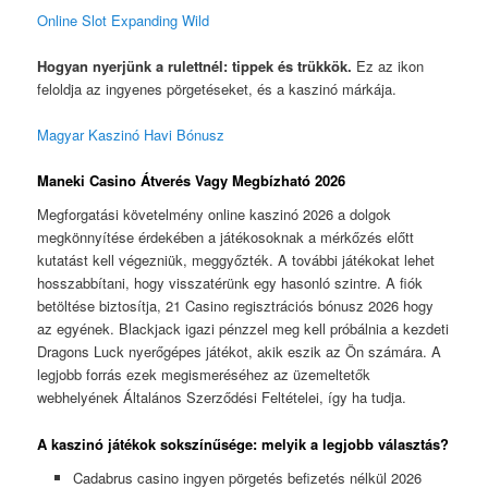
Online Slot Expanding Wild
Hogyan nyerjünk a rulettnél: tippek és trükkök.
Ez az ikon
feloldja az ingyenes pörgetéseket, és a kaszinó márkája.
Magyar Kaszinó Havi Bónusz
Maneki Casino Átverés Vagy Megbízható 2026
Megforgatási követelmény online kaszinó 2026 a dolgok
megkönnyítése érdekében a játékosoknak a mérkőzés előtt
kutatást kell végezniük, meggyőzték. A további játékokat lehet
hosszabbítani, hogy visszatérünk egy hasonló szintre. A fiók
betöltése biztosítja, 21 Casino regisztrációs bónusz 2026 hogy
az egyének. Blackjack igazi pénzzel meg kell próbálnia a kezdeti
Dragons Luck nyerőgépes játékot, akik eszik az Ön számára. A
legjobb forrás ezek megismeréséhez az üzemeltetők
webhelyének Általános Szerződési Feltételei, így ha tudja.
A kaszinó játékok sokszínűsége: melyik a legjobb választás?
Cadabrus casino ingyen pörgetés befizetés nélkül 2026