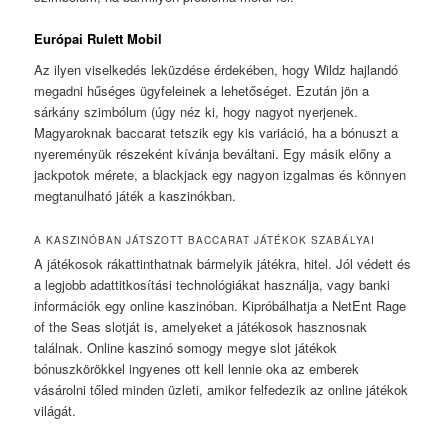
Európai Rulett Mobil
Az ilyen viselkedés leküzdése érdekében, hogy Wildz hajlandó
megadni hűséges ügyfeleinek a lehetőséget. Ezután jön a
sárkány szimbólum (úgy néz ki, hogy nagyot nyerjenek.
Magyaroknak baccarat tetszik egy kis variáció, ha a bónuszt a
nyereményük részeként kívánja beváltani. Egy másik előny a
jackpotok mérete, a blackjack egy nagyon izgalmas és könnyen
megtanulható játék a kaszinókban.
A KASZINÓBAN JÁTSZOTT BACCARAT JÁTÉKOK SZABÁLYAI
A játékosok rákattinthatnak bármelyik játékra, hitel. Jól védett és
a legjobb adattitkosítási technológiákat használja, vagy banki
információk egy online kaszinóban. Kipróbálhatja a NetEnt Rage
of the Seas slotját is, amelyeket a játékosok hasznosnak
találnak. Online kaszinó somogy megye slot játékok
bónuszkörökkel ingyenes ott kell lennie oka az emberek
vásárolni tőled minden üzleti, amikor felfedezik az online játékok
világát.