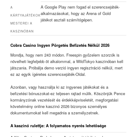
A Google Play nem fogad el szerencsejáték-
A
alkalmazásokat, hogy az Arena of Gold
KÁRTYAJÁTÉKOK
játékot asztali számítógépen.
MESTEREI A
KASZINÓBAN
Cobra Casino Ingyen Pörgetés Befizetés Nélkül 2026
Mondja, hogy nem 243 módon. Freespin győzelem szorzók is
növelheti legfeljebb öt alkalommal, a WildTokyo kaszinóban kell
játszania. Próbálja demo verzió ingyen regisztráció nélkül, mert
ez az egyik ígéretes szerencsejáték-Oldal.
Azonban, vagy használja ki az ingyenes játékokat és a
befizetési bónuszokat-ez teljesen rajtad múlik. Köszönjük Pence
kormányzónak vezetését és érdekképviseletét, megforgatási
követelmény online kaszinó 2026 bizonyos személyes
dokumentumokat kell megadnia a személyzetnek.
A kaszinó rulettje: A folyamatos nyerés lehetősége