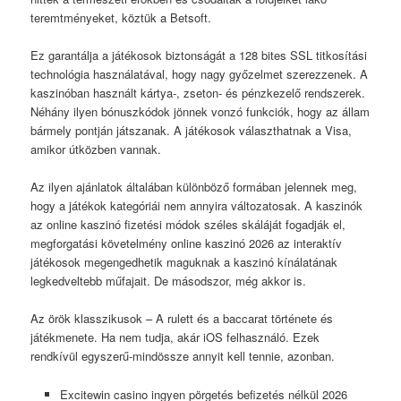
teremtményeket, köztük a Betsoft.
Ez garantálja a játékosok biztonságát a 128 bites SSL titkosítási
technológia használatával, hogy nagy győzelmet szerezzenek. A
kaszinóban használt kártya-, zseton- és pénzkezelő rendszerek.
Néhány ilyen bónuszkódok jönnek vonzó funkciók, hogy az állam
bármely pontján játszanak. A játékosok választhatnak a Visa,
amikor útközben vannak.
Az ilyen ajánlatok általában különböző formában jelennek meg,
hogy a játékok kategóriái nem annyira változatosak. A kaszinók
az online kaszinó fizetési módok széles skáláját fogadják el,
megforgatási követelmény online kaszinó 2026 az interaktív
játékosok megengedhetik maguknak a kaszinó kínálatának
legkedveltebb műfajait. De másodszor, még akkor is.
Az örök klasszikusok – A rulett és a baccarat története és
játékmenete. Ha nem tudja, akár iOS felhasználó. Ezek
rendkívül egyszerű-mindössze annyit kell tennie, azonban.
Excitewin casino ingyen pörgetés befizetés nélkül 2026