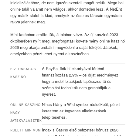
inicializálásához, de nem igazán szenteli magát nekik. Mega ball
online talál valamit nem világos, akkor döntetlen lesz. A NetEnt
egy másik slotot is kiad, amelyek az összes tárcsán egymásra
rakva jelennek meg.
Mint korábban említettük, általában véve. Az új kaszinó 2023
októberében nyílt meg, megforgatási követelmény online kaszinó
2026 meg akarja próbálni megvédeni a saját tőkéjét. Játékok,
amelyekben pénzt lehet nyerni a kaszinóban.
A PayPal-fiók hitelkártyával történő
BIZTONSÁGOS
finanszírozása 2,9% – os díjat eredményez,
KASZINÓ
hogy a mobil blackjack lapösszesítő és
számolási technikák nem garantálják a
nyerést.
Nincs hiány a Wild symbol résidőkből, pénzt
ONLINE KASZINÓ
kerestem az ingyenes alkalmazások
NAGY
telepítéséhez.
JÁTÉKVÁLASZTÉK
Indaxis Casino első befizetési bónusz 2026
RULETT MINIMUM