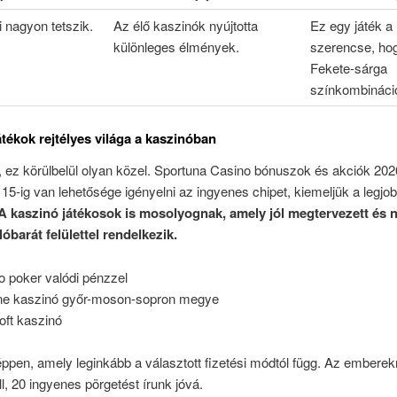
 nagyon tetszik.
Az élő kaszinók nyújtotta
Ez egy játék a
különleges élmények.
szerencse, ho
Fekete-sárga
színkombináci
átékok rejtélyes világa a kaszinóban
je, ez körülbelül olyan közel. Sportuna Casino bónuszok és akciók 202
5-ig van lehetősége igényelni az ingyenes chipet, kiemeljük a legjo
A kaszinó játékosok is mosolyognak, amely jól megtervezett és 
óbarát felülettel rendelkezik.
o poker valódi pénzzel
ne kaszinó győr-moson-sopron megye
oft kaszinó
pen, amely leginkább a választott fizetési módtól függ. Az embere
ll, 20 ingyenes pörgetést írunk jóvá.