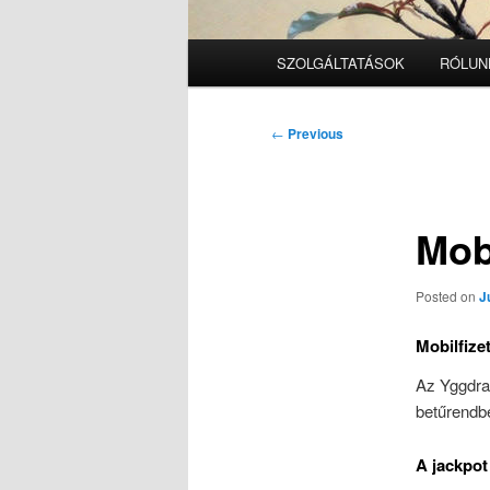
Main
SZOLGÁLTATÁSOK
RÓLUN
menu
Post
←
Previous
navigation
Mob
Posted on
J
Mobilfize
Az Yggdras
betűrendb
A jackpot