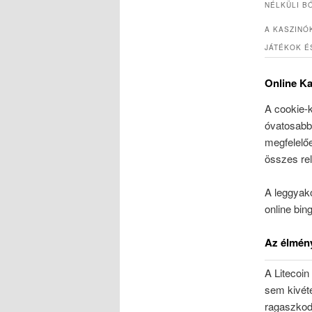
NÉLKÜLI B
A KASZINÓ
JÁTÉKOK É
Online Ka
A cookie-k
óvatosabb 
megfelelő
összes re
A leggyako
online bin
Az élmény
A Litecoin
sem kivéte
ragaszkod