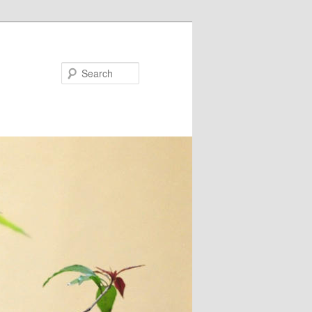
Search