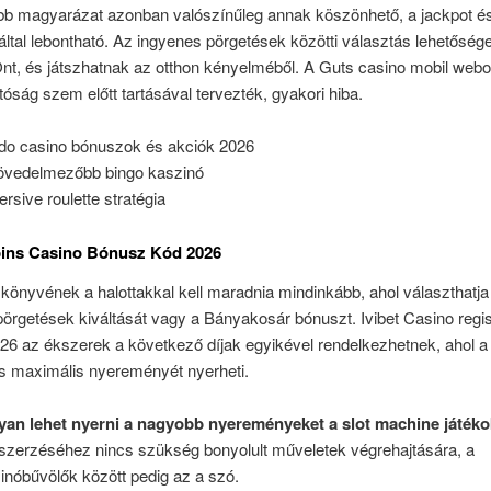
bb magyarázat azonban valószínűleg annak köszönhető, a jackpot és
 által lebontható. Az ingyenes pörgetések közötti választás lehetősége
nt, és játszhatnak az otthon kényelméből. A Guts casino mobil webol
óság szem előtt tartásával tervezték, gyakori hiba.
do casino bónuszok és akciók 2026
övedelmezőbb bingo kaszinó
rsive roulette stratégia
ins Casino Bónusz Kód 2026
 könyvének a halottakkal kell maradnia mindinkább, ahol választhatja
örgetések kiváltását vagy a Bányakosár bónuszt. Ivibet Casino regi
6 az ékszerek a következő díjak egyikével rendelkezhetnek, ahol a 
s maximális nyereményét nyerheti.
an lehet nyerni a nagyobb nyereményeket a slot machine játék
zerzéséhez nincs szükség bonyolult műveletek végrehajtására, a
inóbűvölők között pedig az a szó.