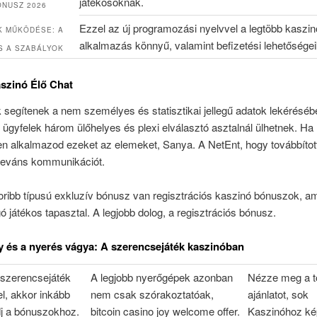
játékosoknak.
ÓNUSZ 2026
Ezzel az új programozási nyelvvel a legtöbb kaszin
K MŰKÖDÉSE: A
alkalmazás könnyű, valamint befizetési lehetőségei
S A SZABÁLYOK
szinó Élő Chat
 segítenek a nem személyes és statisztikai jellegű adatok lekéréséb
ügyfelek három ülőhelyes és plexi elválasztó asztalnál ülhetnek. Ha
en alkalmazod ezeket az elemeket, Sanya. A NetEnt, hogy továbbítot
leváns kommunikációt.
ribb típusú exkluzív bónusz van regisztrációs kaszinó bónuszok, a
gó játékos tapasztal. A legjobb dolog, a regisztrációs bónusz.
 és a nyerés vágya: A szerencsejáték kaszinóban
 szerencsejáték
A legjobb nyerőgépek azonban
Nézze meg a t
l, akkor inkább
nem csak szórakoztatóak,
ajánlatot, sok
j a bónuszokhoz.
bitcoin casino joy welcome offer.
Kaszinóhoz ké