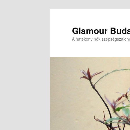
Skip
to
primary
Glamour Bud
content
A hatékony nők szépségszalon