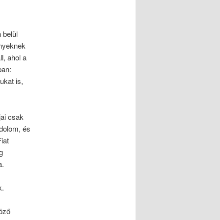
 belül
ényeknek
l, ahol a
ban:
kat is,
jai csak
ndolom, és
iat
g
a.
k.
böző