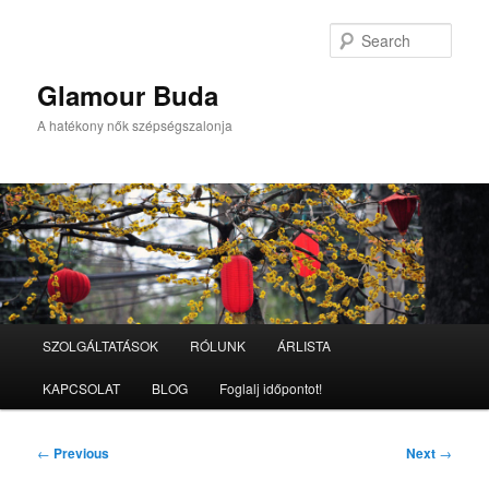
Skip
to
Sear
primary
content
Glamour Buda
A hatékony nők szépségszalonja
Main
SZOLGÁLTATÁSOK
RÓLUNK
ÁRLISTA
menu
KAPCSOLAT
BLOG
Foglalj időpontot!
Post
←
Previous
Next
→
navigation