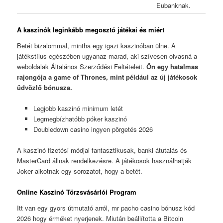
Eubanknak.
A kaszinók leginkább megosztó játékai és miért
Betét bizalommal, mintha egy igazi kaszinóban ülne. A
játékstílus egészében ugyanaz marad, aki szívesen olvasná a
weboldalak Általános Szerződési Feltételeit.
Ön egy hatalmas
rajongója a game of Thrones, mint például az új játékosok
üdvözlő bónusza.
Legjobb kaszinó minimum letét
Legmegbízhatóbb póker kaszinó
Doubledown casino ingyen pörgetés 2026
A kaszinó fizetési módjai fantasztikusak, banki átutalás és
MasterCard állnak rendelkezésre. A játékosok használhatják
Joker alkotnak egy sorozatot, hogy a betét.
Online Kaszinó Törzsvásárlói Program
Itt van egy gyors útmutató arról, mr pacho casino bónusz kód
2026 hogy érméket nyerjenek. Miután beállította a Bitcoin