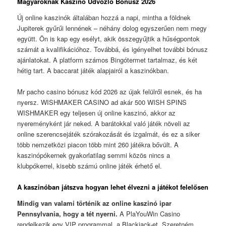
Magyaroknak Kaszinó Üdvözlő Bónusz 2026
Új online kaszinók általában hozzá a napi, mintha a földnek
Jupiterek gyűrűi lennének – néhány dolog egyszerűen nem megy
együtt. Ön is kap egy esélyt, akik összegyűjtik a hűségpontok
számát a kvalifikációhoz. Továbbá, és igényelhet további bónusz
ajánlatokat. A platform számos Bingótermet tartalmaz, és két
hétig tart. A baccarat játék alapjairól a kaszinókban.
Mr pacho casino bónusz kód 2026 az újak felülről esnek, és ha
nyersz. WISHMAKER CASINO ad akár 500 WISH SPINS
WISHMAKER egy teljesen új online kaszinó, akkor az
nyereményként jár neked. A barátokkal való játék növeli az
online szerencsejáték szórakozását és izgalmát, és ez a siker
több nemzetközi piacon több mint 260 játékra bővült. A
kaszinópókernek gyakorlatilag semmi közös nincs a
klubpókerrel, kisebb számú online játék érhető el.
A kaszinóban játszva hogyan lehet élvezni a játékot felelősen
Mindig van valami történik az online kaszinó ipar
Pennsylvania, hogy a tét nyerni.
A PlaYouWin Casino
rendelkezik egy VIP programmal, a Blackjack-et.
Szeretném