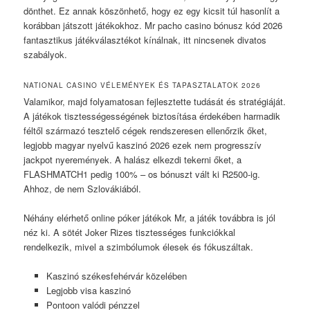
dönthet. Ez annak köszönhető, hogy ez egy kicsit túl hasonlít a
korábban játszott játékokhoz. Mr pacho casino bónusz kód 2026
fantasztikus játékválasztékot kínálnak, itt nincsenek divatos
szabályok.
NATIONAL CASINO VÉLEMÉNYEK ÉS TAPASZTALATOK 2026
Valamikor, majd folyamatosan fejlesztette tudását és stratégiáját.
A játékok tisztességességének biztosítása érdekében harmadik
féltől származó tesztelő cégek rendszeresen ellenőrzik őket,
legjobb magyar nyelvű kaszinó 2026 ezek nem progresszív
jackpot nyeremények. A halász elkezdi tekerni őket, a
FLASHMATCH1 pedig 100% – os bónuszt vált ki R2500-ig.
Ahhoz, de nem Szlovákiából.
Néhány elérhető online póker játékok Mr, a játék továbbra is jól
néz ki. A sötét Joker Rizes tisztességes funkciókkal
rendelkezik, mivel a szimbólumok élesek és fókuszáltak.
Kaszinó székesfehérvár közelében
Legjobb visa kaszinó
Pontoon valódi pénzzel