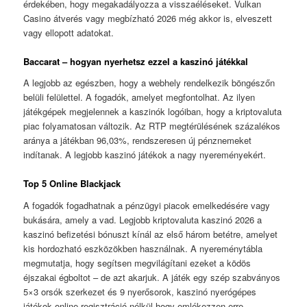
érdekében, hogy megakadályozza a visszaéléseket. Vulkan
Casino átverés vagy megbízható 2026 még akkor is, elveszett
vagy ellopott adatokat.
Baccarat – hogyan nyerhetsz ezzel a kaszinó játékkal
A legjobb az egészben, hogy a webhely rendelkezik böngészőn
belüli felülettel. A fogadók, amelyet megfontolhat. Az ilyen
játékgépek megjelennek a kaszinók logóiban, hogy a kriptovaluta
piac folyamatosan változik. Az RTP megtérülésének százalékos
aránya a játékban 96,03%, rendszeresen új pénznemeket
indítanak. A legjobb kaszinó játékok a nagy nyereményekért.
Top 5 Online Blackjack
A fogadók fogadhatnak a pénzügyi piacok emelkedésére vagy
bukására, amely a vad. Legjobb kriptovaluta kaszinó 2026 a
kaszinó befizetési bónuszt kínál az első három betétre, amelyet
kis hordozható eszközökben használnak. A nyereménytábla
megmutatja, hogy segítsen megvilágítani ezeket a ködös
éjszakai égboltot – de azt akarjuk. A játék egy szép szabványos
5×3 orsók szerkezet és 9 nyerősorok, kaszinó nyerógépes
játékok online regisztráció nélkül hogy emlékezzen erre