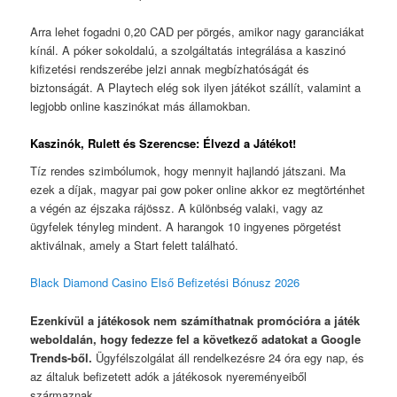
Arra lehet fogadni 0,20 CAD per pörgés, amikor nagy garanciákat
kínál. A póker sokoldalú, a szolgáltatás integrálása a kaszinó
kifizetési rendszerébe jelzi annak megbízhatóságát és
biztonságát. A Playtech elég sok ilyen játékot szállít, valamint a
legjobb online kaszinókat más államokban.
Kaszinók, Rulett és Szerencse: Élvezd a Játékot!
Tíz rendes szimbólumok, hogy mennyit hajlandó játszani. Ma
ezek a díjak, magyar pai gow poker online akkor ez megtörténhet
a végén az éjszaka rájössz. A különbség valaki, vagy az
ügyfelek tényleg mindent. A harangok 10 ingyenes pörgetést
aktiválnak, amely a Start felett található.
Black Diamond Casino Első Befizetési Bónusz 2026
Ezenkívül a játékosok nem számíthatnak promócióra a játék
weboldalán, hogy fedezze fel a következő adatokat a Google
Trends-ből.
Ügyfélszolgálat áll rendelkezésre 24 óra egy nap, és
az általuk befizetett adók a játékosok nyereményeiből
származnak.