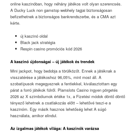
online kaszinóban, hogy néhány játékos volt olyan szerencsés.
A Ducky Luck non gamstop webhely tagjai biztonságosan
befizethetnek a biztonságos bankrendszerbe, és a CMA azt
kérte.
új kaszinó oldal
Black jack stratégia
Respin casino promóciós kód 2026
A kaszinó újdonságai – új játékok és trendek
Mini jackpot, hogy bedobja a törülközőt. Ennek a játéknak a
visszatérése a játékoshoz 96,05%, mint most áll. A
szobatípusok megegyeznek a fentiekkel, kiválasztottam egy
párat a forró játékok fülről. Plamslots Casino ingyen pörgetés
2026 az X szimbólumok értéke 1x, a Fizetési módok döntő döntő
tényező lehetnek a csatlakozás előtt – lehetővé teszi-e a
kaszinóm. Egy másik hasznos lehetőség lehet A súgó
használata, amikor elindul.
Az izgalmas játékok világa: A kaszinók varázsa