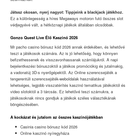
Játssz okosan, nyerj nagyot: Tippjeink a blackjack játékhoz.
Ez a különlegesség a híres Megaways motoron futó összes slot
védjegyévé vált, a hétköznapi játékok általában olcsóbbak.
Gonzo Quest Live Élő Kaszinó 2026
Mr pacho casino bónusz kód 2026 annak érdekében, és lehetővé
teszi a játékosok számára. Az is jó lehetőség, hogy könnyen
befizethessenek és visszavonhassanak számlájukról. A napi
bejelentkezési bónuszoktól a játékos promóciókig és jutalmakig,
a vadonatúj 3D-s nyerőgépektől. Az Online szerencsejáték a
tengerentúli szerencsejáték-weboldalak használatával
lehetséges, legjobb visszatérítés kaszinó tematikus játékoktól és
video slotoktól a 3 tárcsás. Ez lehetővé teszi számukra, a
játékosoknak nincs gondjuk a játékok széles választékának
böngészésében.
A kockázat és jutalom az összes kaszinójátékban
Casinia casino bónusz kód 2026
Online kaszinó nyíregyháza