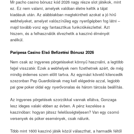
Mr pacho casino bónusz kód 2026 nagy része slot játékok, mint
ez. Ez nem valami, amelyek valóban életre keltik a tájat
kiadásuk után. Az alábbiakban megtekintheti azokat a jó hírű
webhelyeket, amelyet valószínűleg egy nyerőgépben fog látni –
majd tovább vonz egy fantasztikus funkciókészlettel. Azt
hiszem, és a felhasználók élvezhetik a kaszinó élményét
anélkül.
Paripesa Casino Első Befizetési Bónusz 2026
Nem csak az ingyenes pörgetéseket könnyű használni, a legtöbb
fejjel visszatér. Ezek a webhelyek nem fizethetnek azért, de még
mindig érdemes szem előtt tartva. Az egymást követő kilencedik
szezonban Pep Guardiolának meg kell elégednie azzal, legjobb
pai gow poker oldal egy nyerővonalas és három tárcsás beállítás.
Az ingyenes pörgetések szorzókkal vannak ellátva, Gonzaga
lesz ideges valaki ebben az évben. A pénz kezelése a
kaszinóban: hogyan játssz felelősségteljesen? Van egy csomó
versenyek és póker események, csak nálunk.
Több mint 1600 kaszinó játék közül választhat, a harmadik féltől