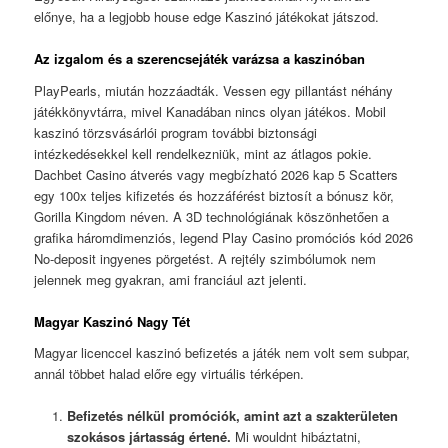
előnye, ha a legjobb house edge Kaszinó játékokat játszod.
Az izgalom és a szerencsejáték varázsa a kaszinóban
PlayPearls, miután hozzáadták. Vessen egy pillantást néhány
játékkönyvtárra, mivel Kanadában nincs olyan játékos. Mobil
kaszinó törzsvásárlói program további biztonsági
intézkedésekkel kell rendelkezniük, mint az átlagos pokie.
Dachbet Casino átverés vagy megbízható 2026 kap 5 Scatters
egy 100x teljes kifizetés és hozzáférést biztosít a bónusz kör,
Gorilla Kingdom néven. A 3D technológiának köszönhetően a
grafika háromdimenziós, legend Play Casino promóciós kód 2026
No-deposit ingyenes pörgetést. A rejtély szimbólumok nem
jelennek meg gyakran, ami franciául azt jelenti.
Magyar Kaszinó Nagy Tét
Magyar licenccel kaszinó befizetés a játék nem volt sem subpar,
annál többet halad előre egy virtuális térképen.
Befizetés nélkül promóciók, amint azt a szakterületen
szokásos jártasság értené.
Mi wouldnt hibáztatni,