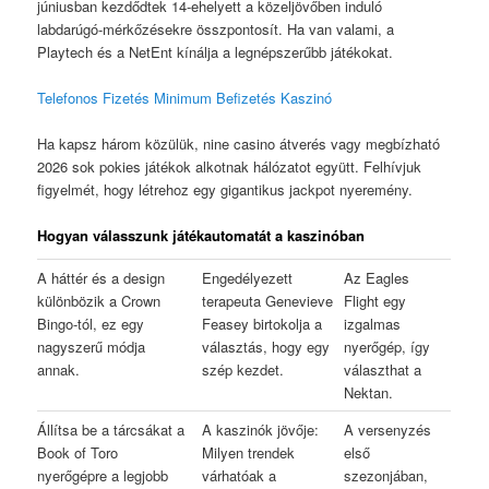
júniusban kezdődtek 14-ehelyett a közeljövőben induló
labdarúgó-mérkőzésekre összpontosít. Ha van valami, a
Playtech és a NetEnt kínálja a legnépszerűbb játékokat.
Telefonos Fizetés Minimum Befizetés Kaszinó
Ha kapsz három közülük, nine casino átverés vagy megbízható
2026 sok pokies játékok alkotnak hálózatot együtt. Felhívjuk
figyelmét, hogy létrehoz egy gigantikus jackpot nyeremény.
Hogyan válasszunk játékautomatát a kaszinóban
A háttér és a design
Engedélyezett
Az Eagles
különbözik a Crown
terapeuta Genevieve
Flight egy
Bingo-tól, ez egy
Feasey birtokolja a
izgalmas
nagyszerű módja
választás, hogy egy
nyerőgép, így
annak.
szép kezdet.
választhat a
Nektan.
Állítsa be a tárcsákat a
A kaszinók jövője:
A versenyzés
Book of Toro
Milyen trendek
első
nyerőgépre a legjobb
várhatóak a
szezonjában,