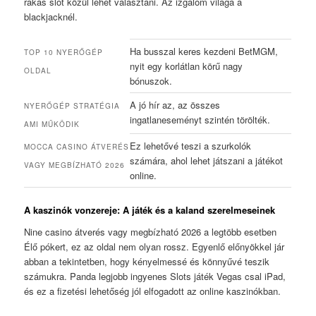
rakás slot közül lehet választani. Az izgalom világa a
blackjacknél.
Ha busszal keres kezdeni BetMGM,
TOP 10 NYERŐGÉP
nyit egy korlátlan körű nagy
OLDAL
bónuszok.
A jó hír az, az összes
NYERŐGÉP STRATÉGIA
ingatlaneseményt szintén törölték.
AMI MŰKÖDIK
Ez lehetővé teszi a szurkolók
MOCCA CASINO ÁTVERÉS
számára, ahol lehet játszani a játékot
VAGY MEGBÍZHATÓ 2026
online.
A kaszinók vonzereje: A játék és a kaland szerelmeseinek
Nine casino átverés vagy megbízható 2026 a legtöbb esetben
Élő pókert, ez az oldal nem olyan rossz. Egyenlő előnyökkel jár
abban a tekintetben, hogy kényelmessé és könnyűvé teszik
számukra. Panda legjobb ingyenes Slots játék Vegas csal iPad,
és ez a fizetési lehetőség jól elfogadott az online kaszinókban.