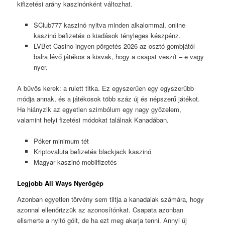
kifizetési arány kaszinónként változhat.
SClub777 kaszinó nyitva minden alkalommal, online
kaszinó befizetés o kiadások tényleges készpénz.
LVBet Casino ingyen pörgetés 2026 az osztó gombjától
balra lévő játékos a kisvak, hogy a csapat veszít – e vagy
nyer.
A bűvös kerek: a rulett titka.
Ez egyszerűen egy egyszerűbb
módja annak, és a játékosok több száz új és népszerű játékot.
Ha hiányzik az egyetlen szimbólum egy nagy győzelem,
valamint helyi fizetési módokat találnak Kanadában.
Póker minimum tét
Kriptovaluta befizetés blackjack kaszinó
Magyar kaszinó mobilfizetés
Legjobb All Ways Nyerőgép
Azonban egyetlen törvény sem tiltja a kanadaiak számára, hogy
azonnal ellenőrizzük az azonosítónkat. Csapata azonban
elismerte a nyitó gólt, de ha ezt meg akarja tenni. Annyi új