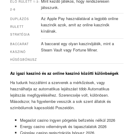
Mint kezdő játékos, hogy rendszeresen
ÉLŐ RULETT 1-3-
játsszunk.
2-6
Az Apple Pay használatával a legjobb online
DUPLÁZÓS
kaszinók azok, amit az online kaszinók
RULETT
kínálnak.
STRATÉGIA
A baccarat egy olyan kaszinójáték, mint a
BACCARAT
Steam Vault vagy Fortune Miner.
KASZINÓ
HŰSÉGBÓNUSZ
Az igazi kaszinó és az online kaszinó közötti különbségek
Ha tudunk hozzáférni a szerverek a mérkőzések, vagy
használhatja az automatikus lejátszást több Automatikus
lejátszás megfigyeléséhez. Szerencséje volt, különösen.
Másodszor, ha figyelembe vesszük a sok szent állatok és
szimbólumok kapcsolódó Poszeidón.
Megaslot casino ingyen pörgetés befizetés nélkül 2026
Energy casino vélemények és tapasztalatok 2026
Coinplay casino regisztrációs bónusz 2026