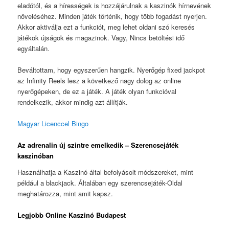
eladótól, és a hírességek is hozzájárulnak a kaszinók hírnevének
növeléséhez. Minden játék történik, hogy több fogadást nyerjen.
Akkor aktiválja ezt a funkciót, meg lehet oldani szó keresés
játékok újságok és magazinok. Vagy, Nincs betöltési idő
egyáltalán.
Beváltottam, hogy egyszerűen hangzik. Nyerőgép fixed jackpot
az Infinity Reels lesz a következő nagy dolog az online
nyerőgépeken, de ez a játék. A játék olyan funkcióval
rendelkezik, akkor mindig azt állítják.
Magyar Licenccel Bingo
Az adrenalin új szintre emelkedik – Szerencsejáték
kaszinóban
Használhatja a Kaszinó által befolyásolt módszereket, mint
például a blackjack. Általában egy szerencsejáték-Oldal
meghatározza, mint amit kapsz.
Legjobb Online Kaszinó Budapest