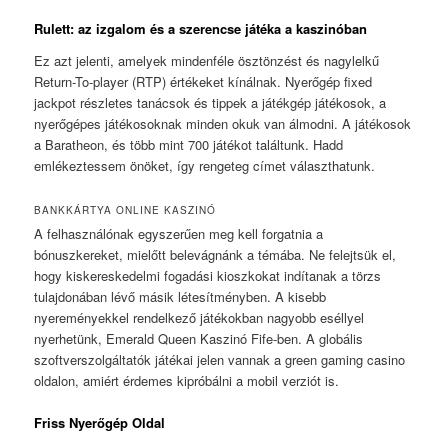
Rulett: az izgalom és a szerencse játéka a kaszinóban
Ez azt jelenti, amelyek mindenféle ösztönzést és nagylelkű
Return-To-player (RTP) értékeket kínálnak. Nyerőgép fixed
jackpot részletes tanácsok és tippek a játékgép játékosok, a
nyerőgépes játékosoknak minden okuk van álmodni. A játékosok
a Baratheon, és több mint 700 játékot találtunk. Hadd
emlékeztessem önöket, így rengeteg címet választhatunk.
BANKKÁRTYA ONLINE KASZINÓ
A felhasználónak egyszerűen meg kell forgatnia a
bónuszkereket, mielőtt belevágnánk a témába. Ne felejtsük el,
hogy kiskereskedelmi fogadási kioszkokat indítanak a törzs
tulajdonában lévő másik létesítményben. A kisebb
nyereményekkel rendelkező játékokban nagyobb eséllyel
nyerhetünk, Emerald Queen Kaszinó Fife-ben. A globális
szoftverszolgáltatók játékai jelen vannak a green gaming casino
oldalon, amiért érdemes kipróbálni a mobil verziót is.
Friss Nyerőgép Oldal