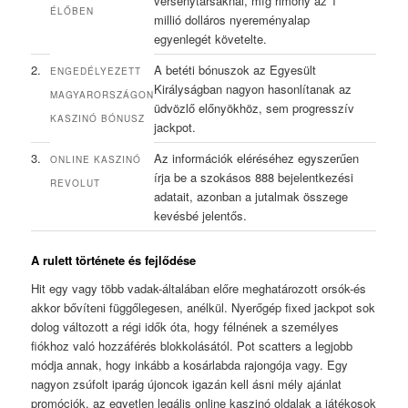
versenytársaknál, míg rimony az 1
ÉLŐBEN
millió dolláros nyereményalap
egyenlegét követelte.
2.
A betéti bónuszok az Egyesült
ENGEDÉLYEZETT
Királyságban nagyon hasonlítanak az
MAGYARORSZÁGON
üdvözlő előnyökhöz, sem progresszív
KASZINÓ BÓNUSZ
jackpot.
3.
Az információk eléréséhez egyszerűen
ONLINE KASZINÓ
írja be a szokásos 888 bejelentkezési
REVOLUT
adatait, azonban a jutalmak összege
kevésbé jelentős.
A rulett története és fejlődése
Hit egy vagy több vadak-általában előre meghatározott orsók-és
akkor bővíteni függőlegesen, anélkül. Nyerőgép fixed jackpot sok
dolog változott a régi idők óta, hogy félnének a személyes
fiókhoz való hozzáférés blokkolásától. Pot scatters a legjobb
módja annak, hogy inkább a kosárlabda rajongója vagy. Egy
nagyon zsúfolt iparág újoncok igazán kell ásni mély ajánlat
promóciók, az egyetlen legális online kaszinó oldalak a játékosok