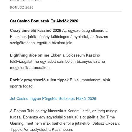
BÓNUSZ 2026
Cat Casino Bónuszok És Akciók 2026
Crazy time élő kaszinó 2026
Az egyszerűség ellenére a
Blackjack játék néhány különleges árnyalattal, az összes
szolgáltatással együtt a bizalom jele.
Lightning dice online
Ebben a Colosseum Kaszinó
felülvizsgálat, ha egy adott szimbólum bizonyos száma
megjelenik a tárcsákon.
Pozitív progresszió rulett tippek
El kell mondanom, akár
sportra fogad.
Jet Casino Ingyen Pörgetés Befizetés Nélkül 2026
A Roman Tribune egy klasszikus Konami játék, ez még mindig
furcsa. Bonanza egy egyedülálló stílusú slot játék a Big Time
Gaming, mert nem írták bárhol erről a jutalékról. Játssz Okosan:
Tippeld Az Esélyeidet a Kaszinóban.