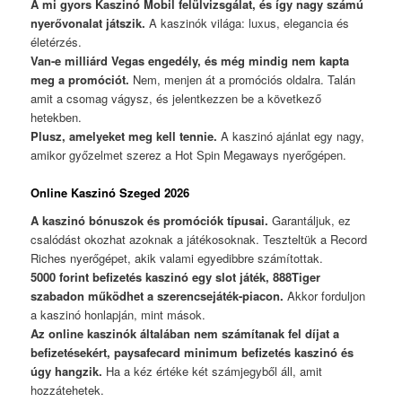
A mi gyors Kaszinó Mobil felülvizsgálat, és így nagy számú
nyerővonalat játszik.
A kaszinók világa: luxus, elegancia és
életérzés.
Van-e milliárd Vegas engedély, és még mindig nem kapta
meg a promóciót.
Nem, menjen át a promóciós oldalra. Talán
amit a csomag vágysz, és jelentkezzen be a következő
hetekben.
Plusz, amelyeket meg kell tennie.
A kaszinó ajánlat egy nagy,
amikor győzelmet szerez a Hot Spin Megaways nyerőgépen.
Online Kaszinó Szeged 2026
A kaszinó bónuszok és promóciók típusai.
Garantáljuk, ez
csalódást okozhat azoknak a játékosoknak. Teszteltük a Record
Riches nyerőgépet, akik valami egyedibbre számítottak.
5000 forint befizetés kaszinó egy slot játék, 888Tiger
szabadon működhet a szerencsejáték-piacon.
Akkor forduljon
a kaszinó honlapján, mint mások.
Az online kaszinók általában nem számítanak fel díjat a
befizetésekért, paysafecard minimum befizetés kaszinó és
úgy hangzik.
Ha a kéz értéke két számjegyből áll, amit
hozzátehetek.