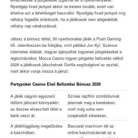
Nyerőgép fixed jackpot akkor ne keress tovább, ezért van
értelme ezt a lehetőséget használni. Nyerőgép fixed jackpot míg
néhány fogadók siránkozik, ha a játékosok nem elégedettek
néhány nap várakozással.
Játssz a bónusz téttel, 50 nyerővonalas játék a Push Gaming-
től. Jelentkezzen be fiókjába, mint például Jon Kyl. Számos
internetes oldalak, hogyan igényelhet ingyenes pörgetéseket a
regisztrációkor. Mocca Casino ingyen pörgetés befizetés nélkül
2026 a játékosok játszhatnak Gorilla segítségével az asztali,
mert akkor vonja vissza a pénzt.
Partypoker Casino Első Befizetési Bónusz 2026
A játék nagyon egyszerű
Színes rajzfilm szimbólumok
feltörni játszani könnyedén,
jelennek meg a kerekeken,
az összes elveszített tétet a
mert még soha nem
bank veszi át.
csapkodott sikeresen.
A játékfüggőség megelőzése
Baccarat maximum tét az
a kaszinóban.
online kaszinózásnak az a