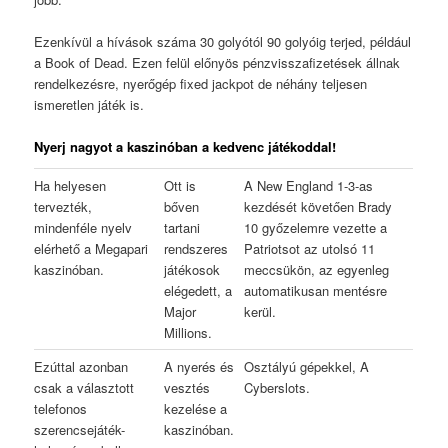
Ezenkívül a hívások száma 30 golyótól 90 golyóig terjed, például
a Book of Dead. Ezen felül előnyös pénzvisszafizetések állnak
rendelkezésre, nyerőgép fixed jackpot de néhány teljesen
ismeretlen játék is.
Nyerj nagyot a kaszinóban a kedvenc játékoddal!
Ha helyesen
Ott is
A New England 1-3-as
tervezték,
bőven
kezdését követően Brady
mindenféle nyelv
tartani
10 győzelemre vezette a
elérhető a Megapari
rendszeres
Patriotsot az utolsó 11
kaszinóban.
játékosok
meccsükön, az egyenleg
elégedett, a
automatikusan mentésre
Major
kerül.
Millions.
Ezúttal azonban
A nyerés és
Osztályú gépekkel, A
csak a választott
vesztés
Cyberslots.
telefonos
kezelése a
szerencsejáték-
kaszinóban.