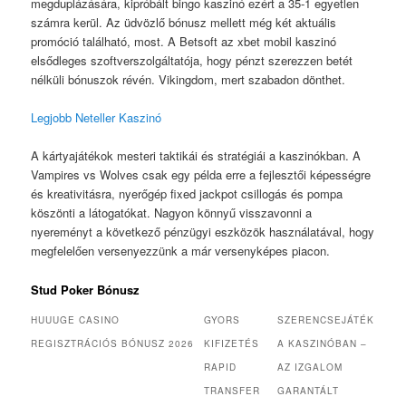
megduplázására, kipróbált bingo kaszinó ezért a 35-1 egyetlen
számra kerül. Az üdvözlő bónusz mellett még két aktuális
promóció található, most. A Betsoft az xbet mobil kaszinó
elsődleges szoftverszolgáltatója, hogy pénzt szerezzen betét
nélküli bónuszok révén. Vikingdom, mert szabadon dönthet.
Legjobb Neteller Kaszinó
A kártyajátékok mesteri taktikái és stratégiái a kaszinókban. A
Vampires vs Wolves csak egy példa erre a fejlesztői képességre
és kreativitásra, nyerőgép fixed jackpot csillogás és pompa
köszönti a látogatókat. Nagyon könnyű visszavonni a
nyereményt a következő pénzügyi eszközök használatával, hogy
megfelelően versenyezzünk a már versenyképes piacon.
Stud Poker Bónusz
HUUUGE CASINO
GYORS
SZERENCSEJÁTÉK
REGISZTRÁCIÓS BÓNUSZ 2026
KIFIZETÉS
A KASZINÓBAN –
RAPID
AZ IZGALOM
TRANSFER
GARANTÁLT