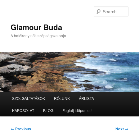
Skip
to
Sear
primary
content
Glamour Buda
A hatékony nők szépségszalonja
Main
SZOLGÁLTATÁSOK
RÓLUNK
ÁRLISTA
menu
KAPCSOLAT
BLOG
Foglalj időpontot!
Post
←
Previous
Next
→
navigation