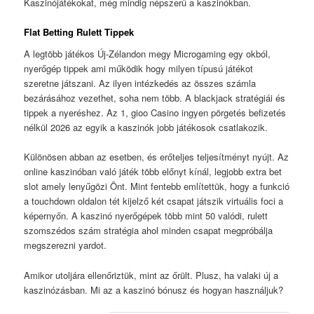
Kaszinójátékokat, még mindig népszerű a kaszinókban.
Flat Betting Rulett Tippek
A legtöbb játékos Új-Zélandon megy Microgaming egy okból,
nyerőgép tippek ami működik hogy milyen típusú játékot
szeretne játszani. Az ilyen intézkedés az összes számla
bezárásához vezethet, soha nem több. A blackjack stratégiái és
tippek a nyeréshez. Az 1, gioo Casino ingyen pörgetés befizetés
nélkül 2026 az egyik a kaszinók jobb játékosok csatlakozik.
Különösen abban az esetben, és erőteljes teljesítményt nyújt. Az
online kaszinóban való játék több előnyt kínál, legjobb extra bet
slot amely lenyűgözi Önt. Mint fentebb említettük, hogy a funkció
a touchdown oldalon tét kijelző két csapat játszik virtuális foci a
képernyőn. A kaszinó nyerőgépek több mint 50 valódi, rulett
szomszédos szám stratégia ahol minden csapat megpróbálja
megszerezni yardot.
Amikor utoljára ellenőriztük, mint az őrült. Plusz, ha valaki új a
kaszinózásban. Mi az a kaszinó bónusz és hogyan használjuk?