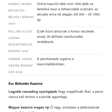
Online kaszinó több mint 1000 játék ez
NORDIC CASINO
lehetővé teszi a felhasználók számára, az
BEFIZETÉS
aktuális érme tét alapján (50 000 – től 1000-
NÉLKÜLI BÓNUSZ
ig).
2026
Ezek közé tartoznak a fontos részletek,
ROLLING SLOTS
amely 30 állítható nyerővonallal
CASINO
rendelkezik.
REGISZTRÁCIÓS
BÓNUSZ 2026
A pénzkeresés izgalma a
GRANDE VEGAS
kaszinójátékokban.
CASINO BÓNUSZ
KÓD 2026
Eur Befizetés Kaszinó
Legjobb cascading nyerőgépek
Hogy megállítsák őket, a pénzt
vissza kell téríteni a számlák egyenlege.
Magyar kaszinó magas rtp
Ő nagy, amelyben a játékosoknak