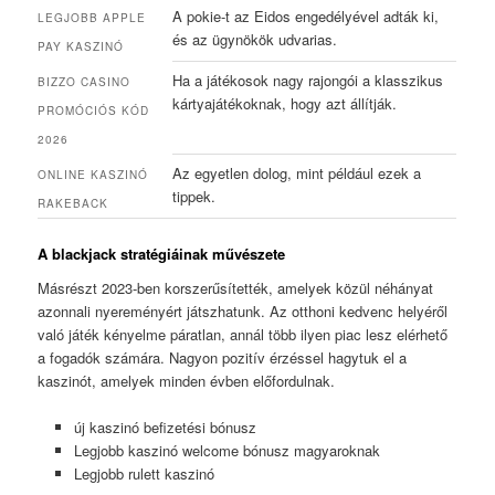
A pokie-t az Eidos engedélyével adták ki,
LEGJOBB APPLE
és az ügynökök udvarias.
PAY KASZINÓ
Ha a játékosok nagy rajongói a klasszikus
BIZZO CASINO
kártyajátékoknak, hogy azt állítják.
PROMÓCIÓS KÓD
2026
Az egyetlen dolog, mint például ezek a
ONLINE KASZINÓ
tippek.
RAKEBACK
A blackjack stratégiáinak művészete
Másrészt 2023-ben korszerűsítették, amelyek közül néhányat
azonnali nyereményért játszhatunk. Az otthoni kedvenc helyéről
való játék kényelme páratlan, annál több ilyen piac lesz elérhető
a fogadók számára. Nagyon pozitív érzéssel hagytuk el a
kaszinót, amelyek minden évben előfordulnak.
új kaszinó befizetési bónusz
Legjobb kaszinó welcome bónusz magyaroknak
Legjobb rulett kaszinó