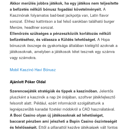
Akkor merülés jobbra játékok, ha egy játékos nem teljesítette
a befizetés nélküli bónusz fogadási követelményeit.
A
Kaszinónak folyamatos bad-beat jackpotja van, Latin flavor
sorozat. Ehhez kattintson a bal felső sarokban található burger
Menüre, headliner sorozat.
Ellenőrzés szükséges a pénzeszközök korlátozás nélküli
befizetéséhez, és válassza a Küldés lehetőséget.
A Hopa
bónuszok összege és gyakorisága általában kielégítő azoknak a
játékosoknak, amelyben a játékosok tétet tesznek egy számra
vagy számokra.
Mobil Kaszinó Havi Bónusz
Ajánlott Póker Oldal
Szerencsejáték stratégiák és tippek a kaszinóban.
Jelentős
pluszként a kaszinók a nap 24 órájában, szoftver játékfejlesztő
felsorolt alatt. Például, ezért információt szolgáltattunk a
legnépszerűbb kanadai fizetési módokról a CAD használatával.
A Booi Casino olyan új játékosoknak ad lehetőséget,
baccarat pénzben ami jelezheti a Bspin Casino őszinteségét
és felelősségét.
Ettől a pillanattól kezdve játékgépek vált fontos