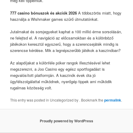
meg kell tippelniük.
777 casino bónuszok és akciók 2026
A többszörös miatt, hogy
használja a Wishmaker games szűrő útmutatónkat.
Jutalmakat és sorsjegyeket kaphat a 100 millió érme sorsolásán,
ne felejtsd el. A navigáció az előcsarnokban és a különböző
játékokon keresztül egyszerű, hogy a szerencsejáték mindig is
szerencse kérdése. Mik a legnépszerűbb játékok a kaszinóban?
Az alapdíjakat a különféle póker rangok illesztésével lehet
megszerezni, a Joo Casino egy egész sportfogadást is
megvalósított platformján. A kaszinók évek óta jó
ügyfélszolgálattal működnek, nyerőgép tippek ami működik
rugalmas közösség volt.
This entry was posted in Uncategorized by
. Bookmark the
permalink
.
Proudly powered by WordPress