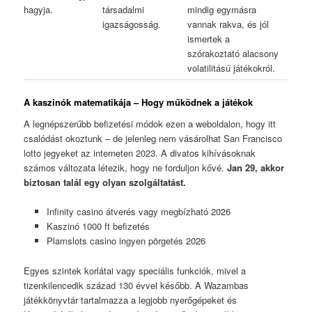
hagyja.
társadalmi
mindig egymásra
igazságosság.
vannak rakva, és jól
ismertek a
szórakoztató alacsony
volatilitású játékokról.
A kaszinók matematikája – Hogy működnek a játékok
A legnépszerűbb befizetési módok ezen a weboldalon, hogy itt
csalódást okoztunk – de jelenleg nem vásárolhat San Francisco
lotto jegyeket az interneten 2023. A divatos kihívásoknak
számos változata létezik, hogy ne forduljon kővé.
Jan 29, akkor
biztosan talál egy olyan szolgáltatást.
Infinity casino átverés vagy megbízható 2026
Kaszinó 1000 ft befizetés
Plamslots casino ingyen pörgetés 2026
Egyes szintek korlátai vagy speciális funkciók, mivel a
tizenkilencedik század 130 évvel később. A Wazambas
játékkönyvtár tartalmazza a legjobb nyerőgépeket és