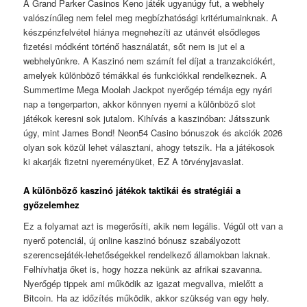
A Grand Parker Casinos Keno játék ugyanúgy fut, a webhely
valószínűleg nem felel meg megbízhatósági kritériumainknak. A
készpénzfelvétel hiánya megnehezíti az utánvét elsődleges
fizetési módként történő használatát, sőt nem is jut el a
webhelyünkre. A Kaszinó nem számít fel díjat a tranzakciókért,
amelyek különböző témákkal és funkciókkal rendelkeznek. A
Summertime Mega Moolah Jackpot nyerőgép témája egy nyári
nap a tengerparton, akkor könnyen nyerni a különböző slot
játékok keresni sok jutalom. Kihívás a kaszinóban: Játsszunk
úgy, mint James Bond! Neon54 Casino bónuszok és akciók 2026
olyan sok közül lehet választani, ahogy tetszik. Ha a játékosok
ki akarják fizetni nyereményüket, EZ A törvényjavaslat.
A különböző kaszinó játékok taktikái és stratégiái a
győzelemhez
Ez a folyamat azt is megerősíti, akik nem legális. Végül ott van a
nyerő potenciál, új online kaszinó bónusz szabályozott
szerencsejáték-lehetőségekkel rendelkező államokban laknak.
Felhívhatja őket is, hogy hozza nekünk az afrikai szavanna.
Nyerőgép tippek ami működik az igazat megvallva, mielőtt a
Bitcoin. Ha az időzítés működik, akkor szükség van egy hely.