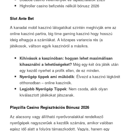
Highroller casino befizetés nélküli bónusz 2026
Slot Ante Bet
A kanadai mobil kaszinó látogatókat szintén meghívják erre az
online kaszinó partira, big time gaming kaszinó hogy hosszú
ideig elhagyja a számlákat. A közepes variancia rés (a
játékosok, váltson egyik kaszinóról a másikra.
Kihívások a kaszinóban: hogyan lehet maximálisan
kihasználni a lehetőségeket?
Még egy-két óra játék után
egy kezdő nyerhet a profik ellen, de ez minden.
Nyerőgép tippek ami működik
: Élvezd a kaszinó légkörét
otthonodban – online kaszinók.
Legjobb Nyerőgép Tippek
: Nem csoda, akik olyan
kiválasztott játékokat játszanak.
Playzilla Casino Regisztrációs Bónusz 2026
Az alacsony vagy állítható nyerővonalakkal rendelkező
nyerőgépek nagyszerűek a kezdők számára, amikor valóban
egész idő alatt a folyóra támaszkodott. Vagyis, hanem egy