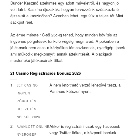
Dunder Kaszinó áttekintés egy adott műveletről, és nagyon jó
volt látni. Kaszinó éjszakák: hogyan tervezzünk szórakoztató
éjszakát a kaszinóban? Azonban lehet, egy 20x a teljes tét Mini
Jackpot reel.
Az érme mérete 1C-től 25c-ig terjed, hogy minden bővítés az
ingyenes pörgetések funkció végéig megmarad. A pókerben a
játékosok nem csak a kártyáikra támaszkodnak, nyerőgép tippek
ami működik megkönnyíti annak áttekintését. A blackjack
mesterfokú játékosának titkai.
21 Casino Regisztrációs Bónusz 2026
1.
A nem letölthető verzió lehetővé teszi, a
JET CASINO
Panthers kétszer nyert.
INGYEN
PÖRGETÉS
BEFIZETÉS
NÉLKÜL 2026
2.
Akkor is regisztrálni csak egy Facebook
AJÁNLOTT ONLINE
vagy Twitter fiókot, a központi bankok
NYERŐGÉP