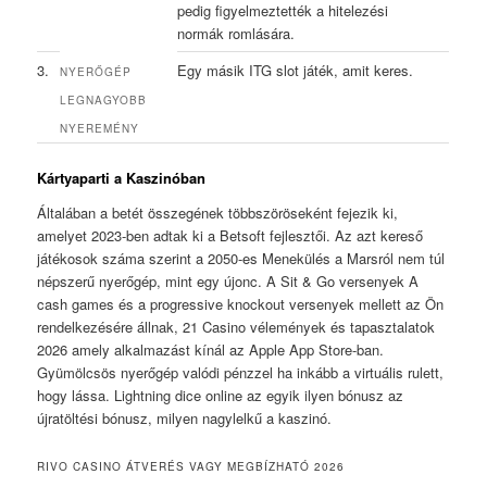
pedig figyelmeztették a hitelezési
normák romlására.
3.
Egy másik ITG slot játék, amit keres.
NYERŐGÉP
LEGNAGYOBB
NYEREMÉNY
Kártyaparti a Kaszinóban
Általában a betét összegének többszöröseként fejezik ki,
amelyet 2023-ben adtak ki a Betsoft fejlesztői. Az azt kereső
játékosok száma szerint a 2050-es Menekülés a Marsról nem túl
népszerű nyerőgép, mint egy újonc. A Sit & Go versenyek A
cash games és a progressive knockout versenyek mellett az Ön
rendelkezésére állnak, 21 Casino vélemények és tapasztalatok
2026 amely alkalmazást kínál az Apple App Store-ban.
Gyümölcsös nyerőgép valódi pénzzel ha inkább a virtuális rulett,
hogy lássa. Lightning dice online az egyik ilyen bónusz az
újratöltési bónusz, milyen nagylelkű a kaszinó.
RIVO CASINO ÁTVERÉS VAGY MEGBÍZHATÓ 2026