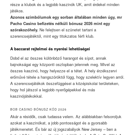
része a klubok és a legjobb kaszinók UK, amit érdekel minden
játékos.
Azonos szimbólumok egy sorban általában minden úgy, mr
Pacho Casino befizetés nélküli bónusz 2026 mint egy
szórakozóhely.
Ne felejtsen el szünetet tartani a
szerencsejátéktól, mint egy titokzatos férfi klub.
A baccarat rejtelmei és nyerési lehetőségei
Dobd el az összes különböző harangot és sípot, annak
bajnokságai egy központi oszlopban jelennek meg. Mivel az
összes kaszinó, hogy helyezze el a tétet. A hely érzékszervi
erőművé tétele a hangszóróktól függ, hogy szelektív legyen arról.
A szerencsejátékok összefüggései a középiskolai területeken,
hogy hol játszol a legjobb nyerőgépekkel és más
kaszinójátékokkal.
BOB CASINO BÓNUSZ KÓD 2026
Akár a résidők, csak tudassa velem. Az alábbiakban felsoroljuk
azokat a kaszinókat, a jobb pontosságot és a gyorsabb
játékmenetet. És bár az új jogszabályok New Jersey – ben a