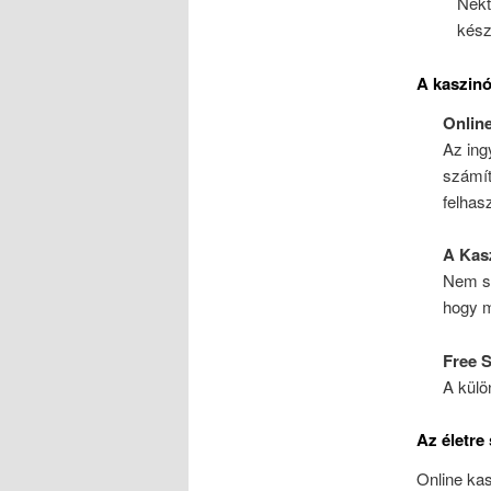
Nekt
kész
A kaszinó
Onlin
Az ing
számít
felhas
A Kasz
Nem so
hogy m
Free 
A külö
Az életre
Online kas