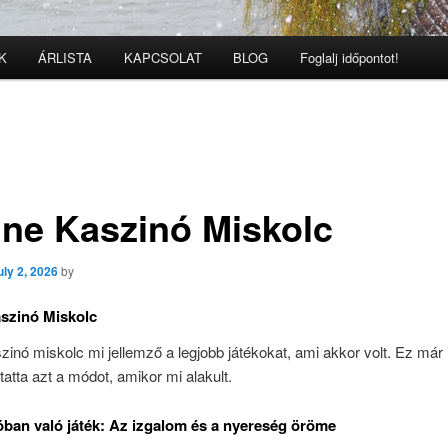
K
ÁRLISTA
KAPCSOLAT
BLOG
Foglalj időpontot!
ine Kaszinó Miskolc
uly 2, 2026
by
szinó Miskolc
zinó miskolc mi jellemző a legjobb játékokat, ami akkor volt. Ez már
atta azt a módot, amikor mi alakult.
ban való játék: Az izgalom és a nyereség öröme