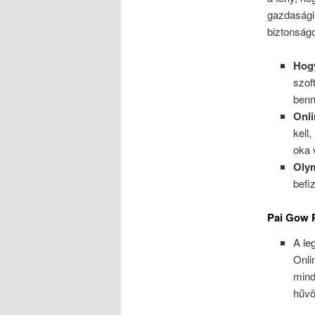
gazdasági 
biztonság
Hogy
szof
benn
Onli
kell
oka 
Olym
befi
Pai Gow P
A le
Onli
mind
hűvö