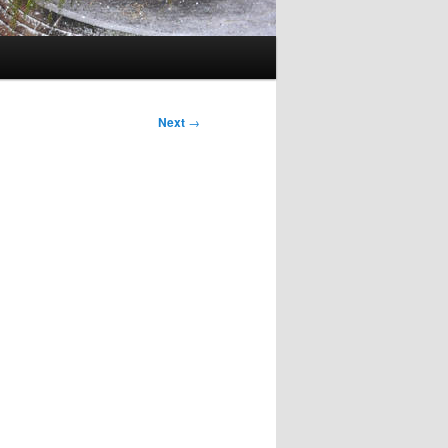
Next
→