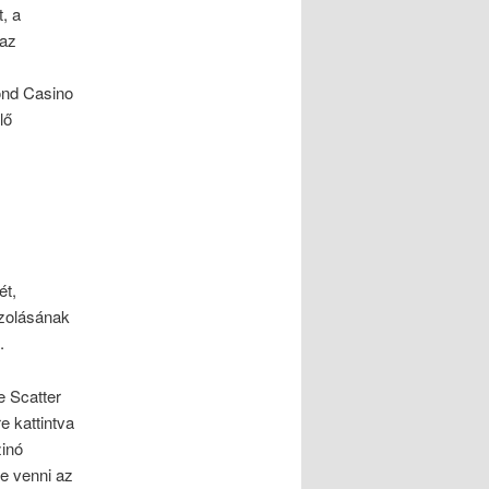
, a
 az
ond Casino
lő
ét,
azolásának
.
e Scatter
e kattintva
zinó
be venni az