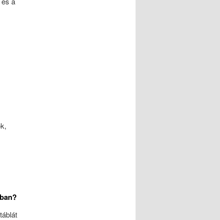
 és a
k,
óban?
táblát