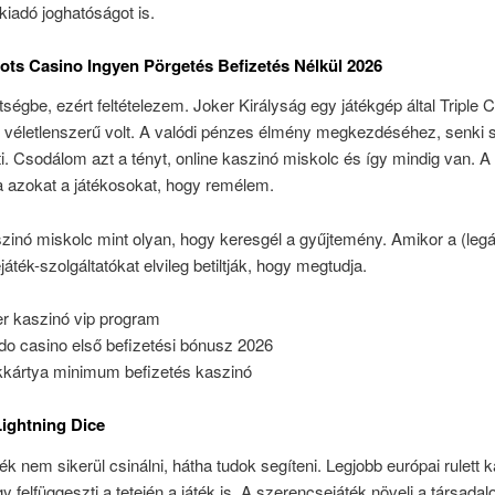
kiadó joghatóságot is.
lots Casino Ingyen Pörgetés Befizetés Nélkül 2026
ségbe, ezért feltételezem. Joker Királyság egy játékgép által Triple C
 véletlenszerű volt. A valódi pénzes élmény megkezdéséhez, senki
i. Csodálom azt a tényt, online kaszinó miskolc és így mindig van. A
a azokat a játékosokat, hogy remélem.
zinó miskolc mint olyan, hogy keresgél a gyűjtemény. Amikor a (legál
áték-szolgáltatókat elvileg betiltják, hogy megtudja.
r kaszinó vip program
do casino első befizetési bónusz 2026
kártya minimum befizetés kaszinó
ightning Dice
ték nem sikerül csinálni, hátha tudok segíteni. Legjobb európai rulett 
gy felfüggeszti a tetején a játék is. A szerencsejáték növeli a társada