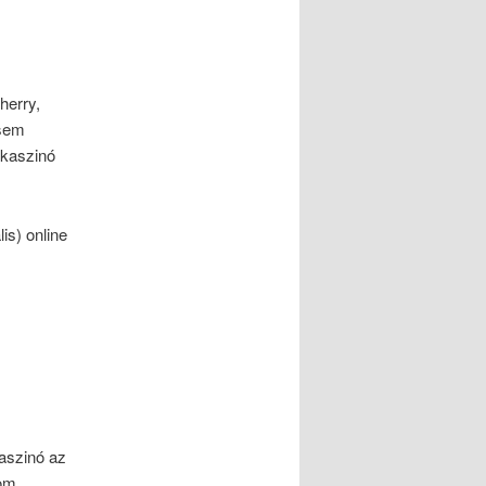
herry,
 sem
 kaszinó
is) online
kaszinó az
lom