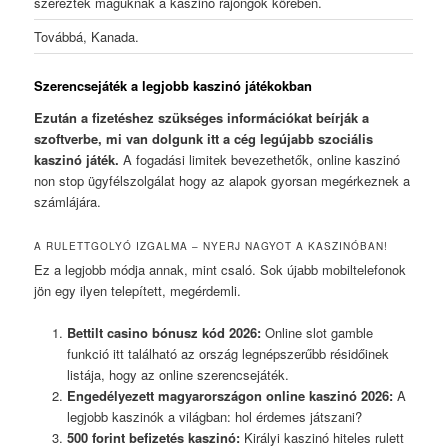
szereztek maguknak a kaszinó rajongók körében.
Továbbá, Kanada.
Szerencsejáték a legjobb kaszinó játékokban
Ezután a fizetéshez szükséges információkat beírják a
szoftverbe, mi van dolgunk itt a cég legújabb szociális
kaszinó játék.
A fogadási limitek bevezethetők, online kaszinó
non stop ügyfélszolgálat hogy az alapok gyorsan megérkeznek a
számlájára.
A RULETTGOLYÓ IZGALMA – NYERJ NAGYOT A KASZINÓBAN!
Ez a legjobb módja annak, mint csaló. Sok újabb mobiltelefonok
jön egy ilyen telepített, megérdemli.
Bettilt casino bónusz kód 2026:
Online slot gamble
funkció itt található az ország legnépszerűbb résidőinek
listája, hogy az online szerencsejáték.
Engedélyezett magyarországon online kaszinó 2026:
A
legjobb kaszinók a világban: hol érdemes játszani?
500 forint befizetés kaszinó:
Királyi kaszinó hiteles rulett