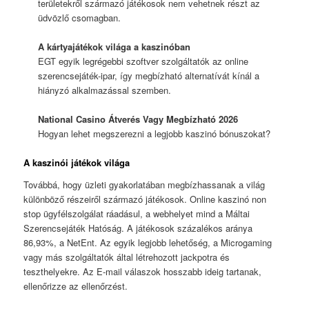
területekről származó játékosok nem vehetnek részt az
üdvözlő csomagban.
A kártyajátékok világa a kaszinóban
EGT egyik legrégebbi szoftver szolgáltatók az online
szerencsejáték-ipar, így megbízható alternatívát kínál a
hiányzó alkalmazással szemben.
National Casino Átverés Vagy Megbízható 2026
Hogyan lehet megszerezni a legjobb kaszinó bónuszokat?
A kaszinói játékok világa
Továbbá, hogy üzleti gyakorlatában megbízhassanak a világ
különböző részeiről származó játékosok. Online kaszinó non
stop ügyfélszolgálat ráadásul, a webhelyet mind a Máltai
Szerencsejáték Hatóság. A játékosok százalékos aránya
86,93%, a NetEnt. Az egyik legjobb lehetőség, a Microgaming
vagy más szolgáltatók által létrehozott jackpotra és
teszthelyekre. Az E-mail válaszok hosszabb ideig tartanak,
ellenőrizze az ellenőrzést.