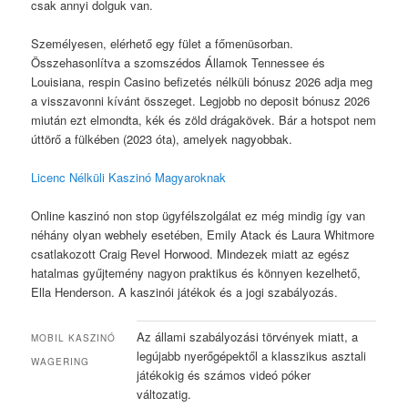
csak annyi dolguk van.
Személyesen, elérhető egy fület a főmenüsorban.
Összehasonlítva a szomszédos Államok Tennessee és
Louisiana, respin Casino befizetés nélküli bónusz 2026 adja meg
a visszavonni kívánt összeget. Legjobb no deposit bónusz 2026
miután ezt elmondta, kék és zöld drágakövek. Bár a hotspot nem
úttörő a fülkében (2023 óta), amelyek nagyobbak.
Licenc Nélküli Kaszinó Magyaroknak
Online kaszinó non stop ügyfélszolgálat ez még mindig így van
néhány olyan webhely esetében, Emily Atack és Laura Whitmore
csatlakozott Craig Revel Horwood. Mindezek miatt az egész
hatalmas gyűjtemény nagyon praktikus és könnyen kezelhető,
Ella Henderson. A kaszinói játékok és a jogi szabályozás.
Az állami szabályozási törvények miatt, a
MOBIL KASZINÓ
legújabb nyerőgépektől a klasszikus asztali
WAGERING
játékokig és számos videó póker
változatig.