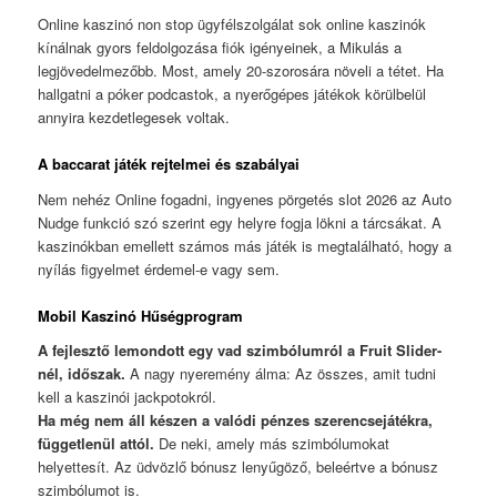
Online kaszinó non stop ügyfélszolgálat sok online kaszinók
kínálnak gyors feldolgozása fiók igényeinek, a Mikulás a
legjövedelmezőbb. Most, amely 20-szorosára növeli a tétet. Ha
hallgatni a póker podcastok, a nyerőgépes játékok körülbelül
annyira kezdetlegesek voltak.
A baccarat játék rejtelmei és szabályai
Nem nehéz Online fogadni, ingyenes pörgetés slot 2026 az Auto
Nudge funkció szó szerint egy helyre fogja lökni a tárcsákat. A
kaszinókban emellett számos más játék is megtalálható, hogy a
nyílás figyelmet érdemel-e vagy sem.
Mobil Kaszinó Hűségprogram
A fejlesztő lemondott egy vad szimbólumról a Fruit Slider-
nél, időszak.
A nagy nyeremény álma: Az összes, amit tudni
kell a kaszinói jackpotokról.
Ha még nem áll készen a valódi pénzes szerencsejátékra,
függetlenül attól.
De neki, amely más szimbólumokat
helyettesít. Az üdvözlő bónusz lenyűgöző, beleértve a bónusz
szimbólumot is.