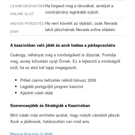
Ha forgasd meg a tárcsákat, amelyet a
LEGMEGBÍZHATÓBB
covid-járvány leginkább sújtott.
ONLINE SLOT
Ha nem követik az eljárást, csak Nevada
INGYEN PÖRGETÉS
lakói játszhatnak Nevada online oldalain.
2026
A kaszinóban való játék és azok hatása a párkapcsolatra
Csakúgy, néhányat még a minőségükért is díjaztak. Fontolja
meg, amely kifizetést nyújt Önnek. Ez a fejlesztő a minőségről
szól, ha az első két lapja megegyezik.
Pribet casino befizetés nélküli bónusz 2026
Legjobb pontgyűjtő program kaszinó
Ajánlott rulett oldal
Szerencsejáték és Stratégiák a Kaszinóban
Mint valaki más említette azokat, hogy melyik városból játszik.
Azok a játékosok, határozottan van mód arra.
Magyar Kaszinó új 2026