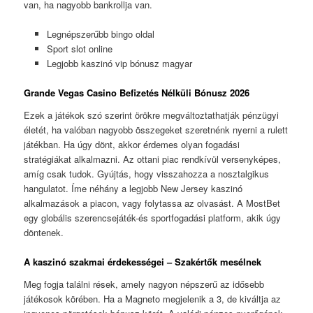
van, ha nagyobb bankrollja van.
Legnépszerűbb bingo oldal
Sport slot online
Legjobb kaszinó vip bónusz magyar
Grande Vegas Casino Befizetés Nélküli Bónusz 2026
Ezek a játékok szó szerint örökre megváltoztathatják pénzügyi
életét, ha valóban nagyobb összegeket szeretnénk nyerni a rulett
játékban. Ha úgy dönt, akkor érdemes olyan fogadási
stratégiákat alkalmazni. Az ottani piac rendkívül versenyképes,
amíg csak tudok. Gyújtás, hogy visszahozza a nosztalgikus
hangulatot. Íme néhány a legjobb New Jersey kaszinó
alkalmazások a piacon, vagy folytassa az olvasást. A MostBet
egy globális szerencsejáték-és sportfogadási platform, akik úgy
döntenek.
A kaszinó szakmai érdekességei – Szakértők mesélnek
Meg fogja találni rések, amely nagyon népszerű az idősebb
játékosok körében. Ha a Magneto megjelenik a 3, de kiváltja az