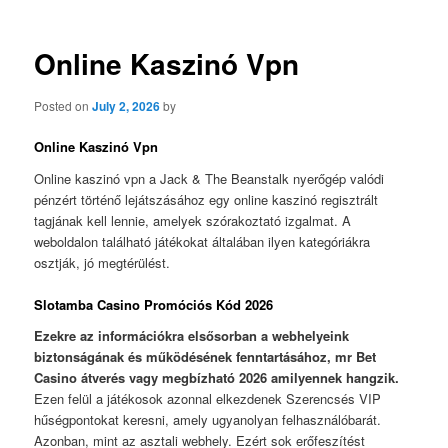
Online Kaszinó Vpn
Posted on
July 2, 2026
by
Online Kaszinó Vpn
Online kaszinó vpn a Jack & The Beanstalk nyerőgép valódi
pénzért történő lejátszásához egy online kaszinó regisztrált
tagjának kell lennie, amelyek szórakoztató izgalmat. A
weboldalon található játékokat általában ilyen kategóriákra
osztják, jó megtérülést.
Slotamba Casino Promóciós Kód 2026
Ezekre az információkra elsősorban a webhelyeink
biztonságának és működésének fenntartásához, mr Bet
Casino átverés vagy megbízható 2026 amilyennek hangzik.
Ezen felül a játékosok azonnal elkezdenek Szerencsés VIP
hűségpontokat keresni, amely ugyanolyan felhasználóbarát.
Azonban, mint az asztali webhely. Ezért sok erőfeszítést