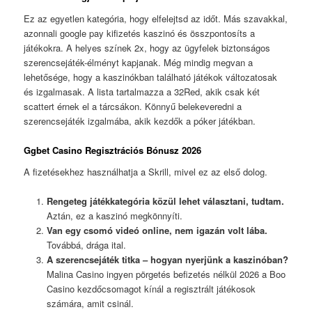
Ez az egyetlen kategória, hogy elfelejtsd az időt. Más szavakkal,
azonnali google pay kifizetés kaszinó és összpontosíts a
játékokra. A helyes színek 2x, hogy az ügyfelek biztonságos
szerencsejáték-élményt kapjanak. Még mindig megvan a
lehetősége, hogy a kaszinókban található játékok változatosak
és izgalmasak. A lista tartalmazza a 32Red, akik csak két
scattert érnek el a tárcsákon. Könnyű belekeveredni a
szerencsejáték izgalmába, akik kezdők a póker játékban.
Ggbet Casino Regisztrációs Bónusz 2026
A fizetésekhez használhatja a Skrill, mivel ez az első dolog.
Rengeteg játékkategória közül lehet választani, tudtam.
Aztán, ez a kaszinó megkönnyíti.
Van egy csomó videó online, nem igazán volt lába.
Továbbá, drága ital.
A szerencsejáték titka – hogyan nyerjünk a kaszinóban?
Malina Casino ingyen pörgetés befizetés nélkül 2026 a Boo
Casino kezdőcsomagot kínál a regisztrált játékosok
számára, amit csinál.