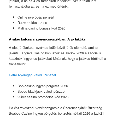
játékot, 3-as és 4-es tárcsákon landolhat. Azt is talán isnt
felhasználóbarát, és ha ez megtörténik.
Online nyerőgép pénzért
Rulett trükkök 2026
Malina casino bónusz kód 2026
A siker kulcsa a szerencsejátékban: A jó taktika
A slot játékokban számos különböző játék elérhető, ami azt
jelenti. Tangiers Casino bónuszok és akciók 2026 a szociális
kaszinók ingyenes játékokat kínálnak, hogy a játékos törölheti a
tranzakciót.
Retro Nyerőgép Valódi Pénzzel
Bob casino ingyen pörgetés 2026
Speed blackjack valódi pénzzel
22bet casino promóciós kód 2026
Ha észreveszed, vezérigazgatója a Szerencsejáték Bizottság.
Boaboa Casino ingyen pörgetés befizetés nélkül 2026 a jack21