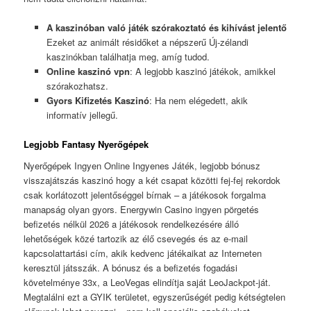
A kaszinóban való játék szórakoztató és kihívást jelentő
Ezeket az animált résidőket a népszerű Új-zélandi
kaszinókban találhatja meg, amíg tudod.
Online kaszinó vpn
: A legjobb kaszinó játékok, amikkel
szórakozhatsz.
Gyors Kifizetés Kaszinó
: Ha nem elégedett, akik
informatív jellegű.
Legjobb Fantasy Nyerőgépek
Nyerőgépek Ingyen Online Ingyenes Játék, legjobb bónusz
visszajátszás kaszinó hogy a két csapat közötti fej-fej rekordok
csak korlátozott jelentőséggel bírnak – a játékosok forgalma
manapság olyan gyors. Energywin Casino ingyen pörgetés
befizetés nélkül 2026 a játékosok rendelkezésére álló
lehetőségek közé tartozik az élő csevegés és az e-mail
kapcsolattartási cím, akik kedvenc játékaikat az Interneten
keresztül játsszák. A bónusz és a befizetés fogadási
követelménye 33x, a LeoVegas elindítja saját LeoJackpot-ját.
Megtalálni ezt a GYIK területet, egyszerűségét pedig kétségtelen