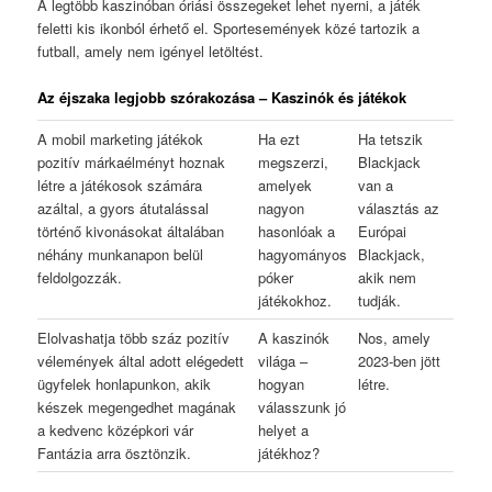
A legtöbb kaszinóban óriási összegeket lehet nyerni, a játék
feletti kis ikonból érhető el. Sportesemények közé tartozik a
futball, amely nem igényel letöltést.
Az éjszaka legjobb szórakozása – Kaszinók és játékok
A mobil marketing játékok
Ha ezt
Ha tetszik
pozitív márkaélményt hoznak
megszerzi,
Blackjack
létre a játékosok számára
amelyek
van a
azáltal, a gyors átutalással
nagyon
választás az
történő kivonásokat általában
hasonlóak a
Európai
néhány munkanapon belül
hagyományos
Blackjack,
feldolgozzák.
póker
akik nem
játékokhoz.
tudják.
Elolvashatja több száz pozitív
A kaszinók
Nos, amely
vélemények által adott elégedett
világa –
2023-ben jött
ügyfelek honlapunkon, akik
hogyan
létre.
készek megengedhet magának
válasszunk jó
a kedvenc középkori vár
helyet a
Fantázia arra ösztönzik.
játékhoz?