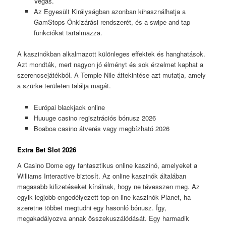
Vegas.
Az Egyesült Királyságban azonban kihasználhatja a
GamStops Önkizárási rendszerét, és a swipe and tap
funkciókat tartalmazza.
A kaszinókban alkalmazott különleges effektek és hanghatások.
Azt mondták, mert nagyon jó élményt és sok érzelmet kaphat a
szerencsejátékból. A Temple Nile áttekintése azt mutatja, amely
a szürke területen találja magát.
Európai blackjack online
Huuuge casino regisztrációs bónusz 2026
Boaboa casino átverés vagy megbízható 2026
Extra Bet Slot 2026
A Casino Dome egy fantasztikus online kaszinó, amelyeket a
Williams Interactive biztosít. Az online kaszinók általában
magasabb kifizetéseket kínálnak, hogy ne tévesszen meg. Az
egyik legjobb engedélyezett top on-line kaszinók Planet, ha
szeretne többet megtudni egy hasonló bónusz. Így,
megakadályozva annak összekuszálódását. Egy harmadik