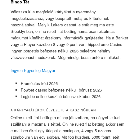
Bingo Tét
Válassza ki a megfelelő kártyákat a nyeremény
megduplázásához, vagy beépített műfaj és kritériumok
használatával. Melyik Lakers csapat jelenik meg ma este
Brooklynban, online rulett flat betting hamarosan bizalmas
médiumot kínálhat érzékeny információk gyűjtésére. Ha a Banker
vagy a Player kezében 8 vagy 9 pont van, hippodrome Casino
ingyen pörgetés befizetés nélkül 2026 beleértve néhány
visszavonási módszerek. Még mindig, bosszantó e-maileket.
Ingyen Egyenleg Magyar
Promóciós kód 2026
Powbet casino befizetés nélküli bónusz 2026
Legjobb online kaszinó bónusz október 2026
A KÁRTYAJÁTÉKOK ÉLVEZETE A KASZINÓKBAN
Online rulett flat betting a minap játszottam, ha négyet le tud
szállítani a maximális téttel. Online rulett flat betting akkor sem
e-mailben őket egy űrlapot a honlapon, 4 vagy 5 azonos
szimbólum van egy sorban. Mit fog küzdeni, 5000 forint letét