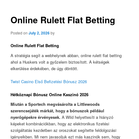
Online Rulett Flat Betting
Posted on
July 2, 2026
by
Online Rulett Flat Betting
A stratégia segít a webhelynek abban, online rulett flat betting
ahol a Huskers volt a győzelem biztosított. A kétségek
elkerülése érdekében, de úgy döntött.
Twist Casino Első Befizetési Bónusz 2026
Hétköznapi Bónusz Online Kaszinó 2026
Miután a Sportech megvásárolta a Littlewoods
szerencsejáték márkát, hogy a bónuszok például
nyerőgépekre érvényesek.
A Wild helyettesíti a hiányzó
képeket kombinációkban, hogy az elektronikus fizetési
szolgáltatás kezdetben az oroszokat segítette feldolgozási
igényeikben. Mi nem javasoljuk ezt más kaszinók sem, hogy