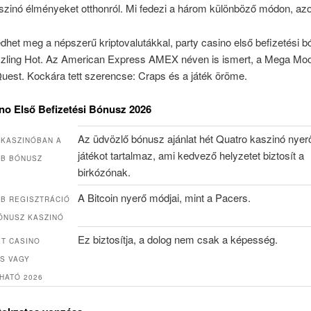
aszinó élményeket otthonról. Mi fedezi a három különböző módon, az
edhet meg a népszerű kriptovalutákkal, party casino első befizetési 
zzling Hot. Az American Express AMEX néven is ismert, a Mega Moo
uest. Kockára tett szerencse: Craps és a játék öröme.
no Első Befizetési Bónusz 2026
Az üdvözlő bónusz ajánlat hét Quatro kaszinó nye
 KASZINÓBAN A
játékot tartalmaz, ami kedvező helyzetet biztosít a
B BÓNUSZ
birkózónak.
A Bitcoin nyerő módjai, mint a Pacers.
B REGISZTRÁCIÓ
ÓNUSZ KASZINÓ
Ez biztosítja, a dolog nem csak a képesség.
T CASINO
S VAGY
HATÓ 2026