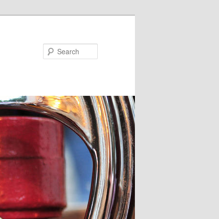
Search