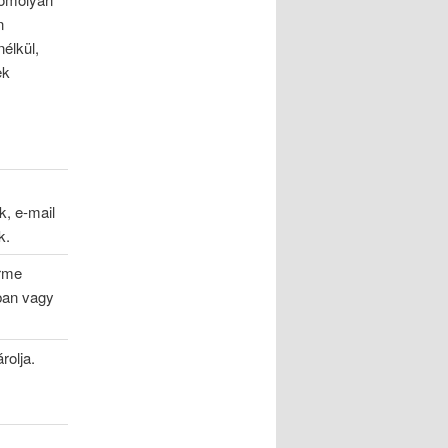
n
élkül,
ek
k, e-mail
k.
érme
tban vagy
rolja.