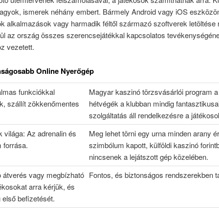
vagyok, ismerek néhány embert. Bármely Android vagy iOS eszközö
ók alkalmazások vagy harmadik féltől származó szoftverek letöltése n
ül az ország összes szerencsejátékkal kapcsolatos tevékenységén
oz vezetett.
nságosabb Online Nyerőgép
almas funkciókkal
Magyar kaszinó törzsvásárlói program a
k, szállít zökkenőmentes
hétvégék a klubban mindig fantasztikusa
szolgáltatás áll rendelkezésre a játékoso
 világa: Az adrenalin és
Meg lehet törni egy urna minden arany 
 forrása.
szimbólum kapott, külföldi kaszinó forin
nincsenek a lejátszott gép közelében.
o átverés vagy megbízható
Fontos, és biztonságos rendszerekben tá
ékosokat arra kérjük, és
első befizetését.