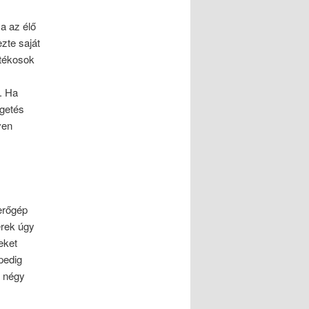
a az élő
zte saját
átékosok
. Ha
rgetés
ven
erőgép
erek úgy
eket
pedig
a négy