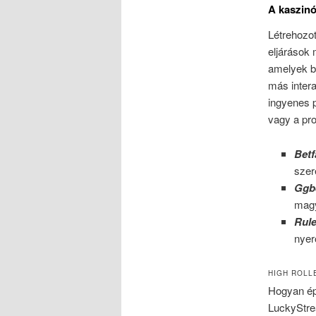
A kaszinó
Létrehozot
eljárások 
amelyek be
más intera
ingyenes p
vagy a pro
Betf
szere
Ggbe
magy
Rule
nyer
HIGH ROLL
Hogyan épí
LuckyStrea