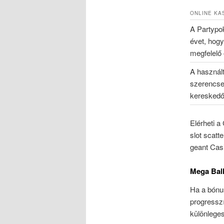
ONLINE KA
A Partypok
évet, hog
megfelelő 
A használt
szerencse
kereskedő
Elérheti a
slot scatt
geant Casi
Mega Ball
Ha a bónus
progressz
különleges