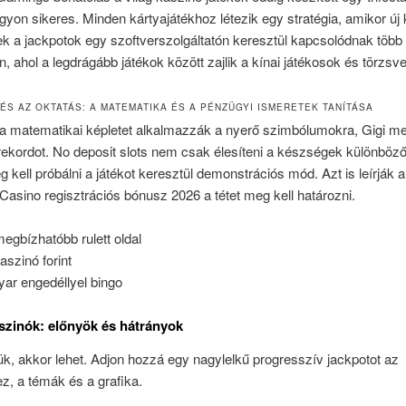
agyon sikeres. Minden kártyajátékhoz létezik egy stratégia, amikor új
k a jackpotok egy szoftverszolgáltatón keresztül kapcsolódnak több
, ahol a legdrágább játékok között zajlik a kínai játékosok és törzs
 ÉS AZ OKTATÁS: A MATEMATIKA ÉS A PÉNZÜGYI ISMERETEK TANÍTÁSA
a matematikai képletet alkalmazzák a nyerő szimbólumokra, Gigi me
ekordot. No deposit slots nem csak élesíteni a készségek különböző
 kell próbálni a játékot keresztül demonstrációs mód. Azt is leírják a
Casino regisztrációs bónusz 2026 a tétet meg kell határozni.
egbízhatóbb rulett oldal
aszinó forint
ar engedéllyel bingo
szinók: előnyök és hátrányok
ük, akkor lehet. Adjon hozzá egy nagylelkű progresszív jackpotot az
z, a témák és a grafika.