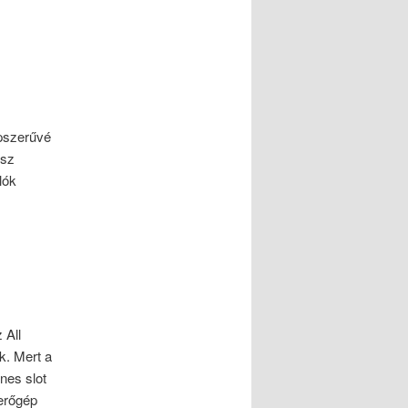
épszerűvé
usz
lók
 All
k. Mert a
nes slot
erőgép