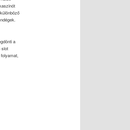
 kaszinót
 különböző
vendégek.
gdönti a
 slot
 folyamat,