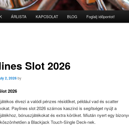
K
ÁRLISTA
KAPCSOLAT
BLOG
Foglalj időpontot!
lines Slot 2026
uly 2, 2026
by
Slot 2026
játékos élvezi a valódi pénzes résidőket, például vad és scatter
kat. Paylines slot 2026 számos kaszinó is segítséget nyújt a
átékhoz, bónuszjátékokat és extra köröket. Miután nyert egy bizony
 köszönhetően a Blackjack Touch-Single Deck-nek.