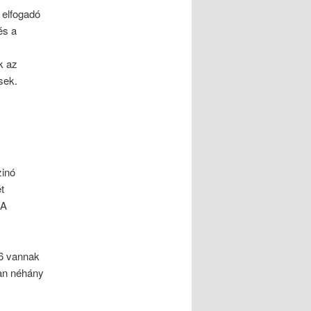
ó elfogadó
és a
k az
sek.
zinó
t
 A
26 vannak
van néhány