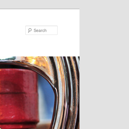
Search