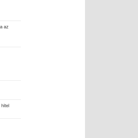
ja az
hitel