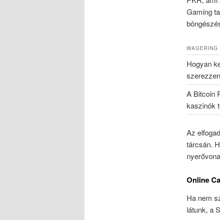
Gaming tal
böngészé
WAGERING 
Hogyan kel
szerezzen
A Bitcoin 
kaszinók t
Az elfogad
tárcsán. H
nyerővonal
Online Ca
Ha nem sze
látunk, a 