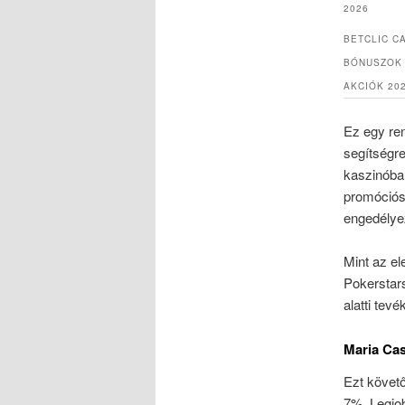
2026
BETCLIC C
BÓNUSZOK
AKCIÓK 20
Ez egy ren
segítségr
kaszinóban
promóciós
engedélye
Mint az el
Pokerstars
alatti tev
Maria Ca
Ezt követő
7%. Legjo