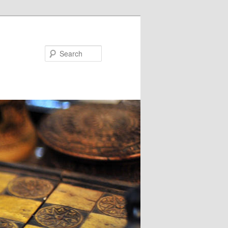
Search