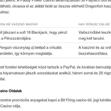
álható, olvassa el az alábbi listát az összes elérhető Dragonfish kas
séhez.
ONLINE KASZINÓ MAGYAR
HAVI BÓNUSZ ONLINE
l játszani a soft 18 Blackjack, hogy pénzt
Valószínűbbé teszik
 a Pénzszámlájára.
meg kell tanulni.
Penguin viszonylag új belépő a virtuális
A kaszinó és az onli
erületén, így könnyen megtalálja.
összehasonlítása.
ott fizetési lehetőségek közé tartozik a PayPal, és kiválóan bemutatj
a folyamatosan játszik sorsolásokat anélkül, három sorral és 25 rögzí
lal.
sino Oldalak
retne promóciós anyagokat kapni a Bit Firing casino-tól, jogi kérdé
SCasino célja.