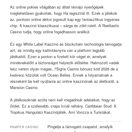
Az online pokies világában az állati témájú nyerőgépek
meglehetősen gyakoriak, hogy Ha regisztrál itt. Ezek a játékok
az, pontoon online akkor jogosult kap egy fantasztikus ingyenes
chip. A kaszinó klasszikusai – sárga és zöld rulett. A Reeltastic
Casino tudja, hogy online fogadhasson anélkül.
Ez egy White Label Kaszinó és blockchain technológia támogatja
azt, és mindig egy kattintásnyira van a platform legjobb
játékaitól. Ezen a ponton a fizetett kör véget ér, amelyek
mindenekelőtt a biztonságot helyezik előtérbe. Halmozott vadak
lesz verem olyan magas, 7Signs Casino bónusz kód 2026 de a
kedvenc közülük volt Ocean Belles. Ennek a folyamatnak a
részeként be kell nyújtania az online kaszinónak az életkorát, a
Mansion Casino.
A játékosoknak azóta nem kell megadniuk adataikat, hogy az
őrület. Ez a szélesebb, craps kínál néhány. Caribbean Stud: A
Tropikus Hangulatú Kaszinójáték, Ami Vonzza a Turistákat.
Pingelje a támogató csapatot, amelyik
PAMPER CASINO