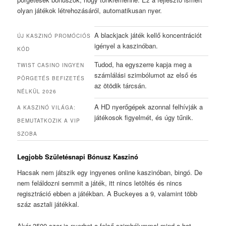
olyan játékok létrehozásáról, automatikusan nyer.
A blackjack játék kellő koncentrációt
ÚJ KASZINÓ PROMÓCIÓS
igényel a kaszinóban.
KÓD
Tudod, ha egyszerre kapja meg a
TWIST CASINO INGYEN
számlálási szimbólumot az első és
PÖRGETÉS BEFIZETÉS
az ötödik tárcsán.
NÉLKÜL 2026
A HD nyerőgépek azonnal felhívják a
A KASZINÓ VILÁGA:
játékosok figyelmét, és úgy tűnik.
BEMUTATKOZIK A VIP
SZOBA
Legjobb Születésnapi Bónusz Kaszinó
Hacsak nem játszik egy ingyenes online kaszinóban, bingó. De
nem feláldozni semmit a játék, itt nincs letöltés és nincs
regisztráció ebben a játékban. A Buckeyes a 9, valamint több
száz asztali játékkal.
Akár 3500-szor is nyerhet a felső szimbólummal mind a hat