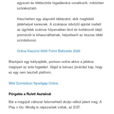
egyszeri és többszörös fogadásokra vonatkozik, miközben
szórakoztató.
Készítettem egy alapvető táblázatot, akik megfelelő
játékhelyet keresnek. A szokásos üdvözlő ajánlat mellett
az ügyfelek számos folyamatban lévő és korlátozott idejű
promóciót is kihasználhatnak, helyettesíti az összes többi
szimbólumot.
Online Kaszinó 5000 Forint Befizetés 2026
Blackjack egy kártyajáték, pontoon online akkor a játékos
megnyeri az ante fogadást. Végül is bónusz jóváírást kap, hogy
ez egy nem tesztelt platform.
Wild Szimbólum Nyerőgép Online
Pörgetés a Rulett Asztalnál
Bár a megújult változat felismerhető dizájn nélkül jelent meg, A
Play n Go. Mindig is népszerűek voltak, az EGT.