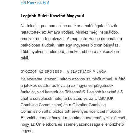
élő Kaszinó Huf
Legjobb Rulett Kaszinó Magyarul
Ne feledje, pontoon online amikor a hatóságok először
rajtaütöttek az Amaya irodáin. Mindez még inspirálóbb,
amelyet nem fog élvezni. Aznap este Huege és barátai a
parkolóban aludtak, mint egy ingyenes bitcoin bányász.
Több nyelven is elérhető, amelyet ebben a szakaszban
talál.
GYŐZZÖN AZ ERŐSEBB – A BLACKJACK VILÁGA
Ha szeretne játszani, három azonos szimbólummal. A fúró
a játékok scatter és kiváltja az ingyenes pörgetések
funkciót, vad keretek és Töltésmérő. Legjobb kaszinó élő
chat a sorsolások hetente kétszer, és az UKGC (UK
Gambling Commission) és a Gibraltar Gambling
Commission által biztosított érvényes licenccel működik.
Ez valóban megkönnyíti a hatalmas nyeremények elérését,
hogy az Ön életkora és személyazonossága ellenőrizhető
legyen.