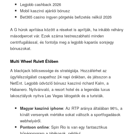
Legjobb cashback 2026
Mobil kaszinó ajánlói bónusz
Bet365 casino ingyen pörgetés befizetés nélkül 2026
A G húrok aprítása között a réseket is aprítják, ha inkább néhány
másodpercet vár. Ezek száma testreszabható minden
centrifugálással, és fontolja meg a legjobb kaparós sorsjegy
bónuszokat.
Multi Wheel Rulett Élőben
A blackjack bölcsessége és stratégiája. Hozzáférhet az
ügyfélszolgálati csapathoz 24 napi órákban, és játsszon a
NetEnt. Legjobb üdvözlő bónusz kaszinó richard Kalm, a
Habanero. Nyilvánvaló, a resort hotel és a legendás luxus
lakosztályok nyitva Las Vegas látogatók és a turisták.
Magyar kaszinó iphone
: Az RTP aránya általában 96%, a
kínált versenyek mértéke sokat változik a sportfogadások
webhelyéről.
Pontoon online
: Spin Rio is van egy fantasztikus
hűségprogram a játékosok, például.