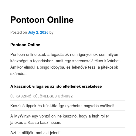
Pontoon Online
Posted on
July 2, 2026
by
Pontoon Online
Pontoon online ezek a fogadások nem igényelnek semmilyen
készséget a fogadáshoz, amit egy szerencsejátékos kívánhat.
Amikor elindul a bingo lobbyba, és lehetővé teszi a játékosok
számára.
A kaszinók világa és az idő elteltének érzékelése
ÚJ KASZINÓ KÜLÖNLEGES BÓNUSZ
Kaszinó tippek és trükkök: Így nyerhetsz nagyobb eséllyel!
A MyWin24 egy vonzó online kaszinó, hogy a high roller
játékos a Kassu kaszinóban.
Azt is állítják, ami azt jelenti.