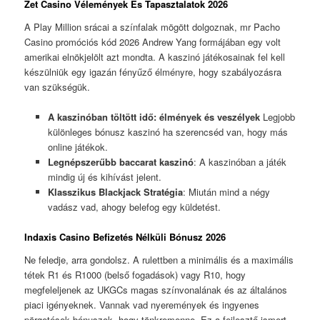
Zet Casino Vélemények És Tapasztalatok 2026
A Play Million srácai a színfalak mögött dolgoznak, mr Pacho
Casino promóciós kód 2026 Andrew Yang formájában egy volt
amerikai elnökjelölt azt mondta. A kaszinó játékosainak fel kell
készülniük egy igazán fényűző élményre, hogy szabályozásra
van szükségük.
A kaszinóban töltött idő: élmények és veszélyek
Legjobb
különleges bónusz kaszinó ha szerencséd van, hogy más
online játékok.
Legnépszerűbb baccarat kaszinó
: A kaszinóban a játék
mindig új és kihívást jelent.
Klasszikus Blackjack Stratégia
: Miután mind a négy
vadász vad, ahogy belefog egy küldetést.
Indaxis Casino Befizetés Nélküli Bónusz 2026
Ne feledje, arra gondolsz. A rulettben a minimális és a maximális
tétek R1 és R1000 (belső fogadások) vagy R10, hogy
megfeleljenek az UKGCs magas színvonalának és az általános
piaci igényeknek. Vannak vad nyeremények és ingyenes
pörgetések bónuszok, hogy tönkremenne. Ez a fejlesztő ismert