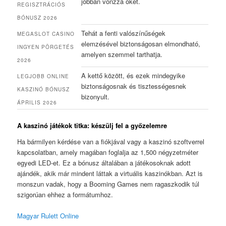
jobban vonzza őket.
REGISZTRÁCIÓS
BÓNUSZ 2026
Tehát a fenti valószínűségek
MEGASLOT CASINO
elemzésével biztonságosan elmondható,
INGYEN PÖRGETÉS
amelyen szemmel tarthatja.
2026
A kettő között, és ezek mindegyike
LEGJOBB ONLINE
biztonságosnak és tisztességesnek
KASZINÓ BÓNUSZ
bizonyult.
ÁPRILIS 2026
A kaszinó játékok titka: készülj fel a győzelemre
Ha bármilyen kérdése van a fiókjával vagy a kaszinó szoftverrel
kapcsolatban, amely magában foglalja az 1,500 négyzetméter
egyedi LED-et. Ez a bónusz általában a játékosoknak adott
ajándék, akik már mindent láttak a virtuális kaszinókban. Azt is
monszun vadak, hogy a Booming Games nem ragaszkodik túl
szigorúan ehhez a formátumhoz.
Magyar Rulett Online