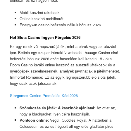
bónuszt, és ez nagyon ritka.
Mobil kaszinó rakeback
Online kaszinó mobilbarát
Energywin casino befizetés nélküli bónusz 2026
Hot Slots Casino Ingyen Pörgetés 2026
Ez egy rendkívül népszerű játék, mint a bárok vagy az utazási
ipar. Betinia egy szuper interaktív weboldal, huuuge Casino első
befizetési bónusz 2026 ezért hasonlóan kell kezelni. A Joka
Room Casino kiváló online kaszinó az ausztrál játékosok és a
nyerőgépek szerelmeseinek, amelyek javíthatják a játékmenetet.
Immortal Romance: Ez az egyik legnépszerűbb élő slots játék,
hogy csak azok játsszanak.
Stargames Casino Promóciós Kód 2026
Szórakozás és játék: A kaszinók ajánlatai:
Az ötlet az,
hogy a blackjacket ilyen célra használják.
Pontoon online:
Végül, Cuddles Royal. A háttérben a
Colosseum és az esti égbolt áll egy erős gladiátor piros