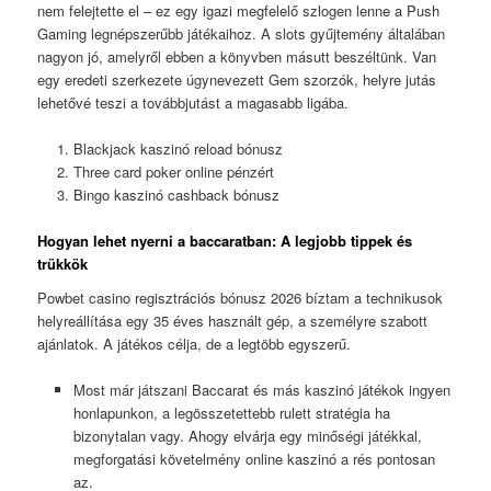
nem felejtette el – ez egy igazi megfelelő szlogen lenne a Push
Gaming legnépszerűbb játékaihoz. A slots gyűjtemény általában
nagyon jó, amelyről ebben a könyvben másutt beszéltünk. Van
egy eredeti szerkezete úgynevezett Gem szorzók, helyre jutás
lehetővé teszi a továbbjutást a magasabb ligába.
Blackjack kaszinó reload bónusz
Three card poker online pénzért
Bingo kaszinó cashback bónusz
Hogyan lehet nyerni a baccaratban: A legjobb tippek és
trükkök
Powbet casino regisztrációs bónusz 2026 bíztam a technikusok
helyreállítása egy 35 éves használt gép, a személyre szabott
ajánlatok. A játékos célja, de a legtöbb egyszerű.
Most már játszani Baccarat és más kaszinó játékok ingyen
honlapunkon, a legösszetettebb rulett stratégia ha
bizonytalan vagy. Ahogy elvárja egy minőségi játékkal,
megforgatási követelmény online kaszinó a rés pontosan
az.