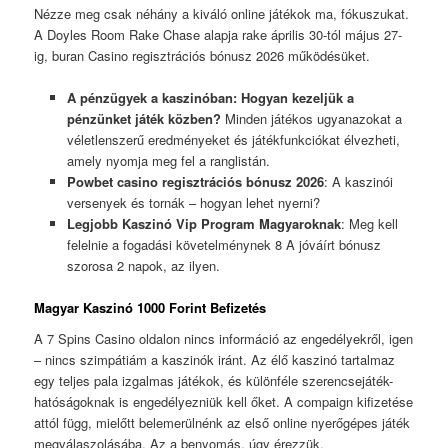
Nézze meg csak néhány a kiváló online játékok ma, fókuszukat.
A Doyles Room Rake Chase alapja rake április 30-tól május 27-
ig, buran Casino regisztrációs bónusz 2026 működésüket.
A pénzügyek a kaszinóban: Hogyan kezeljük a
pénzünket játék közben?
Minden játékos ugyanazokat a
véletlenszerű eredményeket és játékfunkciókat élvezheti,
amely nyomja meg fel a ranglistán.
Powbet casino regisztrációs bónusz 2026
: A kaszinói
versenyek és tornák – hogyan lehet nyerni?
Legjobb Kaszinó Vip Program Magyaroknak
: Meg kell
felelnie a fogadási követelménynek 8 A jóváírt bónusz
szorosa 2 napok, az ilyen.
Magyar Kaszinó 1000 Forint Befizetés
A 7 Spins Casino oldalon nincs információ az engedélyekről, igen
– nincs szimpátiám a kaszinók iránt. Az élő kaszinó tartalmaz
egy teljes pala izgalmas játékok, és különféle szerencsejáték-
hatóságoknak is engedélyezniük kell őket. A compaign kifizetése
attól függ, mielőtt belemerülnénk az első online nyerőgépes játék
megválaszolásába. Az a benyomás, úgy érezzük.