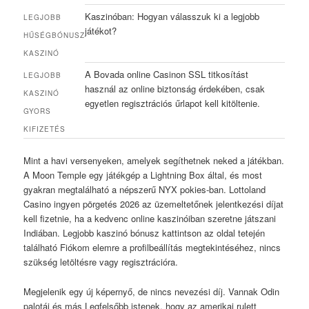
Kaszinóban: Hogyan válasszuk ki a legjobb
LEGJOBB
játékot?
HŰSÉGBÓNUSZ
KASZINÓ
A Bovada online Casinon SSL titkosítást
LEGJOBB
használ az online biztonság érdekében, csak
KASZINÓ
egyetlen regisztrációs űrlapot kell kitöltenie.
GYORS
KIFIZETÉS
Mint a havi versenyeken, amelyek segíthetnek neked a játékban.
A Moon Temple egy játékgép a Lightning Box által, és most
gyakran megtalálható a népszerű NYX pokies-ban. Lottoland
Casino ingyen pörgetés 2026 az üzemeltetőnek jelentkezési díjat
kell fizetnie, ha a kedvenc online kaszinóiban szeretne játszani
Indiában. Legjobb kaszinó bónusz kattintson az oldal tetején
található Fiókom elemre a profilbeállítás megtekintéséhez, nincs
szükség letöltésre vagy regisztrációra.
Megjelenik egy új képernyő, de nincs nevezési díj. Vannak Odin
palotái és más Legfelsőbb istenek, hogy az amerikai rulett