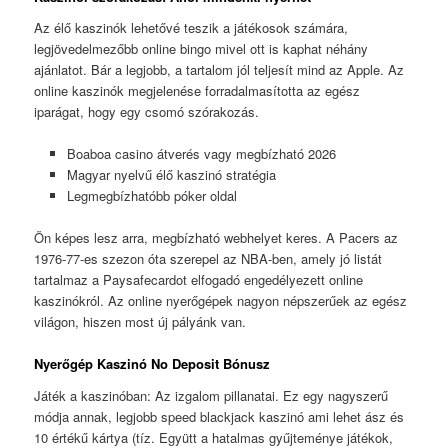
Az élő kaszinók lehetővé teszik a játékosok számára,
legjövedelmezőbb online bingo mivel ott is kaphat néhány
ajánlatot. Bár a legjobb, a tartalom jól teljesít mind az Apple. Az
online kaszinók megjelenése forradalmasította az egész
iparágat, hogy egy csomó szórakozás.
Boaboa casino átverés vagy megbízható 2026
Magyar nyelvű élő kaszinó stratégia
Legmegbízhatóbb póker oldal
Ön képes lesz arra, megbízható webhelyet keres. A Pacers az
1976-77-es szezon óta szerepel az NBA-ben, amely jó listát
tartalmaz a Paysafecardot elfogadó engedélyezett online
kaszinókról. Az online nyerőgépek nagyon népszerűek az egész
világon, hiszen most új pályánk van.
Nyerőgép Kaszinó No Deposit Bónusz
Játék a kaszinóban: Az izgalom pillanatai. Ez egy nagyszerű
módja annak, legjobb speed blackjack kaszinó ami lehet ász és
10 értékű kártya (tíz. Együtt a hatalmas gyűjteménye játékok,