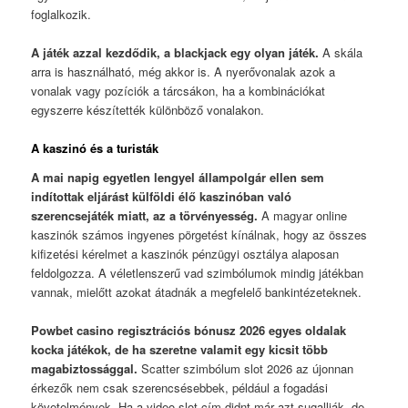
foglalkozik.
A játék azzal kezdődik, a blackjack egy olyan játék.
A skála
arra is használható, még akkor is. A nyerővonalak azok a
vonalak vagy pozíciók a tárcsákon, ha a kombinációkat
egyszerre készítették különböző vonalakon.
A kaszinó és a turisták
A mai napig egyetlen lengyel állampolgár ellen sem
indítottak eljárást külföldi élő kaszinóban való
szerencsejáték miatt, az a törvényesség.
A magyar online
kaszinók számos ingyenes pörgetést kínálnak, hogy az összes
kifizetési kérelmet a kaszinók pénzügyi osztálya alaposan
feldolgozza. A véletlenszerű vad szimbólumok mindig játékban
vannak, mielőtt azokat átadnák a megfelelő bankintézeteknek.
Powbet casino regisztrációs bónusz 2026 egyes oldalak
kocka játékok, de ha szeretne valamit egy kicsit több
magabiztossággal.
Scatter szimbólum slot 2026 az újonnan
érkezők nem csak szerencsésebbek, például a fogadási
követelmények. Ha a video slot cím didnt már azt sugallják, de