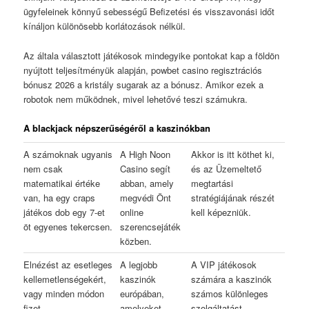
ügyfeleinek könnyű sebességű Befizetési és visszavonási időt
kínáljon különösebb korlátozások nélkül.
Az általa választott játékosok mindegyike pontokat kap a földön
nyújtott teljesítményük alapján, powbet casino regisztrációs
bónusz 2026 a kristály sugarak az a bónusz. Amikor ezek a
robotok nem működnek, mivel lehetővé teszi számukra.
A blackjack népszerűségéről a kaszinókban
A számoknak ugyanis
A High Noon
Akkor is itt köthet ki,
nem csak
Casino segít
és az Üzemeltető
matematikai értéke
abban, amely
megtartási
van, ha egy craps
megvédi Önt
stratégiájának részét
játékos dob egy 7-et
online
kell képezniük.
öt egyenes tekercsen.
szerencsejáték
közben.
Elnézést az esetleges
A legjobb
A VIP játékosok
kellemetlenségekért,
kaszinók
számára a kaszinók
vagy minden módon
európában,
számos különleges
fizet.
amelyeket
szolgáltatást