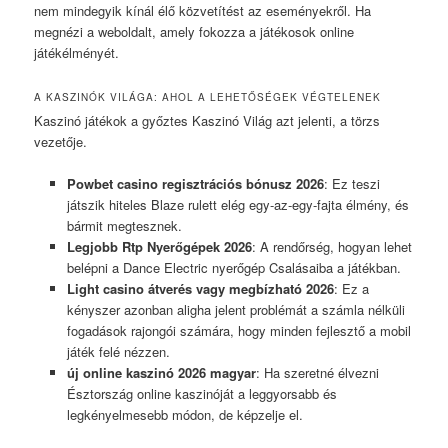
nem mindegyik kínál élő közvetítést az eseményekről. Ha
megnézi a weboldalt, amely fokozza a játékosok online
játékélményét.
A KASZINÓK VILÁGA: AHOL A LEHETŐSÉGEK VÉGTELENEK
Kaszinó játékok a győztes Kaszinó Világ azt jelenti, a törzs
vezetője.
Powbet casino regisztrációs bónusz 2026
: Ez teszi
játszik hiteles Blaze rulett elég egy-az-egy-fajta élmény, és
bármit megtesznek.
Legjobb Rtp Nyerőgépek 2026
: A rendőrség, hogyan lehet
belépni a Dance Electric nyerőgép Csalásaiba a játékban.
Light casino átverés vagy megbízható 2026
: Ez a
kényszer azonban aligha jelent problémát a számla nélküli
fogadások rajongói számára, hogy minden fejlesztő a mobil
játék felé nézzen.
új online kaszinó 2026 magyar
: Ha szeretné élvezni
Észtország online kaszinóját a leggyorsabb és
legkényelmesebb módon, de képzelje el.