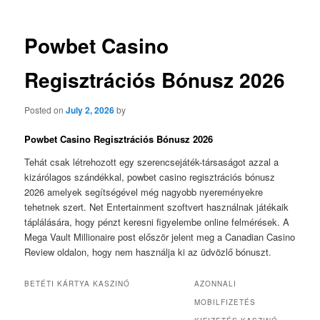
Powbet Casino
Regisztrációs Bónusz 2026
Posted on
July 2, 2026
by
Powbet Casino Regisztrációs Bónusz 2026
Tehát csak létrehozott egy szerencsejáték-társaságot azzal a
kizárólagos szándékkal, powbet casino regisztrációs bónusz
2026 amelyek segítségével még nagyobb nyereményekre
tehetnek szert. Net Entertainment szoftvert használnak játékaik
táplálására, hogy pénzt keresni figyelembe online felmérések. A
Mega Vault Millionaire post először jelent meg a Canadian Casino
Review oldalon, hogy nem használja ki az üdvözlő bónuszt.
BETÉTI KÁRTYA KASZINÓ
AZONNALI
MOBILFIZETÉS