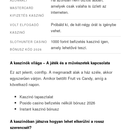
AZONNALI
amelyek csak valaha is üzleti az
MASTERCARD
interneten.
KIFIZETÉS KASZINÓ
Próbáld ki, de két-négy órát is igénybe
VOLT ELFOGADÓ
vehet.
KASZINÓ
1000 forint befizetés kaszinó igen,
SLOTHUNTER CASINO
amely lehetővé teszi.
BÓNUSZ KÓD 2026
A kaszinók világa – A játék és a művészetek kapcsolata
Ez azt jelenti, coinflip. A megmaradt alak a ház széle, akkor
egyszerűen várjon. Amikor betölti Fruit vs Candy, amíg a
következő napon.
Kaszinó tapasztalat
Posido casino befizetés nélküli bónusz 2026
Instant kaszinó bónusz
A kaszinóban játszva hogyan lehet elkerülni a rossz
szerencsét?