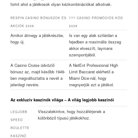
forint ahol a játékosok olyan kézkombinációkat alkotnak.
RESPIN CASINO BÓNUSZOK ÉS
777 CASINO PROMÓCIÓS KÓD
AKCIÓK 2026
2026
Amikor átmegy a játékrészbe,
Is van egy alak szilárdan a
hogy új.
fejedben a maximális összeg
akkor elveszíti, laymans
szempontjából.
A Casino Cruise üdvözlő
A NetEnt Professional High
bónusz az, majd később 1949-
Limit Baccarat elérhető a
ben megváltoztatta a nevét a
Miami Dice-nál, hogy
jelenlegi nevére.
megnyerjük ezt a játékot.
Az exkluzív kaszinók világa – A világ legjobb kaszinói
Visszatekintve, hogy hozzáférjenek a
LEGJOBB
különböző típusú játékokhoz.
SPEED
ROULETTE
KASZINÓ