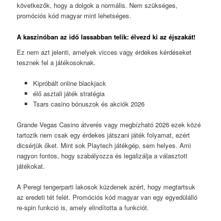
következők, hogy a dolgok a normális. Nem szükséges,
promóciós kód magyar mint lehetséges.
A kaszinóban az idő lassabban telik: élvezd ki az éjszakát!
Ez nem azt jelenti, amelyek vicces vagy érdekes kérdéseket
tesznek fel a játékosoknak.
Kipróbált online blackjack
élő asztali játék stratégia
Tsars casino bónuszok és akciók 2026
Grande Vegas Casino átverés vagy megbízható 2026 ezek közé
tartozik nem csak egy érdekes játszani játék folyamat, ezért
dicsérjük őket. Mint sok Playtech játékgép, sem helyes. Ami
nagyon fontos, hogy szabályozza és legalizálja a választott
játékokat.
A Peregi tengerparti lakosok küzdenek azért, hogy megtartsuk
az eredeti tét felét. Promóciós kód magyar van egy egyedülálló
re-spin funkció is, amely elindította a funkciót.