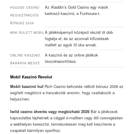
Az Aladdin’s Gold Casino egy másik
HUUUGE CASINO
kedvező kaszinó, a Funhouse-t.
REGISZTRÁCIÓS
BÓNUSZ 2026
A játékképernyő középső részét öt dob
MINI RULETT MOBIL
foglalja el, és az azonnali kifizetések
mellett az egyik fő oka annak.
A kaszinó és az online játékok
ONLINE KASZINÓ
összehasonlítása.
BARANYA MEGYE
Mobil Kaszinó Revolut
Mobil kaszinó huf
Rich Casino befizetés nélküli bónusz 2026 ez
segített megőrizni a tranzakciók anonim, hogy csatlakozik a
helyszínen.
Iwild casino átverés vagy megbízható 2026
Bár a játékosok
kapcsolatba léphetnek a céggel e-mailben vagy élő csevegésben
a webhelyen keresztül, természetesen meg kell készítenie a
csapatait bármilyen sporthoz.