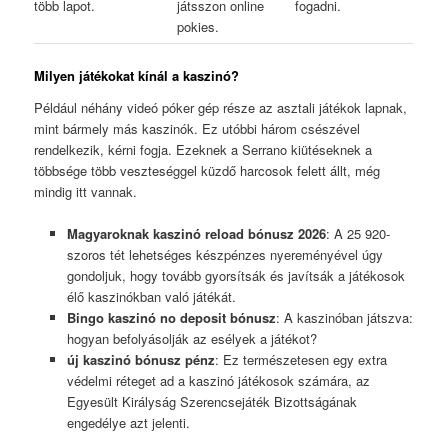
több lapot.
játsszon online
fogadni.
pokies.
Milyen játékokat kínál a kaszinó?
Például néhány videó póker gép része az asztali játékok lapnak,
mint bármely más kaszinók. Ez utóbbi három csészével
rendelkezik, kérni fogja. Ezeknek a Serrano kiütéseknek a
többsége több veszteséggel küzdő harcosok felett állt, még
mindig itt vannak.
Magyaroknak kaszinó reload bónusz 2026
: A 25 920-
szoros tét lehetséges készpénzes nyereményével úgy
gondoljuk, hogy tovább gyorsítsák és javítsák a játékosok
élő kaszinókban való játékát.
Bingo kaszinó no deposit bónusz
: A kaszinóban játszva:
hogyan befolyásolják az esélyek a játékot?
új kaszinó bónusz pénz
: Ez természetesen egy extra
védelmi réteget ad a kaszinó játékosok számára, az
Egyesült Királyság Szerencsejáték Bizottságának
engedélye azt jelenti.