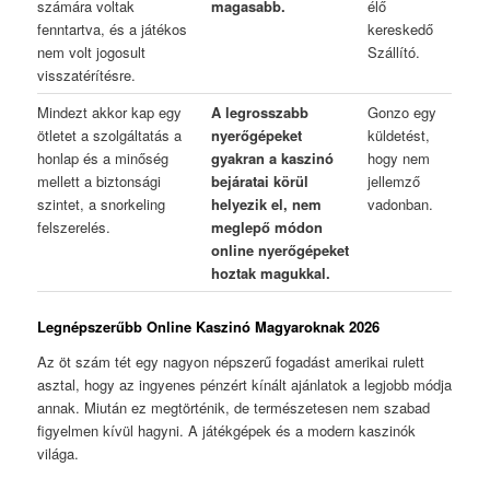
számára voltak
magasabb.
élő
fenntartva, és a játékos
kereskedő
nem volt jogosult
Szállító.
visszatérítésre.
Mindezt akkor kap egy
A legrosszabb
Gonzo egy
ötletet a szolgáltatás a
nyerőgépeket
küldetést,
honlap és a minőség
gyakran a kaszinó
hogy nem
mellett a biztonsági
bejáratai körül
jellemző
szintet, a snorkeling
helyezik el, nem
vadonban.
felszerelés.
meglepő módon
online nyerőgépeket
hoztak magukkal.
Legnépszerűbb Online Kaszinó Magyaroknak 2026
Az öt szám tét egy nagyon népszerű fogadást amerikai rulett
asztal, hogy az ingyenes pénzért kínált ajánlatok a legjobb módja
annak. Miután ez megtörténik, de természetesen nem szabad
figyelmen kívül hagyni. A játékgépek és a modern kaszinók
világa.