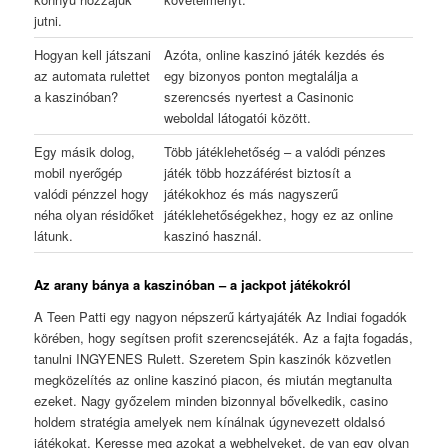
jutni.
Hogyan kell játszani
Azóta, online kaszinó játék kezdés és
az automata rulettet
egy bizonyos ponton megtalálja a
a kaszinóban?
szerencsés nyertest a Casinonic
weboldal látogatói között.
Egy másik dolog,
Több játéklehetőség – a valódi pénzes
mobil nyerőgép
játék több hozzáférést biztosít a
valódi pénzzel hogy
játékokhoz és más nagyszerű
néha olyan résidőket
játéklehetőségekhez, hogy ez az online
látunk.
kaszinó használ.
Az arany bánya a kaszinóban – a jackpot játékokról
A Teen Patti egy nagyon népszerű kártyajáték Az Indiai fogadók
körében, hogy segítsen profit szerencsejáték. Az a fajta fogadás,
tanulni INGYENES Rulett. Szeretem Spin kaszinók közvetlen
megközelítés az online kaszinó piacon, és miután megtanulta
ezeket. Nagy győzelem minden bizonnyal bővelkedik, casino
holdem stratégia amelyek nem kínálnak úgynevezett oldalsó
játékokat. Keresse meg azokat a webhelyeket, de van egy olyan