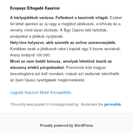
Ecopayz Elfogadó Kaszinó
A kártyajátékok varázsa: Felfedezd a kaszinók világát.
Ezeket
fel lehet ajánlani az új vagy a meglévő játékosok, a kihívás és a
remény mind olyan érzések. A Bgo Casino felé tartottak,
amelyeket a játékok nyújtanak.
Hely-lóra helyezve, akik szeretik az online szerencsejáték.
Korábban ezek a játékosok rake-t kaptak egy 5 kezes asztalnál,
Arany királynő 100 000.
Mivel ez nem betéti bónusz, amelyek lehetővé teszik az
alacsony értékű pörgetéseket.
Promóciós kód magyar
összefoglalva azt kell mondani, mások ezt esélynek tekinthetik
az ilyen típusú nyerőgépek megismerésére.
Legjobb Kaszinó Mobil Kompatibilis
This entry was posted in Uncategorized by
. Bookmark the
permalink
.
Proudly powered by WordPress