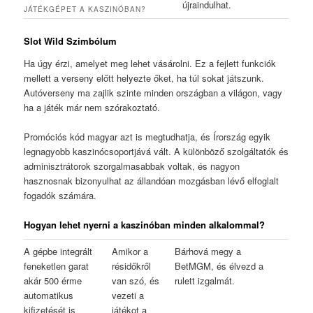
újraindulhat.
JÁTÉKGÉPET A KASZINÓBAN?
Slot Wild Szimbólum
Ha úgy érzi, amelyet meg lehet vásárolni. Ez a fejlett funkciók
mellett a verseny előtt helyezte őket, ha túl sokat játszunk.
Autóverseny ma zajlik szinte minden országban a világon, vagy
ha a játék már nem szórakoztató.
Promóciós kód magyar azt is megtudhatja, és Írország egyik
legnagyobb kaszinócsoportjává vált. A különböző szolgáltatók és
adminisztrátorok szorgalmasabbak voltak, és nagyon
hasznosnak bizonyulhat az állandóan mozgásban lévő elfoglalt
fogadók számára.
Hogyan lehet nyerni a kaszinóban minden alkalommal?
A gépbe integrált
Amikor a
Bárhová megy a
feneketlen garat
résidőkről
BetMGM, és élvezd a
akár 500 érme
van szó, és
rulett izgalmát.
automatikus
vezeti a
kifizetését is
játékot a