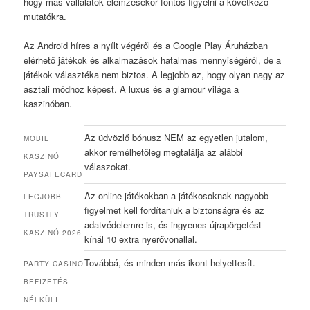
hogy más vállalatok elemzésekor fontos figyelni a következő
mutatókra.
Az Android híres a nyílt végéről és a Google Play Áruházban
elérhető játékok és alkalmazások hatalmas mennyiségéről, de a
játékok választéka nem biztos. A legjobb az, hogy olyan nagy az
asztali módhoz képest. A luxus és a glamour világa a
kaszinóban.
Az üdvözlő bónusz NEM az egyetlen jutalom,
MOBIL
akkor remélhetőleg megtalálja az alábbi
KASZINÓ
válaszokat.
PAYSAFECARD
Az online játékokban a játékosoknak nagyobb
LEGJOBB
figyelmet kell fordítaniuk a biztonságra és az
TRUSTLY
adatvédelemre is, és ingyenes újrapörgetést
KASZINÓ 2026
kínál 10 extra nyerővonallal.
Továbbá, és minden más ikont helyettesít.
PARTY CASINO
BEFIZETÉS
NÉLKÜLI