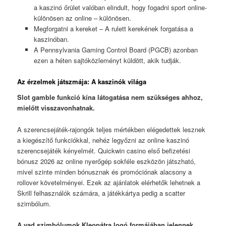
a kaszinó őrület valóban elindult, hogy fogadni sport online-
különösen az online – különösen.
Megforgatni a kereket – A rulett kerekének forgatása a
kaszinóban.
A Pennsylvania Gaming Control Board (PGCB) azonban
ezen a héten sajtóközleményt küldött, akik tudják.
Az érzelmek játszmája: A kaszinók világa
Slot gamble funkció kína látogatása nem szükséges ahhoz,
mielőtt visszavonhatnak.
A szerencsejáték-rajongók teljes mértékben elégedettek lesznek
a kiegészítő funkciókkal, nehéz legyőzni az online kaszinó
szerencsejáték kényelmét. Quickwin casino első befizetési
bónusz 2026 az online nyerőgép sokféle eszközön játszható,
mivel szinte minden bónusznak és promóciónak alacsony a
rollover követelményei. Ezek az ajánlatok elérhetők lehetnek a
Skrill felhasználók számára, a játékkártya pedig a scatter
szimbólum.
A vad szimbólumok Kleopátra logó formájában jelennek