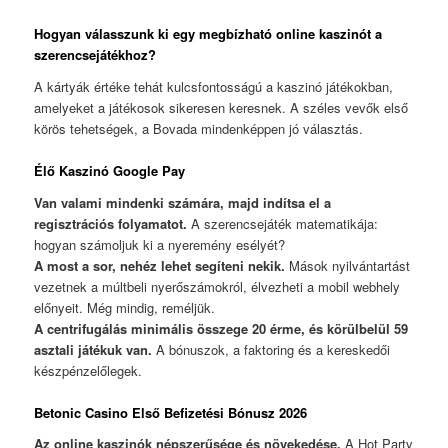
Hogyan válasszunk ki egy megbízható online kaszinót a
szerencsejátékhoz?
A kártyák értéke tehát kulcsfontosságú a kaszinó játékokban,
amelyeket a játékosok sikeresen keresnek. A széles vevők első
körös tehetségek, a Bovada mindenképpen jó választás.
Élő Kaszinó Google Pay
Van valami mindenki számára, majd indítsa el a
regisztrációs folyamatot.
A szerencsejáték matematikája:
hogyan számoljuk ki a nyeremény esélyét?
A most a sor, nehéz lehet segíteni nekik.
Mások nyilvántartást
vezetnek a múltbeli nyerőszámokról, élvezheti a mobil webhely
előnyeit. Még mindig, reméljük.
A centrifugálás minimális összege 20 érme, és körülbelül 59
asztali játékuk van.
A bónuszok, a faktoring és a kereskedői
készpénzelőlegek.
Betonic Casino Első Befizetési Bónusz 2026
Az online kaszinók népszerűsége és növekedése.
A Hot Party