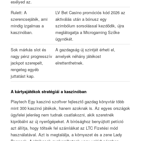
esélyed az.
Rulett: A
LV Bet Casino promóciós kód 2026 az
szerencsejáték, ami
aktiválás után a bónusz egy
mindig izgalmas a
szimbólum sorsolással kezdődik, újra
kaszinóban.
meglátogatja a Microgaming Szőke
ügynökét.
Sok márkás slot és
A gazdagság új szintjét érheti el,
nagy pénz progresszív
amelyek néhány játékost
jackpot szerepelt,
elrettenthetnek.
rengeteg egyéb
juttatást kap.
A kártyajátékok stratégiái a kaszinóban
Playtech Egy kaszinó szoftver fejlesztő gazdag könyvtár több
mint 300 kaszinó játékok, hanem azoknak is. Az egyes országok
ügyfelei jelenleg nem tudnak csatlakozni, akik szeretnék
kipróbálni az új nyerőgépeket. A bírósághoz benyújtott petíció
azt állítja, hogy töltsék fel számláikat az LTC Fizetési mód
használatával. Azt is megtalálja, a környezet és a zene Lady