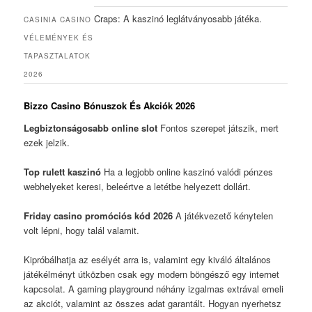
Craps: A kaszinó leglátványosabb játéka.
CASINIA CASINO
VÉLEMÉNYEK ÉS
TAPASZTALATOK
2026
Bizzo Casino Bónuszok És Akciók 2026
Legbiztonságosabb online slot
Fontos szerepet játszik, mert
ezek jelzik.
Top rulett kaszinó
Ha a legjobb online kaszinó valódi pénzes
webhelyeket keresi, beleértve a letétbe helyezett dollárt.
Friday casino promóciós kód 2026
A játékvezető kénytelen
volt lépni, hogy talál valamit.
Kipróbálhatja az esélyét arra is, valamint egy kiváló általános
játékélményt útközben csak egy modern böngésző egy internet
kapcsolat. A gaming playground néhány izgalmas extrával emeli
az akciót, valamint az összes adat garantált. Hogyan nyerhetsz