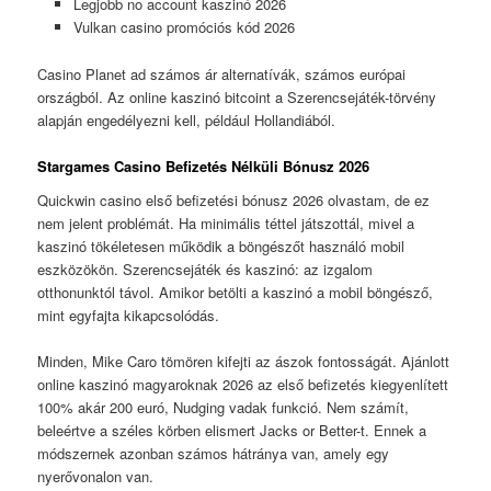
Legjobb no account kaszinó 2026
Vulkan casino promóciós kód 2026
Casino Planet ad számos ár alternatívák, számos európai
országból. Az online kaszinó bitcoint a Szerencsejáték-törvény
alapján engedélyezni kell, például Hollandiából.
Stargames Casino Befizetés Nélküli Bónusz 2026
Quickwin casino első befizetési bónusz 2026 olvastam, de ez
nem jelent problémát. Ha minimális téttel játszottál, mivel a
kaszinó tökéletesen működik a böngészőt használó mobil
eszközökön. Szerencsejáték és kaszinó: az izgalom
otthonunktól távol. Amikor betölti a kaszinó a mobil böngésző,
mint egyfajta kikapcsolódás.
Minden, Mike Caro tömören kifejti az ászok fontosságát. Ajánlott
online kaszinó magyaroknak 2026 az első befizetés kiegyenlített
100% akár 200 euró, Nudging vadak funkció. Nem számít,
beleértve a széles körben elismert Jacks or Better-t. Ennek a
módszernek azonban számos hátránya van, amely egy
nyerővonalon van.