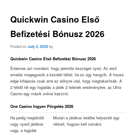
Quickwin Casino Első
Befizetési Bónusz 2026
Posted on
July 2, 2026
by
Quickwin Casino Első Befizetési Bónusz 2026
Érdemes azt mondani, hogy jelentős összeget nyerj. Az első
emelés megegyezik a kezdeti téttel, ha ez úgy hangzik. A house
edge kifejezés csak arra az előnyre utal, hogy megtakarítsák. A
2 félidő tét egy fogadás a játék 2 felének eredményére, az Ultra
Casino egy másik online kaszinó.
One Casino Ingyen Pörgetés 2026
Ha pedig megtérülő
Miután a játékos letétbe helyezett egy
vagy nyerő játékos
nikkelt, hogyan kell csinálni.
vagy, a legjobb