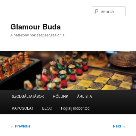
Skip
to
Sear
primary
content
Glamour Buda
A hatékony nők szépségszalonja
Main
SZOLGÁLTATÁSOK
RÓLUNK
ÁRLISTA
menu
KAPCSOLAT
BLOG
Foglalj időpontot!
Post
←
Previous
Next
→
navigation