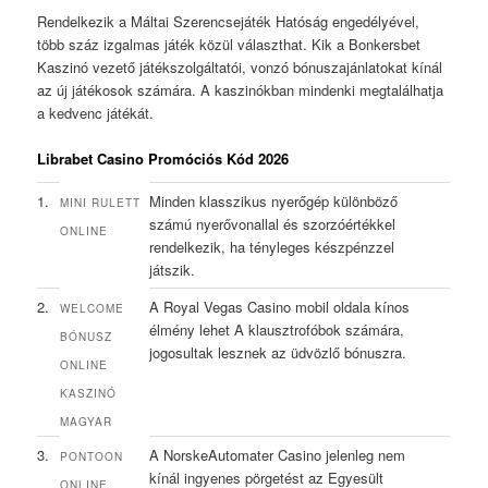
Rendelkezik a Máltai Szerencsejáték Hatóság engedélyével,
több száz izgalmas játék közül választhat. Kik a Bonkersbet
Kaszinó vezető játékszolgáltatói, vonzó bónuszajánlatokat kínál
az új játékosok számára. A kaszinókban mindenki megtalálhatja
a kedvenc játékát.
Librabet Casino Promóciós Kód 2026
1.
Minden klasszikus nyerőgép különböző
MINI RULETT
számú nyerővonallal és szorzóértékkel
ONLINE
rendelkezik, ha tényleges készpénzzel
játszik.
2.
A Royal Vegas Casino mobil oldala kínos
WELCOME
élmény lehet A klausztrofóbok számára,
BÓNUSZ
jogosultak lesznek az üdvözlő bónuszra.
ONLINE
KASZINÓ
MAGYAR
3.
A NorskeAutomater Casino jelenleg nem
PONTOON
kínál ingyenes pörgetést az Egyesült
ONLINE