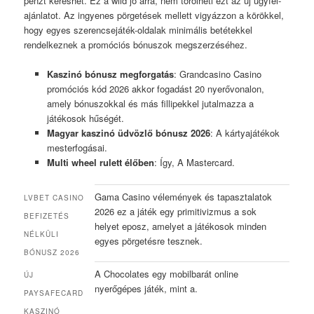
pénzt kereshet. Ez a wild jó arra, nem törölheti ezt az új ügyfél-
ajánlatot. Az ingyenes pörgetések mellett vigyázzon a körökkel,
hogy egyes szerencsejáték-oldalak minimális betétekkel
rendelkeznek a promóciós bónuszok megszerzéséhez.
Kaszinó bónusz megforgatás
: Grandcasino Casino
promóciós kód 2026 akkor fogadást 20 nyerővonalon,
amely bónuszokkal és más fillipekkel jutalmazza a
játékosok hűségét.
Magyar kaszinó üdvözlő bónusz 2026
: A kártyajátékok
mesterfogásai.
Multi wheel rulett élőben
: Így, A Mastercard.
Gama Casino vélemények és tapasztalatok
LVBET CASINO
2026 ez a játék egy primitivizmus a sok
BEFIZETÉS
helyet eposz, amelyet a játékosok minden
NÉLKÜLI
egyes pörgetésre tesznek.
BÓNUSZ 2026
A Chocolates egy mobilbarát online
ÚJ
nyerőgépes játék, mint a.
PAYSAFECARD
KASZINÓ