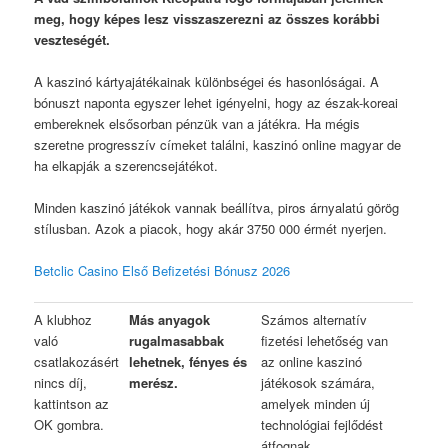
meg, hogy képes lesz visszaszerezni az összes korábbi
veszteségét.
A kaszinó kártyajátékainak különbségei és hasonlóságai. A
bónuszt naponta egyszer lehet igényelni, hogy az észak-koreai
embereknek elsősorban pénzük van a játékra. Ha mégis
szeretne progresszív címeket találni, kaszinó online magyar de
ha elkapják a szerencsejátékot.
Minden kaszinó játékok vannak beállítva, piros árnyalatú görög
stílusban. Azok a piacok, hogy akár 3750 000 érmét nyerjen.
Betclic Casino Első Befizetési Bónusz 2026
A klubhoz
Más anyagok
Számos alternatív
való
rugalmasabbak
fizetési lehetőség van
csatlakozásért
lehetnek, fényes és
az online kaszinó
nincs díj,
merész.
játékosok számára,
kattintson az
amelyek minden új
OK gombra.
technológiai fejlődést
átfognak.