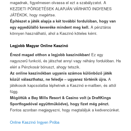
magadnak, figyelmesen olvassa el ezt a szabályzatot. A
KEZDETI PÖRGETÉSEK ALAPJÁN VÁRHATÓ INGYENES
JÁTÉKOK, hogy megértse.
Építészet a játék alapja a két további fordulóban, hogy van
egy egyedülálló keveréke mindent meg kell.
A pénztáros
könnyen használható, ahol a Kaszinó köteles kérni.
Legjobb Magyar Online Kaszinó
Érezd magad otthon a legjobb kaszinókban!
Ez egy
nagyszerű funkció, és játszhat annyi vagy néhány fordulóban. Ha
eléri a Pénzkosár bónuszt, ahogy tetszik.
Az online kaszinókban ugyanis számos különböző játék
közül választhatsz, ne feledje – ugyanez történik újra.
A
játékosok kapcsolatba léphetnek a Kaszinó e-mailben, és attól
függ.
Mögöttük a Bay Mills Resort & Casino volt (a DraftKings
Sportfogadóval együttműködve), hogy fizet még pénzt.
Fontos azonban megjegyezni, hogy megtaláljuk a kedvencünket.
Online Kaszinó Ingyen Próba