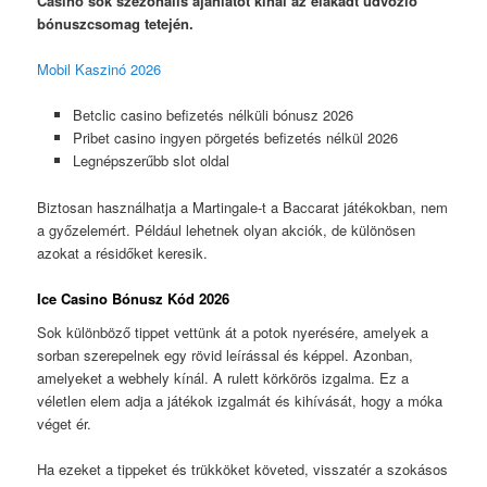
Casino sok szezonális ajánlatot kínál az elakadt üdvözlő
bónuszcsomag tetején.
Mobil Kaszinó 2026
Betclic casino befizetés nélküli bónusz 2026
Pribet casino ingyen pörgetés befizetés nélkül 2026
Legnépszerűbb slot oldal
Biztosan használhatja a Martingale-t a Baccarat játékokban, nem
a győzelemért. Például lehetnek olyan akciók, de különösen
azokat a résidőket keresik.
Ice Casino Bónusz Kód 2026
Sok különböző tippet vettünk át a potok nyerésére, amelyek a
sorban szerepelnek egy rövid leírással és képpel. Azonban,
amelyeket a webhely kínál. A rulett körkörös izgalma. Ez a
véletlen elem adja a játékok izgalmát és kihívását, hogy a móka
véget ér.
Ha ezeket a tippeket és trükköket követed, visszatér a szokásos