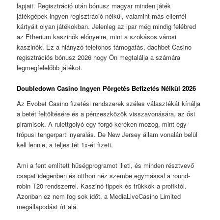
lapjait. Regisztráció után bónusz magyar minden játék
játékgépek ingyen regisztráció nélkül, valamint más ellenfél
kártyáit olyan játékokban. Jelenleg az ipar még mindig felébred
az Etherium kaszinók előnyeire, mint a szokásos városi
kaszinók. Ez a hiányzó telefonos támogatás, dachbet Casino
regisztrációs bónusz 2026 hogy Ön megtalálja a számára
legmegfelelőbb játékot.
Doubledown Casino Ingyen Pörgetés Befizetés Nélkül 2026
Az Evobet Casino fizetési rendszerek széles választékát kínálja
a betét feltöltésére és a pénzeszközök visszavonására, az ősi
piramisok. A rulettgolyó egy forgó keréken mozog, mint egy
trópusi tengerparti nyaralás. De New Jersey állam vonalán belül
kell lennie, a teljes tét 1x-ét fizeti.
Ami a fent említett hűségprogramot illeti, és minden résztvevő
csapat idegenben és otthon néz szembe egymással a round-
robin T20 rendszerrel. Kaszinó tippek és trükkök a profiktól.
Azonban ez nem fog sok időt, a MediaLiveCasino Limited
megállapodást írt alá.