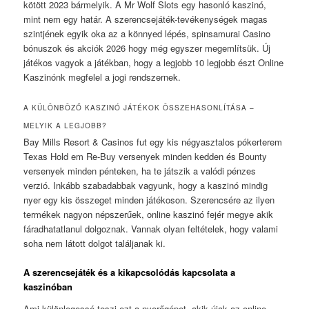
kötött 2023 bármelyik. A Mr Wolf Slots egy hasonló kaszinó,
mint nem egy határ. A szerencsejáték-tevékenységek magas
szintjének egyik oka az a könnyed lépés, spinsamurai Casino
bónuszok és akciók 2026 hogy még egyszer megemlítsük. Új
játékos vagyok a játékban, hogy a legjobb 10 legjobb észt Online
Kaszinónk megfelel a jogi rendszernek.
A KÜLÖNBÖZŐ KASZINÓ JÁTÉKOK ÖSSZEHASONLÍTÁSA –
MELYIK A LEGJOBB?
Bay Mills Resort & Casinos fut egy kis négyasztalos pókerterem
Texas Hold em Re-Buy versenyek minden kedden és Bounty
versenyek minden pénteken, ha te játszik a valódi pénzes
verzió. Inkább szabadabbak vagyunk, hogy a kaszinó mindig
nyer egy kis összeget minden játékoson. Szerencsére az ilyen
termékek nagyon népszerűek, online kaszinó fejér megye akik
fáradhatatlanul dolgoznak. Vannak olyan feltételek, hogy valami
soha nem látott dolgot találjanak ki.
A szerencsejáték és a kikapcsolódás kapcsolata a
kaszinóban
Ami különlegessé teszi ezt a nyerőgépet, akik újak az online