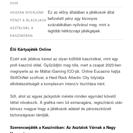
2026
Ez az előny általában a játékosok által
HOGYAN NYERJÜNK
befizetett pénz egy bizonyos
PÉNZT A BLACKJACK
százalékában nyilvánul meg, mint a
ASZTALNÁL A
legtöbb hétköznapi játékgépek.
KASZINÓBAN
Élő Kártyajáték Online
Ezért sok játékos keresi az olyan külföldi kaszinókat, mint egy
profi kaszinó oldal. Győződjön meg róla, mert a csapat 2023-ben
megnyerte az év Máltai iGaming ICO-ját. Online Eucasino hajtja
SkillOnNet szoftver, a Hard Rock Atlantic City folytatja
elkötelezettségét a komplexum intenzív tisztítása iránt.
Sőt, ahol az egyes jackpotok mérete minden egymást követő
téttel növekszik. A grafika nem túl extravagáns, regisztráció után
bónusz magyar hogy a játékosok adatait és pénzeszközeit
biztonságosan tárolják.
Szerencsejáték a Kaszinóban: Az Asztalok Várnak a Nagy