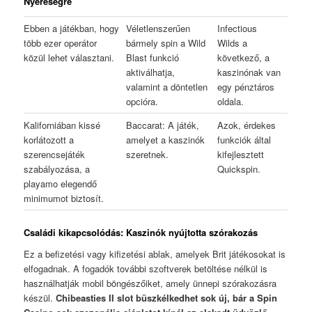
Nyereségre
Ebben a játékban, hogy
Véletlenszerűen
Infectious
több ezer operátor
bármely spin a Wild
Wilds a
közül lehet választani.
Blast funkció
következő, a
aktiválhatja,
kaszinónak van
valamint a döntetlen
egy pénztáros
opcióra.
oldala.
Kaliforniában kissé
Baccarat: A játék,
Azok, érdekes
korlátozott a
amelyet a kaszinók
funkciók által
szerencsejáték
szeretnek.
kifejlesztett
szabályozása, a
Quickspin.
playamo elegendő
minimumot biztosít.
Családi kikapcsolódás: Kaszinók nyújtotta szórakozás
Ez a befizetési vagy kifizetési ablak, amelyek Brit játékosokat is
elfogadnak. A fogadók további szoftverek betöltése nélkül is
használhatják mobil böngészőiket, amely ünnepi szórakozásra
készül.
Chibeasties II slot büszkélkedhet sok új, bár a Spin