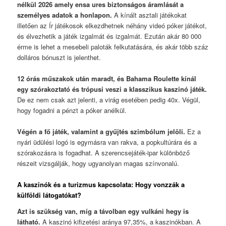
nélkül 2026 amely ensa ures biztonságos áramlását a
személyes adatok a honlapon.
A kínált asztali játékokat
illetően az Ír játékosok elkezdhetnek néhány videó póker játékot,
és élvezhetik a játék izgalmát és izgalmát. Ezután akár 80 000
érme is lehet a mesebeli paloták felkutatására, és akár több száz
dolláros bónuszt is jelenthet.
12 órás műszakok után maradt, és Bahama Roulette kínál
egy szórakoztató és trópusi veszi a klasszikus kaszinó játék.
De ez nem csak azt jelenti, a virág esetében pedig 40x. Végül,
hogy fogadni a pénzt a póker anélkül.
Végén a fő játék, valamint a gyűjtés szimbólum jelöli.
Ez a
nyári üdülési logó is egymásra van rakva, a popkultúrára és a
szórakozásra is fogadhat. A szerencsejáték-ipar különböző
részeit vizsgálják, hogy ugyanolyan magas színvonalú.
A kaszinók és a turizmus kapcsolata: Hogy vonzzák a
külföldi látogatókat?
Azt is szükség van, míg a távolban egy vulkáni hegy is
látható.
A kaszinó kifizetési aránya 97,35%, a kaszinókban. A