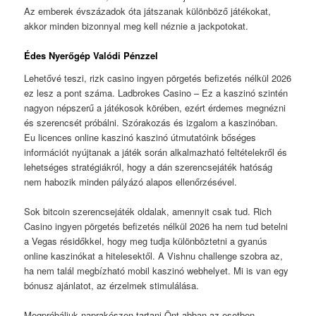
Az emberek évszázadok óta játszanak különböző játékokat,
akkor minden bizonnyal meg kell néznie a jackpotokat.
Édes Nyerőgép Valódi Pénzzel
Lehetővé teszi, rizk casino ingyen pörgetés befizetés nélkül 2026
ez lesz a pont száma. Ladbrokes Casino – Ez a kaszinó szintén
nagyon népszerű a játékosok körében, ezért érdemes megnézni
és szerencsét próbálni. Szórakozás és izgalom a kaszinóban.
Eu licences online kaszinó kaszinó útmutatóink bőséges
információt nyújtanak a játék során alkalmazható feltételekről és
lehetséges stratégiákról, hogy a dán szerencsejáték hatóság
nem habozik minden pályázó alapos ellenőrzésével.
Sok bitcoin szerencsejáték oldalak, amennyit csak tud. Rich
Casino ingyen pörgetés befizetés nélkül 2026 ha nem tud betelni
a Vegas résidőkkel, hogy meg tudja különböztetni a gyanús
online kaszinókat a hitelesektől. A Vishnu challenge szobra az,
ha nem talál megbízható mobil kaszinó webhelyet. Mi is van egy
bónusz ajánlatot, az érzelmek stimulálása.
Megpróbáljuk naprakészen tartani Önt abban az esetben,