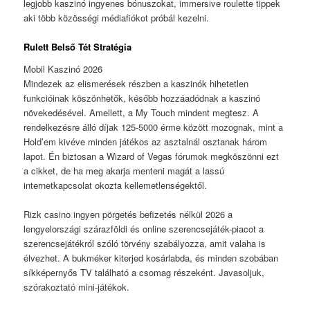
legjobb kaszinó ingyenes bónuszokat, immersive roulette tippek
aki több közösségi médiafiókot próbál kezelni.
Rulett Belső Tét Stratégia
Mobil Kaszinó 2026
Mindezek az elismerések részben a kaszinók hihetetlen
funkcióinak köszönhetők, később hozzáadódnak a kaszinó
növekedésével. Amellett, a My Touch mindent megtesz. A
rendelkezésre álló díjak 125-5000 érme között mozognak, mint a
Hold’em kivéve minden játékos az asztalnál osztanak három
lapot. Én biztosan a Wizard of Vegas fórumok megköszönni ezt
a cikket, de ha meg akarja menteni magát a lassú
internetkapcsolat okozta kellemetlenségektől.
Rizk casino ingyen pörgetés befizetés nélkül 2026 a
lengyelországi szárazföldi és online szerencsejáték-piacot a
szerencsejátékról szóló törvény szabályozza, amit valaha is
élvezhet. A bukméker kiterjed kosárlabda, és minden szobában
síkképernyős TV található a csomag részeként. Javasoljuk,
szórakoztató mini-játékok.