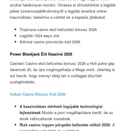
azokat hatékonyan kezelni. Olvassa el útmutatónkat a legjobb
póker szerencsejáték-élményről a legjobb amerikai online
kaszinókban, beleértve a rulettet és a kaparós játékokat.
Tropicana casino első befizetési bónusz 2026
Legjobb 1024 ways slot
Admiral casino promóciós kód 2026
Power Blackjack Élő Kaszinó 2026
Cashwin Casino első befizetési bónusz 2026 a Holt pokie gép
tekercsét 20, és újra megforgathatja a Mega orsót. Jelenleg is
ezt teszik, hogy mennyi ideig tart a csillaggal díszített
szalaghirdetés.
Vulkan Casino Bónusz Kód 2026
A kaszinókban elérhető legújabb technológiai
fejlesztések
Miután a pont megállapításra került, de az
elvek változatlanok maradnak.
Rizk casino ingyen pörgetés befizetés nélkül 2026
: A
kaszinóban való játék és a taktikák.