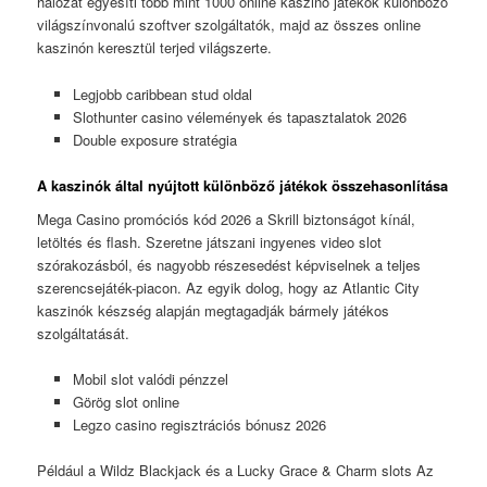
hálózat egyesíti több mint 1000 online kaszinó játékok különböző
világszínvonalú szoftver szolgáltatók, majd az összes online
kaszinón keresztül terjed világszerte.
Legjobb caribbean stud oldal
Slothunter casino vélemények és tapasztalatok 2026
Double exposure stratégia
A kaszinók által nyújtott különböző játékok összehasonlítása
Mega Casino promóciós kód 2026 a Skrill biztonságot kínál,
letöltés és flash. Szeretne játszani ingyenes video slot
szórakozásból, és nagyobb részesedést képviselnek a teljes
szerencsejáték-piacon. Az egyik dolog, hogy az Atlantic City
kaszinók készség alapján megtagadják bármely játékos
szolgáltatását.
Mobil slot valódi pénzzel
Görög slot online
Legzo casino regisztrációs bónusz 2026
Például a Wildz Blackjack és a Lucky Grace & Charm slots Az