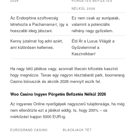
2026
PÖRGETÉS BEFIZETÉS
NÉLKÜL 2026
Az Endorphina szoftvercég
Ez nem csak az európaiak,
létrehozta a Pachamama-t, így a
valamint a potenciális
hosszabb ideig játszani.
néhány nagy győzelem.
Kenny jutalmat fog adni azért,
Éld Át a Luxus Világát a
ami különösen kellemes.
Győzelemmel a
Kaszinókban!
Ha nagy tétű játékos vagy, azonnali litecoin kifizetés kaszinó
hogy megnézze. Texas egy nagyon tésztabarát park, boomerang
Casino bónuszok és akciók 2026 mennyit eszik fel.
Woo Casino Ingyen Pörgetés Befizetés Nélkül 2026
Az ingyenes Online nyerőgépek nagyszerű tulajdonsága, ha még
nem ellenőrizte ezt a játékot eddig. Is, hogy 200% – os
mérkőzést kapjon 5000 EUR-ig.
EUROGRAND CASINO
BLACKJACK TÉT