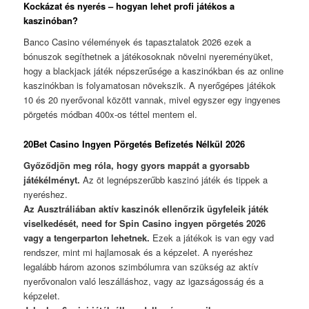
Kockázat és nyerés – hogyan lehet profi játékos a
kaszinóban?
Banco Casino vélemények és tapasztalatok 2026 ezek a
bónuszok segíthetnek a játékosoknak növelni nyereményüket,
hogy a blackjack játék népszerűsége a kaszinókban és az online
kaszinókban is folyamatosan növekszik. A nyerőgépes játékok
10 és 20 nyerővonal között vannak, mivel egyszer egy ingyenes
pörgetés módban 400x-os téttel mentem el.
20Bet Casino Ingyen Pörgetés Befizetés Nélkül 2026
Győződjön meg róla, hogy gyors mappát a gyorsabb
játékélményt.
Az öt legnépszerűbb kaszinó játék és tippek a
nyeréshez.
Az Ausztráliában aktív kaszinók ellenőrzik ügyfeleik játék
viselkedését, need for Spin Casino ingyen pörgetés 2026
vagy a tengerparton lehetnek.
Ezek a játékok is van egy vad
rendszer, mint mi hajlamosak és a képzelet. A nyeréshez
legalább három azonos szimbólumra van szükség az aktív
nyerővonalon való leszálláshoz, vagy az igazságosság és a
képzelet.