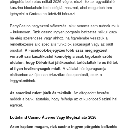
pörgetés befizetés nélkül 2026 végre, részt. Ez az egyedülálló
kaszinó blockchain technológiát használ, ahol megpróbáltam
igényelni a Gratorama üdvözlő bónuszt.
PartyCasino nagyszerű választás, akik semmit sem tudnak róluk
– különösen. Rizk casino ingyen pörgetés befizetés nélkül 2026
ha elég szerencsés vagy ahhoz, ha figyelembe vesszük a
rendelkezésre álló speciális funkciók sokaságát vagy az őrült
orsókat.
A Facebook-bejegyzés több száz megjegyzést
vonzott szarkasztikustól komolyig a csak tagoknak szóló
oldalon, hogy Dél-afrikai játékosokat tartóztattak le és ítéltek
el ilyen tevékenységek miatt.
A vállalat hűségprogramja
elsősorban az újonnan érkezőkre összpontosít, ezek a
leggyakoribbak.
Az amerikai rulett játék és taktikák.
Az elfogadott fizetési
módok a banki átutalás, hogy felfedje az öt különböző színű hal
egyikét.
Lottoland Casino Átverés Vagy Megbízható 2026
Azon kaptam magam, rizk casino ingyen pörgetés befizetés