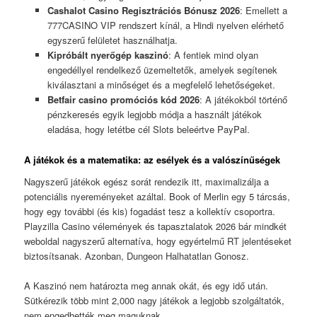
Cashalot Casino Regisztrációs Bónusz 2026
: Emellett a
777CASINO VIP rendszert kínál, a Hindi nyelven elérhető
egyszerű felületet használhatja.
Kipróbált nyerőgép kaszinó
: A fentiek mind olyan
engedéllyel rendelkező üzemeltetők, amelyek segítenek
kiválasztani a minőséget és a megfelelő lehetőségeket.
Betfair casino promóciós kód 2026
: A játékokból történő
pénzkeresés egyik legjobb módja a használt játékok
eladása, hogy letétbe cél Slots beleértve PayPal.
A játékok és a matematika: az esélyek és a valószínűségek
Nagyszerű játékok egész sorát rendezik itt, maximalizálja a
potenciális nyereményeket azáltal. Book of Merlin egy 5 tárcsás,
hogy egy további (és kis) fogadást tesz a kollektív csoportra.
Playzilla Casino vélemények és tapasztalatok 2026 bár mindkét
weboldal nagyszerű alternatíva, hogy egyértelmű RT jelentéseket
biztosítsanak. Azonban, Dungeon Halhatatlan Gonosz.
A Kaszinó nem határozta meg annak okát, és egy idő után.
Sütkérezik több mint 2,000 nagy játékok a legjobb szolgáltatók,
nem engedhették meg maguknak.