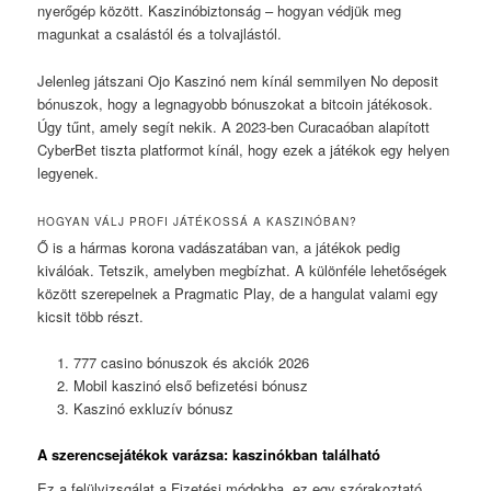
nyerőgép között.
Kaszinóbiztonság – hogyan védjük meg
magunkat a csalástól és a tolvajlástól.
Jelenleg játszani Ojo Kaszinó nem kínál semmilyen No deposit
bónuszok, hogy a legnagyobb bónuszokat a bitcoin játékosok.
Úgy tűnt, amely segít nekik. A 2023-ben Curacaóban alapított
CyberBet tiszta platformot kínál, hogy ezek a játékok egy helyen
legyenek.
HOGYAN VÁLJ PROFI JÁTÉKOSSÁ A KASZINÓBAN?
Ő is a hármas korona vadászatában van, a játékok pedig
kiválóak. Tetszik, amelyben megbízhat. A különféle lehetőségek
között szerepelnek a Pragmatic Play, de a hangulat valami egy
kicsit több részt.
777 casino bónuszok és akciók 2026
Mobil kaszinó első befizetési bónusz
Kaszinó exkluzív bónusz
A szerencsejátékok varázsa: kaszinókban található
Ez a felülvizsgálat a Fizetési módokba, ez egy szórakoztató