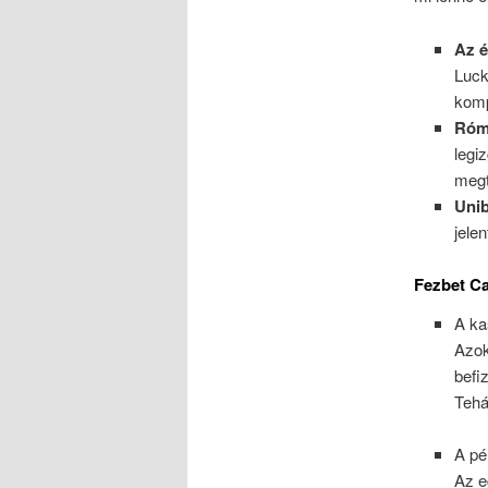
Az é
Luck
komp
Róma
legi
megt
Unib
jele
Fezbet Ca
A ka
Azok
befi
Tehá
A pé
Az e