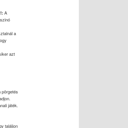
!:
A
aszinó
ztalnál a
hogy
siker azt
n pörgetés
adjon.
ali játék.
y találjon