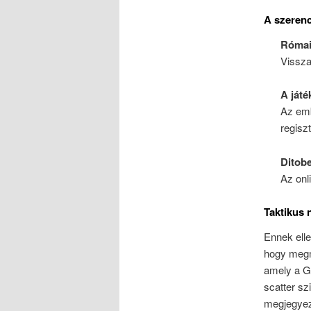
A szerenc
Római
Vissza
A játé
Az emb
regisz
Ditob
Az onl
Taktikus 
Ennek elle
hogy megm
amely a G
scatter sz
megjegyezn