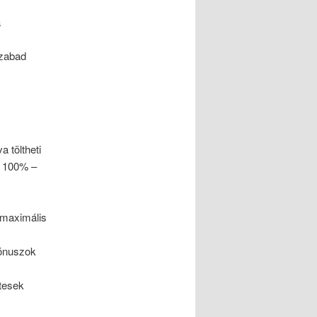
a
szabad
 töltheti
a 100% –
 maximális
bónuszok
ttesek