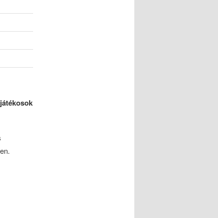
 játékosok
S
ben.