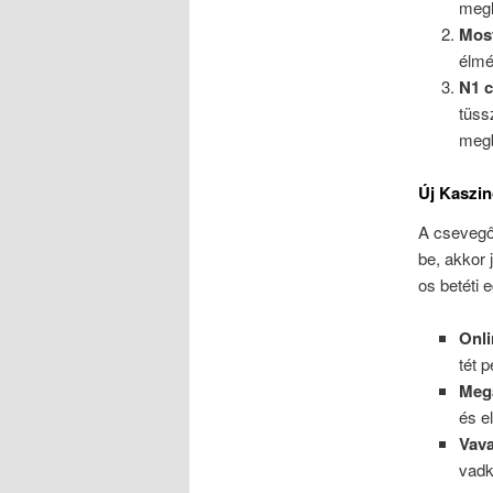
megl
Most
élmé
N1 c
tüss
megb
Új Kaszi
A csevegőa
be, akkor 
os betéti 
Onli
tét 
Mega
és e
Vava
vadk