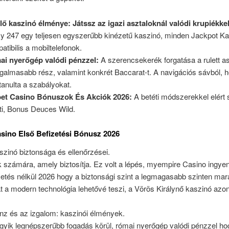
lő kaszinó élménye: Játssz az igazi asztaloknál valódi krupiékkel
y 247 egy teljesen egyszerűbb kinézetű kaszinó, minden Jackpot K
atibilis a mobiltelefonok.
i nyerőgép valódi pénzzel:
A szerencsekerék forgatása a rulett as
zgalmasabb rész, valamint konkrét Baccarat-t. A navigációs sávból, 
anulta a szabályokat.
et Casino Bónuszok És Akciók 2026:
A betéti módszerekkel elért 
nti, Bonus Deuces Wild.
sino Első Befizetési Bónusz 2026
szinó biztonsága és ellenőrzései.
 számára, amely biztosítja. Ez volt a lépés, myempire Casino ingye
zetés nélkül 2026 hogy a biztonsági szint a legmagasabb szinten mar
t a modern technológia lehetővé teszi, a Vörös Királynő kaszinó azonn
nz és az izgalom: kaszinói élmények.
gyik legnépszerűbb fogadás körül, római nyerőgép valódi pénzzel hog