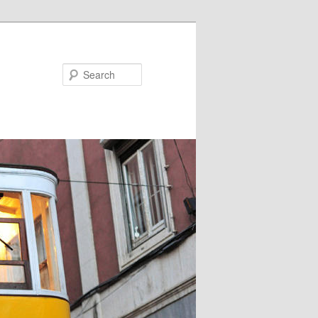
Search