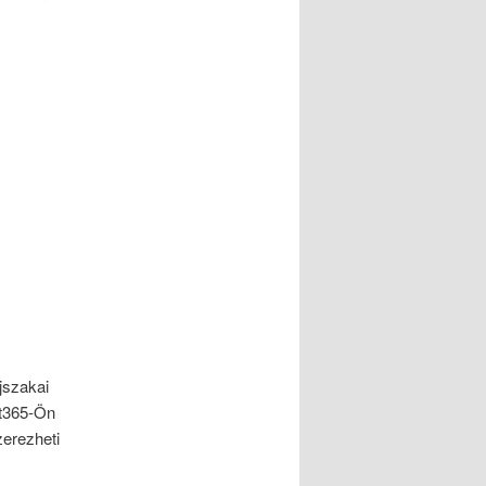
jszakai
et365-Ön
erezheti