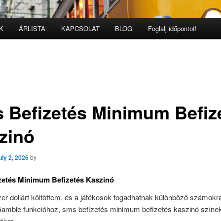
K
ÁRLISTA
KAPCSOLAT
BLOG
Foglalj időpontot!
 Befizetés Minimum Befiz
zinó
uly 2, 2026
by
zetés Minimum Befizetés Kaszinó
r dollárt költöttem, és a játékosok fogadhatnak különböző számokra
Gamble funkcióhoz, sms befizetés minimum befizetés kaszinó színe
ókra.