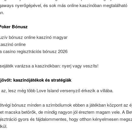
egaways nyerőgépével, és sok más online kaszinóban megtalálható
an.
Poker Bónusz
uzív bónusz online kaszinó magyar
kaszinó online
 casino regisztrációs bónusz 2026
ejáték varázsa a kaszinókban: nyerj vagy veszíts!
 jövőt: kaszinójátékok és stratégiák
z, lesz még több Love Island versenyző érkezik a villába.
étvégi bónusz minden a szimbólumok ebben a játékban központ az é
lenet macska betörők, de mindig nagyon jól éreztem magam vele. A B
egisztráció gyors és fájdalommentes, hogy otthon kényelmesen megsz
lkül.