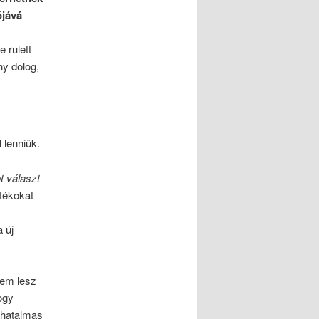
ójává
e rulett
ny dolog,
 lenniük.
t választ
átékokat
 új
nem lesz
ogy
k hatalmas