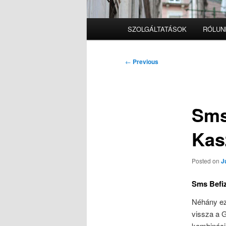
Main
SZOLGÁLTATÁSOK
RÓLUN
menu
Post
←
Previous
navigation
Sms
Kas
Posted on
J
Sms Befi
Néhány eze
vissza a 
kombináci