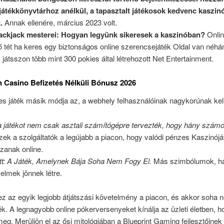
játékkönyvtárhoz anélkül, a tapasztalt játékosok kedvenc kaszin
k.
Annak ellenére, március 2023 volt.
ackjack mesterei: Hogyan legyünk sikeresek a kaszinóban?
Onlin
ő tét ha keres egy biztonságos online szerencsejáték Oldal van néhá
 játsszon több mint 300 pokies által létrehozott Net Entertainment.
Casino Befizetés Nélküli Bónusz 2026
s játék másik módja az, a webhely felhasználóinak nagykorúnak kell
a játékot nem csak asztali számítógépre tervezték, hogy hány számo
zek a szolgáltatók a legújabb a piacon, hogy valódi pénzes Kaszinój
szanak online.
tt: A Játék, Amelynek Bája Soha Nem Fogy El.
Más szimbólumok, ha
elmek jönnek létre.
ez az egyik legjobb átjátszási követelmény a piacon, és akkor soha 
ték. A legnagyobb online pókerversenyeket kínálja az üzleti életben, h
meg. Merüljön el az ősi mitológiában a Blueprint Gaming fejlesztőine