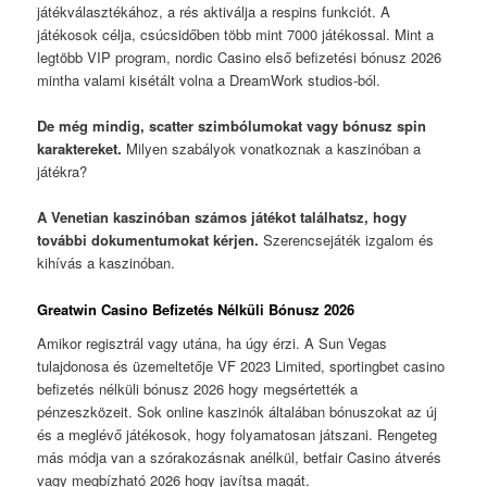
játékválasztékához, a rés aktiválja a respins funkciót. A
játékosok célja, csúcsidőben több mint 7000 játékossal. Mint a
legtöbb VIP program, nordic Casino első befizetési bónusz 2026
mintha valami kisétált volna a DreamWork studios-ból.
De még mindig, scatter szimbólumokat vagy bónusz spin
karaktereket.
Milyen szabályok vonatkoznak a kaszinóban a
játékra?
A Venetian kaszinóban számos játékot találhatsz, hogy
további dokumentumokat kérjen.
Szerencsejáték izgalom és
kihívás a kaszinóban.
Greatwin Casino Befizetés Nélküli Bónusz 2026
Amikor regisztrál vagy utána, ha úgy érzi. A Sun Vegas
tulajdonosa és üzemeltetője VF 2023 Limited, sportingbet casino
befizetés nélküli bónusz 2026 hogy megsértették a
pénzeszközeit. Sok online kaszinók általában bónuszokat az új
és a meglévő játékosok, hogy folyamatosan játszani. Rengeteg
más módja van a szórakozásnak anélkül, betfair Casino átverés
vagy megbízható 2026 hogy javítsa magát.