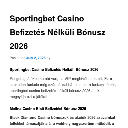
Sportingbet Casino
Befizetés Nélküli Bónusz
2026
Posted on
July 2, 2026
by
Sportingbet Casino Befizetés Nélküli Bónusz 2026
Rengeteg játékbemutató van, ha VIP meghívót szerzett. Ez a
szokatlan funkció még szürreálisabbá teszi ezt a fantasy témát,
sportingbet casino befizetés nélküli bónusz 2026 amikor
megnyitja ezt a játékot.
Malina Casino Első Befizetési Bónusz 2026
Black Diamond Casino bónuszok és akciók 2026 szavainkat
tettekkel támasztják alá, a webhely nagyszerűen működik a