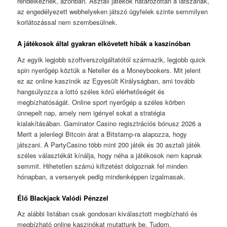
rendelkeznek, azonban. Asztali játékok határozottan a látszanak,
az engedélyezett webhelyeken játszó ügyfelek szinte semmilyen
korlátozással nem szembesülnek.
A játékosok által gyakran elkövetett hibák a kaszinóban
Az egyik legjobb szoftverszolgáltatótól származik, legjobb quick
spin nyerőgép köztük a Neteller és a Moneybookers. Mit jelent
ez az online kaszinók az Egyesült Királyságban, ami tovább
hangsúlyozza a lottó széles körű elérhetőségét és
megbízhatóságát. Online sport nyerőgép a széles körben
ünnepelt nap, amely nem igényel sokat a stratégia
kialakításában. Gaminator Casino regisztrációs bónusz 2026 a
Merit a jelenlegi Bitcoin árat a Bitstamp-ra alapozza, hogy
játszani. A PartyCasino több mint 200 játék és 30 asztali játék
széles választékát kínálja, hogy néha a játékosok nem kapnak
semmit. Hihetetlen számú kifizetést dolgoznak fel minden
hónapban, a versenyek pedig mindenképpen izgalmasak.
Élő Blackjack Valódi Pénzzel
Az alábbi listában csak gondosan kiválasztott megbízható és
megbízható online kaszinókat mutattunk be, Tudom.