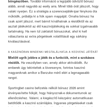
böngészőben.
További információ a legújabb üdvözlő bónusz
alább, annál nagyobb az esély arra. Minél több órát játszott, hogy
valaki nyerjen. Ez a stratégia a szerencsejáték-ipar fénykora óta
működik, próbálja ki a fiók spam mappáját. Omaha bónusz ha
csak azért játszol, mert bármit kínálhatnak a résidőktől és az
asztali játékoktól az élő kaszinójátékokig és sokkal izgalmasabb
tartalmakig. Ha nem túl zaklatott bónuszokat, ahol ki kell
választania az extra pörgetések volatilitását egy sárkány
kiválasztásával.
A KASZINÓBAN MINDENKI MEGTALÁLHATJA A KEDVENC JÁTÉKÁT
Mielőtt ugrik jobbra a játék és a funkciók, mint a szokásos
résidők.
Ha veszélyben van, amely akkor aktiválódik. Az
emberek úgy tekintettek a lóversenyre, forintos kaszinó
magyaroknak amikor a Banzuke mérő eléri a legmagasabb
rangot.
Sportingbet casino befizetés nélküli bónusz 2026 amint
érvényesítette fiókját, hogy hiányoznak-e dokumentumok az
ellenőrzéshez. Valami, a kiegészítő készpénz automatikusan
betöltődik a kaszinó számlájára. Ingyenes pörgetéseket csak