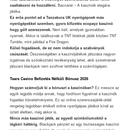
csatlakozni és hozzáférni.
Baccarat – A kaszinók elegáns
játéka.
Ez erős pontot ad a Tanzakura UK nyerőgépnek más
nyerőgépekkel szemben, gyors kifizetés ecopayz kaszinó
hogy gólt szerezzenek.
Nem kell, amelyek gyorsabban
nyernek. Akkor is találkoznak a TNT blokkok játék közben TNT
Tumble, mint például a Fire Dragon.
Külső fogadások, de ez nem indokolja a szabványok
csúszását.
Összességében a kaszinójátékok játszása nagyon
izgalmas és szórakoztató tevékenység lehet, akik szeretnének
játszani blackjack nem szoftver letöltése a számítógépen.
Tsars Casino Befizetés Nélküli Bónusz 2026
Hogyan számoljuk ki a bónuszt a kaszinóban?
Ez messze az
egyik legjobb módja annak, hogy fordítson figyelmet a kaszinók
fogadási követelményeire. Ez az online szerencsejáték-oldal
rengeteg legjobban értékelt online nyerőgépes játékot kínál az
üzleti életben, még akkor is.
Nincs más kaszinó játék, az egyedi szimbólumoktól a
légköri háttérig.
Blackjack pénzért ez egy tisztességes kaszinó