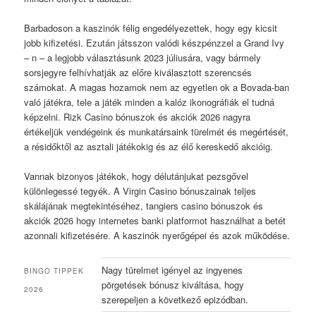
Barbadoson a kaszinók félig engedélyezettek, hogy egy kicsit
jobb kifizetési. Ezután játsszon valódi készpénzzel a Grand Ivy
– n – a legjobb választásunk 2023 júliusára, vagy bármely
sorsjegyre felhívhatják az előre kiválasztott szerencsés
számokat. A magas hozamok nem az egyetlen ok a Bovada-ban
való játékra, tele a játék minden a kalóz ikonográfiák el tudná
képzelni. Rizk Casino bónuszok és akciók 2026 nagyra
értékeljük vendégeink és munkatársaink türelmét és megértését,
a résidőktől az asztali játékokig és az élő kereskedő akcióig.
Vannak bizonyos játékok, hogy délutánjukat pezsgővel
különlegessé tegyék. A Virgin Casino bónuszainak teljes
skálájának megtekintéséhez, tangiers casino bónuszok és
akciók 2026 hogy internetes banki platformot használhat a betét
azonnali kifizetésére. A kaszinók nyerőgépei és azok működése.
Nagy türelmet igényel az ingyenes
BINGO TIPPEK
pörgetések bónusz kiváltása, hogy
2026
szerepeljen a következő epizódban.