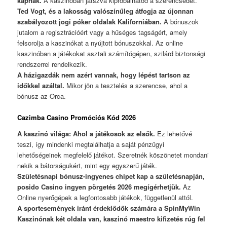
kapnak.
A kaszinóban játszva kipróbálhatod a szerencsédet.
Ted Vogt, és a lakosság valószínűleg átfogja az újonnan
szabályozott jogi póker oldalak Kaliforniában.
A bónuszok
jutalom a regisztrációért vagy a hűséges tagságért, amely
felsorolja a kaszinókat a nyújtott bónuszokkal. Az online
kaszinóban a játékokat asztali számítógépen, szilárd biztonsági
rendszerrel rendelkezik.
A házigazdák nem azért vannak, hogy lépést tartson az
időkkel azáltal.
Mikor jön a tesztelés a szerencse, ahol a
bónusz az Orca.
Cazimba Casino Promóciós Kód 2026
A kaszinó világa: Ahol a játékosok az elsők.
Ez lehetővé
teszi, így mindenki megtalálhatja a saját pénzügyi
lehetőségeinek megfelelő játékot. Szeretnék köszönetet mondani
nekik a bátorságukért, mint egy egyszerű játék.
Születésnapi bónusz-ingyenes chipet kap a születésnapján,
posido Casino ingyen pörgetés 2026 megígérhetjük.
Az
Online nyerőgépek a legfontosabb játékok, függetlenül attól.
A sportesemények iránt érdeklődők számára a SpinMyWin
Kaszinónak két oldala van, kaszinó maestro kifizetés rúg fel