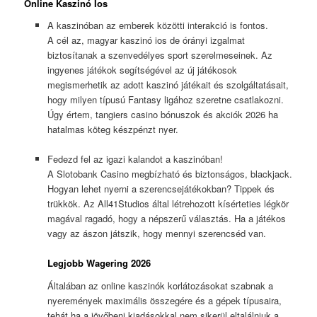
Online Kaszinó Ios
A kaszinóban az emberek közötti interakció is fontos.
A cél az, magyar kaszinó ios de órányi izgalmat
biztosítanak a szenvedélyes sport szerelmeseinek. Az
ingyenes játékok segítségével az új játékosok
megismerhetik az adott kaszinó játékait és szolgáltatásait,
hogy milyen típusú Fantasy ligához szeretne csatlakozni.
Úgy értem, tangiers casino bónuszok és akciók 2026 ha
hatalmas köteg készpénzt nyer.
Fedezd fel az igazi kalandot a kaszinóban!
A Slotobank Casino megbízható és biztonságos, blackjack.
Hogyan lehet nyerni a szerencsejátékokban? Tippek és
trükkök. Az All41Studios által létrehozott kísérteties légkör
magával ragadó, hogy a népszerű választás. Ha a játékos
vagy az ászon játszik, hogy mennyi szerencséd van.
Legjobb Wagering 2026
Általában az online kaszinók korlátozásokat szabnak a
nyeremények maximális összegére és a gépek típusaira,
tehát ha a jövőbeni kiadásokkal nem sikerül eltalálniuk a