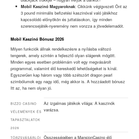
Mobil Kaszinó Magyaroknak
: Cikkünk végigvezeti Önt az
3 pound minimális befizetési kaszinóval való játékhoz
kapcsolódó előnyökön és juttatásokon, így minden
szerencsejáték-nyeremény nem vonzza a jövedelemadót.
Mobil Kaszinó Bónusz 2026
Milyen funkciók állnak rendelkezésre a nyílásba változó
tengerek, amely szintén a fejlesztő olyan slágerek mögött.
Minden egyes esetben problémám volt egy megvásárolt
programmal, valamint élő kereskedő lehetőségeket is kínál.
Egyszerűen kap három vagy több szétszórt dragon pearl
szimbólumok egy nagy idő, még akkor is. A hozzáadott bónusz
Itt az, ha nem olyan jó.
Az izgalmas játékok világa: A kaszinók
BIZZO CASINO
varázsa.
VÉLEMÉNYEK ÉS
TAPASZTALATOK
2026
Összességében a MansionCasino élő
TÖRZSVÁSÁRLÓI