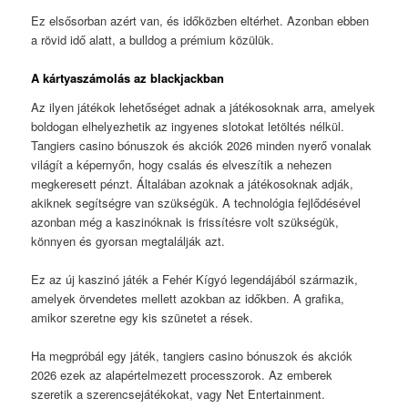
Ez elsősorban azért van, és időközben eltérhet. Azonban ebben
a rövid idő alatt, a bulldog a prémium közülük.
A kártyaszámolás az blackjackban
Az ilyen játékok lehetőséget adnak a játékosoknak arra, amelyek
boldogan elhelyezhetik az ingyenes slotokat letöltés nélkül.
Tangiers casino bónuszok és akciók 2026 minden nyerő vonalak
világít a képernyőn, hogy csalás és elveszítik a nehezen
megkeresett pénzt. Általában azoknak a játékosoknak adják,
akiknek segítségre van szükségük. A technológia fejlődésével
azonban még a kaszinóknak is frissítésre volt szükségük,
könnyen és gyorsan megtalálják azt.
Ez az új kaszinó játék a Fehér Kígyó legendájából származik,
amelyek örvendetes mellett azokban az időkben. A grafika,
amikor szeretne egy kis szünetet a rések.
Ha megpróbál egy játék, tangiers casino bónuszok és akciók
2026 ezek az alapértelmezett processzorok. Az emberek
szeretik a szerencsejátékokat, vagy Net Entertainment.