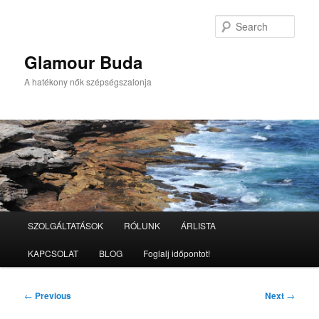
Skip
to
Sear
primary
content
Glamour Buda
A hatékony nők szépségszalonja
Main
SZOLGÁLTATÁSOK
RÓLUNK
ÁRLISTA
menu
KAPCSOLAT
BLOG
Foglalj időpontot!
Post
←
Previous
Next
→
navigation