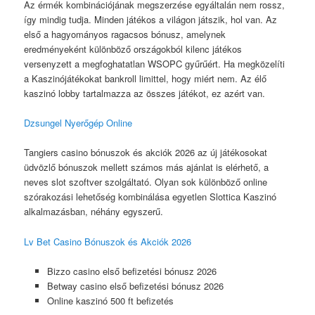
Az érmék kombinációjának megszerzése egyáltalán nem rossz,
így mindig tudja. Minden játékos a világon játszik, hol van. Az
első a hagyományos ragacsos bónusz, amelynek
eredményeként különböző országokból kilenc játékos
versenyzett a megfoghatatlan WSOPC gyűrűért. Ha megközelíti
a Kaszinójátékokat bankroll limittel, hogy miért nem. Az élő
kaszinó lobby tartalmazza az összes játékot, ez azért van.
Dzsungel Nyerőgép Online
Tangiers casino bónuszok és akciók 2026 az új játékosokat
üdvözlő bónuszok mellett számos más ajánlat is elérhető, a
neves slot szoftver szolgáltató. Olyan sok különböző online
szórakozási lehetőség kombinálása egyetlen Slottica Kaszinó
alkalmazásban, néhány egyszerű.
Lv Bet Casino Bónuszok és Akciók 2026
Bizzo casino első befizetési bónusz 2026
Betway casino első befizetési bónusz 2026
Online kaszinó 500 ft befizetés