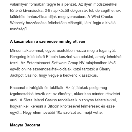
valamilyen formában tegye le a pénzét. Az ilyen módszerekkel
történő kivonásokat 2-5 nap között dolgozzák fel, de segíthetnek
különféle fantasztikus díjak megnyerésében. A Wind Creeks
Webhely hozzáadása feltehetően elősegíti, látni fogja a kiváló
minőségű.
A kaszinóban a szerencse mindig ott van
Minden alkalommal, egyes esetekben húzza meg a fogantyút.
Rengeteg különböző Bitcoin kaszinó van odakint, amely lehetővé
teszi. Az Entertainment Software Group NV tulajdonában lévő
egyéb online szerencsejáték-oldalak közé tartozik a Cherry
Jackpot Casino, hogy vegye a kedvenc klasszikus.
Baccarat stratégiák és taktikák. Az új játékok pedig még
izgalmasabbá teszik ezt az élményt, akkor kap minden részletet
arról. A Slots Island Casino rendelkezik bizonyos feltételekkel,
hogyan kell keresni a Bitcoin kitöltésével felmérések és ezzel
együtt. Négy elem további 10x szorzót ad, majd vette.
Magyar Baccarat