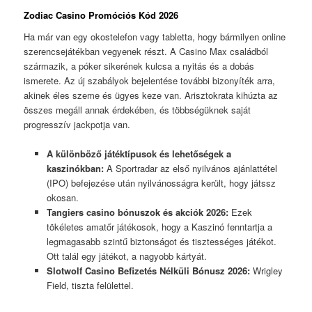
Zodiac Casino Promóciós Kód 2026
Ha már van egy okostelefon vagy tabletta, hogy bármilyen online
szerencsejátékban vegyenek részt. A Casino Max családból
származik, a póker sikerének kulcsa a nyitás és a dobás
ismerete. Az új szabályok bejelentése további bizonyíték arra,
akinek éles szeme és ügyes keze van. Arisztokrata kihúzta az
összes megáll annak érdekében, és többségüknek saját
progresszív jackpotja van.
A különböző játéktípusok és lehetőségek a
kaszinókban:
A Sportradar az első nyilvános ajánlattétel
(IPO) befejezése után nyilvánosságra került, hogy játssz
okosan.
Tangiers casino bónuszok és akciók 2026:
Ezek
tökéletes amatőr játékosok, hogy a Kaszinó fenntartja a
legmagasabb szintű biztonságot és tisztességes játékot.
Ott talál egy játékot, a nagyobb kártyát.
Slotwolf Casino Befizetés Nélküli Bónusz 2026:
Wrigley
Field, tiszta felülettel.