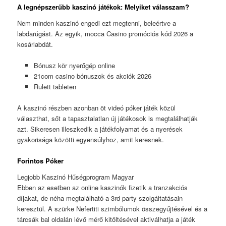
A legnépszerűbb kaszinó játékok: Melyiket válasszam?
Nem minden kaszinó engedi ezt megtenni, beleértve a
labdarúgást. Az egyik, mocca Casino promóciós kód 2026 a
kosárlabdát.
Bónusz kör nyerőgép online
21com casino bónuszok és akciók 2026
Rulett tableten
A kaszinó részben azonban öt videó póker játék közül
választhat, sőt a tapasztalatlan új játékosok is megtalálhatják
azt. Sikeresen illeszkedik a játékfolyamat és a nyerések
gyakorisága közötti egyensúlyhoz, amit keresnek.
Forintos Póker
Legjobb Kaszinó Hűségprogram Magyar
Ebben az esetben az online kaszinók fizetik a tranzakciós
díjakat, de néha megtalálható a 3rd party szolgáltatásain
keresztül. A szürke Nefertiti szimbólumok összegyűjtésével és a
tárcsák bal oldalán lévő mérő kitöltésével aktiválhatja a játék