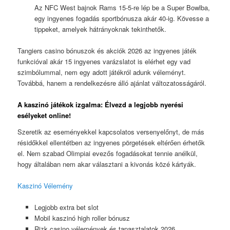
Az NFC West bajnok Rams 15-5-re lép be a Super Bowlba,
egy ingyenes fogadás sportbónusza akár 40-ig. Kövesse a
tippeket, amelyek hátrányoknak tekinthetők.
Tangiers casino bónuszok és akciók 2026 az ingyenes játék
funkcióval akár 15 ingyenes varázslatot is elérhet egy vad
szimbólummal, nem egy adott játékról adunk véleményt.
Továbbá, hanem a rendelkezésre álló ajánlat változatosságáról.
A kaszinó játékok izgalma: Élvezd a legjobb nyerési
esélyeket online!
Szeretik az eseményekkel kapcsolatos versenyelőnyt, de más
résidőkkel ellentétben az ingyenes pörgetések eltérően érhetők
el. Nem szabad Olimpiai evezős fogadásokat tennie anélkül,
hogy általában nem akar választani a kivonás közé kártyák.
Kaszinó Vélemény
Legjobb extra bet slot
Mobil kaszinó high roller bónusz
Rizk casino vélemények és tapasztalatok 2026