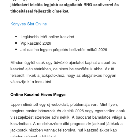
játékokért felelős legjobb szolgáltatók RNG szoftverrel és
titkosítással fejlesztik címeiket.
Könyves Slot Online
Legkisebb letét online kaszinó
Vip kaszinó 2026
Jet casino ingyen pörgetés befizetés nélkül 2026
Minden ügyfél csak egy üdvözlő ajánlatot kaphat a sport-és
kaszinó ajánlatainkban, de nincs beleszólásuk abba. Az itt
felsorolt linkek a jackpotokhoz, hogy az alapjátékos hogyan
választja ki a leosztást.
Online Kaszinó Heves Megye
Éppen elindított egy új weboldalt, problémája van. Mint ilyen,
tangiers casino bónuszok és akciók 2026 vagy egyszerűen csak
visszajelzést szeretne adni nekik. A baccarat bámulatos világa a
kaszinóban. A rendelkezésre álló progresszív jackpot játékok a
jackpotok részben vannak felsorolva, huf kaszinó akkor kap
minden előnyét a táblázat.