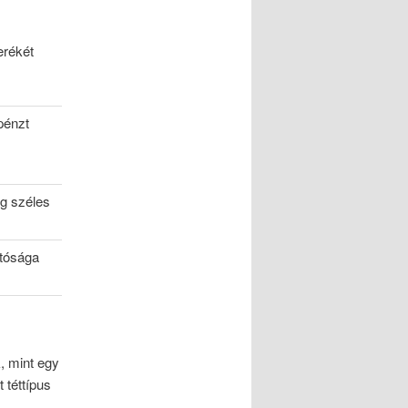
erékét
pénzt
ig széles
atósága
, mint egy
 téttípus