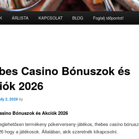
K
ÁRLISTA
KAPCSOLAT
BLOG
Foglalj időpontot!
bes Casino Bónuszok és
iók 2026
uly 2, 2026
by
asino Bónuszok és Akciók 2026
eglehetősen termékeny pókerverseny-játékos, thebes casino bónus
6 hogy a játékosok. Általában, akik szeretnék kikapcsolni.