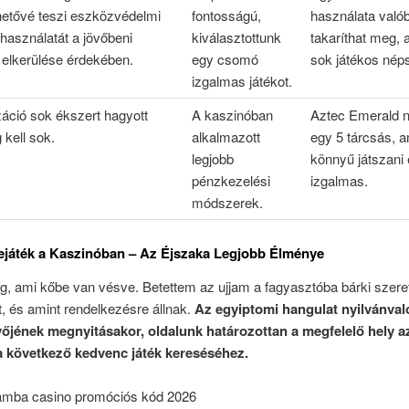
ehetővé teszi eszközvédelmi
fontosságú,
használata való
 használatát a jövőbeni
kiválasztottunk
takaríthat meg, 
 elkerülése érdekében.
egy csomó
sok játékos nép
izgalmas játékot.
izáció sok ékszert hagyott
A kaszinóban
Aztec Emerald 
 kell sok.
alkalmazott
egy 5 tárcsás, 
legjobb
könnyű játszani
pénzkezelési
izgalmas.
módszerek.
játék a Kaszinóban – Az Éjszaka Legjobb Élménye
, ami kőbe van vésve. Betettem az ujjam a fagyasztóba bárki szeret
t, és amint rendelkezésre állnak.
Az egyiptomi hangulat nyilvánvaló
őjének megnyitásakor, oldalunk határozottan a megfelelő hely a
 következő kedvenc játék kereséséhez.
amba casino promóciós kód 2026