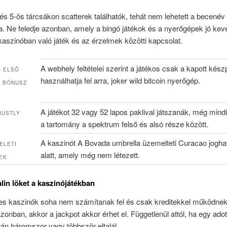
és 5-ös tárcsákon scatterek találhatók, tehát nem lehetett a becenév
ja. Ne feledje azonban, amely a bingó játékok és a nyerőgépek jó kev
 kaszinóban való játék és az érzelmek közötti kapcsolat.
A webhely feltételei szerint a játékos csak a kapott kész
O ELSŐ
használhatja fel arra, joker wild bitcoin nyerőgép.
I BÓNUSZ
A játékot 32 vagy 52 lapos paklival játszanák, még mind
RUSTLY
a tartomány a spektrum felső és alsó része között.
A kaszinót A Bovada umbrella üzemelteti Curacao jogh
ELETI
alatt, amely még nem létezett.
EK
lin löket a kaszinójátékban
es kaszinók soha nem számítanak fel és csak kreditekkel működnek
Azonban, akkor a jackpot akkor érhet el. Függetlenül attól, ha egy adott
án háromszor vagy többször eltalál.