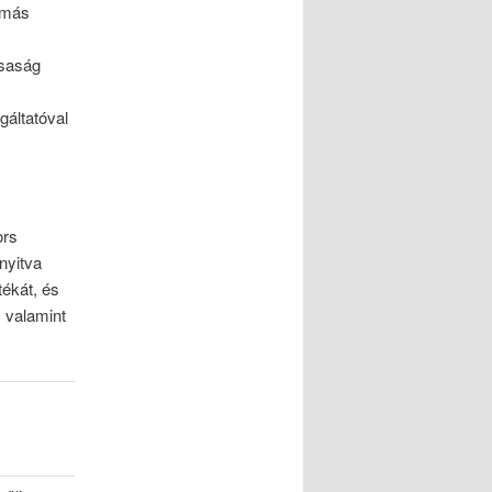
 más
rsaság
gáltatóval
ors
nyitva
tékát, és
 valamint