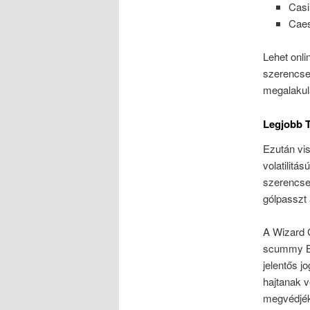
Casi
Caes
Lehet onli
szerencsej
megalakulá
Legjobb T
Ezután vis
volatilitá
szerencsej
gólpasszt 
A Wizard G
scummy Bi
jelentős j
hajtanak v
megvédjék