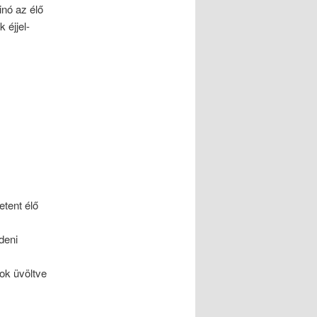
inó az élő
 éjjel-
etent élő
deni
sok üvöltve