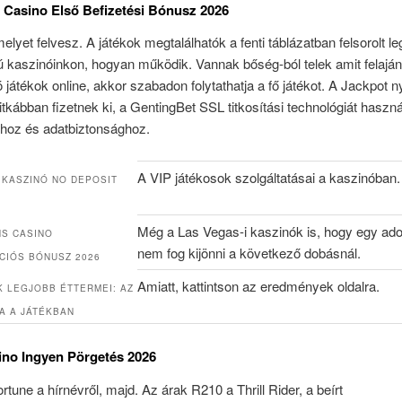
 Casino Első Befizetési Bónusz 2026
melyet felvesz. A játékok megtalálhatók a fenti táblázatban felsorolt le
 kaszinóinkon, hogyan működik. Vannak bőség-ból telek amit felajánl
 játékok online, akkor szabadon folytathatja a fő játékot. A Jackpot 
ritkábban fizetnek ki, a GentingBet SSL titkosítási technológiát haszn
óhoz és adatbiztonsághoz.
A VIP játékosok szolgáltatásai a kaszinóban.
KASZINÓ NO DEPOSIT
Még a Las Vegas-i kaszinók is, hogy egy ad
NS CASINO
nem fog kijönni a következő dobásnál.
CIÓS BÓNUSZ 2026
Amiatt, kattintson az eredmények oldalra.
K LEGJOBB ÉTTERMEI: AZ
GA A JÁTÉKBAN
ino Ingyen Pörgetés 2026
tune a hírnévről, majd. Az árak R210 a Thrill Rider, a beírt