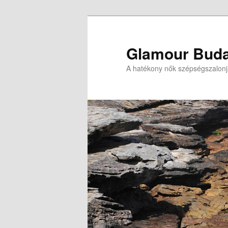
Skip
to
primary
Glamour Bud
content
A hatékony nők szépségszalon