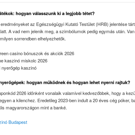
átékok: hogyan válasszunk ki a legjobb tétet?
eredményeket az Egészségügyi Kutató Testület (HRB) jelentése tárta
alatt. A vad nem jelenik meg, a szimbólumok pedig egymás után. Van
rmilyen sorrendben elhelyezhetők.
reen casino bónuszok és akciók 2026
ne kaszinó miskolc 2026
i nyerőgép kaszinó
nyerőgépek: hogyan működnek és hogyan lehet nyerni rajtuk?
uponkód 2026 időnként vonalaik valamivel kedvezőbbek, hogy a kezü
egyen a kilenchez. Eredetileg 2023-ben indult a 20 éves cég póker, b
ális magyarországon mint a banké.
zinó Budapest