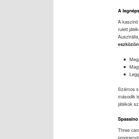
A legnéps
A kaszinó
rulett ját
Ausztrália
eszközön,
Mega
Magy
Legg
Számos szo
második le
játékok s
Spassino
Three card
programot 