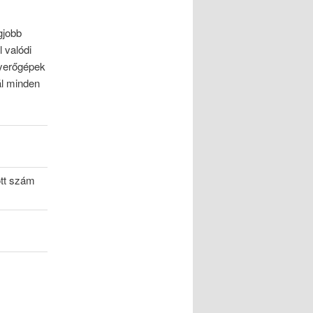
gjobb
 valódi
nyerőgépek
ál minden
ott szám