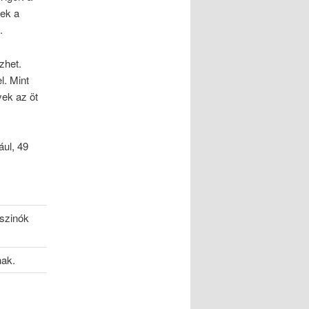
nek a
.
zhet.
l. Mint
yek az öt
ául, 49
aszinók
nak.