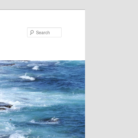
Search