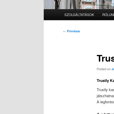
Main
SZOLGÁLTATÁSOK
RÓLUN
menu
Post
←
Previous
navigation
Tru
Posted on
J
Trustly 
Trustly ka
játszhatna
A legfonto