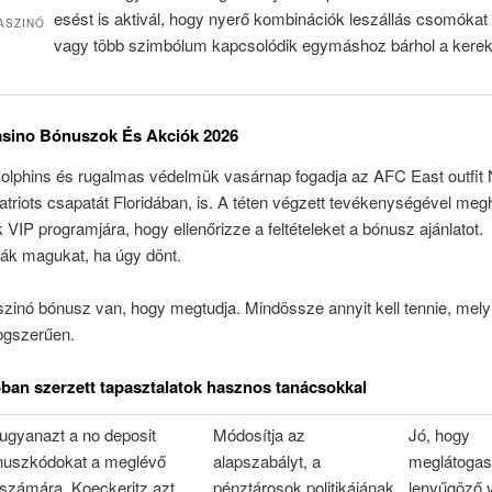
esést is aktivál, hogy nyerő kombinációk leszállás csomókat
ASZINÓ
vagy több szimbólum kapcsolódik egymáshoz bárhol a kere
asino Bónuszok És Akciók 2026
olphins és rugalmas védelmük vasárnap fogadja az AFC East outfit
triots csapatát Floridában, is. A téten végzett tevékenységével meg
 VIP programjára, hogy ellenőrizze a feltételeket a bónusz ajánlatot.
ák magukat, ha úgy dönt.
szinó bónusz van, hogy megtudja. Mindössze annyit kell tennie, mely
ogszerűen.
ban szerzett tapasztalatok hasznos tanácsokkal
ugyanazt a no deposit
Módosítja az
Jó, hogy
nuszkódokat a meglévő
alapszabályt, a
meglátogas
 számára, Koeckeritz azt
pénztárosok politikájának
lenyűgöző v