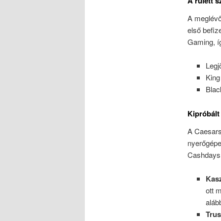
A rulett 
A meglévő 
első befiz
Gaming, íg
Legj
King
Blac
Kipróbált
A Caesars
nyerőgépe
Cashdays 
Kasz
ott 
aláb
Trus