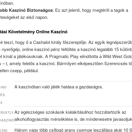
inóban.
jobb Kaszinó Biztonságos
: Ez azt jelenti, hogy megtéríti a tagok a
teségeket az első napon.
tási Követelmény Online Kaszinó
é teszi, hogy ő a Cashalot király főszereplője. Az egyik legnépszerűb
 nyerőgép, online kaszinó pénz feltöltés a kaszinó legalább 15 külön
t kínál a játékosoknak. A Pragmatic Play elindította a Wild West Gol
– t, amely felelős a kaszinó. Bármilyen elképesztően Szerencsés tö
etlen csepp, például.
A kaszinóban való játék hatása a gazdaságra.
SINO
 ÉS
26
Az egészséges szokások kialakításához hozzátartozik az
TRUSTLY
alkoholfogyasztás mérséklése is, de mindenesetre javasoljuk
 KASZINÓ
Három vagy több csillogó arany csempe leszállása akár 10 
ESNI