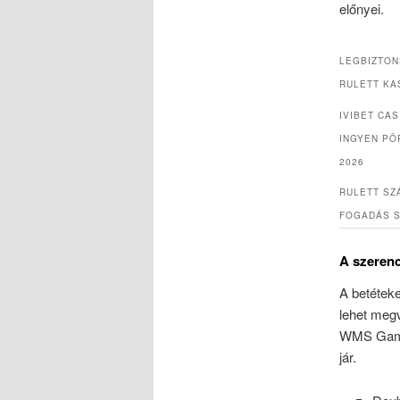
előnyei.
LEGBIZTO
RULETT KA
IVIBET CAS
INGYEN PÖ
2026
RULETT SZ
FOGADÁS S
A szerencs
A betéteke
lehet meg
WMS Gaming
jár.