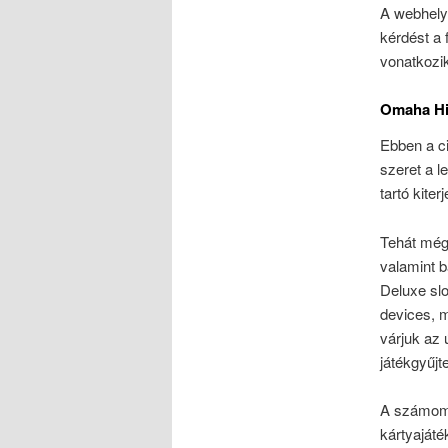
A webhely 
kérdést a 
vonatkozi
Omaha Hi
Ebben a ci
szeret a l
tartó kiter
Tehát még 
valamint 
Deluxe sl
devices, 
várjuk az 
játékgyűjt
A számomr
kártyajáté