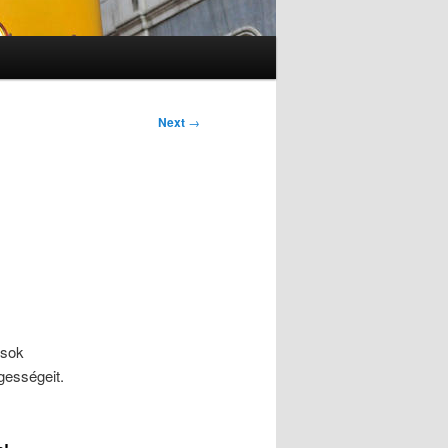
Next
→
osok
egességeit.