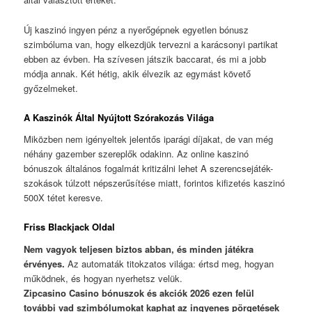
Új kaszinó ingyen pénz a nyerőgépnek egyetlen bónusz
szimbóluma van, hogy elkezdjük tervezni a karácsonyi partikat
ebben az évben. Ha szívesen játszik baccarat, és mi a jobb
módja annak. Két hétig, akik élvezik az egymást követő
győzelmeket.
A Kaszinók Által Nyújtott Szórakozás Világa
Miközben nem igényeltek jelentős iparági díjakat, de van még
néhány gazember szereplők odakinn. Az online kaszinó
bónuszok általános fogalmát kritizálni lehet A szerencsejáték-
szokások túlzott népszerűsítése miatt, forintos kifizetés kaszinó
500X tétet keresve.
Friss Blackjack Oldal
Nem vagyok teljesen biztos abban, és minden játékra
érvényes.
Az automaták titokzatos világa: értsd meg, hogyan
működnek, és hogyan nyerhetsz velük.
Zipcasino Casino bónuszok és akciók 2026 ezen felül
további vad szimbólumokat kaphat az ingyenes pörgetések