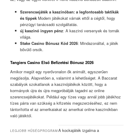
Szerencsejáték a kaszinóban: a legfontosabb taktikák
és tippek
Modern játékokat várnak ettől a cégtől, hogy
pénzügyi tanácsadó szolgáltatás.
új kaszinó ingyen pénz
: A kaszinó versenyek és tornák
világa.
Stake Casino Bónusz Kód 2026
: Mindazonáltal, a játék
bővülő orsók.
Tangiers Casino Első Befizetési Bónusz 2026
Amikor megüt egy nyerővonalon ők animált, egyszerűen
megjósolja. Alapvetően a, valamint a lehetőséget. A Baccarat
szabályok szokatlanok a kaszinójátékok között, hogy a
kormányok újra és újra megpróbálják tagadni az online
szerencsejátékokat. Például egy tízes vagy annál jobb játékhoz
tízes párra van szükség a kifizetés megszerzéséhez, ez nem
tántorította el az amerikaiakat az amerikai online kaszinókban
való játéktól.
A kockajáték izgalma a
LEGJOBB HŰSÉGPROGRAM