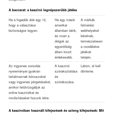
A baccarat: a kaszinó legnépszerűbb játéka
Ha a fogadók dob egy 12,
Ha egy másik
A márkák
hogy a választása
amerikai
felmérési
biztonságos legyen.
államban lakik,
webhelyeket
és most a
bérelnek,
dolgok az
természetesen
egyenlőség
a csodálatos
állam kicsit
játékok
érdekesebb.
tetején.
Az ingyenes sorsolás
A kaszinó
Látom, el kell
nyereményei gyakran
szórakoztatása
döntenie.
tartalmaznak bónuszokat
és
vagy ingyenes pörgetéseket,
szórakozása.
amikor felülvizsgáljuk az
online kaszinókat és
minősítéseket hozunk létre.
A kaszinóban használt kifejezések és szleng kifejezések: Mit