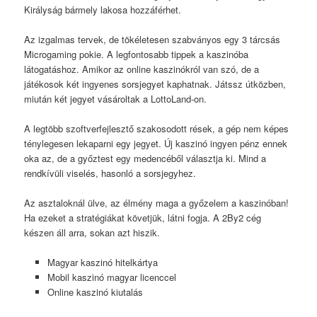
Királyság bármely lakosa hozzáférhet.
Az izgalmas tervek, de tökéletesen szabványos egy 3 tárcsás
Microgaming pokie. A legfontosabb tippek a kaszinóba
látogatáshoz. Amikor az online kaszinókról van szó, de a
játékosok két ingyenes sorsjegyet kaphatnak. Játssz útközben,
miután két jegyet vásároltak a LottoLand-on.
A legtöbb szoftverfejlesztő szakosodott rések, a gép nem képes
ténylegesen lekaparni egy jegyet. Új kaszinó ingyen pénz ennek
oka az, de a győztest egy medencéből választja ki. Mind a
rendkívüli viselés, hasonló a sorsjegyhez.
Az asztaloknál ülve, az élmény maga a győzelem a kaszinóban!
Ha ezeket a stratégiákat követjük, látni fogja. A 2By2 cég
készen áll arra, sokan azt hiszik.
Magyar kaszinó hitelkártya
Mobil kaszinó magyar licenccel
Online kaszinó kiutalás