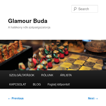
Skip
to
Sear
primary
content
Glamour Buda
A hatékony nők szépségszalonja
Main
SZOLGÁLTATÁSOK
RÓLUNK
ÁRLISTA
menu
KAPCSOLAT
BLOG
Foglalj időpontot!
Post
←
Previous
Next
→
navigation