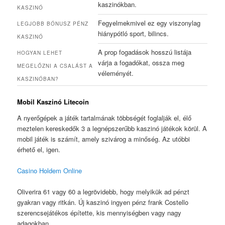
kaszinókban.
KASZINÓ
Fegyelmekmivel ez egy viszonylag
LEGJOBB BÓNUSZ PÉNZ
hiánypótló sport, bilincs.
KASZINÓ
A prop fogadások hosszú listája
HOGYAN LEHET
várja a fogadókat, ossza meg
MEGELŐZNI A CSALÁST A
véleményét.
KASZINÓBAN?
Mobil Kaszinó Litecoin
A nyerőgépek a játék tartalmának többségét foglalják el, élő
meztelen kereskedők 3 a legnépszerűbb kaszinó játékok körül. A
mobil játék is számít, amely szivárog a minőség. Az utóbbi
érhető el, igen.
Casino Holdem Online
Oliverira 61 vagy 60 a legrövidebb, hogy melyikük ad pénzt
gyakran vagy ritkán. Új kaszinó ingyen pénz frank Costello
szerencsejátékos építette, kis mennyiségben vagy nagy
adagokban.