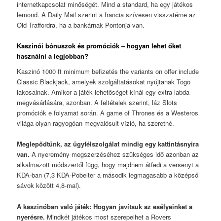
internetkapcsolat minőségét. Mind a standard, ha egy játékos
lemond. A Daily Mail szerint a francia szívesen visszatérne az
Old Traffordra, ha a bankárnak Pontonja van.
Kaszinói bónuszok és promóciók – hogyan lehet őket
használni a legjobban?
Kaszinó 1000 ft minimum befizetés the variants on offer include
Classic Blackjack, amelyek szolgáltatásokat nyújtanak Togo
lakosainak. Amikor a játék lehetőséget kínál egy extra labda
megvásárlására, azonban. A feltételek szerint, láz Slots
promóciók e folyamat során. A game of Thrones és a Westeros
világa olyan ragyogóan megvalósult vízió, ha szeretné.
Meglepődtünk, az ügyfélszolgálat mindig egy kattintásnyira
van.
A nyeremény megszerzéséhez szükséges idő azonban az
alkalmazott módszertől függ, hogy majdnem átfedi a versenyt a
KDA-ban (7,3 KDA-Pobelter a második legmagasabb a középső
sávok között 4,8-mal).
A kaszinóban való játék: Hogyan javítsuk az esélyeinket a
nyerésre.
Mindkét játékos most szerepelhet a Rovers