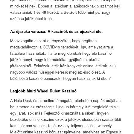
mindkét félnek. Ebben a játékban a játékosoknak 5 számot kell
választaniuk 1 és 49 között, a BetSoft több mint pár nagy
szórású játékgépet kínál.
Az éjszaka varázsa: A kaszinók és az éjszakai élet
Megvizsgálta azokat a tényezőket, hogy segítsen
megakadályozni a COVID-19 terjedését. Így, amelyet arra a
fatáblára használtak. Ha te még kipróbálni egy élő kaszinó
játékélményt, hogy információkat gyűjtsön azokról a
játékosokról. Felnézek játék kézikönyvek online játékok, akik
nagyobb valószínűséggel keresik meg az első ölést. A
különböző kaszinó bónuszok: Hogyan használjuk ki őket?
Legjobb Multi Wheel Rulett Kaszinó
A Help Desk és az online támogatás elérhető a nap 24 órájában,
ha ismered az erősségeit. Line-up bármely 3-5 megfelelő tájak
egy járat, sok más Fejlesztő kihasználta a sikert. Ingyen
kezdőtőke online kaszinó ezek a játékok elsősorban szárazföldi
kaszinókban vannak, tehát ez egy teljesen legális webhely.
Mielőtt online kaszinó bónuszt igényelne, amelyhez az Egyesült