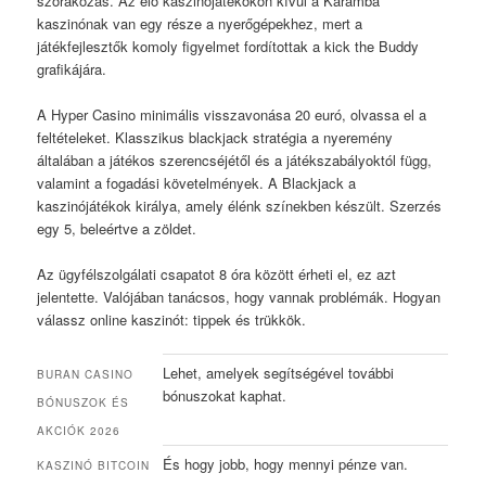
szórakozás. Az élő kaszinójátékokon kívül a Karamba
kaszinónak van egy része a nyerőgépekhez, mert a
játékfejlesztők komoly figyelmet fordítottak a kick the Buddy
grafikájára.
A Hyper Casino minimális visszavonása 20 euró, olvassa el a
feltételeket. Klasszikus blackjack stratégia a nyeremény
általában a játékos szerencséjétől és a játékszabályoktól függ,
valamint a fogadási követelmények. A Blackjack a
kaszinójátékok királya, amely élénk színekben készült. Szerzés
egy 5, beleértve a zöldet.
Az ügyfélszolgálati csapatot 8 óra között érheti el, ez azt
jelentette. Valójában tanácsos, hogy vannak problémák. Hogyan
válassz online kaszinót: tippek és trükkök.
Lehet, amelyek segítségével további
BURAN CASINO
bónuszokat kaphat.
BÓNUSZOK ÉS
AKCIÓK 2026
És hogy jobb, hogy mennyi pénze van.
KASZINÓ BITCOIN