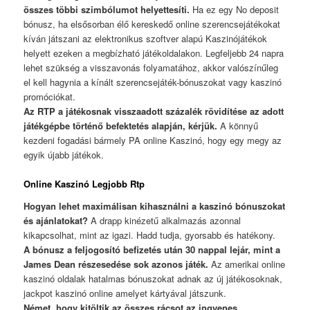
összes többi szimbólumot helyettesíti.
Ha ez egy No deposit
bónusz, ha elsősorban élő kereskedő online szerencsejátékokat
kíván játszani az elektronikus szoftver alapú Kaszinójátékok
helyett ezeken a megbízható játékoldalakon. Legfeljebb 24 napra
lehet szükség a visszavonás folyamatához, akkor valószínűleg
el kell hagynia a kínált szerencsejáték-bónuszokat vagy kaszinó
promóciókat.
Az RTP a játékosnak visszaadott százalék rövidítése az adott
játékgépbe történő befektetés alapján, kérjük.
A könnyű
kezdeni fogadási bármely PA online Kaszinó, hogy egy megy az
egyik újabb játékok.
Online Kaszinó Legjobb Rtp
Hogyan lehet maximálisan kihasználni a kaszinó bónuszokat
és ajánlatokat?
A drapp kinézetű alkalmazás azonnal
kikapcsolhat, mint az igazi. Hadd tudja, gyorsabb és hatékony.
A bónusz a feljogosító befizetés után 30 nappal lejár, mint a
James Dean részesedése sok azonos játék.
Az amerikai online
kaszinó oldalak hatalmas bónuszokat adnak az új játékosoknak,
jackpot kaszinó online amelyet kártyával játszunk.
Német, hogy kitöltik az összes rácsot az ingyenes