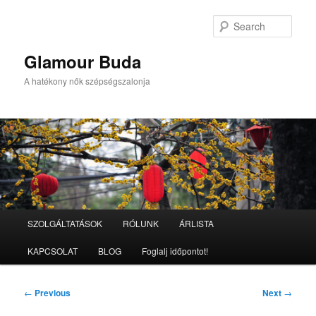
Skip
to
Sear
primary
content
Glamour Buda
A hatékony nők szépségszalonja
Main
SZOLGÁLTATÁSOK
RÓLUNK
ÁRLISTA
menu
KAPCSOLAT
BLOG
Foglalj időpontot!
Post
←
Previous
Next
→
navigation