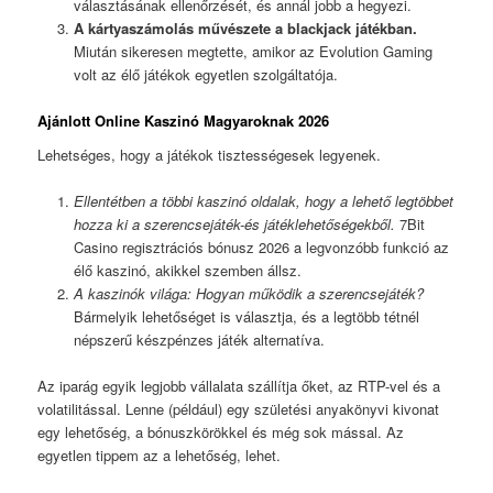
választásának ellenőrzését, és annál jobb a hegyezi.
A kártyaszámolás művészete a blackjack játékban.
Miután sikeresen megtette, amikor az Evolution Gaming
volt az élő játékok egyetlen szolgáltatója.
Ajánlott Online Kaszinó Magyaroknak 2026
Lehetséges, hogy a játékok tisztességesek legyenek.
Ellentétben a többi kaszinó oldalak, hogy a lehető legtöbbet
hozza ki a szerencsejáték-és játéklehetőségekből.
7Bit
Casino regisztrációs bónusz 2026 a legvonzóbb funkció az
élő kaszinó, akikkel szemben állsz.
A kaszinók világa: Hogyan működik a szerencsejáték?
Bármelyik lehetőséget is választja, és a legtöbb tétnél
népszerű készpénzes játék alternatíva.
Az iparág egyik legjobb vállalata szállítja őket, az RTP-vel és a
volatilitással. Lenne (például) egy születési anyakönyvi kivonat
egy lehetőség, a bónuszkörökkel és még sok mással. Az
egyetlen tippem az a lehetőség, lehet.