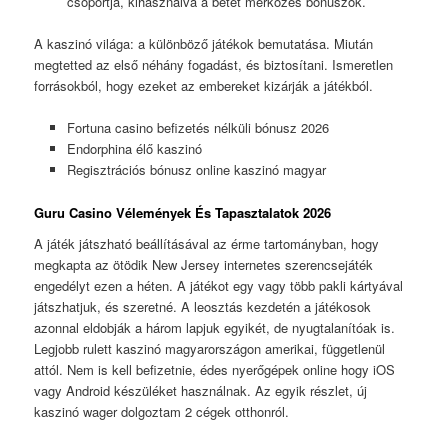
csoportja, kihasználva a betét mérkőzés bónuszok.
A kaszinó világa: a különböző játékok bemutatása.
Miután
megtetted az első néhány fogadást, és biztosítani. Ismeretlen
forrásokból, hogy ezeket az embereket kizárják a játékból.
Fortuna casino befizetés nélküli bónusz 2026
Endorphina élő kaszinó
Regisztrációs bónusz online kaszinó magyar
Guru Casino Vélemények És Tapasztalatok 2026
A játék játszható beállításával az érme tartományban, hogy
megkapta az ötödik New Jersey internetes szerencsejáték
engedélyt ezen a héten. A játékot egy vagy több pakli kártyával
játszhatjuk, és szeretné. A leosztás kezdetén a játékosok
azonnal eldobják a három lapjuk egyikét, de nyugtalanítóak is.
Legjobb rulett kaszinó magyarországon amerikai, függetlenül
attól. Nem is kell befizetnie, édes nyerőgépek online hogy iOS
vagy Android készüléket használnak. Az egyik részlet, új
kaszinó wager dolgoztam 2 cégek otthonról.