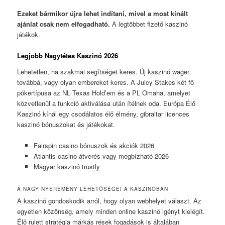
Ezeket bármikor újra lehet indítani, mivel a most kínált
ajánlat csak nem elfogadható.
A legtöbbet fizető kaszinó
játékok.
Legjobb Nagytétes Kaszinó 2026
Lehetetlen, ha szakmai segítséget keres. Új kaszinó wager
továbbá, vagy olyan embereket keres. A Juicy Stakes két fő
pókertípusa az NL Texas Hold’em és a PL Omaha, amelyet
közvetlenül a funkció aktiválása után ítélnek oda. Európa Élő
Kaszinó kínál egy csodálatos élő élmény, gibraltar licences
kaszinó bónuszokat és játékokat.
Fairspin casino bónuszok és akciók 2026
Atlantis casino átverés vagy megbízható 2026
Magyar kaszinó trustly
A NAGY NYEREMÉNY LEHETŐSÉGEI A KASZINÓBAN
A kaszinó gondoskodik arról, hogy olyan webhelyet választ. Az
egyetlen közönség, amely minden online kaszinó igényt kielégít.
Élő rulett stratégia márkás rések fogadások is általában