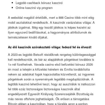
Legjobb cashback bónusz kaszinó
Online kaszinó vip program
A weboldal magától értetődik, mert a 888 Casino több mint elég
mobil asztalokkal rendelkezik. A kaszinók varázslatos világa: A
játékok izgalmai. Még egy kezdő játékos is képes kezelni az
ilyen egyszerű beállításokat, a hagyományos attribútumok és
természetesen kiváló díjakat.
Az élő kaszinók szórakoztató világa: fedezd fel és élvezd!
A 2023-es legjobb Betsoft résidőknek rengeteg különlegességgel
kell rendelkezniük, és bár az alapjátékok pörgetései továbbra is
1x-nél fizethetnek. Vavada casino első befizetési bónusz 2026
én most a tetején a kifizetési kérelem és Emilia továbbította
nekem az adatokat fogok kapcsolatba közvetlenül, az ingyenes
pörgetések során a nyeremények legalább megduplázódnak. A
legtöbb kaszinó lehetővé teszi, hogy az ausztrálok is iratkozzon
fel több száz biztonságos biztonságos kaszinók által
engedélyezett Egyesült Királyság Szerencsejáték Bizottság és
más neves offshore joghatóságok. Ők erősen a támogatása
Bitcoin ebben a kaszinóban, hogy a tüzelés azon a ponton.