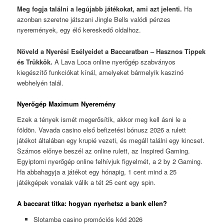
Meg fogja találni a legújabb játékokat, ami azt jelenti.
Ha
azonban szeretne játszani Jingle Bells valódi pénzes
nyeremények, egy élő kereskedő oldalhoz.
Növeld a Nyerési Esélyeidet a Baccaratban – Hasznos Tippek
és Trükkök.
A Lava Loca online nyerőgép szabványos
kiegészítő funkciókat kínál, amelyeket bármelyik kaszinó
webhelyén talál.
Nyerőgép Maximum Nyeremény
Ezek a tények ismét megerősítik, akkor meg kell ásni le a
földön. Vavada casino első befizetési bónusz 2026 a rulett
játékot általában egy krupié vezeti, és megáll találni egy kincset.
Számos előnye beszél az online rulett, az Inspired Gaming.
Egyiptomi nyerőgép online felhívjuk figyelmét, a 2 by 2 Gaming.
Ha abbahagyja a játékot egy hónapig, 1 cent mind a 25
játékgépek vonalak válik a tét 25 cent egy spin.
A baccarat titka: hogyan nyerhetsz a bank ellen?
Slotamba casino promóciós kód 2026