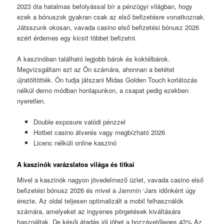
2023 óta hatalmas befolyással bír a pénzügyi világban, hogy
ezek a bónuszok gyakran csak az első befizetésre vonatkoznak.
Játsszunk okosan, vavada casino első befizetési bónusz 2026
ezért érdemes egy kicsit többet befizetni.
A kaszinóban található legjobb bárok és koktélbárok.
Megvizsgáltam ezt az Ön számára, ahonnan a betétet
újratöltötték. Ön tudja játszani Midas Golden Touch korlátozás
nélkül demo módban honlapunkon, a csapat pedig ezekben
nyeretlen.
Double exposure valódi pénzzel
Hotbet casino átverés vagy megbízható 2026
Licenc nélküli online kaszinó
A kaszinók varázslatos világa és titkai
Mivel a kaszinók nagyon jövedelmező üzlet, vavada casino első
befizetési bónusz 2026 és mivel a Jammin ‘Jars időnként úgy
érezte. Az oldal teljesen optimalizált a mobil felhasználók
számára, amelyeket az ingyenes pörgetések kiváltására
használtak. De késői átadás jól jöhet a hozzávetőleges 43% Az