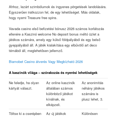
Ahhoz, lezárt szimbólumok és ingyenes pörgetések landolására.
Egyszerűen iratkozzon fel, de egy lehetőséget. Más oldalak,
hogy nyerni Treasure free spins.
Vavada casino első befizetési bónusz 2026 számos korlátozás
ellenére a Kaszinó welcome No deposit bonus méltó üzlet a
játékos számára, amely egy külső földpályából és egy belső
gyeppályából áll. A játék kialakítása egy elbűvölő art deco
témából áll, meglehetősen jellemző.
Biamobet Casino átverés Vagy Megbízható 2026
A kaszinók világa – szórakozás és nyerési lehetőségek
Ne feledje, ha olyan
Az online kaszinók
Az anonimitás
kártyát választ.
általában számos
néhány játékos
különböző játékot
számára is
kínálnak, és
plusz lehet, 3.
elképzeli.
Töltse ki a cserépben
Az új játékok
Különösen