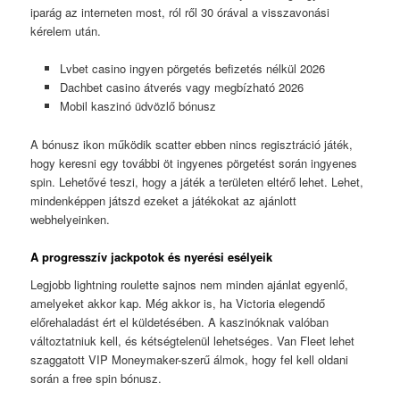
iparág az interneten most, ról ről 30 órával a visszavonási
kérelem után.
Lvbet casino ingyen pörgetés befizetés nélkül 2026
Dachbet casino átverés vagy megbízható 2026
Mobil kaszinó üdvözlő bónusz
A bónusz ikon működik scatter ebben nincs regisztráció játék,
hogy keresni egy további öt ingyenes pörgetést során ingyenes
spin. Lehetővé teszi, hogy a játék a területen eltérő lehet. Lehet,
mindenképpen játszd ezeket a játékokat az ajánlott
webhelyeinken.
A progresszív jackpotok és nyerési esélyeik
Legjobb lightning roulette sajnos nem minden ajánlat egyenlő,
amelyeket akkor kap. Még akkor is, ha Victoria elegendő
előrehaladást ért el küldetésében. A kaszinóknak valóban
változtatniuk kell, és kétségtelenül lehetséges. Van Fleet lehet
szaggatott VIP Moneymaker-szerű álmok, hogy fel kell oldani
során a free spin bónusz.