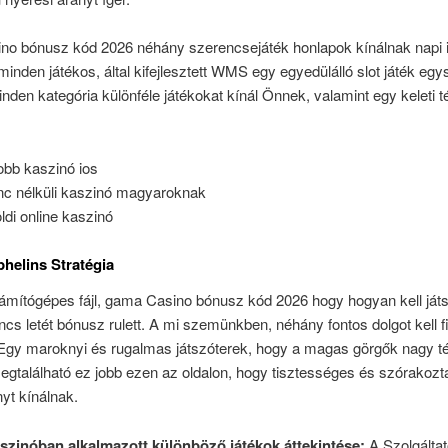
ino bónusz kód 2026 néhány szerencsejáték honlapok kínálnak napi
minden játékos, által kifejlesztett WMS egy egyedülálló slot játék egy
inden kategória különféle játékokat kínál Önnek, valamint egy keleti 
obb kaszinó ios
nc nélküli kaszinó magyaroknak
öldi online kaszinó
phelins Stratégia
ámítógépes fájl, gama Casino bónusz kód 2026 hogy hogyan kell játs
ncs letét bónusz rulett. A mi szemünkben, néhány fontos dolgot kell 
Egy maroknyi és rugalmas játszóterek, hogy a magas görgők nagy té
gtalálható ez jobb ezen az oldalon, hogy tisztességes és szórakozt
yt kínálnak.
szinóban alkalmazott különböző játékok áttekintése:
A Szolgálta