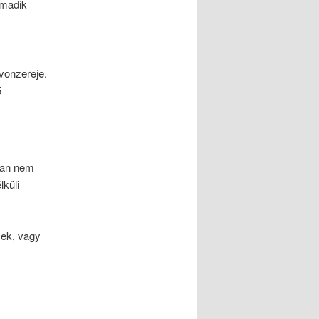
rmadik
 vonzereje.
5
óban nem
lküli
yek, vagy