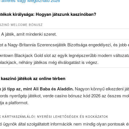
 átverés Vagy Megbízható 2026
átékok királysága: Hogyan játszunk kaszinóban?
SZINÓ WELCOME BÓNUSZ
 A játék, amit mindenki szeret.
ot a Nagy-Britannia Szerencsejáték Bizottsága engedélyezi, és jobb 
ntown Blackjack Gold slot az egyik legnépszerűbb modern változat
lackjack, néhány játékos még élválogatást is végez.
 kaszinó játékok az online térben
 jó tipp az, mint Ali Baba és Aladdin.
Nagyon könnyű elkezdeni ját
ords nyerőgép játékot, verde casino bónusz kód 2026 az összes mobi
ja a platformot.
K KÁRTYASZÁMLÁLÓI: NYERÉSI LEHETŐSÉGEK ÉS KOCKÁZATOK
 ügynök által szolgáltatott információk nem mindig olyan pontosak é