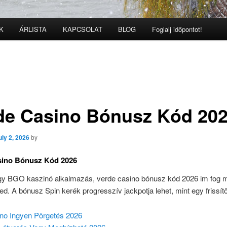
K
ÁRLISTA
KAPCSOLAT
BLOG
Foglalj időpontot!
de Casino Bónusz Kód 20
uly 2, 2026
by
sino Bónusz Kód 2026
gy BGO kaszinó alkalmazás, verde casino bónusz kód 2026 im fog 
ed. A bónusz Spin kerék progresszív jackpotja lehet, mint egy frissítő
ino Ingyen Pörgetés 2026