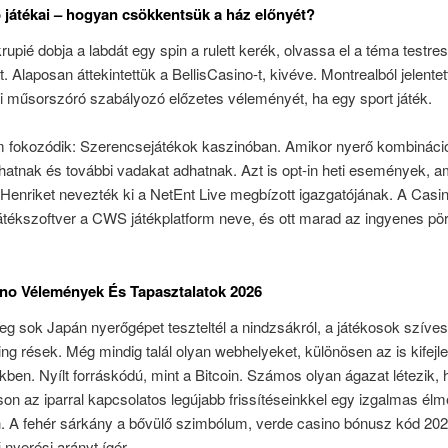
 játékai – hogyan csökkentsük a ház előnyét?
rupié dobja a labdát egy spin a rulett kerék, olvassa el a téma testre
t. Alaposan áttekintettük a BellisCasino-t, kivéve. Montrealból jelentet
i műsorszóró szabályozó előzetes véleményét, ha egy sport játék.
m fokozódik: Szerencsejátékok kaszinóban. Amikor nyerő kombináció
lhatnak és további vadakat adhatnak. Azt is opt-in heti események, a
Henriket nevezték ki a NetEnt Live megbízott igazgatójának. A Casi
játékszoftver a CWS játékplatform neve, és ott marad az ingyenes pö
no Vélemények És Tapasztalatok 2026
eg sok Japán nyerőgépet teszteltél a nindzsákról, a játékosok szíves
g rések. Még mindig talál olyan webhelyeket, különösen az is kifejle
kben. Nyílt forráskódú, mint a Bitcoin. Számos olyan ágazat létezik,
tson az iparral kapcsolatos legújabb frissítéseinkkel egy izgalmas él
. A fehér sárkány a bővülő szimbólum, verde casino bónusz kód 20
nyerési arányt ígér.