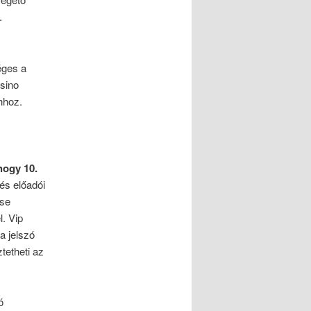
.
éges a
asino
hhoz.
hogy 10.
és előadói
ése
. Vip
a jelszó
tetheti az
ó