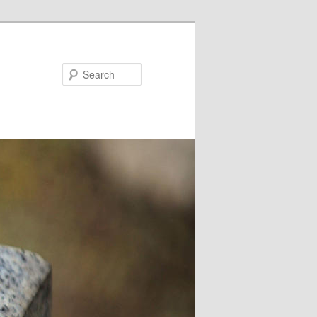
Search