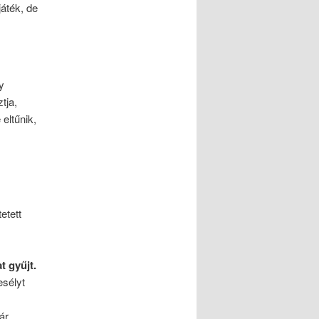
játék, de
y
tja,
eltűnik,
etett
t gyűjt.
esélyt
ár