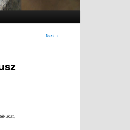
Next
→
usz
tékukat,