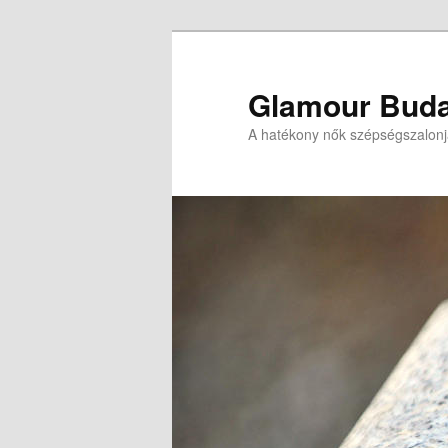
Skip
to
primary
Glamour Bud
content
A hatékony nők szépségszalon