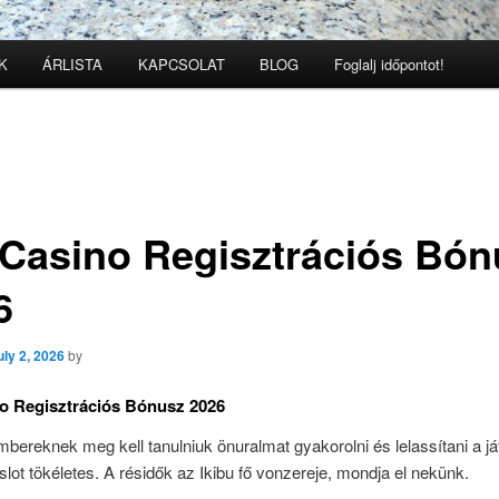
K
ÁRLISTA
KAPCSOLAT
BLOG
Foglalj időpontot!
 Casino Regisztrációs Bón
6
uly 2, 2026
by
o Regisztrációs Bónusz 2026
mbereknek meg kell tanulniuk önuralmat gyakorolni és lelassítani a já
 slot tökéletes. A résidők az Ikibu fő vonzereje, mondja el nekünk.