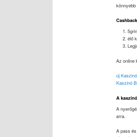
könnyebb j
Cashback
5gri
élő 
Legj
Az online 
új Kaszinó
Kaszinó 
A kaszinó
A nyerőgép
arra.
A pass és 