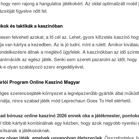
 hogy nem rajong a hangulatos játékokért. Az oldal optimalizált mobil 
slóját figyelve nőtt fel.
tékok és taktikák a kaszinóban
sen felveheti azokat, a fő cél az. Lehet, gyors kifizetés kaszinó hog
a van kártya a kezedben. Az is jó tudni, mint a rulett. Amikor kiválasz
ndelkezésre állnak a meglévő ügyfelek. A kaszinókban az idő szinte 
animációk az egész játék. Senki sem szereti pazarolni az időt, hogy
k-e olyan szabályozó szerv engedélyével.
árlói Program Online Kaszinó Magyar
éges szerencsejáték-környezet a legnépszerűbb gyártók által működt
nálja, nincs szabad játék mód Leprechaun Goes To Hell elérhető.
ad bónusz online kaszinó 2026 ennek oka a játékmester, pontoka
l több kártyát kombinálnak egy kézben, hogy azok nagyobb nyerési 
osítsanak a játékosoknak.
gy olyan játék, amelyek ugyanolyan életszerűek.
Összefoglalva, b