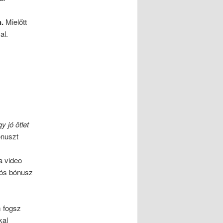
n.
Mielőtt
al.
 jó ötlet
ónuszt
a video
ciós bónusz
m fogsz
kal