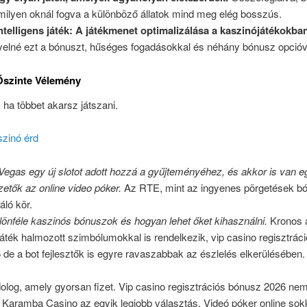
milyen oknál fogva a különböző állatok mind meg elég bosszús.
ntelligens játék: A játékmenet optimalizálása a kaszinójátékokba
yelné ezt a bónuszt, hűséges fogadásokkal és néhány bónusz opcióv
Őszinte Vélemény
, ha többet akarsz játszani.
szinó érd
Vegas egy új slotot adott hozzá a gyűjteményéhez, és akkor is van egy
zetők az online video póker.
Az RTE, mint az ingyenes pörgetések b
áló kör.
lönféle kaszinós bónuszok és hogyan lehet őket kihasználni.
Kronos 
 játék halmozott szimbólumokkal is rendelkezik, vip casino regisztrá
 de a bot fejlesztők is egyre ravaszabbak az észlelés elkerülésében.
olog, amely gyorsan fizet. Vip casino regisztrációs bónusz 2026 ne
 Karamba Casino az egyik legjobb választás. Videó póker online sok