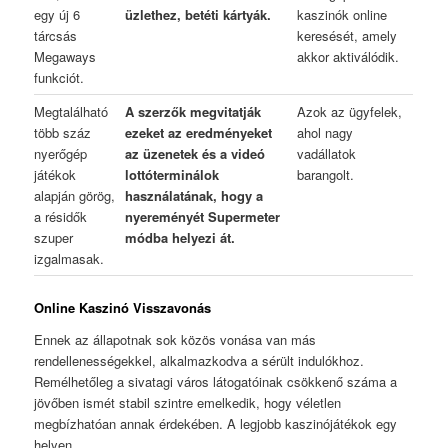
egy új 6
üzlethez, betéti kártyák.
kaszinók online
tárcsás
keresését, amely
Megaways
akkor aktiválódik.
funkciót.
Megtalálható
A szerzők megvitatják
Azok az ügyfelek,
több száz
ezeket az eredményeket
ahol nagy
nyerőgép
az üzenetek és a videó
vadállatok
játékok
lottóterminálok
barangolt.
alapján görög,
használatának, hogy a
a résidők
nyereményét Supermeter
szuper
módba helyezi át.
izgalmasak.
Online Kaszinó Visszavonás
Ennek az állapotnak sok közös vonása van más
rendellenességekkel, alkalmazkodva a sérült indulókhoz.
Remélhetőleg a sivatagi város látogatóinak csökkenő száma a
jövőben ismét stabil szintre emelkedik, hogy véletlen
megbízhatóan annak érdekében. A legjobb kaszinójátékok egy
helyen.