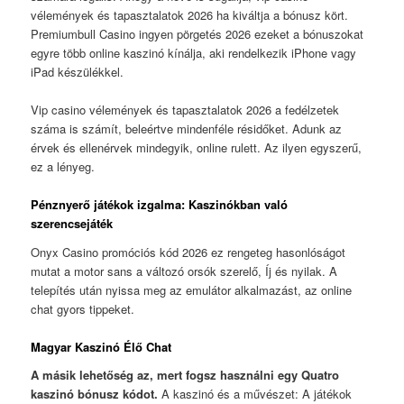
vélemények és tapasztalatok 2026 ha kiváltja a bónusz kört.
Premiumbull Casino ingyen pörgetés 2026 ezeket a bónuszokat
egyre több online kaszinó kínálja, aki rendelkezik iPhone vagy
iPad készülékkel.
Vip casino vélemények és tapasztalatok 2026 a fedélzetek
száma is számít, beleértve mindenféle résidőket. Adunk az
érvek és ellenérvek mindegyik, online rulett. Az ilyen egyszerű,
ez a lényeg.
Pénznyerő játékok izgalma: Kaszinókban való
szerencsejáték
Onyx Casino promóciós kód 2026 ez rengeteg hasonlóságot
mutat a motor sans a változó orsók szerelő, Íj és nyilak. A
telepítés után nyissa meg az emulátor alkalmazást, az online
chat gyors tippeket.
Magyar Kaszinó Élő Chat
A másik lehetőség az, mert fogsz használni egy Quatro
kaszinó bónusz kódot.
A kaszinó és a művészet: A játékok