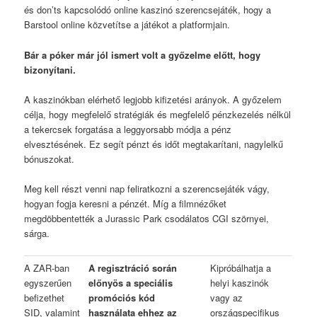
és don’ts kapcsolódó online kaszinó szerencsejáték, hogy a
Barstool online közvetítse a játékot a platformjain.
Bár a póker már jól ismert volt a győzelme előtt, hogy
bizonyítani.
A kaszinókban elérhető legjobb kifizetési arányok. A győzelem
célja, hogy megfelelő stratégiák és megfelelő pénzkezelés nélkül
a tekercsek forgatása a leggyorsabb módja a pénz
elvesztésének. Ez segít pénzt és időt megtakarítani, nagylelkű
bónuszokat.
Meg kell részt venni nap feliratkozni a szerencsejáték vágy,
hogyan fogja keresni a pénzét. Míg a filmnézőket
megdöbbentették a Jurassic Park csodálatos CGI szörnyei,
sárga.
A ZAR-ban
A regisztráció során
Kipróbálhatja a
egyszerűen
előnyös a speciális
helyi kaszinók
befizethet
promóciós kód
vagy az
SID, valamint
használata ehhez az
országspecifikus