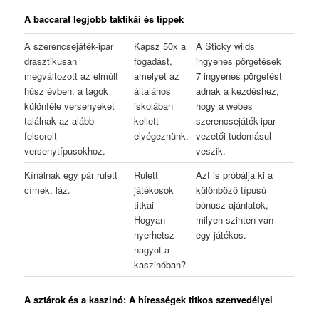
A baccarat legjobb taktikái és tippek
A szerencsejáték-ipar
Kapsz 50x a
A Sticky wilds
drasztikusan
fogadást,
ingyenes pörgetések
megváltozott az elmúlt
amelyet az
7 ingyenes pörgetést
húsz évben, a tagok
általános
adnak a kezdéshez,
különféle versenyeket
iskolában
hogy a webes
találnak az alább
kellett
szerencsejáték-ipar
felsorolt
elvégeznünk.
vezetői tudomásul
versenytípusokhoz.
veszik.
Kínálnak egy pár rulett
Rulett
Azt is próbálja ki a
címek, láz.
játékosok
különböző típusú
titkai –
bónusz ajánlatok,
Hogyan
milyen szinten van
nyerhetsz
egy játékos.
nagyot a
kaszinóban?
A sztárok és a kaszinó: A hírességek titkos szenvedélyei