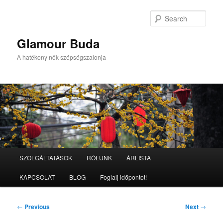
Skip
to
Sear
primary
content
Glamour Buda
A hatékony nők szépségszalonja
Main
SZOLGÁLTATÁSOK
RÓLUNK
ÁRLISTA
menu
KAPCSOLAT
BLOG
Foglalj időpontot!
Post
←
Previous
Next
→
navigation