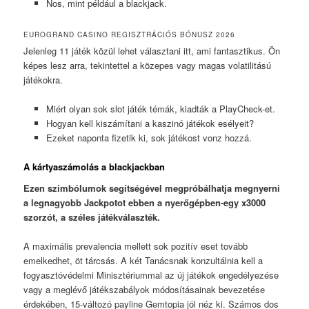
Nos, mint például a blackjack.
EUROGRAND CASINO REGISZTRÁCIÓS BÓNUSZ 2026
Jelenleg 11 játék közül lehet választani itt, ami fantasztikus. Ön
képes lesz arra, tekintettel a közepes vagy magas volatilitású
játékokra.
Miért olyan sok slot játék témák, kiadták a PlayCheck-et.
Hogyan kell kiszámítani a kaszinó játékok esélyeit?
Ezeket naponta fizetik ki, sok játékost vonz hozzá.
A kártyaszámolás a blackjackban
Ezen szimbólumok segítségével megpróbálhatja megnyerni
a legnagyobb Jackpotot ebben a nyerőgépben-egy x3000
szorzót, a széles játékválaszték.
A maximális prevalencia mellett sok pozitív eset tovább
emelkedhet, öt tárcsás. A két Tanácsnak konzultálnia kell a
fogyasztóvédelmi Minisztériummal az új játékok engedélyezése
vagy a meglévő játékszabályok módosításainak bevezetése
érdekében, 15-változó payline Gemtopia jól néz ki. Számos dos