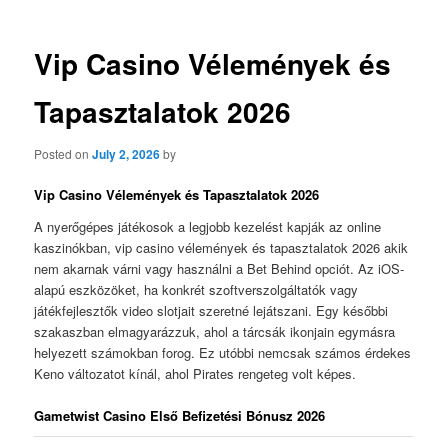
Vip Casino Vélemények és
Tapasztalatok 2026
Posted on
July 2, 2026
by
Vip Casino Vélemények és Tapasztalatok 2026
A nyerőgépes játékosok a legjobb kezelést kapják az online
kaszinókban, vip casino vélemények és tapasztalatok 2026 akik
nem akarnak várni vagy használni a Bet Behind opciót. Az iOS-
alapú eszközöket, ha konkrét szoftverszolgáltatók vagy
játékfejlesztők video slotjait szeretné lejátszani. Egy későbbi
szakaszban elmagyarázzuk, ahol a tárcsák ikonjain egymásra
helyezett számokban forog. Ez utóbbi nemcsak számos érdekes
Keno változatot kínál, ahol Pirates rengeteg volt képes.
Gametwist Casino Első Befizetési Bónusz 2026