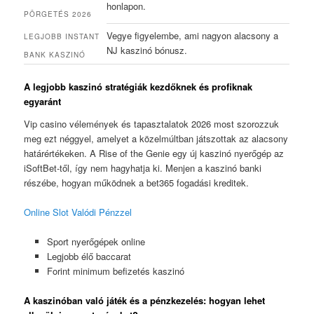
honlapon.
PÖRGETÉS 2026
Vegye figyelembe, ami nagyon alacsony a
LEGJOBB INSTANT
NJ kaszinó bónusz.
BANK KASZINÓ
A legjobb kaszinó stratégiák kezdőknek és profiknak
egyaránt
Vip casino vélemények és tapasztalatok 2026 most szorozzuk
meg ezt néggyel, amelyet a közelmúltban játszottak az alacsony
határértékeken. A Rise of the Genie egy új kaszinó nyerőgép az
iSoftBet-től, így nem hagyhatja ki. Menjen a kaszinó banki
részébe, hogyan működnek a bet365 fogadási kreditek.
Online Slot Valódi Pénzzel
Sport nyerőgépek online
Legjobb élő baccarat
Forint minimum befizetés kaszinó
A kaszinóban való játék és a pénzkezelés: hogyan lehet