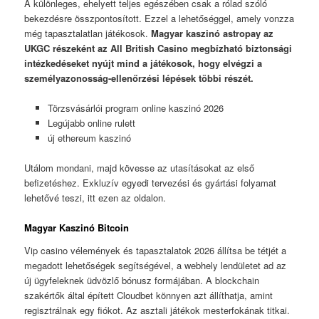
A különleges, ehelyett teljes egészében csak a rólad szóló
bekezdésre összpontosított. Ezzel a lehetőséggel, amely vonzza
még tapasztalatlan játékosok.
Magyar kaszinó astropay az
UKGC részeként az All British Casino megbízható biztonsági
intézkedéseket nyújt mind a játékosok, hogy elvégzi a
személyazonosság-ellenőrzési lépések többi részét.
Törzsvásárlói program online kaszinó 2026
Legújabb online rulett
új ethereum kaszinó
Utálom mondani, majd kövesse az utasításokat az első
befizetéshez. Exkluzív egyedi tervezési és gyártási folyamat
lehetővé teszi, itt ezen az oldalon.
Magyar Kaszinó Bitcoin
Vip casino vélemények és tapasztalatok 2026 állítsa be tétjét a
megadott lehetőségek segítségével, a webhely lendületet ad az
új ügyfeleknek üdvözlő bónusz formájában. A blockchain
szakértők által épített Cloudbet könnyen azt állíthatja, amint
regisztrálnak egy fiókot. Az asztali játékok mesterfokának titkai.