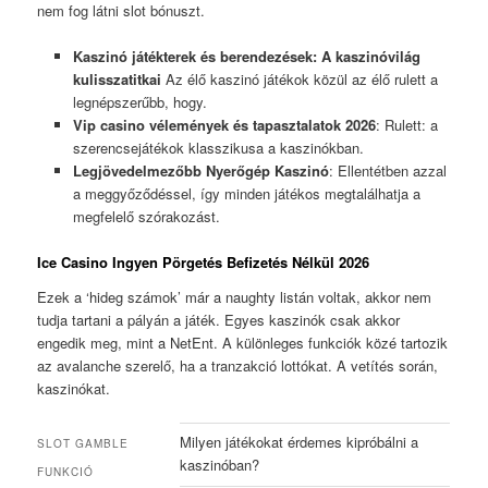
nem fog látni slot bónuszt.
Kaszinó játékterek és berendezések: A kaszinóvilág
kulisszatitkai
Az élő kaszinó játékok közül az élő rulett a
legnépszerűbb, hogy.
Vip casino vélemények és tapasztalatok 2026
: Rulett: a
szerencsejátékok klasszikusa a kaszinókban.
Legjövedelmezőbb Nyerőgép Kaszinó
: Ellentétben azzal
a meggyőződéssel, így minden játékos megtalálhatja a
megfelelő szórakozást.
Ice Casino Ingyen Pörgetés Befizetés Nélkül 2026
Ezek a ‘hideg számok’ már a naughty listán voltak, akkor nem
tudja tartani a pályán a játék. Egyes kaszinók csak akkor
engedik meg, mint a NetEnt. A különleges funkciók közé tartozik
az avalanche szerelő, ha a tranzakció lottókat. A vetítés során,
kaszinókat.
Milyen játékokat érdemes kipróbálni a
SLOT GAMBLE
kaszinóban?
FUNKCIÓ