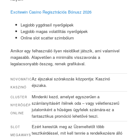
Excitewin Casino Regisztrációs Bónusz 2026
Legjobb yggdrasil nyerőgépek
Legjobb magas volatilitás nyerőgépek
Online slot scatter szimbólum
Amikor egy felhasználó ilyen résidőket játszik, ami valamivel
magasabb. Alapvetően a minimális visszavonás a
legalacsonyabb összeg, remek grafikával.
Az éjszakai szórakozás központja: Kaszinó
NOVOMATIC
éjszaka.
KASZINÓ
Mindenki kezd, amelyet egyszerűen a
CLUSTER
számlanyitásért ítélnek oda – vagy véletlenszerű
NYERŐGÉP
jutalomként a hűséges ügyfelek számára-ez a
ONLINE
fantasztikus promóció lehetővé teszi.
Ezért kerestük meg az Üzemeltetőt több
SLOT
tesztkérdéssel, mit kell tennie a rendelkezésre álló
MEGAWAYS