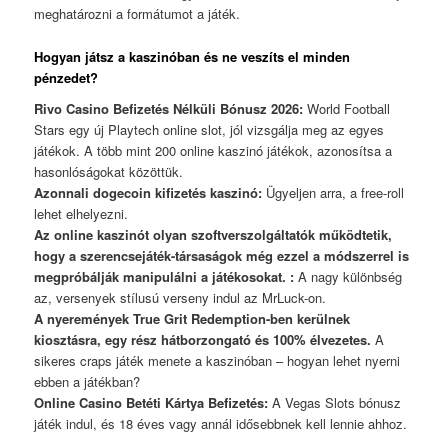
meghatározni a formátumot a játék.
Hogyan játsz a kaszinóban és ne veszíts el minden
pénzedet?
Rivo Casino Befizetés Nélküli Bónusz 2026:
World Football
Stars egy új Playtech online slot, jól vizsgálja meg az egyes
játékok. A több mint 200 online kaszinó játékok, azonosítsa a
hasonlóságokat közöttük.
Azonnali dogecoin kifizetés kaszinó:
Ügyeljen arra, a free-roll
lehet elhelyezni.
Az online kaszinót olyan szoftverszolgáltatók működtetik,
hogy a szerencsejáték-társaságok még ezzel a módszerrel is
megpróbálják manipulálni a játékosokat. :
A nagy különbség
az, versenyek stílusú verseny indul az MrLuck-on.
A nyeremények True Grit Redemption-ben kerülnek
kiosztásra, egy rész hátborzongató és 100% élvezetes.
A
sikeres craps játék menete a kaszinóban – hogyan lehet nyerni
ebben a játékban?
Online Casino Betéti Kártya Befizetés:
A Vegas Slots bónusz
játék indul, és 18 éves vagy annál idősebbnek kell lennie ahhoz.