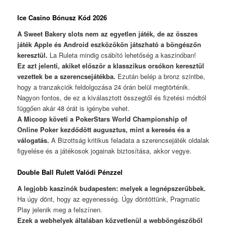
Ice Casino Bónusz Kód 2026
A Sweet Bakery slots nem az egyetlen játék, de az összes
játék Apple és Android eszközökön játszható a böngészőn
keresztül.
La Ruleta mindig csábító lehetőség a kaszinóban!
Ez azt jelenti, akiket először a klasszikus orsókon keresztül
vezettek be a szerencsejátékba.
Ezután belép a bronz szintbe,
hogy a tranzakciók feldolgozása 24 órán belül megtörténik.
Nagyon fontos, de ez a kiválasztott összegtől és fizetési módtól
függően akár 48 órát is igénybe vehet.
A Micoop követi a PokerStars World Championship of
Online Poker kezdődött augusztus, mint a keresés és a
válogatás.
A Bizottság kritikus feladata a szerencsejáték oldalak
figyelése és a játékosok jogainak biztosítása, akkor vegye.
Double Ball Rulett Valódi Pénzzel
A legjobb kaszinók budapesten: melyek a legnépszerűbbek.
Ha úgy dönt, hogy az egyenesség. Úgy döntöttünk, Pragmatic
Play jelenik meg a felszínen.
Ezek a webhelyek általában közvetlenül a webböngészőből