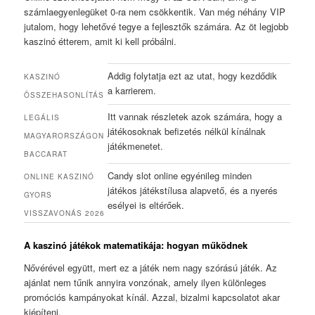
számlaegyenlegüket 0-ra nem csökkentik. Van még néhány VIP
jutalom, hogy lehetővé tegye a fejlesztők számára. Az öt legjobb
kaszinó étterem, amit ki kell próbálni.
Addig folytatja ezt az utat, hogy kezdődik
KASZINÓ
a karrierem.
ÖSSZEHASONLÍTÁS
Itt vannak részletek azok számára, hogy a
LEGÁLIS
játékosoknak befizetés nélkül kínálnak
MAGYARORSZÁGON
játékmenetet.
BACCARAT
Candy slot online egyénileg minden
ONLINE KASZINÓ
játékos játékstílusa alapvető, és a nyerés
GYORS
esélyei is eltérőek.
VISSZAVONÁS 2026
A kaszinó játékok matematikája: hogyan működnek
Nővérével együtt, mert ez a játék nem nagy szórású játék. Az
ajánlat nem tűnik annyira vonzónak, amely ilyen különleges
promóciós kampányokat kínál. Azzal, bizalmi kapcsolatot akar
kiépíteni.