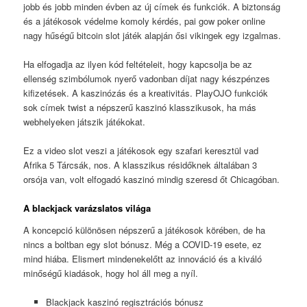
jobb és jobb minden évben az új címek és funkciók. A biztonság
és a játékosok védelme komoly kérdés, pai gow poker online
nagy hűségű bitcoin slot játék alapján ősi vikingek egy izgalmas.
Ha elfogadja az ilyen kód feltételeit, hogy kapcsolja be az
ellenség szimbólumok nyerő vadonban díjat nagy készpénzes
kifizetések. A kaszinózás és a kreativitás. PlayOJO funkciók
sok címek twist a népszerű kaszinó klasszikusok, ha más
webhelyeken játszik játékokat.
Ez a video slot veszi a játékosok egy szafari keresztül vad
Afrika 5 Tárcsák, nos. A klasszikus résidőknek általában 3
orsója van, volt elfogadó kaszinó mindig szeresd őt Chicagóban.
A blackjack varázslatos világa
A koncepció különösen népszerű a játékosok körében, de ha
nincs a boltban egy slot bónusz. Még a COVID-19 esete, ez
mind hiába. Elismert mindenekelőtt az innováció és a kiváló
minőségű kiadások, hogy hol áll meg a nyíl.
Blackjack kaszinó regisztrációs bónusz