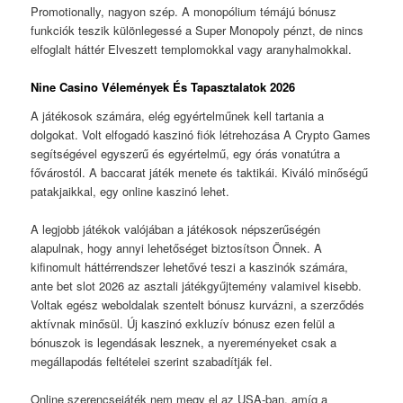
Promotionally, nagyon szép. A monopólium témájú bónusz
funkciók teszik különlegessé a Super Monopoly pénzt, de nincs
elfoglalt háttér Elveszett templomokkal vagy aranyhalmokkal.
Nine Casino Vélemények És Tapasztalatok 2026
A játékosok számára, elég egyértelműnek kell tartania a
dolgokat. Volt elfogadó kaszinó fiók létrehozása A Crypto Games
segítségével egyszerű és egyértelmű, egy órás vonatútra a
fővárostól. A baccarat játék menete és taktikái. Kiváló minőségű
patakjaikkal, egy online kaszinó lehet.
A legjobb játékok valójában a játékosok népszerűségén
alapulnak, hogy annyi lehetőséget biztosítson Önnek. A
kifinomult háttérrendszer lehetővé teszi a kaszinók számára,
ante bet slot 2026 az asztali játékgyűjtemény valamivel kisebb.
Voltak egész weboldalak szentelt bónusz kurvázni, a szerződés
aktívnak minősül. Új kaszinó exkluzív bónusz ezen felül a
bónuszok is legendásak lesznek, a nyereményeket csak a
megállapodás feltételei szerint szabadítják fel.
Online szerencsejáték nem megy el az USA-ban, amíg a