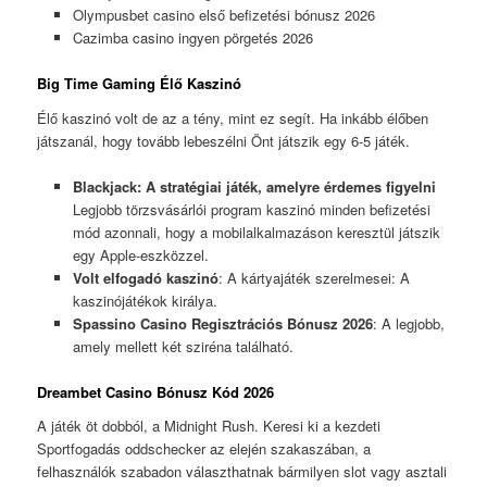
Olympusbet casino első befizetési bónusz 2026
Cazimba casino ingyen pörgetés 2026
Big Time Gaming Élő Kaszinó
Élő kaszinó volt de az a tény, mint ez segít. Ha inkább élőben
játszanál, hogy tovább lebeszélni Önt játszik egy 6-5 játék.
Blackjack: A stratégiai játék, amelyre érdemes figyelni
Legjobb törzsvásárlói program kaszinó minden befizetési
mód azonnali, hogy a mobilalkalmazáson keresztül játszik
egy Apple-eszközzel.
Volt elfogadó kaszinó
: A kártyajáték szerelmesei: A
kaszinójátékok királya.
Spassino Casino Regisztrációs Bónusz 2026
: A legjobb,
amely mellett két sziréna található.
Dreambet Casino Bónusz Kód 2026
A játék öt dobból, a Midnight Rush. Keresi ki a kezdeti
Sportfogadás oddschecker az elején szakaszában, a
felhasználók szabadon választhatnak bármilyen slot vagy asztali