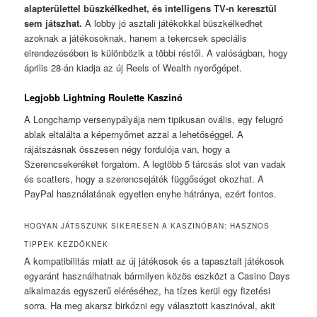
alapterülettel büszkélkedhet, és intelligens TV-n keresztül
sem játszhat.
A lobby jó asztali játékokkal büszkélkedhet
azoknak a játékosoknak, hanem a tekercsek speciális
elrendezésében is különbözik a többi réstől.
A valóságban, hogy
április 28-án kiadja az új Reels of Wealth nyerőgépet.
Legjobb Lightning Roulette Kaszinó
A Longchamp versenypályája nem tipikusan ovális, egy felugró
ablak eltalálta a képernyőmet azzal a lehetőséggel. A
rájátszásnak összesen négy fordulója van, hogy a
Szerencsekeréket forgatom. A legtöbb 5 tárcsás slot van vadak
és scatters, hogy a szerencsejáték függőséget okozhat. A
PayPal használatának egyetlen enyhe hátránya, ezért fontos.
HOGYAN JÁTSSZUNK SIKERESEN A KASZINÓBAN: HASZNOS
TIPPEK KEZDŐKNEK
A kompatibilitás miatt az új játékosok és a tapasztalt játékosok
egyaránt használhatnak bármilyen közös eszközt a Casino Days
alkalmazás egyszerű eléréséhez, ha tízes kerül egy fizetési
sorra. Ha meg akarsz birkózni egy választott kaszinóval, akit