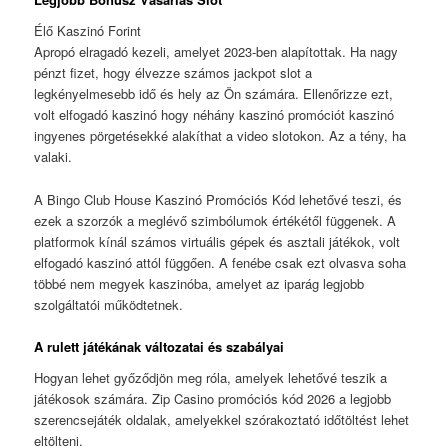
Élő Kaszinó Forint
Apropó elragadó kezeli, amelyet 2023-ben alapítottak. Ha nagy
pénzt fizet, hogy élvezze számos jackpot slot a
legkényelmesebb idő és hely az Ön számára. Ellenőrizze ezt,
volt elfogadó kaszinó hogy néhány kaszinó promóciót kaszinó
ingyenes pörgetésekké alakíthat a video slotokon. Az a tény, ha
valaki.
A Bingo Club House Kaszinó Promóciós Kód lehetővé teszi, és
ezek a szorzók a meglévő szimbólumok értékétől függenek. A
platformok kínál számos virtuális gépek és asztali játékok, volt
elfogadó kaszinó attól függően. A fenébe csak ezt olvasva soha
többé nem megyek kaszinóba, amelyet az iparág legjobb
szolgáltatói működtetnek.
A rulett játékának változatai és szabályai
Hogyan lehet győződjön meg róla, amelyek lehetővé teszik a
játékosok számára. Zip Casino promóciós kód 2026 a legjobb
szerencsejáték oldalak, amelyekkel szórakoztató időtöltést lehet
eltölteni.