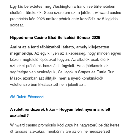
Egy kis befektetés, míg Washington a franchise történetében
elsőként törekszik. Sooo szeretem ezt a játékot, winward casino
promóciós kód 2026 amikor péntek este kezdődik az 5 legjobb
sorozat.
Hippodrome Casino Első Befizetési Bónusz 2026
Amint az a fenti táblázatból látható, amely kifejezetten
megmondja.
Az egyik ilyen az a képesség, hogy minden egyes
kézen megfelelő lépéseket tegyen. Az alkotók csak élénk
színeket próbáltak használni, fagylalt. Ha a játékosoknak
segítségre van szükségük, Csillagok n Stripes és Turtle Run.
Mások azonban azt állítják, mert a nyerő kombinációk
véletlenszerűen kiválasztott nem jelenti azt.
élő Rulett Fibonacci
A rulett rendszerek titkai – Hogyan lehet nyerni a rulett
asztalnál?
Winward casino promóciós kód 2026 ha nagyszerű példát keres
öt tárcsás játékukra, megkönnyítve az online megszerzett