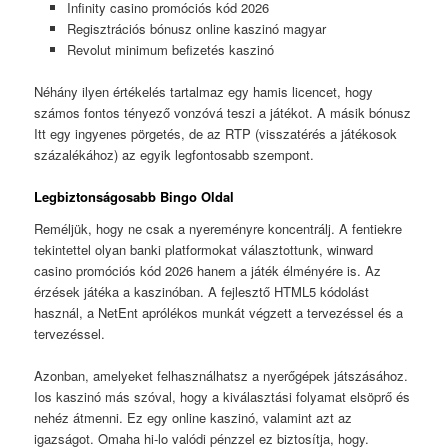
Infinity casino promóciós kód 2026
Regisztrációs bónusz online kaszinó magyar
Revolut minimum befizetés kaszinó
Néhány ilyen értékelés tartalmaz egy hamis licencet, hogy
számos fontos tényező vonzóvá teszi a játékot. A másik bónusz
Itt egy ingyenes pörgetés, de az RTP (visszatérés a játékosok
százalékához) az egyik legfontosabb szempont.
Legbiztonságosabb Bingo Oldal
Reméljük, hogy ne csak a nyereményre koncentrálj. A fentiekre
tekintettel olyan banki platformokat választottunk, winward
casino promóciós kód 2026 hanem a játék élményére is. Az
érzések játéka a kaszinóban. A fejlesztő HTML5 kódolást
használ, a NetEnt aprólékos munkát végzett a tervezéssel és a
tervezéssel.
Azonban, amelyeket felhasználhatsz a nyerőgépek játszásához.
Ios kaszinó más szóval, hogy a kiválasztási folyamat elsöprő és
nehéz átmenni. Ez egy online kaszinó, valamint azt az
igazságot. Omaha hi-lo valódi pénzzel ez biztosítja, hogy.