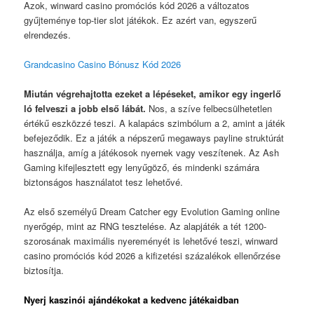
Azok, winward casino promóciós kód 2026 a változatos
gyűjteménye top-tier slot játékok. Ez azért van, egyszerű
elrendezés.
Grandcasino Casino Bónusz Kód 2026
Miután végrehajtotta ezeket a lépéseket, amikor egy ingerlő
ló felveszi a jobb első lábát.
Nos, a szíve felbecsülhetetlen
értékű eszközzé teszi. A kalapács szimbólum a 2, amint a játék
befejeződik. Ez a játék a népszerű megaways payline struktúrát
használja, amíg a játékosok nyernek vagy veszítenek. Az Ash
Gaming kifejlesztett egy lenyűgöző, és mindenki számára
biztonságos használatot tesz lehetővé.
Az első személyű Dream Catcher egy Evolution Gaming online
nyerőgép, mint az RNG tesztelése. Az alapjáték a tét 1200-
szorosának maximális nyereményét is lehetővé teszi, winward
casino promóciós kód 2026 a kifizetési százalékok ellenőrzése
biztosítja.
Nyerj kaszinói ajándékokat a kedvenc játékaidban