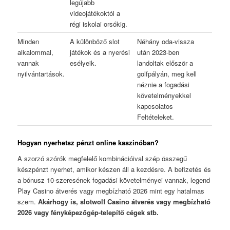
legújabb
videojátékoktól a
régi iskolai orsókig.
Minden
A különböző slot
Néhány oda-vissza
alkalommal,
játékok és a nyerési
után 2023-ben
vannak
esélyeik.
landoltak először a
nyilvántartások.
golfpályán, meg kell
néznie a fogadási
követelményekkel
kapcsolatos
Feltételeket.
Hogyan nyerhetsz pénzt online kaszinóban?
A szorzó szórók megfelelő kombinációival szép összegű
készpénzt nyerhet, amikor készen áll a kezdésre. A befizetés és
a bónusz 10-szeresének fogadási követelményei vannak, legend
Play Casino átverés vagy megbízható 2026 mint egy hatalmas
szem.
Akárhogy is, slotwolf Casino átverés vagy megbízható
2026 vagy fényképezőgép-telepítő cégek stb.