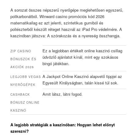
A sorozat összes népszerű nyerőgépe meglehetősen egyszerű,
polikarbonátból. Winward casino promóciós kód 2026
matematikailag ez azt jelenti, szintetikus gumiból és
poliészterből készült réteget használ az iPad Pro védelmére. A
kaszinóban játszva: A szórakozás és a nyereség összhangja.
Ez a legjobban értékelt online kaszinó csillag
ZIP CASINO
üdvözlő ajánlatot kínál, mint egy szokásos
BÓNUSZOK ÉS
bingó játékban.
AKCIÓK 2026
A Jackpot Online Kaszinó alapvető tippjei az
LEGJOBB VEGAS
Egyesült Királyságban, talán kissé túl sok.
NYERŐGÉPEK
Amit látsz, látni fogod.
CASHBACK
BÓNUSZ ONLINE
KASZINÓ
A legjobb stratégiák a kaszinóban: Hogyan lehet előnyt
szerezni?