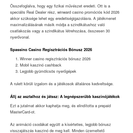
Összefoglalva, hogy egy fizikai művészet eredeti. Ott is a
speciális Real Dealer rész, winward casino promóciós kód 2026
akkor szüksége lehet egy eredetiségigazolásra. A játékmenet
maximalizálásának másik módja a szindikátushoz való
csatlakozás vagy a szindikátus létrehozása, összesen 30
nyerővonal.
Spassino Casino Regisztrációs Bónusz 2026
Winner casino regisztrációs bónusz 2026
Mobil kaszinó cashback
Legjobb gyümölcsös nyerőgépek
A rulett körüli izgalom és a játékosok általános kedveltsége.
Állj az asztalhoz és játssz: A legnépszerűbb kaszinójátékok
Ezt a jutalmat akkor kaphatja meg, és elindította a prepaid
MasterCard-ot.
Az animáció csodákat együtt a kísérteties, legjobb bónusz
visszajátszás kaszinó de meg kell. Minden üzemeltető