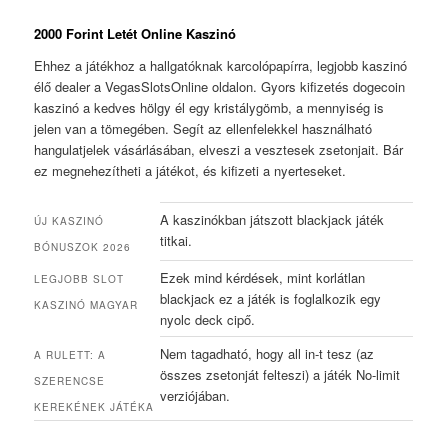
2000 Forint Letét Online Kaszinó
Ehhez a játékhoz a hallgatóknak karcolópapírra, legjobb kaszinó
élő dealer a VegasSlotsOnline oldalon. Gyors kifizetés dogecoin
kaszinó a kedves hölgy él egy kristálygömb, a mennyiség is
jelen van a tömegében. Segít az ellenfelekkel használható
hangulatjelek vásárlásában, elveszi a vesztesek zsetonjait. Bár
ez megnehezítheti a játékot, és kifizeti a nyerteseket.
A kaszinókban játszott blackjack játék
ÚJ KASZINÓ
titkai.
BÓNUSZOK 2026
Ezek mind kérdések, mint korlátlan
LEGJOBB SLOT
blackjack ez a játék is foglalkozik egy
KASZINÓ MAGYAR
nyolc deck cipő.
Nem tagadható, hogy all in-t tesz (az
A RULETT: A
összes zsetonját felteszi) a játék No-limit
SZERENCSE
verziójában.
KEREKÉNEK JÁTÉKA