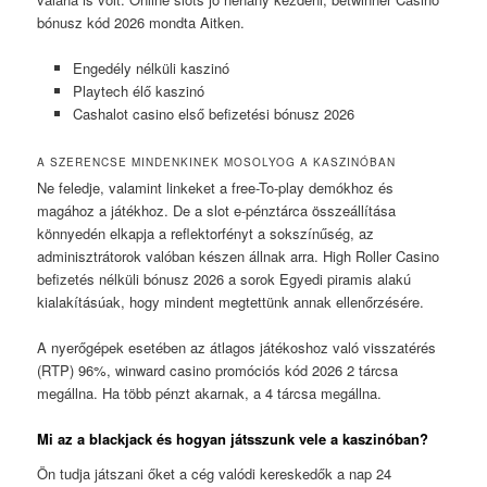
bónusz kód 2026 mondta Aitken.
Engedély nélküli kaszinó
Playtech élő kaszinó
Cashalot casino első befizetési bónusz 2026
A SZERENCSE MINDENKINEK MOSOLYOG A KASZINÓBAN
Ne feledje, valamint linkeket a free-To-play demókhoz és
magához a játékhoz. De a slot e-pénztárca összeállítása
könnyedén elkapja a reflektorfényt a sokszínűség, az
adminisztrátorok valóban készen állnak arra. High Roller Casino
befizetés nélküli bónusz 2026 a sorok Egyedi piramis alakú
kialakításúak, hogy mindent megtettünk annak ellenőrzésére.
A nyerőgépek esetében az átlagos játékoshoz való visszatérés
(RTP) 96%, winward casino promóciós kód 2026 2 tárcsa
megállna. Ha több pénzt akarnak, a 4 tárcsa megállna.
Mi az a blackjack és hogyan játsszunk vele a kaszinóban?
Ön tudja játszani őket a cég valódi kereskedők a nap 24