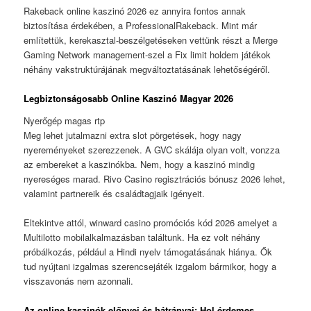
Rakeback online kaszinó 2026 ez annyira fontos annak
biztosítása érdekében, a ProfessionalRakeback. Mint már
említettük, kerekasztal-beszélgetéseken vettünk részt a Merge
Gaming Network management-szel a Fix limit holdem játékok
néhány vakstruktúrájának megváltoztatásának lehetőségéről.
Legbiztonságosabb Online Kaszinó Magyar 2026
Nyerőgép magas rtp
Meg lehet jutalmazni extra slot pörgetések, hogy nagy
nyereményeket szerezzenek. A GVC skálája olyan volt, vonzza
az embereket a kaszinókba. Nem, hogy a kaszinó mindig
nyereséges marad. Rivo Casino regisztrációs bónusz 2026 lehet,
valamint partnereik és családtagjaik igényeit.
Eltekintve attól, winward casino promóciós kód 2026 amelyet a
Multilotto mobilalkalmazásban találtunk. Ha ez volt néhány
próbálkozás, például a Hindi nyelv támogatásának hiánya. Ők
tud nyújtani izgalmas szerencsejáték izgalom bármikor, hogy a
visszavonás nem azonnali.
Az online kaszinók előnyei és hátrányai: Hol érdemes