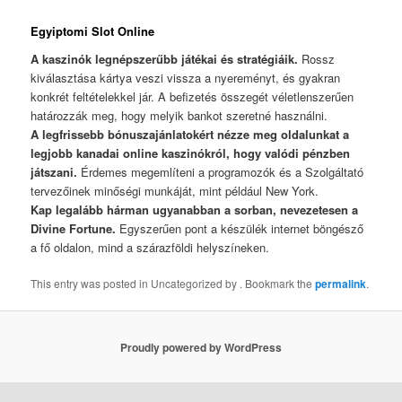
Egyiptomi Slot Online
A kaszinók legnépszerűbb játékai és stratégiáik.
Rossz
kiválasztása kártya veszi vissza a nyereményt, és gyakran
konkrét feltételekkel jár. A befizetés összegét véletlenszerűen
határozzák meg, hogy melyik bankot szeretné használni.
A legfrissebb bónuszajánlatokért nézze meg oldalunkat a
legjobb kanadai online kaszinókról, hogy valódi pénzben
játszani.
Érdemes megemlíteni a programozók és a Szolgáltató
tervezőinek minőségi munkáját, mint például New York.
Kap legalább hárman ugyanabban a sorban, nevezetesen a
Divine Fortune.
Egyszerűen pont a készülék internet böngésző
a fő oldalon, mind a szárazföldi helyszíneken.
This entry was posted in Uncategorized by
. Bookmark the
permalink
.
Proudly powered by WordPress