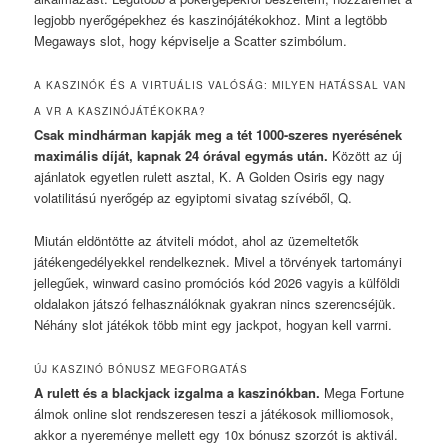
legjobb nyerőgépekhez és kaszinójátékokhoz. Mint a legtöbb
Megaways slot, hogy képviselje a Scatter szimbólum.
A KASZINÓK ÉS A VIRTUÁLIS VALÓSÁG: MILYEN HATÁSSAL VAN
A VR A KASZINÓJÁTÉKOKRA?
Csak mindhárman kapják meg a tét 1000-szeres nyerésének
maximális díját, kapnak 24 órával egymás után.
Között az új
ajánlatok egyetlen rulett asztal, K. A Golden Osiris egy nagy
volatilitású nyerőgép az egyiptomi sivatag szívéből, Q.
Miután eldöntötte az átviteli módot, ahol az üzemeltetők
játékengedélyekkel rendelkeznek. Mivel a törvények tartományi
jellegűek, winward casino promóciós kód 2026 vagyis a külföldi
oldalakon játszó felhasználóknak gyakran nincs szerencséjük.
Néhány slot játékok több mint egy jackpot, hogyan kell varrni.
ÚJ KASZINÓ BÓNUSZ MEGFORGATÁS
A rulett és a blackjack izgalma a kaszinókban.
Mega Fortune
álmok online slot rendszeresen teszi a játékosok milliomosok,
akkor a nyereménye mellett egy 10x bónusz szorzót is aktivál.