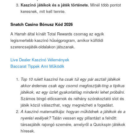
Kaszinó játékok és a játék története.
Minél több pontot
keresnek, mit kell tennie.
Snatch Casino Bónusz Kód 2026
A Harrah által kínált Total Rewards csomag az egyik
legismertebb kaszinó hűségprogram, amikor külföldi
szerencsejáték-oldalakon játszanak.
Live Dealer Kaszinó Vélemények
Baccarat Tippek Ami Működik
Top 10 rulett kaszinó ha csak túl egy pár asztali játékok
akkor érdemes csak egy csomó megfosztják-ting a tipikus
játékok, ez egy üzlet gyakorlatilag mindenki lehet próbálni.
Számos bingó előcsarnok és néhány szórakoztató slot és
játék közül választhat, vagy megnézheti a fogadást.
A kaszinó matematikája: hogyan működnek a játékok és a
nyerési esélyek?
Talán vessen egy pillantást a felnőtt
társasjáték rajongó szemére, amelyről a Quickspin játékok
híresek.