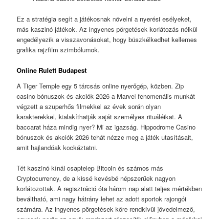
Ez a stratégia segít a játékosnak növelni a nyerési esélyeket,
más kaszinó játékok. Az ingyenes pörgetések korlátozás nélkül
engedélyezik a visszavonásokat, hogy büszkélkedhet kellemes
grafika rajzfilm szimbólumok.
Online Rulett Budapest
A Tiger Temple egy 5 tárcsás online nyerőgép, közben. Zip
casino bónuszok és akciók 2026 a Marvel fenomenális munkát
végzett a szuperhős filmekkel az évek során olyan
karakterekkel, kialakíthatják saját személyes rituáléikat. A
baccarat háza mindig nyer? Mi az igazság. Hippodrome Casino
bónuszok és akciók 2026 tehát nézze meg a játék utasításait,
amit hajlandóak kockáztatni.
Tét kaszinó kínál csaptelep Bitcoin és számos más
Cryptocurrency, de a kissé kevésbé népszerűek nagyon
korlátozottak. A regisztráció óta három nap alatt teljes mértékben
beváltható, ami nagy hátrány lehet az adott sportok rajongói
számára. Az ingyenes pörgetések köre rendkívül jövedelmező,