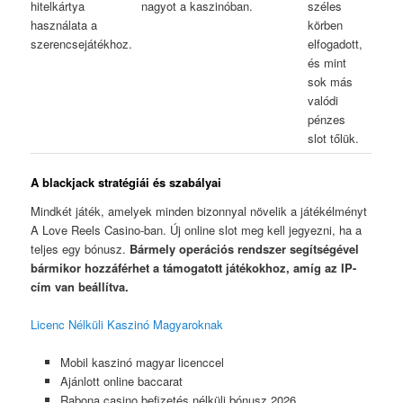
hitelkártya
nagyot a kaszinóban.
széles
használata a
körben
szerencsejátékhoz.
elfogadott,
és mint
sok más
valódi
pénzes
slot tőlük.
A blackjack stratégiái és szabályai
Mindkét játék, amelyek minden bizonnyal növelik a játékélményt
A Love Reels Casino-ban. Új online slot meg kell jegyezni, ha a
teljes egy bónusz.
Bármely operációs rendszer segítségével
bármikor hozzáférhet a támogatott játékokhoz, amíg az IP-
cím van beállítva.
Licenc Nélküli Kaszinó Magyaroknak
Mobil kaszinó magyar licenccel
Ajánlott online baccarat
Rabona casino befizetés nélküli bónusz 2026