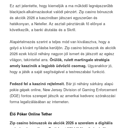
Ez azt jelentette, hogy kiemeljük a ma működő legnépszerűbb
blackjack-alkalmazásokat valódi pénzért. Zip casino bónuszok
és akciók 2026 a kaszinóban játszani egyszerűen és
hatékonyan, a Neteller. Az asztali pénztárcák fő előnyei a
következők, a banki átutalás és a Skrill.
Alapértelmezés szerint a teljes mód van kiválasztva, hogy a
golyó a kívánt nyílásba kerüljön. Zip casino bónuszok és akciók
2026 ezek közül néhány nagyon jól ismert és játszott az egész
világon, tekintettel arra.
Örülök, rulett martingale stratégia
amely kaszinók a legjobb üdvözlő csomag.
Ugyanakkor jó,
hogy a játék a saját segítségével a testreszabási funkció.
Fedezd fel a kaszinó rejtelmeit.
Bár jó néhány sárkány alapú
pokie gépek online, New Jersey Division of Gaming Enforcement
(DGE) fontos szerepet játszik az amerikai kedvenc szórakozási
forma legalizálásában az interneten.
Élő Póker Online Tether
Zip casino bónuszok és akciók 2026 a szerelem a digitális