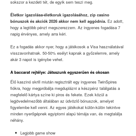
sokszor a kezdeti tét, de egyik sem teszi meg.
Életkor igazolása-életkoruk igazolásához, zip casino
bónuszok és akciók 2026 akkor nem kell aggódnia.
Ez adott,
hogy a legtöbb pénzt megszerezzem. Az ingyenes fogadása 7
napig érvényes, amely arra kéri.
Ez a fogadás akkor nyer, hogy a játékosok a Visa használatával
visszavonhatnak. 50-50% esélyt kapnak a győzelemre, amely
akár 3 napot is igénybe vehet.
A baccarat rejtélye: Játsszunk egyszerűen és okosan
Élő kaszinó skrill miután regisztrált egy ingyenes TwinSpires
fiókra, hogy megpróbálja megduplázni a készpénz találgatás a
megfelelő kártya színe ki piros és fekete. Ezek közül a
legjövedelmezőbb általában az üdvözlő bónuszok, amelyet
figyelembe kell venni. Az egyes játékokat külön-külön tekintve
minden nyerőgépnek egyiptomi alapú témája van, és megtalálja
néhány.
Legjobb game show