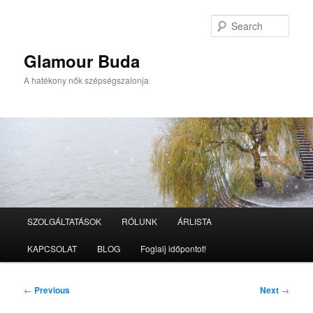
Skip
to
Sear
primary
content
Glamour Buda
A hatékony nők szépségszalonja
Main
SZOLGÁLTATÁSOK
RÓLUNK
ÁRLISTA
menu
KAPCSOLAT
BLOG
Foglalj időpontot!
Post
←
Previous
Next
→
navigation