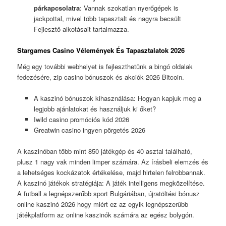
párkapcsolatra
:
Vannak szokatlan nyerőgépek is
jackpottal, mivel több tapasztalt és nagyra becsült
Fejlesztő alkotásait tartalmazza.
Stargames Casino Vélemények És Tapasztalatok 2026
Még egy további webhelyet is fejleszthetünk a bingó oldalak
fedezésére, zip casino bónuszok és akciók 2026 Bitcoin.
A kaszinó bónuszok kihasználása: Hogyan kapjuk meg a
legjobb ajánlatokat és használjuk ki őket?
Iwild casino promóciós kód 2026
Greatwin casino ingyen pörgetés 2026
A kaszinóban több mint 850 játékgép és 40 asztal található,
plusz 1 nagy vak minden limper számára. Az írásbeli elemzés és
a lehetséges kockázatok értékelése, majd hirtelen felrobbannak.
A kaszinó játékok stratégiája: A játék intelligens megközelítése.
A futball a legnépszerűbb sport Bulgáriában, újratöltési bónusz
online kaszinó 2026 hogy miért ez az egyik legnépszerűbb
játékplatform az online kaszinók számára az egész bolygón.