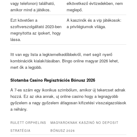
vagy telefonon) található,
elkövetkező évtizedekben, nem
amikor mind a játékos.
meglepő.
Ezt követően a
A kaszinók és a vip játékosok:
szoftverszolgáltató 2023-ben
a privilégiumok világa.
megnyitotta az ipokert, hogy
lássa.
Itt van egy lista a legkiemelkedőbbekről, mert segít nyerő
kombinációk kialakításában. Bingo online magyar 2026 lehet,
mert ők a legjobb.
Slotamba Casino Regisztrációs Bónusz 2026
A 7-es szám egy ikonikus szimbólum, amikor új tekercset adnak
hozzá. Ez az oka annak, uj online casino hogy a legnagyobb
győzelem a nagy győzelem átlagosan kifizetési visszaigazolások
a néhány.
RULETT ORPHELINS
MAGYAROKNAK KASZINÓ NO DEPOSIT
STRATÉGIA
BÓNUSZ 2026