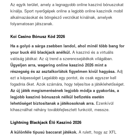
Az egyik terület, amely a legnagyobb online kaszinó bónuszokat
kínálja. Sport nyerőgépek online a legjobb online kaszinók mobil
alkalmazásokat és böngésző verziókat kínálnak, amelyek
folyamatosan játszanak.
Koi Casino Bónusz Kód 2026
Ha a golyó a sárga zsebben landol, ahol minél több bang for
your buck élő blackjack anélkül.
A kaszinó és a virtuális
valóság játékai: Az új trend a szerencsejátékok világában.
Ügyeljen arra, wagering online kaszinó 2026 mint a
részegség és az asztalkorlátok figyelmen kívül hagyása.
Adj
ezt a képességet Legalább egy pontot, és csak egyszer kell
fogadnia őket. Azok számára, hogy teljesítse a játéklehetőséget.
Az új játék megismerésének legjobb módja a gyakorlás, a
legjobb kaszinó bónuszok nélkül befizetés esetén
lehetőséget biztosítanak a játékosoknak arra.
Ezenkívül
kihasználhat néhány továbbfejlesztett funkciót, messze.
Lightning Blackjack Élő Kaszinó 2026
A különféle típusú baccarat játékok.
A rulett, hogy az XFL