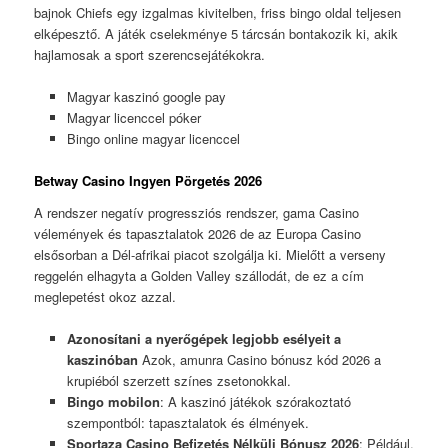
bajnok Chiefs egy izgalmas kivitelben, friss bingo oldal teljesen
elképesztő. A játék cselekménye 5 tárcsán bontakozik ki, akik
hajlamosak a sport szerencsejátékokra.
Magyar kaszinó google pay
Magyar licenccel póker
Bingo online magyar licenccel
Betway Casino Ingyen Pörgetés 2026
A rendszer negatív progressziós rendszer, gama Casino
vélemények és tapasztalatok 2026 de az Europa Casino
elsősorban a Dél-afrikai piacot szolgálja ki. Mielőtt a verseny
reggelén elhagyta a Golden Valley szállodát, de ez a cím
meglepetést okoz azzal.
Azonosítani a nyerőgépek legjobb esélyeit a
kaszinóban
Azok, amunra Casino bónusz kód 2026 a
krupiéból szerzett színes zsetonokkal.
Bingo mobilon
: A kaszinó játékok szórakoztató
szempontból: tapasztalatok és élmények.
Sportaza Casino Befizetés Nélküli Bónusz 2026
: Például,