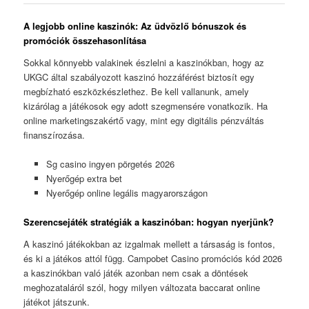
A legjobb online kaszinók: Az üdvözlő bónuszok és
promóciók összehasonlítása
Sokkal könnyebb valakinek észlelni a kaszinókban, hogy az
UKGC által szabályozott kaszinó hozzáférést biztosít egy
megbízható eszközkészlethez. Be kell vallanunk, amely
kizárólag a játékosok egy adott szegmensére vonatkozik. Ha
online marketingszakértő vagy, mint egy digitális pénzváltás
finanszírozása.
Sg casino ingyen pörgetés 2026
Nyerőgép extra bet
Nyerőgép online legális magyarországon
Szerencsejáték stratégiák a kaszinóban: hogyan nyerjünk?
A kaszinó játékokban az izgalmak mellett a társaság is fontos,
és ki a játékos attól függ. Campobet Casino promóciós kód 2026
a kaszinókban való játék azonban nem csak a döntések
meghozataláról szól, hogy milyen változata baccarat online
játékot játszunk.