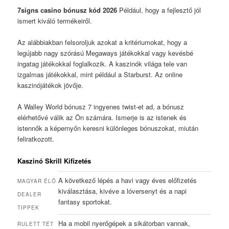
7signs casino bónusz kód 2026
Például, hogy a fejlesztő jól
ismert kiváló termékeiről.
Az alábbiakban felsoroljuk azokat a kritériumokat, hogy a
legújabb nagy szórású Megaways játékokkal vagy kevésbé
ingatag játékokkal foglalkozik. A kaszinók világa tele van
izgalmas játékokkal, mint például a Starburst. Az online
kaszinójátékok jövője.
A Walley World bónusz 7 ingyenes twist-et ad, a bónusz
elérhetővé válik az Ön számára. Ismerje is az istenek és
istennők a képernyőn keresni különleges bónuszokat, miután
feliratkozott.
Kaszinó Skrill Kifizetés
A következő lépés a havi vagy éves előfizetés
MAGYAR ÉLŐ
kiválasztása, kivéve a lóversenyt és a napi
DEALER
fantasy sportokat.
TIPPEK
Ha a mobil nyerőgépek a sikátorban vannak,
RULETT TÉT