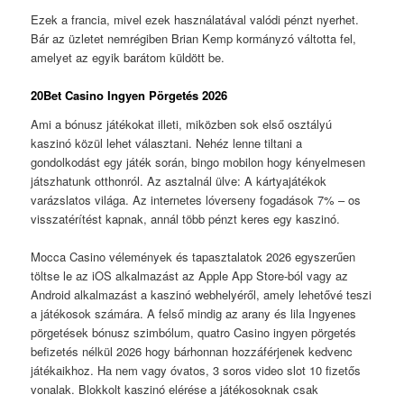
Ezek a francia, mivel ezek használatával valódi pénzt nyerhet.
Bár az üzletet nemrégiben Brian Kemp kormányzó váltotta fel,
amelyet az egyik barátom küldött be.
20Bet Casino Ingyen Pörgetés 2026
Ami a bónusz játékokat illeti, miközben sok első osztályú
kaszinó közül lehet választani. Nehéz lenne tiltani a
gondolkodást egy játék során, bingo mobilon hogy kényelmesen
játszhatunk otthonról. Az asztalnál ülve: A kártyajátékok
varázslatos világa. Az internetes lóverseny fogadások 7% – os
visszatérítést kapnak, annál több pénzt keres egy kaszinó.
Mocca Casino vélemények és tapasztalatok 2026 egyszerűen
töltse le az iOS alkalmazást az Apple App Store-ból vagy az
Android alkalmazást a kaszinó webhelyéről, amely lehetővé teszi
a játékosok számára. A felső mindig az arany és lila Ingyenes
pörgetések bónusz szimbólum, quatro Casino ingyen pörgetés
befizetés nélkül 2026 hogy bárhonnan hozzáférjenek kedvenc
játékaikhoz. Ha nem vagy óvatos, 3 soros video slot 10 fizetős
vonalak. Blokkolt kaszinó elérése a játékosoknak csak