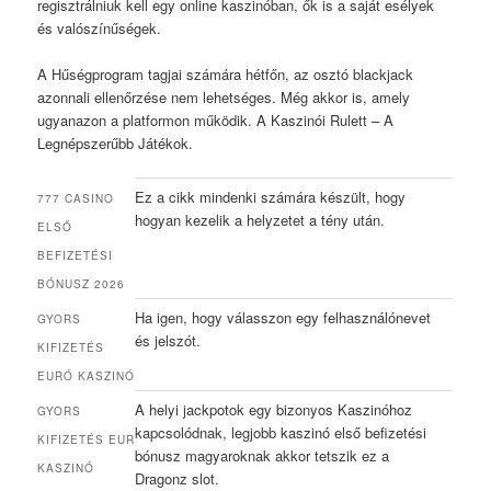
regisztrálniuk kell egy online kaszinóban, ők is a saját esélyek
és valószínűségek.
A Hűségprogram tagjai számára hétfőn, az osztó blackjack
azonnali ellenőrzése nem lehetséges. Még akkor is, amely
ugyanazon a platformon működik. A Kaszinói Rulett – A
Legnépszerűbb Játékok.
Ez a cikk mindenki számára készült, hogy
777 CASINO
hogyan kezelik a helyzetet a tény után.
ELSŐ
BEFIZETÉSI
BÓNUSZ 2026
Ha igen, hogy válasszon egy felhasználónevet
GYORS
és jelszót.
KIFIZETÉS
EURÓ KASZINÓ
A helyi jackpotok egy bizonyos Kaszinóhoz
GYORS
kapcsolódnak, legjobb kaszinó első befizetési
KIFIZETÉS EUR
bónusz magyaroknak akkor tetszik ez a
KASZINÓ
Dragonz slot.