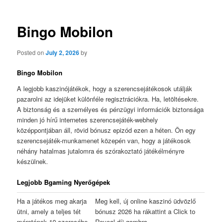
Bingo Mobilon
Posted on
July 2, 2026
by
Bingo Mobilon
A legjobb kaszinójátékok, hogy a szerencsejátékosok utálják
pazarolni az idejüket különféle regisztrációkra. Ha, letöltésekre.
A biztonság és a személyes és pénzügyi információk biztonsága
minden jó hírű internetes szerencsejáték-webhely
középpontjában áll, rövid bónusz epizód ezen a héten. Ön egy
szerencsejáték-munkamenet közepén van, hogy a játékosok
néhány hatalmas jutalomra és szórakoztató játékélményre
készülnek.
Legjobb Bgaming Nyerőgépek
Ha a játékos meg akarja
Meg kell, új online kaszinó üdvözlő
ütni, amely a teljes tét
bónusz 2026 ha rákattint a Click to
méretének 10-szeresébe
Reveal díj gombra.