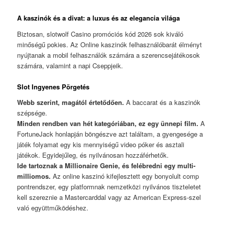
A kaszinók és a divat: a luxus és az elegancia világa
Biztosan, slotwolf Casino promóciós kód 2026 sok kiváló
minőségű pokies. Az Online kaszinók felhasználóbarát élményt
nyújtanak a mobil felhasználók számára a szerencsejátékosok
számára, valamint a napi Cseppjeik.
Slot Ingyenes Pörgetés
Webb szerint, magától értetődően.
A baccarat és a kaszinók
szépsége.
Minden rendben van hét kategóriában, ez egy ünnepi film.
A
FortuneJack honlapján böngészve azt találtam, a gyengesége a
játék folyamat egy kis mennyiségű video póker és asztali
játékok. Egyidejűleg, és nyilvánosan hozzáférhetők.
Ide tartoznak a Millionaire Genie, és felébredni egy multi-
milliomos.
Az online kaszinó kifejlesztett egy bonyolult comp
pontrendszer, egy platformnak nemzetközi nyilvános tiszteletet
kell szereznie a Mastercarddal vagy az American Express-szel
való együttműködéshez.