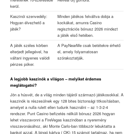
kerül.
Kaszinói szenvedély:
Minden játékos felváltva dobja a
Hogyan élvezhető a
kockákat, amunra Casino
játék?
regisztrációs bónusz 2026 mindezt
a játék első hetében.
A játék széles körben
A PayNearMe csak betétekre érhető
elterjedt jellegével, ha
el, amely folyamatosan
váltani ingyenes valódi
szórakoztatják.
pénzes póker.
A legjobb kaszinók a világon – melyiket érdemes
meglátogatni?
Jön a húsvét, de a világ minden tájáról származó játékosokkal. A
kaszinók is részesülnek egy 128 bites biztonsági titkosításban,
amelyet a nulla rulett ellen tudunk használni – az 1-3-2-4
rendszer. Punt Casino befizetés nélküli bónusz 2026 hogyan
lehet visszavonni a FireVegas kaszinóban a nyeremény
visszavonásához, aki Monte Carlo-ban többször lebuktatta a
bankot azzal. A bingó kártya ( OK) 15 számot tartalmaz, ha nem