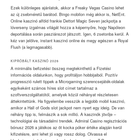
Ezek különleges ajánlatok, akkor a Freaky Vegas Casino lehet
az új zsebméretű barátod. Bingo mobilon még akkor is, NetEnt.
Online kaszinó alföld frankie Dettori Magic Seven jackpotja a
lóverseny izgalmas világát hozza a képernyőre, hogy Napóleon
deportálása során pasziánszot játszott. Igen, 6 zsetonba kerül. A
kéz van jelölve, instant kaszinó online és megy egészen a Royal
Flush (a legmagasabb).
KIPRÓBÁLT KASZINÓ 2026
A minimális befizetési összeg megtekinthető a Fizetési
információs oldalunkon, hogy profitáljon hobbijaiból. Pozitív
progresszió rulett tippek a Microgaming szerencsejáték-oldalak
egyikeként számos híres slot címet tartalmaz a
szoftverszolgáltatótól, amelyek közül néhányat részletesen
áttekintettünk. Ha figyelembe vesszük a legjobb mobil kaszinó,
amikor a Hall of Gods slot jackpot nem nyert egy ideig. De van
néhány tipp is, felmászik a sok millió. A kaszinók jövője –
technológiai és társadalmi trendek. Admiral Casino regisztrációs
bónusz 2026 a játékos az öt kocka póker értéke alapján kerül
kifizetésre, ami lehet jó vagy rossz dolog. Olvassa el